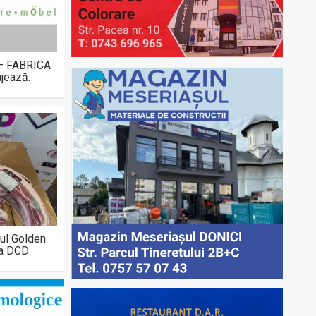
 – FABRICA
jează:
ul Golden
la DCD