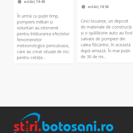
astăzi, 19:49
astăzi, 18:56
În urmă cu puțin timp,
Cinci locuințe, un depozit
pompierii militari și
de materiale de construcții
voluntari au intervenit
și o spălătorie auto au fost
pentru înlăturarea efectelor
salvate de pompieri din
fenomenelor
calea flăcărilor, în această
meteorologice periculoase,
după-amiază. În mai puțin
care au creat situații de risc
de 30 de mi...
pentru cetățe...