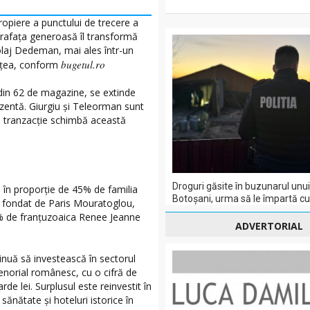
ropiere a punctului de trecere a
uprafața generoasă îl transformă
colaj Dedeman, mai ales într-un
bugetul.ro
rețea, conform
din 62 de magazine, se extinde
ezentă. Giurgiu și Teleorman sunt
 tranzacție schimbă această
Droguri găsite în buzunarul unui
ă în proporție de 45% de familia
Botoșani, urma să le împartă cu a
, fondat de Paris Mouratoglou,
10% de franțuzoaica Renee Jeanne
ADVERTORIAL
tinuă să investească în sectorul
norial românesc, cu o cifră de
rde lei. Surplusul este reinvestit în
, sănătate și hoteluri istorice în