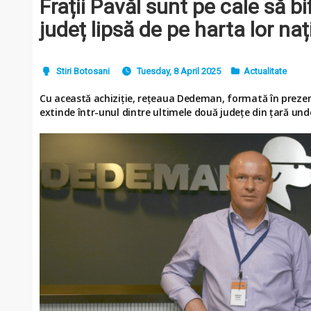
Frații Pavăl sunt pe cale să b
județ lipsă de pe harta lor naț
Stiri Botosani
Tuesday, 8 April 2025
Actualitate
Cu această achiziție, rețeaua Dedeman, formată în prezen
extinde într-unul dintre ultimele două județe din țară un