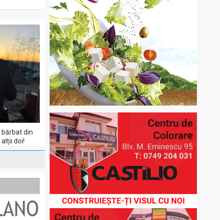
 bărbat din
lții doi!