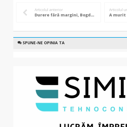
Articolul anterior
Articolul 
Durere fără margini, Bogdan a murit la doar 35 de ani. Viață sfârșită sub ochii tatălui său!
SPUNE-NE OPINIA TA