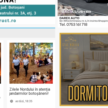
Zilele Nordului în atenția
jandarmilor botoșăneni!
e
astăzi, 18:35