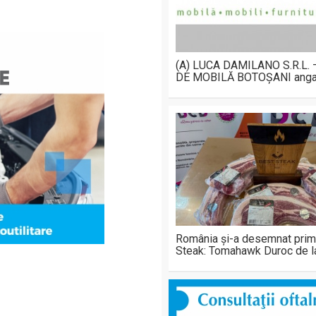
(A) LUCA DAMILANO S.R.L.
DE MOBILĂ BOTOȘANI anga
România și-a desemnat prim
Steak: Tomahawk Duroc de 