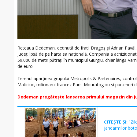
Reteaua Dedeman, deținută de frații Dragoș și Adrian Pavăl, 
județ lipsă de pe harta sa națională. Compania a achiziționa
59.000 de metri pătrați în municipiul Giurgiu, chiar lângă V
de euro.
Terenul aparținea grupului Metropolis & Partenaires, control
Maticiuc, milionarul francez Paris Mouratoglou și parteneri d
Dedeman pregătește lansarea primului magazin din ju
CITEȘTE ȘI:
"Zil
jandarmilor boto