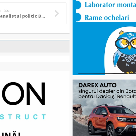
următor
A murit analistul politic Bogdan Teodorescu