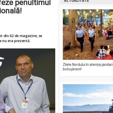
ifeze penultimul
ACTUALITATE
ională!
t din 62 de magazine, se
de nu era prezentă.
Zilele Nordului în atenția jandar
botoșăneni!