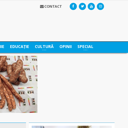
CONTACT
IE
EDUCAȚIE
CULTURĂ
OPINII
SPECIAL