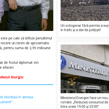
Un octogenar fără permis a ieșit
în trafic și a dat de polițiști!
este pe cale să bifeze penultimul
t recent un teren de aproximativ
amă, pentru suma de 2,95 milioane
at de fostul diplomat Ion
e afaceri.
dețul Giurgiu
ele Nordului în atenția
Ministerul Energiei face un nou 
șăneni!"
români: „Reduceți consumul de e
între orele 19:00 și 23:00”