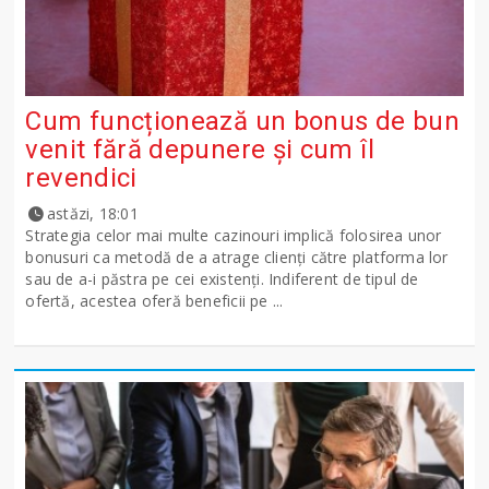
Cum funcționează un bonus de bun
venit fără depunere și cum îl
revendici
astăzi, 18:01
Strategia celor mai multe cazinouri implică folosirea unor
bonusuri ca metodă de a atrage clienți către platforma lor
sau de a-i păstra pe cei existenți. Indiferent de tipul de
ofertă, acestea oferă beneficii pe ...