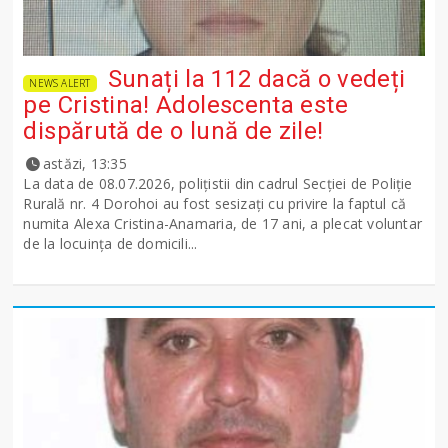
Sunați la 112 dacă o vedeți
NEWS ALERT
pe Cristina! Adolescenta este
dispărută de o lună de zile!
astăzi, 13:35
La data de 08.07.2026, polițistii din cadrul Secției de Poliție
Rurală nr. 4 Dorohoi au fost sesizați cu privire la faptul că
numita Alexa Cristina-Anamaria, de 17 ani, a plecat voluntar
de la locuința de domicili...