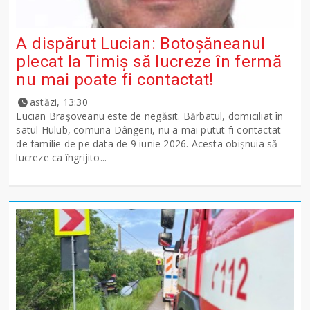
A dispărut Lucian: Botoșăneanul
plecat la Timiș să lucreze în fermă
nu mai poate fi contactat!
astăzi, 13:30
Lucian Brașoveanu este de negăsit. Bărbatul, domiciliat în
satul Hulub, comuna Dângeni, nu a mai putut fi contactat
de familie de pe data de 9 iunie 2026. Acesta obișnuia să
lucreze ca îngrijito...