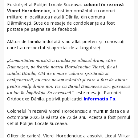
Fostul șef al Poliției Locale Suceava,
colonel în rezervă
Viorel Horodenciuc,
a fost înmormântat cu onoruri
militare in localitatea natală Dănila, din comuna
Dărmănești. Sute de mesaje de condoleanțe au fost
postate pe pagina sa de facebook .
Alături de familia îndoliată s-au aflat prieteni și cunoscuți
care l-au respectat și apreciat de-a lungul vieții.
Comunitatea noastră a condus pe ultimul drum, către
„
Dumnezeu, pe fratele nostru Horodenciuc Viorel, fiu al
satului Dănila, OM de o mare valoare spirituală și
cetățenească, cu care ne-am mândrit și care a fost de ajutor
pentru mulți dintre noi. Fie ca Bunul Dumnezeu să-i găsească
un loc în Împărăția Sa cerească”,
este mesajul Parohiei
Ortdodoxe Dănila, potrivit publicației
Informația Ta.
Colonelul în rezervă Viorel Horodenciuc a murit in data de 8
octombrie 2025 la vârsta de 72 de ani. Acesta a fost primul
șef al Poliției Locale Suceava.
Ofițer de carieră, Viorel Horodenciuc a absolvit Liceul Militar