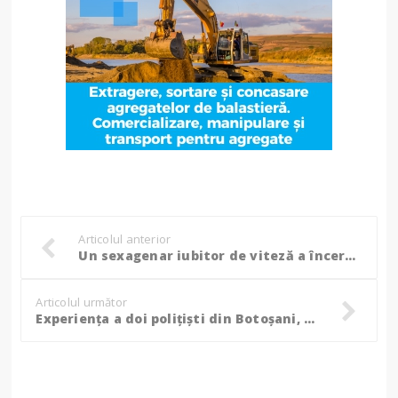
Articolul anterior
Un sexagenar iubitor de viteză a încercat să îi mituiască pe polițiștii botoșăneni cu 100 de euro!
Articolul următor
Experiența a doi polițiști din Botoșani, apreciată într-un proiect european de combatere a falsificării documentelor! (Foto)