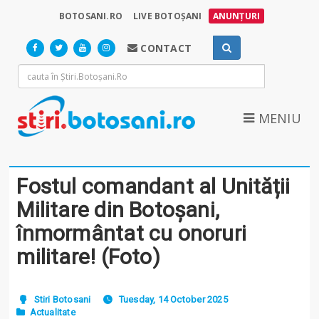
BOTOSANI.RO
LIVE BOTOȘANI
ANUNȚURI
CONTACT
MENIU
Fostul comandant al Unității
Militare din Botoșani,
înmormântat cu onoruri
militare! (Foto)
Stiri Botosani
Tuesday, 14 October 2025
Actualitate