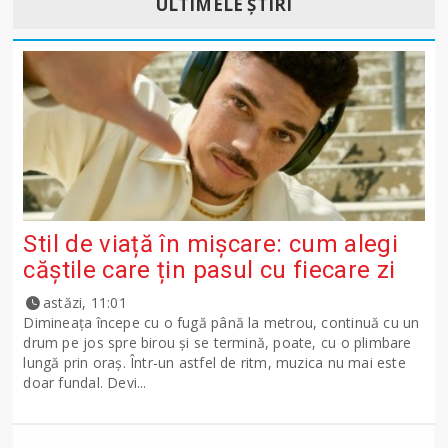
ULTIMELE ȘTIRI
Stil de viață în mișcare: cum alegi
căștile care țin pasul cu fiecare zi
astăzi, 11:01
Dimineața începe cu o fugă până la metrou, continuă cu un
drum pe jos spre birou și se termină, poate, cu o plimbare
lungă prin oraș. Într-un astfel de ritm, muzica nu mai este
doar fundal. Devi...