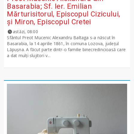
Basarabia; Sf. Ier. Emilian
Mărturisitorul, Episcopul Cizicului,
şi Miron, Episcopul Cretei
astăzi, 08:00
Sfântul Preot Mucenic Alexandru Baltaga s-a născut în
Basarabia, la 14 aprilie 1861, în comuna Lozova, județul
Lăpușna. A făcut parte dintr-o familie binecredincioasă care
a dat mulți slujitori v...