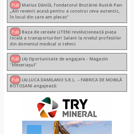
Pub
Marius Dănilă, fondatorul Brutăriei Rustik Pan:
„Am revenit acasă pentru a construi ceva autentic,
în locul din care am plecat”
Pub
Baza de cereale LITENI revoluționează piața
locală a transporturilor! Salarii la nivelul profesiilor
din domeniul medical si tehnic
Pub
(A) Oportunitate de angajare - Magazin
"Meseriașul"
Pub
(A) LUCA DAMILANO S.R.L. – FABRICA DE MOBILĂ
BOTOȘANI angajează: