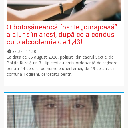
O botoșăneancă foarte „curajoasă”
a ajuns în arest, după ce a condus
cu o alcoolemie de 1,43!
astăzi, 14:30
La data de 06 august 2026, polițiștii din cadrul Secției de
Poliție Rurală nr. 3 Hlipiceni au emis ordonanță de reținere
pentru 24 de ore, pe numele unei femei, de 49 de ani, din
comuna Todireni, cercetată pentr...