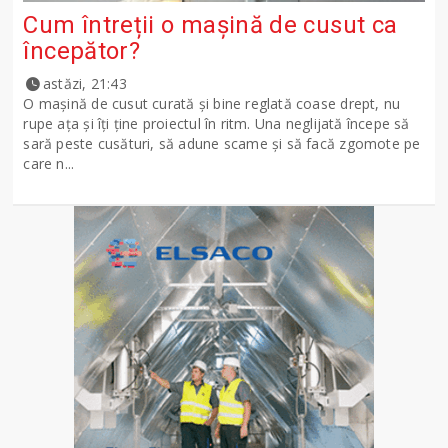
Cum întreții o mașină de cusut ca
începător?
astăzi, 21:43
O mașină de cusut curată și bine reglată coase drept, nu
rupe ața și îți ține proiectul în ritm. Una neglijată începe să
sară peste cusături, să adune scame și să facă zgomote pe
care n...