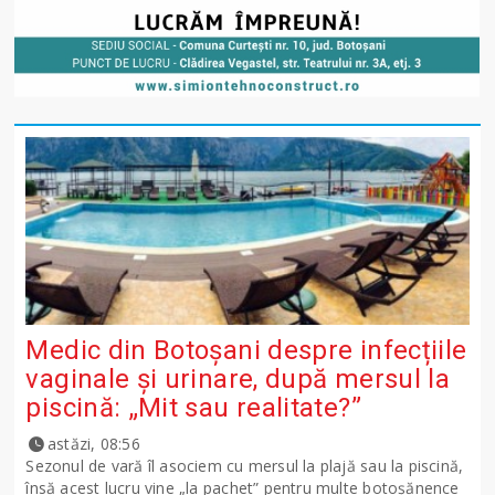
Medic din Botoșani despre infecțiile
vaginale și urinare, după mersul la
piscină: „Mit sau realitate?”
astăzi, 08:56
Sezonul de vară îl asociem cu mersul la plajă sau la piscină,
însă acest lucru vine „la pachet” pentru multe botoșănence