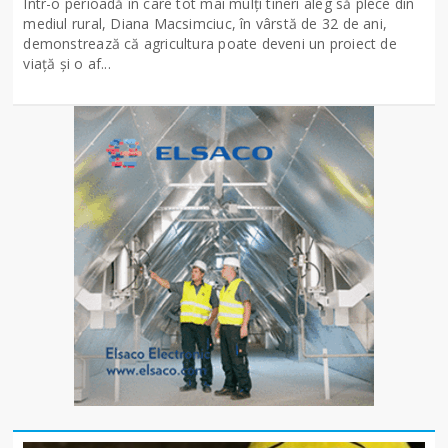
Într-o perioadă în care tot mai mulți tineri aleg să plece din
mediul rural, Diana Macsimciuc, în vârstă de 32 de ani,
demonstrează că agricultura poate deveni un proiect de
viață și o af...