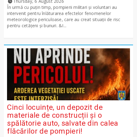
Thursday, 6 August 2026
În urmă cu puțin timp, pompierii militari și voluntari au
intervenit pentru înlăturarea efectelor fenomenelor
meteorologice periculoase, care au creat situații de risc
pentru cetățeni și bunuri. &I...
Cinci locuințe, un depozit de
materiale de construcții și o
spălătorie auto, salvate din calea
flăcărilor de pompieri!