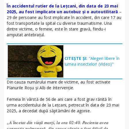
În accidentul rutier de la Lețcani, din data de 23 mai
2025, au fost implicate un autobuz și o autoutilitară
–
29 de persoane au fost implicate în accident, din care 17 au
fost transportate la spital cu diverse traumatisme. Una
dintre victime, o femeie, este în stare gravă, fiindu-i
amputat antebrațul.
CITEȘTE ȘI:
"Alegeri libere în
lumea insectelor! (Video)"
Din cauza numărului mare de victime, au fost activate
Planurile Roșu și Alb de Intervenție.
Femeia în vârstă de 56 de ani care a fost grav rănită în
urma accidentului de la Lețcani, petrecut în data de 23 mai
2025, a decedat după săptămâni de agonie.
„A încetat din viață marți, la ora 02:40. Pacienta avea
congestie pulmonară, din cauza căreia a fost dificil de