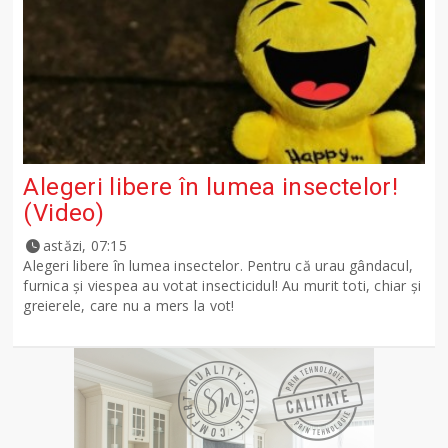
Alegeri libere în lumea insectelor!
(Video)
astăzi, 07:15
Alegeri libere în lumea insectelor. Pentru că urau gândacul,
furnica și viespea au votat insecticidul! Au murit toti, chiar și
greierele, care nu a mers la vot!