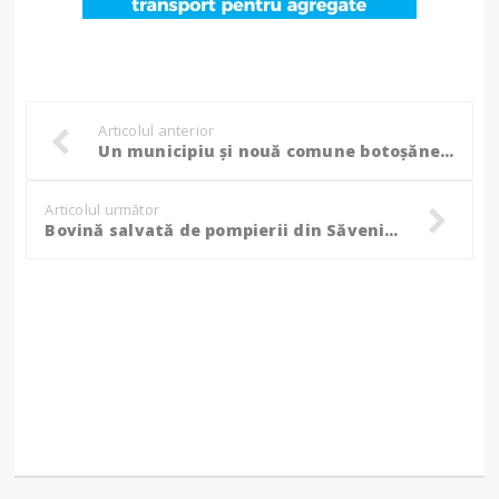
Articolul anterior
Un municipiu și nouă comune botoșănene rămân fără apă timp de 24 de ore!
Articolul următor
Bovină salvată de pompierii din Săveni cu un buldoexcavator, căzuse pe jumătate în mâl! (Foto)