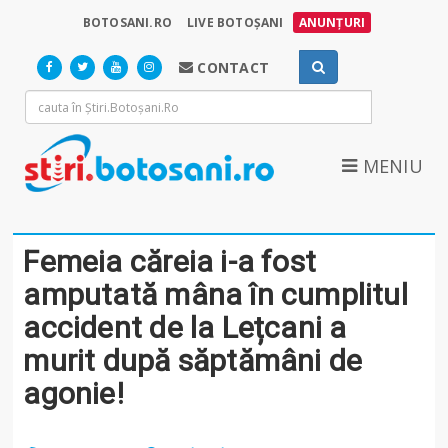
BOTOSANI.RO
LIVE BOTOȘANI
ANUNȚURI
CONTACT
MENIU
Femeia căreia i-a fost
amputată mâna în cumplitul
accident de la Lețcani a
murit după săptămâni de
agonie!