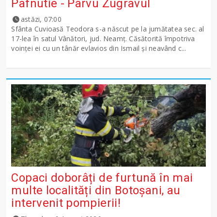
Pafnutie - Pârvu Zugravul
astăzi, 07:00
Sfânta Cuvioasă Teodora s-a născut pe la jumătatea sec. al
17-lea în satul Vânători, jud. Neamţ. Căsătorită împotriva
voinţei ei cu un tânăr evlavios din Ismail şi neavând c...
Copaci doborâți de furtună în mai
multe localități din Botoșani, au
intervenit pompierii!