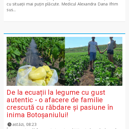
cu situații mai puțin plăcute. Medicul Alexandra Dana Ifrim
sus...
De la ecuații la legume cu gust
autentic - o afacere de familie
crescută cu răbdare și pasiune în
inima Botoșaniului!
astăzi, 08:23