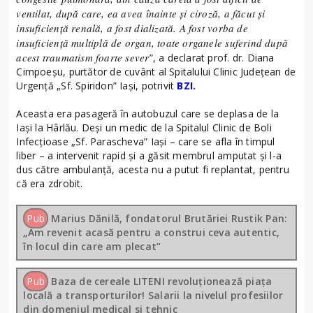
ventilat, după care, ea avea înainte și ciroză, a făcut și
insuficiență renală, a fost dializată. A fost vorba de
insuficiență multiplă de organ, toate organele suferind după
acest traumatism foarte sever
”, a declarat prof. dr. Diana
Cimpoeșu, purtător de cuvânt al Spitalului Clinic Județean de
Urgență „Sf. Spiridon” Iași, potrivit
BZI.
Aceasta era pasageră în autobuzul care se deplasa de la
Iași la Hârlău. Deși un medic de la Spitalul Clinic de Boli
Infecțioase „Sf. Parascheva” Iași – care se afla în timpul
liber – a intervenit rapid și a găsit membrul amputat și l-a
dus către ambulanță, acesta nu a putut fi replantat, pentru
că era zdrobit.
Pub
Marius Dănilă, fondatorul Brutăriei Rustik Pan:
„Am revenit acasă pentru a construi ceva autentic,
în locul din care am plecat”
Pub
Baza de cereale LITENI revoluționează piața
locală a transporturilor! Salarii la nivelul profesiilor
din domeniul medical si tehnic