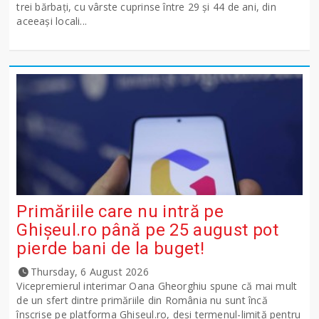
trei bărbați, cu vârste cuprinse între 29 și 44 de ani, din
aceeași locali...
Primăriile care nu intră pe
Ghişeul.ro până pe 25 august pot
pierde bani de la buget!
Thursday, 6 August 2026
Vicepremierul interimar Oana Gheorghiu spune că mai mult
de un sfert dintre primăriile din România nu sunt încă
înscrise pe platforma Ghiseul.ro, deși termenul-limită pentru