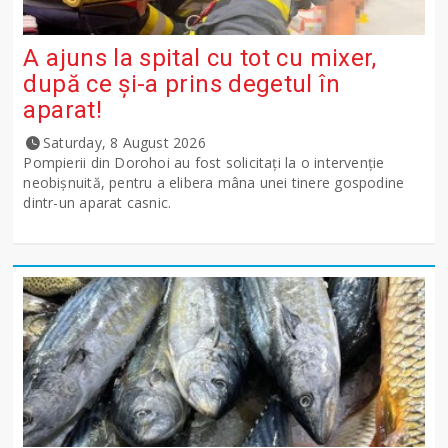
A ajuns la spital cu tot cu mixer,
după ce și-a prins degetul în
aparat!
Saturday, 8 August 2026
Pompierii din Dorohoi au fost solicitați la o intervenție
neobișnuită, pentru a elibera mâna unei tinere gospodine
dintr-un aparat casnic.