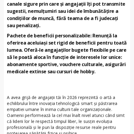
canale sigure prin care și angajații îți pot transmite
sugestii, nemulțumiri sau idei de îmbunătățire a
condițiilor de muncă, fără teama de a fi judecați
sau penalizați.
Pachete de beneficii personalizabile: Renunță la
oferirea aceluiași set rigid de beneficii pentru toată
lumea. Oferă-le angajaților bugete flexibile pe care
să le poată aloca în funcție de interesele lor unice:
abonamente sportive, vouchere culturale, asigurări
medicale extinse sau cursuri de hobby.
A avea grijă de angajații tăi în 2026 reprezintă o artă a
echilibrului între inovația tehnologică smart și păstrarea
empatiei umane în inima culturii tale organizaționale.
Oamenii performează la cel mai înalt nivel atunci când simt
că liderii lor le respectă timpul liber, le susțin evoluția
profesională și le pun la dispoziție resurse reale pentru
protejarea sănătății fizice și psihice.