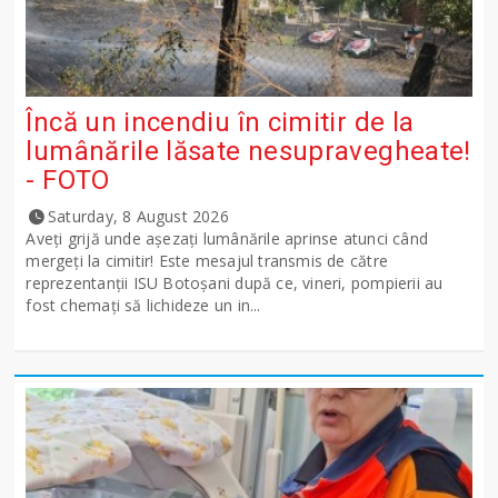
Încă un incendiu în cimitir de la
lumânările lăsate nesupravegheate!
- FOTO
Saturday, 8 August 2026
Aveți grijă unde așezați lumânările aprinse atunci când
mergeți la cimitir! Este mesajul transmis de către
reprezentanții ISU Botoșani după ce, vineri, pompierii au
fost chemați să lichideze un in...