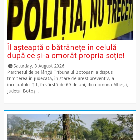
Îl așteaptă o bătrânețe în celulă
după ce și-a omorât propria soție!
Saturday, 8 August 2026
Parchetul de pe lângă Tribunalul Botoşani a dispus
trimiterea în judecată, în stare de arest preventiv, a
inculpatului Ț.I., în vârstă de 69 de ani, din comuna Albești,
județul Botoș...