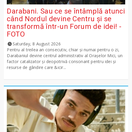
Darabani. Sau ce se întâmplă atunci
când Nordul devine Centru și se
transformă într-un Forum de idei! -
FOTO
Saturday, 8 August 2026
Pentru al treilea an consecutiv, chiar și numai pentru o zi,
Darabaniul devine centrul administrativ al Orașelor Mici, un
factor catalizator și deopotrivă consonant pentru idei și
resurse de gândire care &icir...