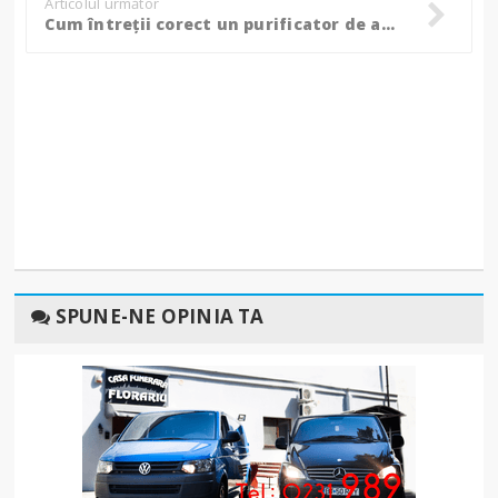
Articolul următor
Cum întreții corect un purificator de aer și când trebuie schimbate filtrele? 3 recomandări de produse utile pentru locuințele din 2026
SPUNE-NE OPINIA TA