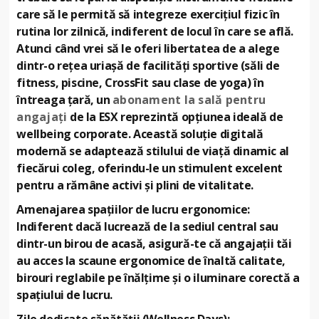
care să le permită să integreze exercițiul fizic în
rutina lor zilnică, indiferent de locul în care se află.
Atunci când vrei să le oferi libertatea de a alege
dintr-o rețea uriașă de facilități sportive (săli de
fitness, piscine, CrossFit sau clase de yoga) în
întreaga țară, un
abonament la sală pentru
angajați
de la ESX reprezintă opțiunea ideală de
wellbeing corporate. Această soluție digitală
modernă se adaptează stilului de viață dinamic al
fiecărui coleg, oferindu-le un stimulent excelent
pentru a rămâne activi și plini de vitalitate.
Amenajarea spațiilor de lucru ergonomice:
Indiferent dacă lucrează de la sediul central sau
dintr-un birou de acasă, asigură-te că angajații tăi
au acces la scaune ergonomice de înaltă calitate,
birouri reglabile pe înălțime și o iluminare corectă a
spațiului de lucru.
Zile dedicate sănătății (Wellness Days):