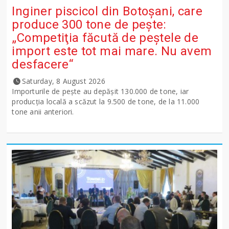
Inginer piscicol din Botoşani, care
produce 300 tone de peşte:
„Competiţia făcută de peştele de
import este tot mai mare. Nu avem
desfacere“
Saturday, 8 August 2026
Importurile de peşte au depăşit 130.000 de tone, iar
producţia locală a scăzut la 9.500 de tone, de la 11.000
tone anii anteriori.