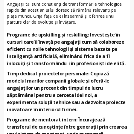
Angajații tăi sunt conștienți de transformările tehnologice
rapide din acest an și își doresc să rămână relevanți pe
piața muncii. Grija față de ei înseamnă și oferirea unui
parcurs clar de evoluție și învățare.
Programe de upskilling și reskilling: Investește în
cursuri care îi învață pe angajați cum să colaboreze
eficient cu noile tehnologii și sisteme bazate pe
inteligență artificială, eliminând frica de a fi
înlocuiți și transformându-i în profesioniști de elită.
Timp dedicat proiectelor personale: Copiază
modelul marilor companii globale și oferă-le
angajaților un procent din timpul de lucru
săptămânal pentru a cerceta idei noi, a
experimenta soluții tehnice sau a dezvolta proiecte
inovatoare în interiorul firmei.
Programe de mentorat intern: Încurajează
transferul de cunoștințe între generații prin crearea
unui sistem de mentorat, unde managerii