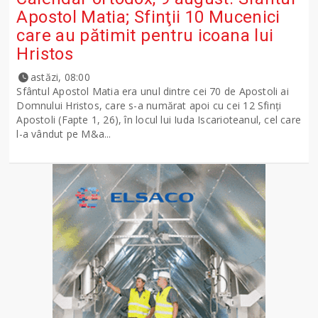
Apostol Matia; Sfinţii 10 Mucenici
care au pătimit pentru icoana lui
Hristos
astăzi, 08:00
Sfântul Apostol Matia era unul dintre cei 70 de Apostoli ai
Domnului Hristos, care s-a numărat apoi cu cei 12 Sfinţi
Apostoli (Fapte 1, 26), în locul lui Iuda Iscarioteanul, cel care
l-a vândut pe M&a...