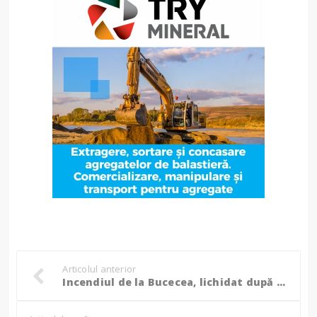
Articolul anterior
Incendiul de la Bucecea, lichidat după cinci ore de luptă cu flăcările! – FOTO, VIDEO