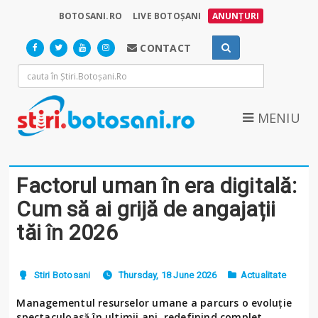
BOTOSANI.RO
LIVE BOTOȘANI
ANUNȚURI
CONTACT
MENIU
Factorul uman în era digitală:
Cum să ai grijă de angajații
tăi în 2026
Stiri Botosani
Thursday, 18 June 2026
Actualitate
Managementul resurselor umane a parcurs o evoluție
spectaculoasă în ultimii ani, redefinind complet