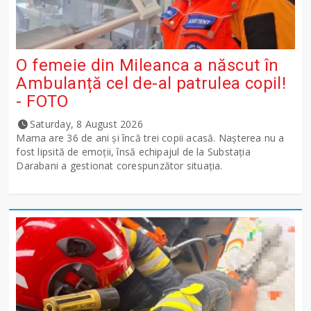
O femeie din Mileanca a născut în
Ambulanță cel de-al patrulea copil!
- FOTO
Saturday, 8 August 2026
Mama are 36 de ani și încă trei copii acasă. Nașterea nu a
fost lipsită de emoții, însă echipajul de la Substația
Darabani a gestionat corespunzător situația.