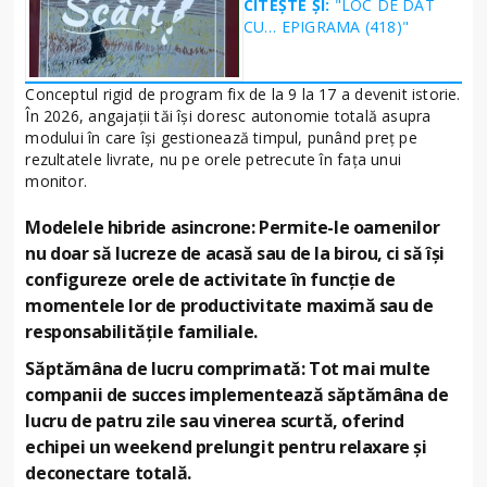
CITEȘTE ȘI:
"LOC DE DAT
CU… EPIGRAMA (418)"
Conceptul rigid de program fix de la 9 la 17 a devenit istorie.
În 2026, angajații tăi își doresc autonomie totală asupra
modului în care își gestionează timpul, punând preț pe
rezultatele livrate, nu pe orele petrecute în fața unui
monitor.
Modelele hibride asincrone: Permite-le oamenilor
nu doar să lucreze de acasă sau de la birou, ci să își
configureze orele de activitate în funcție de
momentele lor de productivitate maximă sau de
responsabilitățile familiale.
Săptămâna de lucru comprimată: Tot mai multe
companii de succes implementează săptămâna de
lucru de patru zile sau vinerea scurtă, oferind
echipei un weekend prelungit pentru relaxare și
deconectare totală.