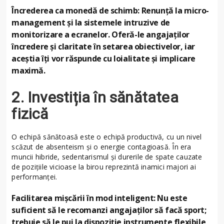
Încrederea ca monedă de schimb: Renunță la micro-
management și la sistemele intruzive de
monitorizare a ecranelor. Oferă-le angajaților
încredere și claritate în setarea obiectivelor, iar
aceștia îți vor răspunde cu loialitate și implicare
maximă.
2. Investiția în sănătatea
fizică
O echipă sănătoasă este o echipă productivă, cu un nivel
scăzut de absenteism și o energie contagioasă. În era
muncii hibride, sedentarismul și durerile de spate cauzate
de pozițiile vicioase la birou reprezintă inamici majori ai
performanței.
Facilitarea mișcării în mod inteligent: Nu este
suficient să le recomanzi angajaților să facă sport;
trebuie să le pui la dispoziție instrumente flexibile