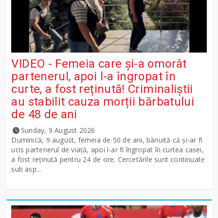
VIDEO - Femeia care și-a omorât
partenerul, apoi l-a îngropat în
curte, a fost reținută! Criminaliștii
au stabilit cauza morții bărbatului
de 48 de ani
Sunday, 9 August 2026
Duminică, 9 august, femeia de 50 de ani, bănuită că și-ar fi
ucis partenerul de viață, apoi l-ar fi îngropat în curtea casei,
a fost reținută pentru 24 de ore. Cercetările sunt continuate
sub asp...