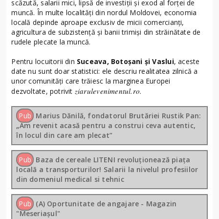
scăzută, salarii mici, lipsă de investiții și exod al forței de
muncă. În multe localități din nordul Moldovei, economia
locală depinde aproape exclusiv de micii comercianți,
agricultura de subzistență și banii trimiși din străinătate de
rudele plecate la muncă.
Pentru locuitorii din
Suceava, Botoșani și Vaslui
, aceste
date nu sunt doar statistici: ele descriu realitatea zilnică a
unor comunități care trăiesc la marginea Europei
ziarulevenimentul.ro.
dezvoltate, potrivit
Pub
Marius Dănilă, fondatorul Brutăriei Rustik Pan:
„Am revenit acasă pentru a construi ceva autentic,
în locul din care am plecat”
Pub
Baza de cereale LITENI revoluționează piața
locală a transporturilor! Salarii la nivelul profesiilor
din domeniul medical si tehnic
Pub
(A) Oportunitate de angajare - Magazin
"Meseriașul"