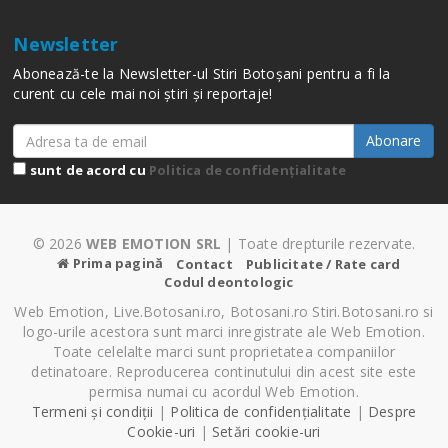
Newsletter
Abonează-te la Newsletter-ul Stiri Botoșani pentru a fi la
curent cu cele mai noi știri și reportaje!
Abonare
sunt de acord cu
Politica de confidențialitate
© 2026
WEB EMOTION SRL
| Toate drepturile rezervate.
Prima pagină
Contact
Publicitate / Rate card
Codul deontologic
Web Emotion, Live.Botosani.ro, Botosani.ro Stiri.Botosani.ro si
logo-urile acestora sunt marci inregistrate ale Web Emotion.
Toate celelalte marci sunt proprietatea companiilor
detinatoare. Reproducerea continutului din acest site este
permisa numai cu acordul Web Emotion.
Termeni și condiții
|
Politica de confidențialitate
|
Despre
Cookie-uri
|
Setări cookie-uri