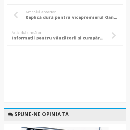
Articolul anterior
Replică dură pentru vicepremierul Oana Gheorghiu din partea unui procuror DIICOT
Articolul următor
Informații pentru vânzătorii și cumpărătorii de mașini deja utilizate, în ce condiții pot fi vândute!
SPUNE-NE OPINIA TA