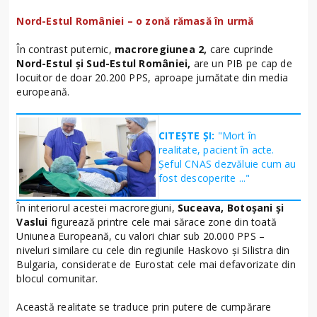
Nord-Estul României – o zonă rămasă în urmă
În contrast puternic,
macroregiunea 2,
care cuprinde
Nord-Estul și Sud-Estul României,
are un PIB pe cap de
locuitor de doar 20.200 PPS, aproape jumătate din media
europeană.
CITEȘTE ȘI:
"Mort în
realitate, pacient în acte.
Șeful CNAS dezvăluie cum au
fost descoperite ..."
În interiorul acestei macroregiuni,
Suceava, Botoșani și
Vaslui
figurează printre cele mai sărace zone din toată
Uniunea Europeană, cu valori chiar sub 20.000 PPS –
niveluri similare cu cele din regiunile Haskovo și Silistra din
Bulgaria, considerate de Eurostat cele mai defavorizate din
blocul comunitar.
Această realitate se traduce prin putere de cumpărare