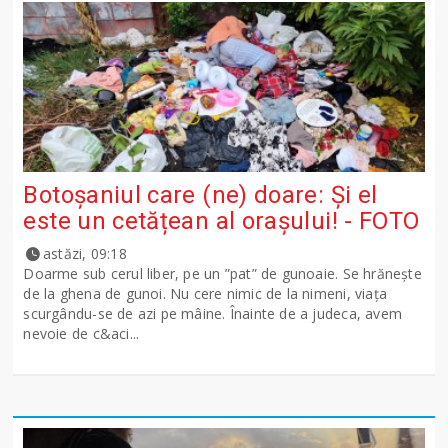
Botoșaniul care (ne) doare: Și el
este un cetățean al orașului! - FOTO
astăzi, 09:18
Doarme sub cerul liber, pe un ”pat” de gunoaie. Se hrănește
de la ghena de gunoi. Nu cere nimic de la nimeni, viața
scurgându-se de azi pe mâine. Înainte de a judeca, avem
nevoie de c&aci...