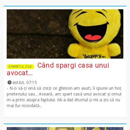
Când spargi casa unui
ZAMBETUL ZILEI
avocat…
astăzi, 07:15
- N-o să-ţi vină să crezi ce ghinion am avut!, îi spune un hoţ
prietenului sau... Aseară, am spart casă unui avocat şi omul
m-a prins asupra faptului. Mi-a dat drumul şi mi-a zis să nu
mai fur niciodată...