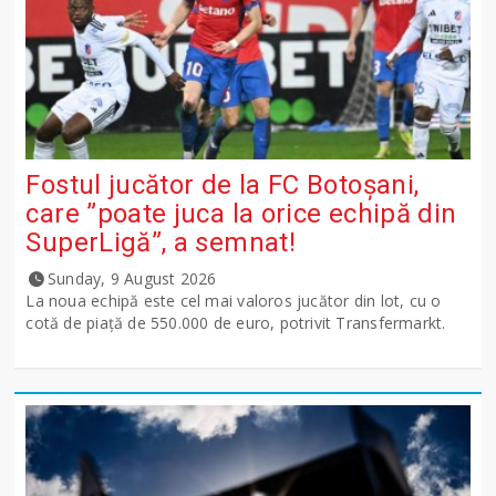
Fostul jucător de la FC Botoșani,
care ”poate juca la orice echipă din
SuperLigă”, a semnat!
Sunday, 9 August 2026
La noua echipă este cel mai valoros jucător din lot, cu o
cotă de piață de 550.000 de euro, potrivit Transfermarkt.