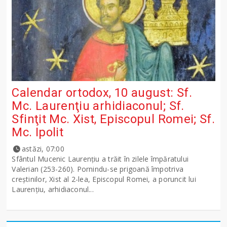
Calendar ortodox, 10 august: Sf.
Mc. Laurenţiu arhidiaconul; Sf.
Sfinţit Mc. Xist, Episcopul Romei; Sf.
Mc. Ipolit
astăzi, 07:00
Sfântul Mucenic Laurenţiu a trăit în zilele împăratului
Valerian (253-260). Pornindu-se prigoană împotriva
creştinilor, Xist al 2-lea, Episcopul Romei, a poruncit lui
Laurenţiu, arhidiaconul...