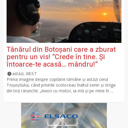
Tânărul din Botoșani care a zburat
pentru un vis! ”Crede în tine. Și
întoarce-te acasă… mândru!”
astăzi, 08:57
Prima imagine despre copilărie rămâne și astăzi cerul
Trușeștiului, când privirile scotoceau înaltul senin și striga
din toți rărunchii: „Avion cu motor, ia-mă și pe mine în ...