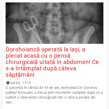
Dorohoiancă operată la Iași, a
plecat acasă cu o pensă
chirurgicală uitată în abdomen! Ce
s-a întâmplat după câteva
săptămâni
astăzi, 17:19
O pacientă în vârstă de 43 de ani, domiciliată în Dorohoi,
județul Botoșani, a trecut prin momente cumplite după ce a
suferit o intervenție chirurgicală într-o clinică privată din
Iași....