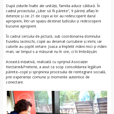
După zidurile înalte ale unității, familia aduce căldură. În
cadrul proiectului „Liber să fii părinte”, 9 părinți aflați în
detenție și cei 21 de copii ai lor au redescoperit darul
apropierii, într-un spațiu destinat ludicului și redescoperii
bucuriei apropierii.
În cadrul cercului de pictură, sub coordonarea domnului
Eusebiu Iacinschi, copiii au desenat curcubeie și inimi, iar
culorile au șoptit iertare. Joaca a împletit mâini mici și mâini
mari, iar timpul s-a măsurat nu în ore, ci în îmbrățișări.
Această inițiativă, realizată cu sprijinul Asociației
Nectarie&Prietenii, a avut ca scop consolidarea legăturii
părinte–copil și sprijinirea procesului de reintegrare socială,
prin experiențe comune și momente autentice de
conectare.