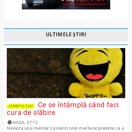
ULTIMELE ȘTIRI
Ce se întâmplă când faci
ZAMBETUL ZILEI
cura de slăbire
astăzi, 07:15
Nevasta unui marinar ii povesti celei mai bune prietene ca a