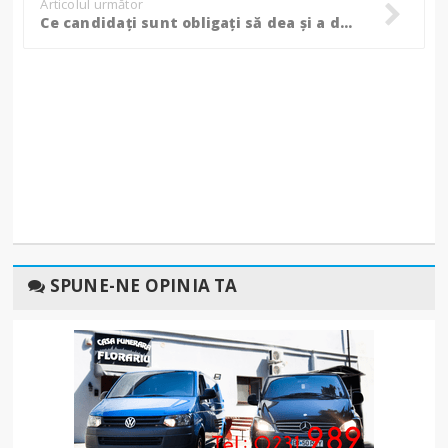
Articolul următor
Ce candidați sunt obligați să dea și a doua oară sala pentru permisul auto, chiar dacă au trecut o dată examenul teoretic!
SPUNE-NE OPINIA TA