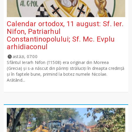
Calendar ortodox, 11 august: Sf. Ier.
Nifon, Patriarhul
Constantinopolului; Sf. Mc. Evplu
arhidiaconul
astăzi, 07:00
Sfântul Ierarh Nifon (†1508) era originar din Moreea
(Grecia) şi s-a născut din părinţi străluciţi în dreapta credinţă
şi în faptele bune, primind la botez numele Nicolae.
Arătând...