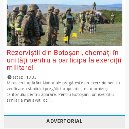
Rezerviștii din Botoșani, chemați în
unități pentru a participa la exerciții
militare!
astăzi, 13:33
Ministerul Apărării Naţionale pregăteşte un exerciţiu pentru
verificarea stadiului pregătirii populației, economiei și
teritoriului pentru apărare. Pentru Botoșani, un exercițiu
similar a mai avut loc î...
ADVERTORIAL