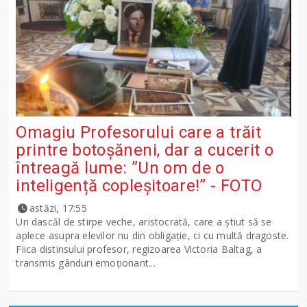
Omagiu Profesorului care a trăit
printre botoșăneni, dar a cucerit o
întreagă lume: ”Un om de o
inteligență copleșitoare!” - FOTO
astăzi, 17:55
Un dascăl de stirpe veche, aristocrată, care a știut să se
aplece asupra elevilor nu din obligație, ci cu multă dragoste.
Fiica distinsului profesor, regizoarea Victoria Baltag, a
transmis gânduri emoționant...