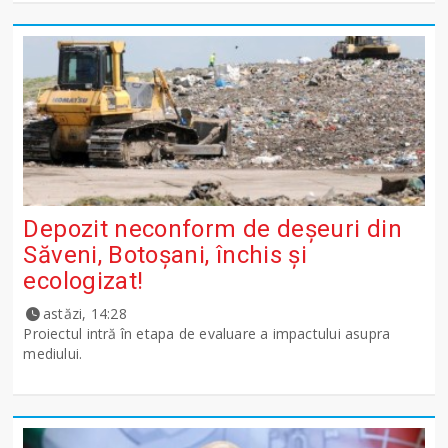
Depozit neconform de deșeuri din
Săveni, Botoșani, închis și
ecologizat!
astăzi, 14:28
Proiectul intră în etapa de evaluare a impactului asupra
mediului.