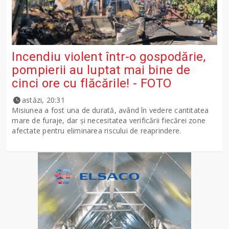
Incendiu violent într-o gospodărie,
pompierii au luptat mai bine de
cinci ore cu flăcările! - FOTO
astăzi, 20:31
Misiunea a fost una de durată, având în vedere cantitatea
mare de furaje, dar și necesitatea verificării fiecărei zone
afectate pentru eliminarea riscului de reaprindere.