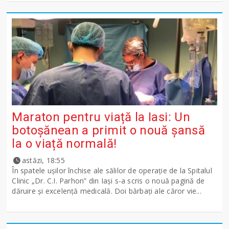
Maraton pentru viață la Iasi: Un
botoșănean a primit o nouă șansă
la o viață normală!
astăzi, 18:55
În spatele ușilor închise ale sălilor de operație de la Spitalul
Clinic „Dr. C.I. Parhon” din Iași s-a scris o nouă pagină de
dăruire și excelență medicală. Doi bărbați ale căror vie...