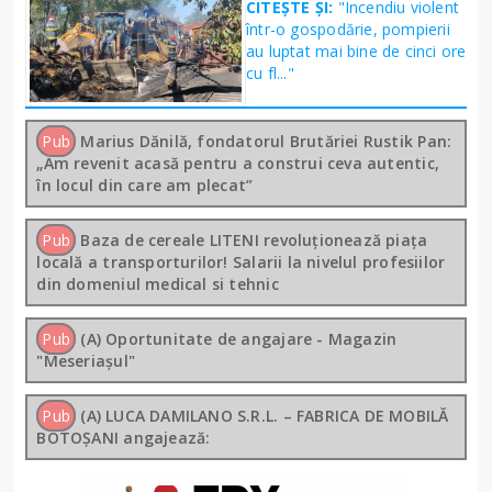
CITEȘTE ȘI:
"Incendiu violent
într-o gospodărie, pompierii
au luptat mai bine de cinci ore
cu fl..."
Pub
Marius Dănilă, fondatorul Brutăriei Rustik Pan:
„Am revenit acasă pentru a construi ceva autentic,
în locul din care am plecat”
Pub
Baza de cereale LITENI revoluționează piața
locală a transporturilor! Salarii la nivelul profesiilor
din domeniul medical si tehnic
Pub
(A) Oportunitate de angajare - Magazin
"Meseriașul"
Pub
(A) LUCA DAMILANO S.R.L. – FABRICA DE MOBILĂ
BOTOȘANI angajează: