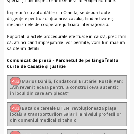
specialiști din Inspectoratul General al Poliției Române.
Împreună cu autoritățile din Olanda, se depun toate
diligențele pentru soluționarea cazului, fiind activate și
mecanismele de cooperare judiciară internațională.
Raportat la actele procedurale efectuate în cauză, precizăm
că, atunci când împrejurările vor permite, vom fi în măsură
să oferim detalii
Comunicat de presă - Parchetul de pe lângă Înalta
Curte de Casație și Justiție
Pub
Marius Dănilă, fondatorul Brutăriei Rustik Pan:
„Am revenit acasă pentru a construi ceva autentic,
în locul din care am plecat”
Pub
Baza de cereale LITENI revoluționează piața
locală a transporturilor! Salarii la nivelul profesiilor
din domeniul medical si tehnic