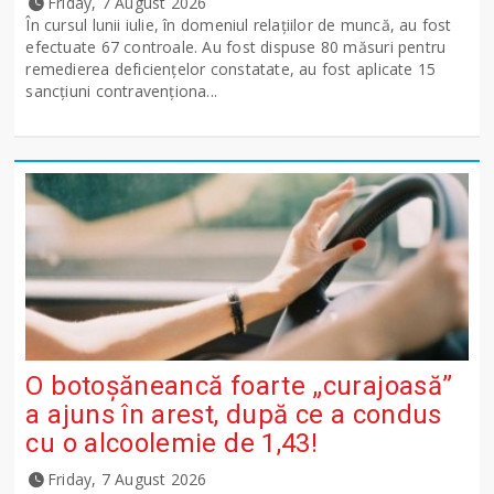
Friday, 7 August 2026
În cursul lunii iulie, în domeniul relațiilor de muncă, au fost
efectuate 67 controale. Au fost dispuse 80 măsuri pentru
remedierea deficiențelor constatate, au fost aplicate 15
sancţiuni contravenționa...
O botoșăneancă foarte „curajoasă”
a ajuns în arest, după ce a condus
cu o alcoolemie de 1,43!
Friday, 7 August 2026