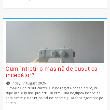
Cum întreții o mașină de cusut ca
începător?
Friday, 7 August 2026
O mașină de cusut curată și bine reglată coase drept, nu
rupe ața și îți ține proiectul în ritm. Una neglijată începe să
sară peste cusături, să adune scame și să facă zgomote pe
care n...