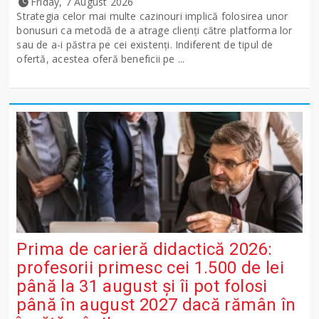
Friday, 7 August 2026
Strategia celor mai multe cazinouri implică folosirea unor
bonusuri ca metodă de a atrage clienți către platforma lor
sau de a-i păstra pe cei existenți. Indiferent de tipul de
ofertă, acestea oferă beneficii pe ...
Prima de carieră didactică 2026:
profesorii primesc cei 1.500 de lei
până la 31 august și îi pot folosi
până în august 2027 dacă rămân în