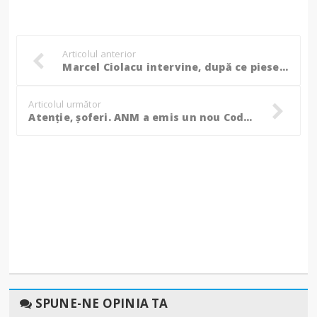
Articolul anterior
Marcel Ciolacu intervine, după ce piese foarte valoroare din tezaurul dacic au fost furate în Olanda!
Articolul următor
Atenție, șoferi. ANM a emis un nou Cod Galben de ceață și polei pentru județul Botoșani!
SPUNE-NE OPINIA TA