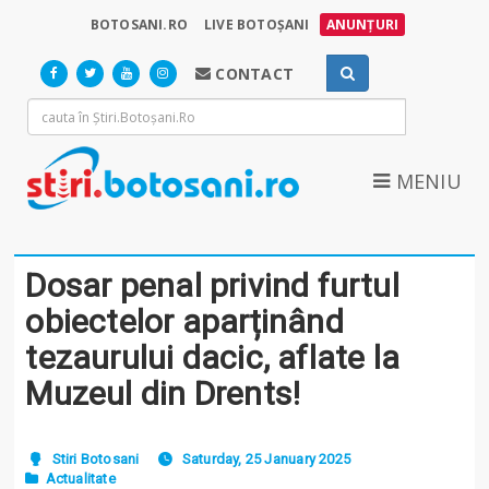
BOTOSANI.RO
LIVE BOTOȘANI
ANUNȚURI
CONTACT
MENIU
Dosar penal privind furtul
obiectelor aparținând
tezaurului dacic, aflate la
Muzeul din Drents!
Stiri Botosani
Saturday, 25 January 2025
Actualitate