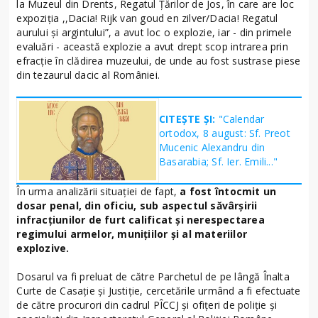
la Muzeul din Drents, Regatul Țărilor de Jos, în care are loc
expoziția ,,Dacia! Rijk van goud en zilver/Dacia! Regatul
aurului și argintului”, a avut loc o explozie, iar - din primele
evaluări - această explozie a avut drept scop intrarea prin
efracție în clădirea muzeului, de unde au fost sustrase piese
din tezaurul dacic al României.
CITEȘTE ȘI:
"Calendar
ortodox, 8 august: Sf. Preot
Mucenic Alexandru din
Basarabia; Sf. Ier. Emili..."
În urma analizării situației de fapt,
a fost întocmit un
dosar penal, din oficiu, sub aspectul săvârșirii
infracțiunilor de furt calificat și nerespectarea
regimului armelor, munițiilor şi al materiilor
explozive.
Dosarul va fi preluat de către Parchetul de pe lângă Înalta
Curte de Casație și Justiție, cercetările urmând a fi efectuate
de către procurori din cadrul PÎCCJ și ofițeri de poliție și