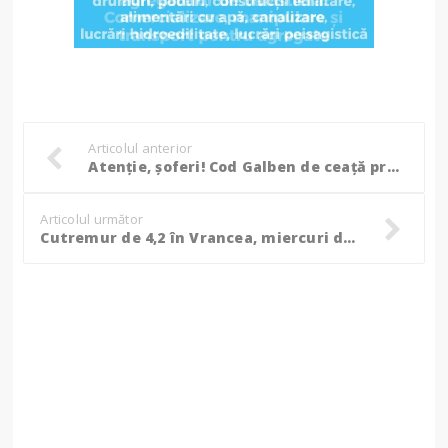
Articolul anterior
Atenție, șoferi! Cod Galben de ceață prelungit pentru județul Botoșani!
Articolul următor
Cutremur de 4,2 în Vrancea, miercuri dimineață. Seismul, resimțit în mai multe județe!