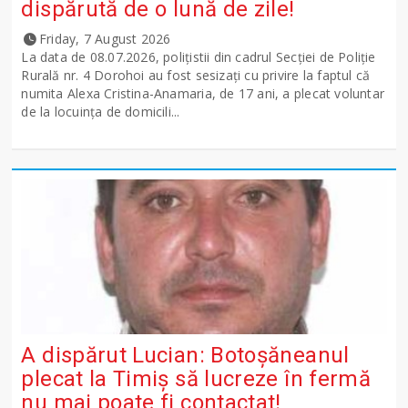
dispărută de o lună de zile!
Friday, 7 August 2026
La data de 08.07.2026, polițistii din cadrul Secției de Poliție
Rurală nr. 4 Dorohoi au fost sesizați cu privire la faptul că
numita Alexa Cristina-Anamaria, de 17 ani, a plecat voluntar
de la locuința de domicili...
A dispărut Lucian: Botoșăneanul
plecat la Timiș să lucreze în fermă
nu mai poate fi contactat!