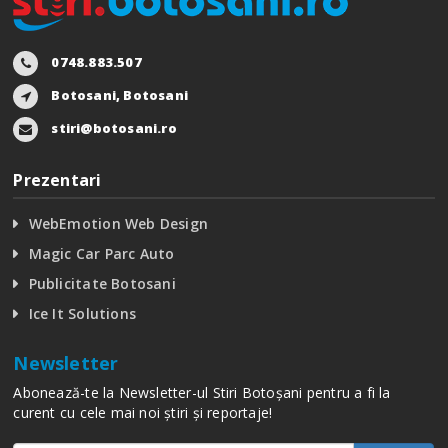
0748.883.507
Botosani, Botosani
stiri@botosani.ro
Prezentari
WebEmotion Web Design
Magic Car Parc Auto
Publicitate Botosani
Ice It Solutions
Newsletter
Abonează-te la Newsletter-ul Stiri Botoșani pentru a fi la
curent cu cele mai noi știri și reportaje!