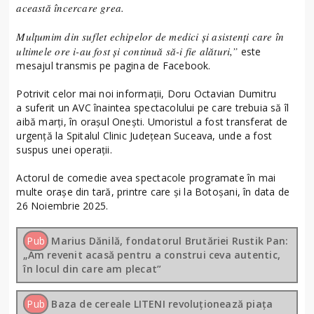
această încercare grea.
Mulțumim din suflet echipelor de medici și asistenți care în
ultimele ore i-au fost și continuă să-i fie alături,”
este
mesajul transmis pe pagina de Facebook.
Potrivit celor mai noi informații, Doru Octavian Dumitru
a suferit un AVC înaintea spectacolului pe care trebuia să îl
aibă marți, în orașul Onești. Umoristul a fost transferat de
urgență la Spitalul Clinic Județean Suceava, unde a fost
suspus unei operații.
Actorul de comedie avea spectacole programate în mai
multe orașe din tară, printre care și la Botoșani, în data de
26 Noiembrie 2025.
Pub
Marius Dănilă, fondatorul Brutăriei Rustik Pan:
„Am revenit acasă pentru a construi ceva autentic,
în locul din care am plecat”
Pub
Baza de cereale LITENI revoluționează piața