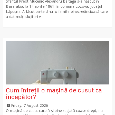
Sfântul Preot Mucenic Alexandru Baltaga s-a născut în
Basarabia, la 14 aprilie 1861, în comuna Lozova, județul
Lăpușna. A făcut parte dintr-o familie binecredincioasă care
a dat mulți slujitori v...
Cum întreții o mașină de cusut ca
începător?
Friday, 7 August 2026
O mașină de cusut curată și bine reglată coase drept, nu