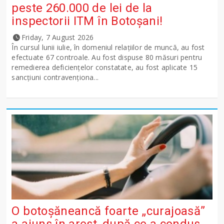
peste 260.000 de lei de la
inspectorii ITM în Botoșani!
Friday, 7 August 2026
În cursul lunii iulie, în domeniul relațiilor de muncă, au fost
efectuate 67 controale. Au fost dispuse 80 măsuri pentru
remedierea deficiențelor constatate, au fost aplicate 15
sancţiuni contravenționa...
O botoșăneancă foarte „curajoasă”
a ajuns în arest, după ce a condus