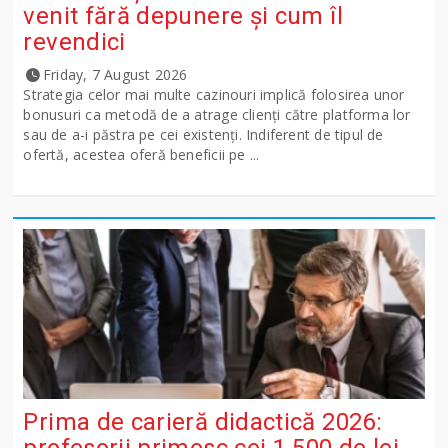
venit fără depunere și cum îl
revendici
Friday, 7 August 2026
Strategia celor mai multe cazinouri implică folosirea unor
bonusuri ca metodă de a atrage clienți către platforma lor
sau de a-i păstra pe cei existenți. Indiferent de tipul de
ofertă, acestea oferă beneficii pe ...
Prima de carieră didactică 2026:
profesorii primesc cei 1.500 de lei