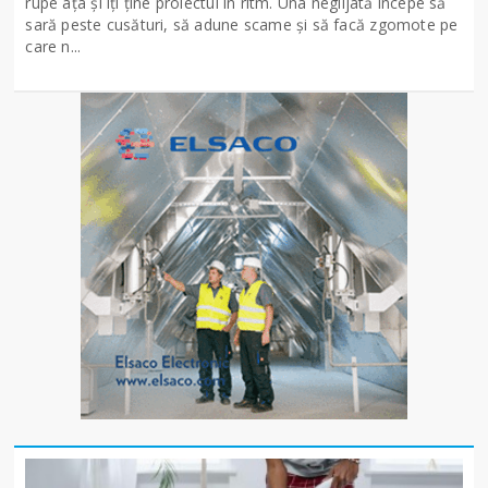
rupe ața și îți ține proiectul în ritm. Una neglijată începe să
sară peste cusături, să adune scame și să facă zgomote pe
care n...