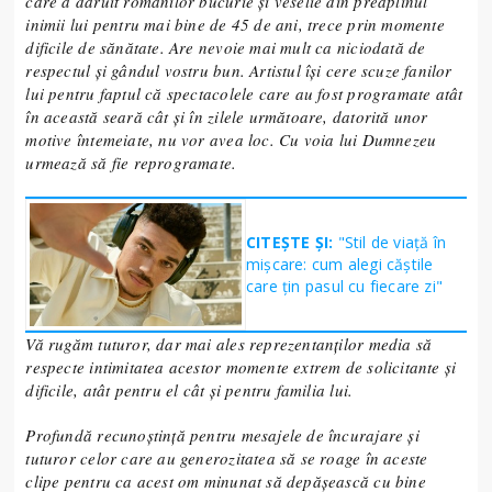
care a dăruit românilor bucurie și veselie din preaplinul
inimii lui pentru mai bine de 45 de ani, trece prin momente
dificile de sănătate. Are nevoie mai mult ca niciodată de
respectul și gândul vostru bun. Artistul își cere scuze fanilor
lui pentru faptul că spectacolele care au fost programate atât
în această seară cât și în zilele următoare, datorită unor
motive întemeiate, nu vor avea loc. Cu voia lui Dumnezeu
urmează să fie reprogramate.
CITEȘTE ȘI:
"Stil de viață în
mișcare: cum alegi căștile
care țin pasul cu fiecare zi"
Vă rugăm tuturor, dar mai ales reprezentanților media să
respecte intimitatea acestor momente extrem de solicitante și
dificile, atât pentru el cât și pentru familia lui.
Profundă recunoștință pentru mesajele de încurajare și
tuturor celor care au generozitatea să se roage în aceste
clipe pentru ca acest om minunat să depășească cu bine