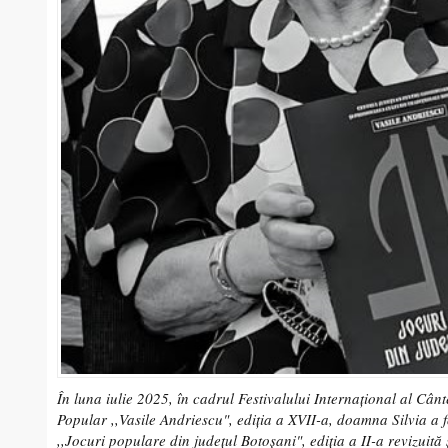
În luna iulie 2025, în cadrul Festivalului Internațional al Cânte
Popular ,,Vasile Andriescu", ediția a XVII-a, doamna Silvia a 
,,Jocuri populare din județul Botoșani", ediția a II-a revizuită 