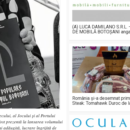
(A) LUCA DAMILANO S.R.L.
DE MOBILĂ BOTOȘANI anga
România și-a desemnat prim
Steak: Tomahawk Duroc de 
cului, al Jocului și al Portului
fost prezentă la lansarea volumului
și adăugită, lucrare îngrijită de