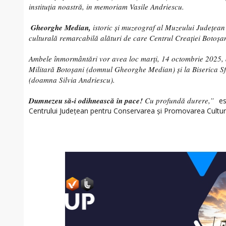
instituția noastră, in memoriam Vasile Andriescu.
Gheorghe Median,
istoric și muzeograf al Muzeului Județean 
culturală remarcabilă alături de care Centrul Creației Botoșan
Ambele înmormântări vor avea loc marți, 14 octombrie 2025, d
Militară Botoșani (domnul Gheorghe Median) și la Biserica Sf
(doamna Silvia Andriescu).
Dumnezeu să-i odihnească în pace!
Cu profundă durere,”
es
Centrului Județean pentru Conservarea și Promovarea Culturi