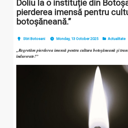
Doliu la o instituție din Boto
pierderea imensă pentru cult
botoșăneană.”
Stiri Botosani
Monday, 13 October 2025
Actualitate
„Regretăm pierderea imensă pentru cultura botoșăneană și tran
îndurerate!”