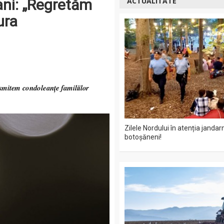
șani: „Regretăm
ACTUALITATE
ura
smitem condoleanțe familiilor
Zilele Nordului în atenția jandar
botoșăneni!