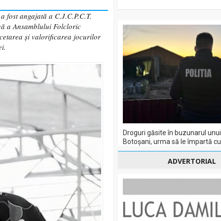
 a fost angajată a C.J.C.P.C.T.
că a Ansamblului Folcloric
cetarea și valorificarea jocurilor
i.
Droguri găsite în buzunarul unui
Botoșani, urma să le împartă cu a
ADVERTORIAL