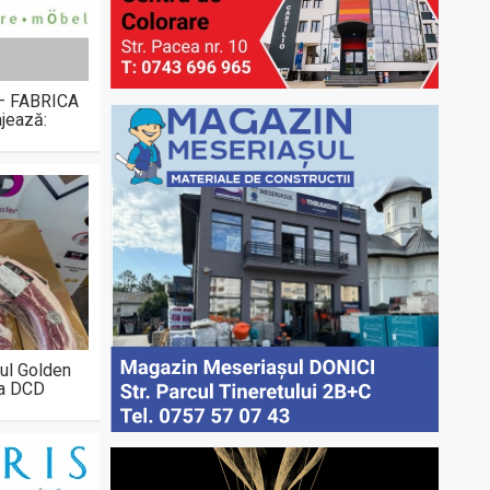
 – FABRICA
jează:
ul Golden
la DCD