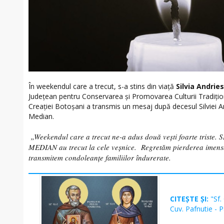
În weekendul care a trecut, s-a stins din viață
Silvia Andrie
Județean pentru Conservarea și Promovarea Culturii Tradiți
Creației Botoșani a transmis un mesaj după decesul Silviei An
Median.
„Weekendul care a trecut ne-a adus două vești foarte triste.
S
MEDIAN au trecut la cele veșnice. Regretăm pierderea imens
transmitem condoleanțe familiilor îndurerate.
CITEȘTE ȘI:
"Sf.
Cuv. Pafnutie - 