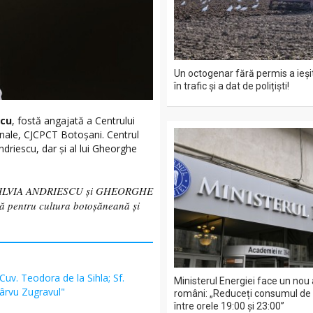
Un octogenar fără permis a ieșit
în trafic și a dat de polițiști!
scu
, fostă angajată a Centrului
onale, CJCPCT Botoșani. Centrul
driescu, dar și al lui Gheorghe
ILVIA ANDRIESCU și GHEORGHE
ă pentru cultura botoșăneană și
 Cuv. Teodora de la Sihla; Sf.
Ministerul Energiei face un nou 
Pârvu Zugravul"
români: „Reduceți consumul de e
între orele 19:00 și 23:00”