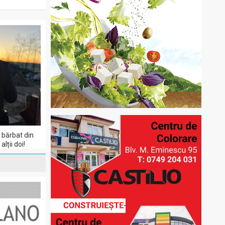
 bărbat din
lții doi!