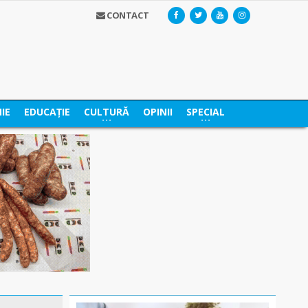
CONTACT
IE
EDUCAȚIE
CULTURĂ
OPINII
SPECIAL