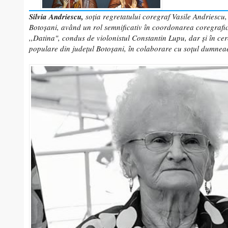
Silvia Andriescu,
soția regretatului coregraf Vasile Andriescu,
Botoșani, având un rol semnificativ în coordonarea coregrafi
,,Datina", condus de violonistul Constantin Lupu, dar și în cer
populare din județul Botoșani, în colaborare cu soțul dumneae