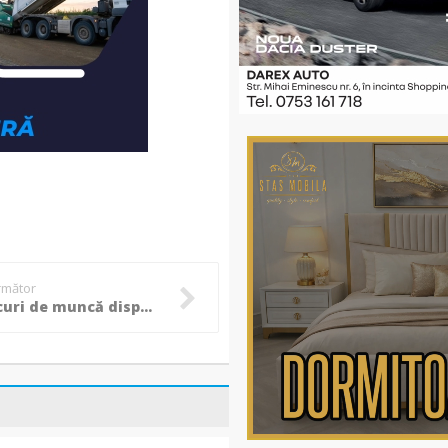
următor
Noile locuri de muncă disponibile: VEZI ce posturi se caută în Botoșani și în alte localități din județ!