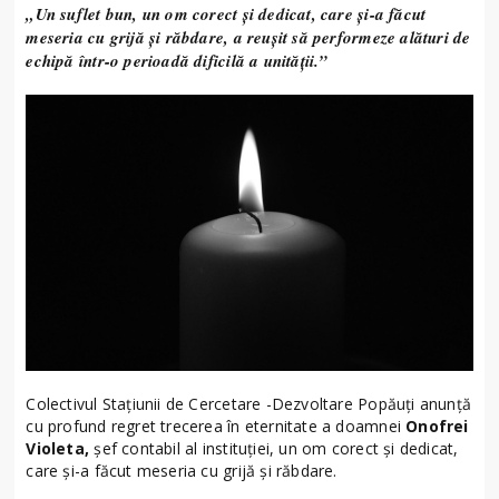
„Un suflet bun, un om corect și dedicat, care și-a făcut
meseria cu grijă și răbdare, a reușit să performeze alături de
echipă într-o perioadă dificilă a unității.”
Colectivul Stațiunii de Cercetare -Dezvoltare Popăuți anunță
cu profund regret trecerea în eternitate a doamnei
Onofrei
Violeta,
șef contabil al instituției, un om corect și dedicat,
care și-a făcut meseria cu grijă și răbdare.