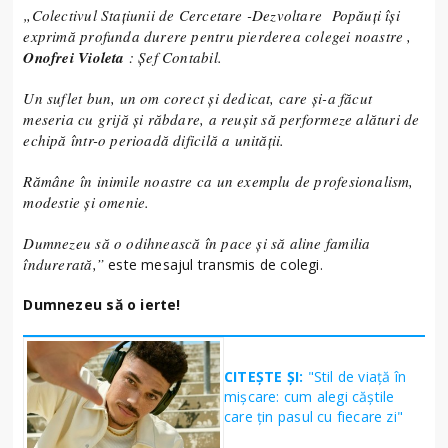
„Colectivul Stațiunii de Cercetare -Dezvoltare Popăuți își
exprimă profunda durere pentru pierderea colegei noastre ,
Onofrei Violeta
: Șef Contabil.
Un suflet bun, un om corect și dedicat, care și-a făcut
meseria cu grijă și răbdare, a reușit să performeze alături de
echipă într-o perioadă dificilă a unității.
Rămâne în inimile noastre ca un exemplu de profesionalism,
modestie și omenie.
Dumnezeu să o odihnească în pace și să aline familia
îndurerată,”
este mesajul transmis de colegi.
Dumnezeu să o ierte!
CITEȘTE ȘI:
"Stil de viață în
mișcare: cum alegi căștile
care țin pasul cu fiecare zi"