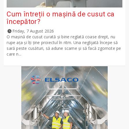
Cum întreții o mașină de cusut ca
începător?
Friday, 7 August 2026
O mașină de cusut curată și bine reglată coase drept, nu
rupe ața și îți ține proiectul în ritm. Una neglijată începe să
sară peste cusături, să adune scame și să facă zgomote pe
care n...