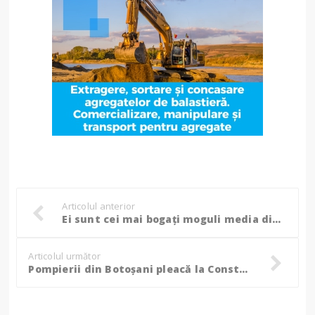
Articolul anterior
Ei sunt cei mai bogați moguli media din România!
Articolul următor
Pompierii din Botoșani pleacă la Constanța în contextul CODULUI ROȘU de ploi abundente!