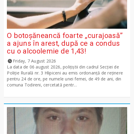
O botoșăneancă foarte „curajoasă”
a ajuns în arest, după ce a condus
cu o alcoolemie de 1,43!
Friday, 7 August 2026
La data de 06 august 2026, polițiștii din cadrul Secției de
Poliție Rurală nr. 3 Hlipiceni au emis ordonanță de reținere
pentru 24 de ore, pe numele unei femei, de 49 de ani, din
comuna Todireni, cercetată pentr...