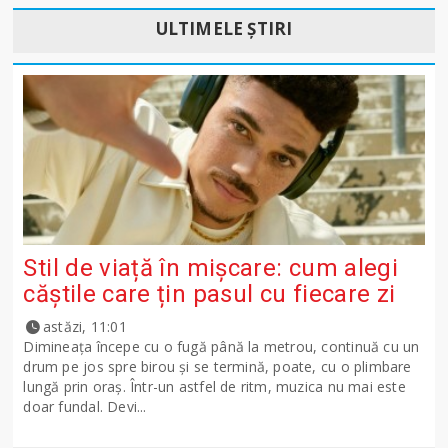
ULTIMELE ȘTIRI
Stil de viață în mișcare: cum alegi
căștile care țin pasul cu fiecare zi
astăzi, 11:01
Dimineața începe cu o fugă până la metrou, continuă cu un
drum pe jos spre birou și se termină, poate, cu o plimbare
lungă prin oraș. Într-un astfel de ritm, muzica nu mai este
doar fundal. Devi...