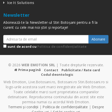
Ice It Solutions
Newsletter
Abonează-te la Newsletter-ul Stiri Botoșani pentru a fi la
curent cu cele mai noi știri și reportaje!
Abonare
sunt de acord cu
Politica de confidențialitate
© 2026
WEB EMOTION SRL
| Toate drepturile rezervate.
Prima pagină
Contact
Publicitate / Rate card
Codul deontologic
Web Emotion, Live.Botosani.ro, Botosani.ro Stiri.Botosani.ro si
logo-urile acestora sunt marci inregistrate ale Web Emotion.
Toate celelalte marci sunt proprietatea companiilor
detinatoare. Reproducerea continutului din acest site este
permisa numai cu acordul Web Emotion.
Termeni și condiții
|
Politica de confidențialitate
|
Despre
Cookie-uri
|
Setări cookie-uri