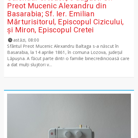
Preot Mucenic Alexandru din
Basarabia; Sf. Ier. Emilian
Mărturisitorul, Episcopul Cizicului,
şi Miron, Episcopul Cretei
astăzi, 08:00
Sfântul Preot Mucenic Alexandru Baltaga s-a născut în
Basarabia, la 14 aprilie 1861, în comuna Lozova, județul
Lăpușna. A făcut parte dintr-o familie binecredincioasă care
a dat mulți slujitori v...