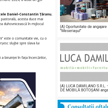
tele Daniel-Constantin Țăranu.
ă pastorală, acesta duce mai
ea duhovnicească în mijlocul
(A) Oportunitate de angajare
"Meseriașul"
rii” este o comunitate vie, cu o
rșesc slujbe spre slava lui
 biruinței în fața încercărilor,
(A) LUCA DAMILANO S.R.L.
DE MOBILĂ BOTOȘANI anga