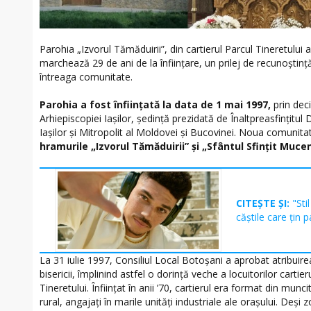
Parohia „Izvorul Tămăduirii”, din cartierul Parcul Tineretului 
marchează 29 de ani de la înființare, un prilej de recunoștin
întreaga comunitate.
Parohia a fost înființată la data de 1 mai 1997,
prin deci
Arhiepiscopiei Iașilor, ședință prezidată de Înaltpreasfințitul 
Iașilor și Mitropolit al Moldovei și Bucovinei. Noua comunitat
hramurile „Izvorul Tămăduirii” și „Sfântul Sfințit Muce
CITEȘTE ȘI:
"Sti
căștile care țin p
La 31 iulie 1997, Consiliul Local Botoșani a aprobat atribuire
bisericii, împlinind astfel o dorință veche a locuitorilor carti
Tineretului. Înființat în anii ’70, cartierul era format din munci
rural, angajați în marile unități industriale ale orașului. Deși