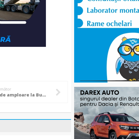
următor
Acțiune de amploare la Bucecea pentru prevenirea braconajului piscicol, pescari amendați! (Foto)