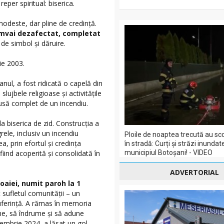
reper spiritual: biserica.
 modeste, dar pline de credință.
amvai dezafectat, completat
de simbol și dăruire.
ie 2003.
nul, a fost ridicată o capelă din
ujbele religioase și activitățile
trusă complet de un incendiu.
a biserica de zid. Construcția a
rele, inclusiv un incendiu
Ploile de noaptea trecută au sc
a, prin efortul și credința
în stradă: Curți și străzi inundate
municipiul Botoșani! - VIDEO
 fiind acoperită și consolidată în
ADVERTORIAL
oaiei, numit paroh la 1
 sufletul comunității – un
suferință. A rămas în memoria
ine, să îndrume și să adune
ptembrie 2024, a lăsat un gol