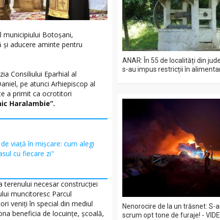
al municipiului Botoșani,
ță și aducere aminte pentru
ANAR: În 55 de localități din jud
s-au impus restricții în aliment
zia Consiliului Eparhial al
Daniel, pe atunci Arhiepiscop al
e a primit ca ocrotitori
nic Haralambie”.
l de viață în mișcare: cum alegi
asul cu fiecare zi"
a terenului necesar construcției
erului muncitoresc Parcul
tori veniți în special din mediul
Nenorocire de la un trăsnet: S-
 zona beneficia de locuințe, școală,
scrum opt tone de furaje! - VID