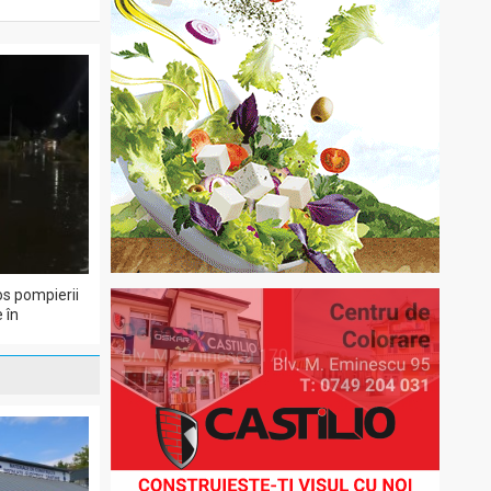
os pompierii
 în