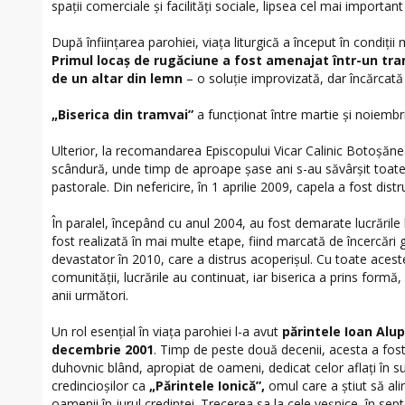
spații comerciale și facilități sociale, lipsea cel mai important 
După înființarea parohiei, viața liturgică a început în condiții
Primul locaș de rugăciune a fost amenajat într-un tr
de un altar din lemn
– o soluție improvizată, dar încărcată 
„Biserica din tramvai”
a funcționat între martie și noiembr
Ulterior, la recomandarea Episcopului Vicar Calinic Botoșănea
scândură, unde timp de aproape șase ani s-au săvârșit toate sl
pastorale. Din nefericire, în 1 aprilie 2009, capela a fost dis
În paralel, începând cu anul 2004, au fost demarate lucrările l
fost realizată în mai multe etape, fiind marcată de încercări g
devastator în 2010, care a distrus acoperișul. Cu toate aceste
comunității, lucrările au continuat, iar biserica a prins formă,
anii următori.
Un rol esențial în viața parohiei l-a avut
părintele Ioan Alup
decembrie 2001
. Timp de peste două decenii, acesta a fost
duhovnic blând, apropiat de oameni, dedicat celor aflați în 
credincioșilor ca
„Părintele Ionică”,
omul care a știut să al
oamenii în jurul credinței. Trecerea sa la cele veșnice, în se