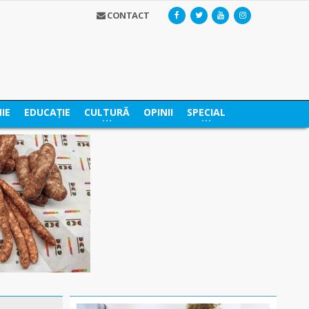
CONTACT
IE
EDUCAȚIE
CULTURĂ
OPINII
SPECIAL