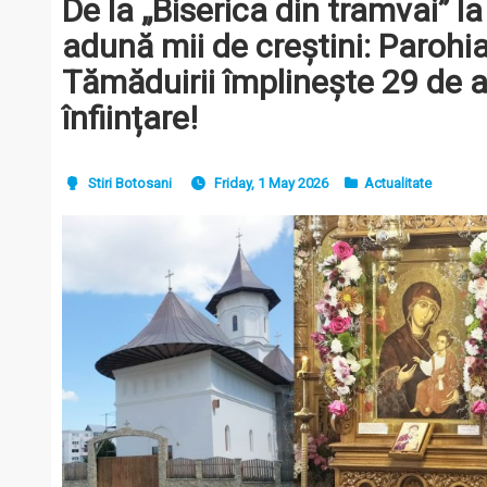
De la „Biserica din tramvai” la
adună mii de creștini: Parohia
Tămăduirii împlinește 29 de a
înființare!
Stiri Botosani
Friday, 1 May 2026
Actualitate