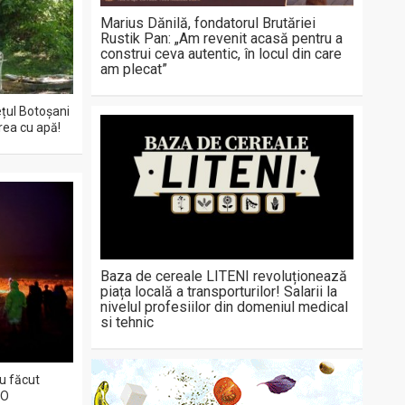
Marius Dănilă, fondatorul Brutăriei
Rustik Pan: „Am revenit acasă pentru a
construi ceva autentic, în locul din care
am plecat”
ețul Botoșani
area cu apă!
Baza de cereale LITENI revoluționează
piața locală a transporturilor! Salarii la
nivelul profesiilor din domeniul medical
si tehnic
au făcut
EO