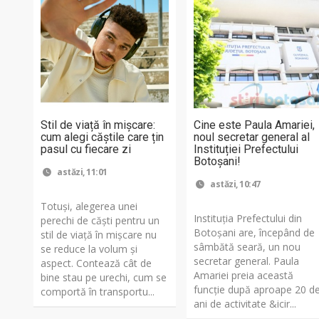
Stil de viață în mișcare:
Cine este Paula Amariei,
cum alegi căștile care țin
noul secretar general al
pasul cu fiecare zi
Instituției Prefectului
Botoșani!
astăzi, 11:01
astăzi, 10:47
Totuși, alegerea unei
Instituția Prefectului din
perechi de căști pentru un
Botoșani are, începând de
stil de viață în mișcare nu
sâmbătă seară, un nou
se reduce la volum și
secretar general. Paula
aspect. Contează cât de
Amariei preia această
bine stau pe urechi, cum se
funcție după aproape 20 d
comportă în transportu...
ani de activitate &icir...