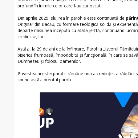
profund în inimile celor care l-au cunoscut.
Din aprilie 2025, slujirea în parohie este continuată de
părin
Originar din Bacău, cu formare teologică solidă și experienț
departe misiunea începută cu atâta jertfă, continuând lucrar
credincioșilor.
Astăzi, la 29 de ani de la înființare, Parohia „Izvorul Tămădui
biserică frumoasă, împodobită și funcțională, în care se săvâ
Dumnezeu și folosul oamenilor.
Povestea acestei parohii rămâne una a credinței, a răbdării și a
spune astăzi preotul paroh.