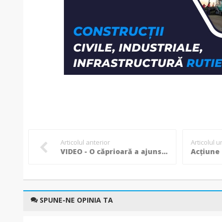
Articolul anterior
Articolul 
VIDEO - O căprioară a ajuns în municipiul Botoșani, jandarmii și un pompier au ajutat-o să se întoarcă în pădure!
SPUNE-NE OPINIA TA