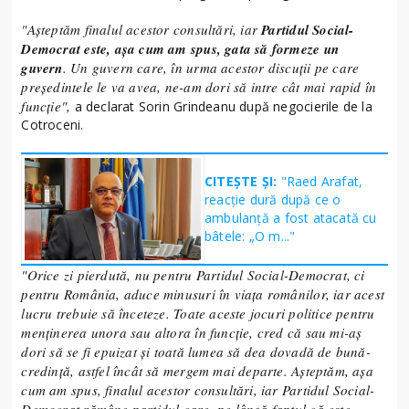
"Așteptăm finalul acestor consultări, iar
Partidul Social-
Democrat este, așa cum am spus, gata să formeze un
guvern
. Un guvern care, în urma acestor discuții pe care
președintele le va avea, ne-am dori să intre cât mai rapid în
funcție",
a declarat Sorin Grindeanu după negocierile de la
Cotroceni.
CITEȘTE ȘI:
"Raed Arafat,
reacție dură după ce o
ambulanță a fost atacată cu
bâtele: „O m..."
"Orice zi pierdută, nu pentru Partidul Social-Democrat, ci
pentru România, aduce minusuri în viața românilor, iar acest
lucru trebuie să înceteze. Toate aceste jocuri politice pentru
menținerea unora sau altora în funcție, cred că sau mi-aș
dori să se fi epuizat și toată lumea să dea dovadă de bună-
credință, astfel încât să mergem mai departe. Așteptăm, așa
cum am spus, finalul acestor consultări, iar Partidul Social-