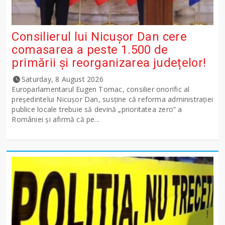
Consilierul lui Nicușor Dan cere
comasarea a peste 1.500 de
primării și reorganizarea județelor!
Saturday, 8 August 2026
Europarlamentarul Eugen Tomac, consilier onorific al
președintelui Nicușor Dan, susține că reforma administrației
publice locale trebuie să devină „prioritatea zero” a
României și afirmă că pe...