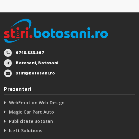
0748.883.507
Botosani, Botosani
stiri@botosani.ro
Prezentari
WebEmotion Web Design
Magic Car Parc Auto
Publicitate Botosani
Ice It Solutions