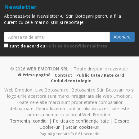
Newsletter
Abonează-te la Newsletter-ul Stiri Botoșani pentru a fi la
curent cu cele mai noi știri și reportaje!
Abonare
sunt de acord cu
Politica de confidențialitate
© 2026
WEB EMOTION SRL
| Toate drepturile rezervate.
Prima pagină
Contact
Publicitate / Rate card
Codul deontologic
Web Emotion, Live.Botosani.ro, Botosani.ro Stiri.Botosani.ro si
logo-urile acestora sunt marci inregistrate ale Web Emotion.
Toate celelalte marci sunt proprietatea companiilor
detinatoare. Reproducerea continutului din acest site este
permisa numai cu acordul Web Emotion.
Termeni și condiții
|
Politica de confidențialitate
|
Despre
Cookie-uri
|
Setări cookie-uri
Pagină generată în 0.61 secunde