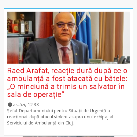
Raed Arafat, reacție dură după ce o
ambulanță a fost atacată cu bâtele:
„O minciună a trimis un salvator în
sala de operație”
astăzi, 12:38
Șeful Departamentului pentru Situații de Urgență a
reacționat după atacul violent asupra unui echipaj al
Serviciului de Ambulanță din Cluj.