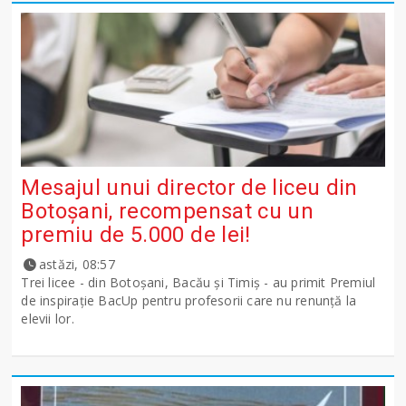
Mesajul unui director de liceu din
Botoșani, recompensat cu un
premiu de 5.000 de lei!
astăzi, 08:57
Trei licee - din Botoșani, Bacău și Timiș - au primit Premiul
de inspirație BacUp pentru profesorii care nu renunță la
elevii lor.