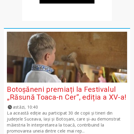
Botoșăneni premiați la Festivalul
„Răsună Toaca-n Cer”, ediția a XV-a!
astăzi, 10:40
La această ediție au participat 30 de copii și tineri din
județele Suceava, Iași și Botoșani, care și-au demonstrat
măiestria în interpretarea la toacă, contribuind la
promovarea uneia dintre cele mai rep...