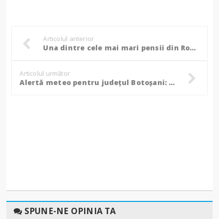
Articolul anterior
Una dintre cele mai mari pensii din România, încasată de o botoșăneancă!
Articolul următor
Alertă meteo pentru județul Botoșani: Cod Galben până la ora 17.00, VEZI localitățile vizate!
SPUNE-NE OPINIA TA