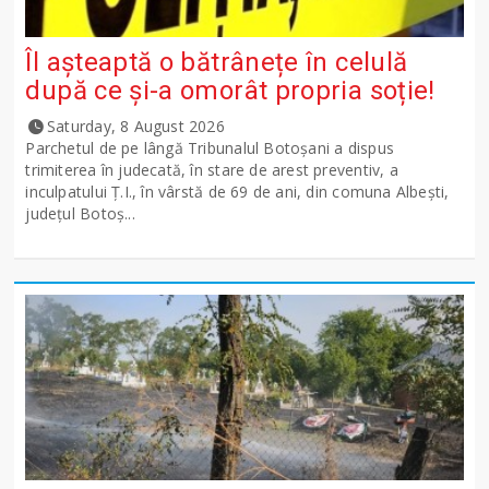
Îl așteaptă o bătrânețe în celulă
după ce și-a omorât propria soție!
Saturday, 8 August 2026
Parchetul de pe lângă Tribunalul Botoşani a dispus
trimiterea în judecată, în stare de arest preventiv, a
inculpatului Ț.I., în vârstă de 69 de ani, din comuna Albești,
județul Botoș...