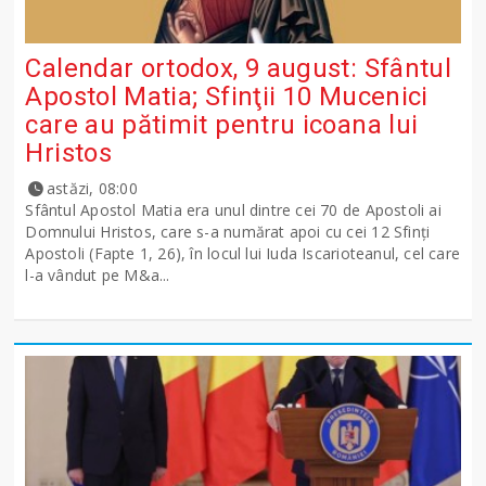
Calendar ortodox, 9 august: Sfântul
Apostol Matia; Sfinţii 10 Mucenici
care au pătimit pentru icoana lui
Hristos
astăzi, 08:00
Sfântul Apostol Matia era unul dintre cei 70 de Apostoli ai
Domnului Hristos, care s-a numărat apoi cu cei 12 Sfinţi
Apostoli (Fapte 1, 26), în locul lui Iuda Iscarioteanul, cel care
l-a vândut pe M&a...