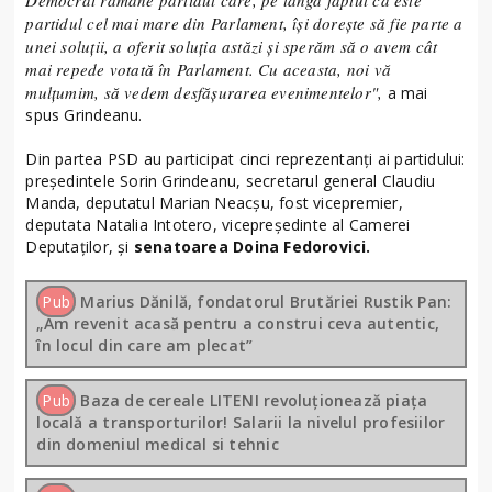
Democrat rămâne partidul care, pe lângă faptul că este
partidul cel mai mare din Parlament, își dorește să fie parte a
unei soluții, a oferit soluția astăzi și sperăm să o avem cât
mai repede votată în Parlament. Cu aceasta, noi vă
mulțumim, să vedem desfășurarea evenimentelor",
a mai
spus Grindeanu.
Din partea PSD au participat cinci reprezentanți ai partidului:
președintele Sorin Grindeanu, secretarul general Claudiu
Manda, deputatul Marian Neacșu, fost vicepremier,
deputata Natalia Intotero, vicepreședinte al Camerei
Deputaților, și
senatoarea Doina Fedorovici.
Pub
Marius Dănilă, fondatorul Brutăriei Rustik Pan:
„Am revenit acasă pentru a construi ceva autentic,
în locul din care am plecat”
Pub
Baza de cereale LITENI revoluționează piața
locală a transporturilor! Salarii la nivelul profesiilor
din domeniul medical si tehnic