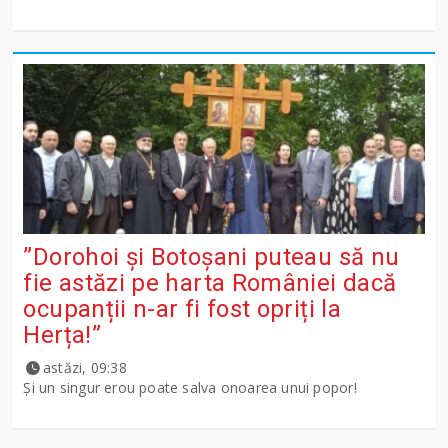
”Dorohoi și Botoșani puteau să nu
fie astăzi pe harta României dacă
ocupanții n-ar fi fost opriți la
Herța!”
astăzi, 09:38
Și un singur erou poate salva onoarea unui popor!