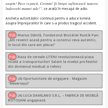
suspin! Pace veșnică, Cosmin! Și liniște sufletească tuturor,
îndeosebi mamei tale!”,
se arată în mesajul de adio.
Ancheta autorităților continuă pentru a aduce lumină
asupra împrejurărilor în care s-a produs tragicul accident.
Pub
Marius Dănilă, fondatorul Brutăriei Rustik Pan:
„Am revenit acasă pentru a construi ceva autentic,
în locul din care am plecat”
Pub
Baza de cereale LITENI revoluționează piața
locală a transporturilor! Salarii la nivelul profesiilor
din domeniul medical si tehnic
Pub
(A) Oportunitate de angajare - Magazin
"Meseriașul"
Pub
(A) LUCA DAMILANO S.R.L. – FABRICA DE MOBILĂ
BOTOȘANI angajează: