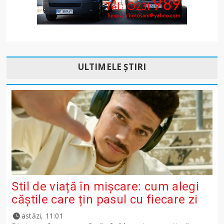
ULTIMELE ȘTIRI
Stil de viață în mișcare: cum alegi
căștile care țin pasul cu fiecare zi
astăzi, 11:01