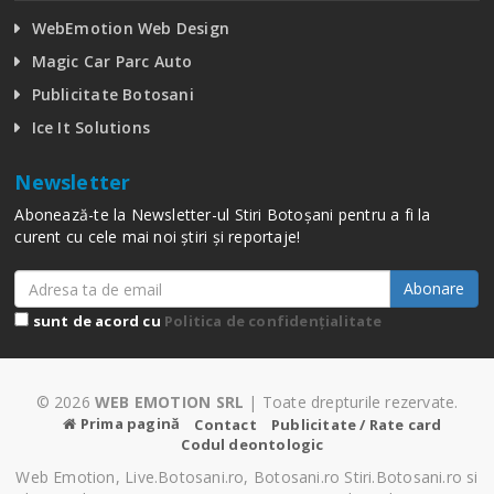
WebEmotion Web Design
Magic Car Parc Auto
Publicitate Botosani
Ice It Solutions
Newsletter
Abonează-te la Newsletter-ul Stiri Botoșani pentru a fi la
curent cu cele mai noi știri și reportaje!
Abonare
sunt de acord cu
Politica de confidențialitate
© 2026
WEB EMOTION SRL
| Toate drepturile rezervate.
Prima pagină
Contact
Publicitate / Rate card
Codul deontologic
Web Emotion, Live.Botosani.ro, Botosani.ro Stiri.Botosani.ro si