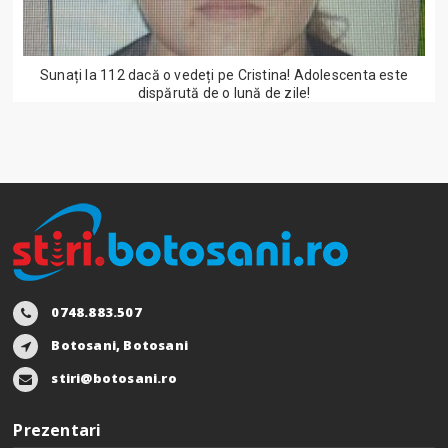
Sunați la 112 dacă o vedeți pe Cristina! Adolescenta este
dispărută de o lună de zile!
0748.883.507
Botosani, Botosani
stiri@botosani.ro
Prezentari