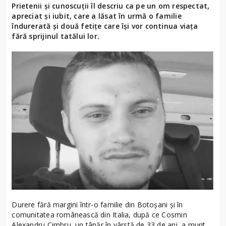
Prietenii și cunoscuții îl descriu ca pe un om respectat,
apreciat și iubit, care a lăsat în urmă o familie
îndurerată și două fetițe care își vor continua viața
fără sprijinul tatălui lor.
Durere fără margini într-o familie din Botoșani și în
comunitatea românească din Italia, după ce Cosmin
Alexandru Cimbru, un tânăr în vârstă de 33 de ani, a murit