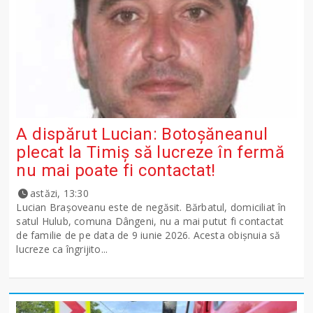
A dispărut Lucian: Botoșăneanul
plecat la Timiș să lucreze în fermă
nu mai poate fi contactat!
astăzi, 13:30
Lucian Brașoveanu este de negăsit. Bărbatul, domiciliat în
satul Hulub, comuna Dângeni, nu a mai putut fi contactat
de familie de pe data de 9 iunie 2026. Acesta obișnuia să
lucreze ca îngrijito...