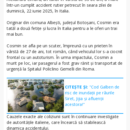
într-un cumplit accident rutier petrecut în seara zilei de
duminică, 22 iunie 2025, în Italia.
Originar din comuna Albești, județul Botoșani, Cosmin era
tatăl a două fetițe și lucra în Italia pentru a le oferi un trai
mai bun.
Cosmin se afla pe un scuter, împreună cu un prieten în
vârstă de 27 de ani, tot român, când vehiculul lor s-a ciocnit
frontal cu un autoturism. În urma impactului, Cosmin a
murit pe loc, iar pasagerul a fost grav rănit și transportat de
urgență la Spitalul Policlino Gemelli din Roma.
CITEȘTE ȘI:
"Cod Galben de
risc de inundații pe râurile
Siret, Jijia și afluenții
acestora!"
Cauzele exacte ale coliziunii sunt în continuare investigate
de autoritățile italiene, care încearcă să stabilească
dinamica accidentului.