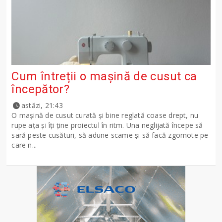
Cum întreții o mașină de cusut ca
începător?
astăzi, 21:43
O mașină de cusut curată și bine reglată coase drept, nu
rupe ața și îți ține proiectul în ritm. Una neglijată începe să
sară peste cusături, să adune scame și să facă zgomote pe
care n...