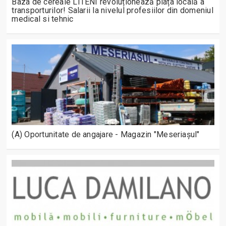
Baza de cereale LITENI revoluționează piața locală a
transporturilor! Salarii la nivelul profesiilor din domeniul
medical si tehnic
(A) Oportunitate de angajare - Magazin "Meseriașul"