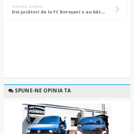
Articolul următor
Doi jucători de la FC Botoşani s-au bătut şi unul a ajuns la spital
SPUNE-NE OPINIA TA