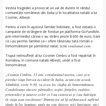
Vestea tragediei a provocat un val de durere în rândul
comunității românești din Italia și în localitatea natală a lui
Cosmin, Albești.
Pentru a veni în ajutorul familiei îndoliate, a fost inițiată o
campanie de strângere de fonduri pe platforma GoFundMe,
prin intermediul căreia s-au strâns peste 8.000 de euro, bani
ce i-au permis familiei să-i ofere tânărului tată român o
rotalianul.com.
înmormântare pe pământul natal, scrie
Trupul neînsuflețit al lui Cosmin Cimbru a fost repatriat în
România, în comuna natală Albești, unde a fost
înmormântat.
„Cosmin Cimbru, 33 ani, consăteanul nostru, care și-a
pierdut viața într-un accident în Italia, acum este acasă.
Sâmbătă, orele 9:30, va avea loc slujba de înmormântare.
Condoleanțe sincere părinților, soției, fetițelor, rudelor,
prietenilor și tuturor celor ce l-au cunoscut și l-au îndrăgit,
în viața asta trecătoare! Dumnezeu să îți odihnească sufletul
tânăr în loc luminat, unde nu este durere, nici întristare, nici