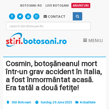
BOTOSANI.RO
LIVE BOTOȘANI
ANUNȚURI
CONTACT
MENIU
Cosmin, botoșăneanul mort
într-un grav accident în Italia,
a fost înmormântat acasă.
Era tatăl a două fetițe!
Stiri Botosani
Sunday, 29 June 2025
Actualitate