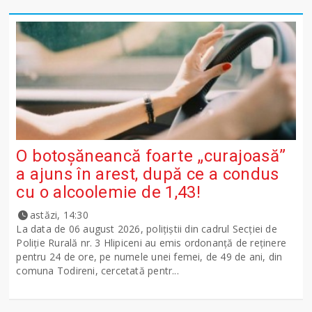
O botoșăneancă foarte „curajoasă”
a ajuns în arest, după ce a condus
cu o alcoolemie de 1,43!
astăzi, 14:30
La data de 06 august 2026, polițiștii din cadrul Secției de
Poliție Rurală nr. 3 Hlipiceni au emis ordonanță de reținere
pentru 24 de ore, pe numele unei femei, de 49 de ani, din
comuna Todireni, cercetată pentr...