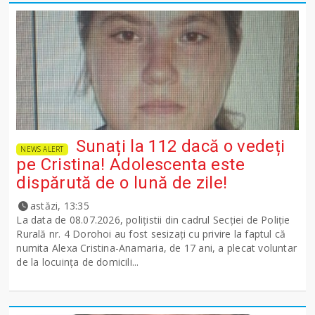
Sunați la 112 dacă o vedeți
NEWS ALERT
pe Cristina! Adolescenta este
dispărută de o lună de zile!
astăzi, 13:35
La data de 08.07.2026, polițistii din cadrul Secției de Poliție
Rurală nr. 4 Dorohoi au fost sesizați cu privire la faptul că
numita Alexa Cristina-Anamaria, de 17 ani, a plecat voluntar
de la locuința de domicili...