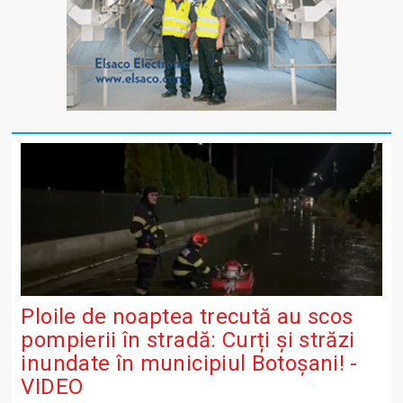
Ploile de noaptea trecută au scos
pompierii în stradă: Curți și străzi
inundate în municipiul Botoșani! -
VIDEO