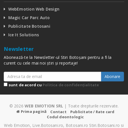
WebEmotion Web Design
Magic Car Parc Auto
Publicitate Botosani
Ice It Solutions
Newsletter
Abonează-te la Newsletter-ul Stiri Botoșani pentru a fi la
curent cu cele mai noi știri și reportaje!
Abonare
sunt de acord cu
Politica de confidențialitate
© 2026
WEB EMOTION SRL
| Toate drepturile rezervate.
Prima pagină
Contact
Publicitate / Rate card
Codul deontologic
Web Emotion, Live.Botosani.ro, Botosani.ro Stiri.Botosani.ro si