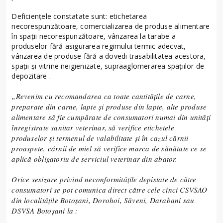
Deficiențele constatate sunt: etichetarea
necorespunzătoare, comercializarea de produse alimentare
în spații necorespunzătoare, vânzarea la tarabe a
produselor fără asigurarea regimului termic adecvat,
vânzarea de produse fără a dovedi trasabilitatea acestora,
spații și vitrine neigienizate, supraaglomerarea spațiilor de
depozitare .
„Revenim cu recomandarea ca toate cantitățile de carne,
preparate din carne, lapte și produse din lapte, alte produse
alimentare să fie cumpărate de consumatori numai din unități
înregistrate sanitar veterinar, să verifice etichetele
produselor și termenul de valabilitate și în cazul cărnii
proaspete, cărnii de miel să verifice marca de sănătate ce se
aplică obligatoriu de serviciul veterinar din abator.
Orice sesizare privind neconformitățile depistate de către
consumatori se pot comunica direct către cele cinci CSVSAO
din localitățile Botoșani, Dorohoi, Săveni, Darabani sau
DSVSA Botoșani la :