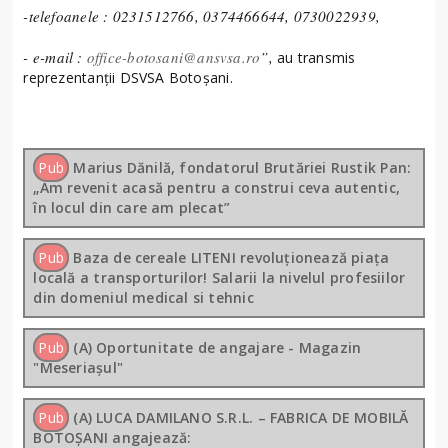
-telefoanele : 0231512766, 0374466644, 0730022939,
-
e-mail :
office-botosani@ansvsa.ro
”,
au transmis
reprezentanții DSVSA Botoșani.
Pub
Marius Dănilă, fondatorul Brutăriei Rustik Pan:
„Am revenit acasă pentru a construi ceva autentic,
în locul din care am plecat”
Pub
Baza de cereale LITENI revoluționează piața
locală a transporturilor! Salarii la nivelul profesiilor
din domeniul medical si tehnic
Pub
(A) Oportunitate de angajare - Magazin
"Meseriașul"
Pub
(A) LUCA DAMILANO S.R.L. – FABRICA DE MOBILĂ
BOTOȘANI angajează: