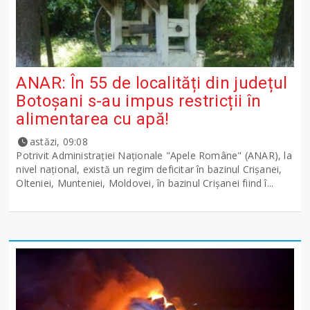
ANAR: În 55 de localități din județul
Botoșani s-au impus restricții în
alimentarea cu apă!
astăzi, 09:08
Potrivit Administraţiei Naţionale "Apele Române" (ANAR), la
nivel naţional, există un regim deficitar în bazinul Crişanei,
Olteniei, Munteniei, Moldovei, în bazinul Crişanei fiind î...