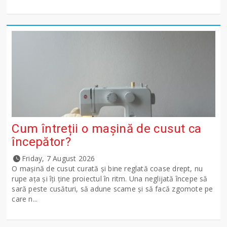
Cum întreții o mașină de cusut ca
începător?
Friday, 7 August 2026
O mașină de cusut curată și bine reglată coase drept, nu
rupe ața și îți ține proiectul în ritm. Una neglijată începe să
sară peste cusături, să adune scame și să facă zgomote pe
care n...