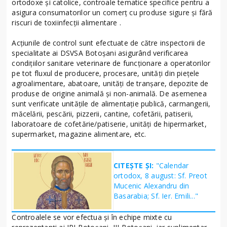
ortodoxe și catolice, controale tematice specifice pentru a
asigura consumatorilor un comerț cu produse sigure și fără
riscuri de toxiinfecții alimentare .
Acțiunile de control sunt efectuate de către inspectorii de
specialitate ai DSVSA Botoșani asigurând verificarea
condițiilor sanitare veterinare de funcționare a operatorilor
pe tot fluxul de producere, procesare, unități din piețele
agroalimentare, abatoare, unități de tranșare, depozite de
produse de origine animală și non-animală. De asemenea
sunt verificate unitățile de alimentație publică, carmangerii,
măcelării, pescării, pizzerii, cantine, cofetării, patiserii,
laboratoare de cofetărie/patiserie, unități de hipermarket,
supermarket, magazine alimentare, etc.
CITEȘTE ȘI:
"Calendar
ortodox, 8 august: Sf. Preot
Mucenic Alexandru din
Basarabia; Sf. Ier. Emili..."
Controalele se vor efectua și în echipe mixte cu