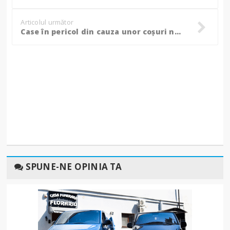
Articolul următor
Case în pericol din cauza unor coșuri necurățate de funingine sau neizolate termic, avertismentul pompierilor!
SPUNE-NE OPINIA TA