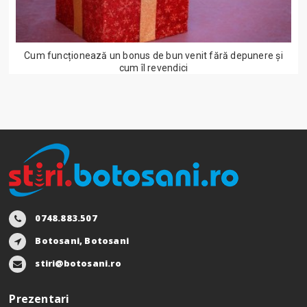
Cum funcționează un bonus de bun venit fără depunere și
cum îl revendici
0748.883.507
Botosani, Botosani
stiri@botosani.ro
Prezentari