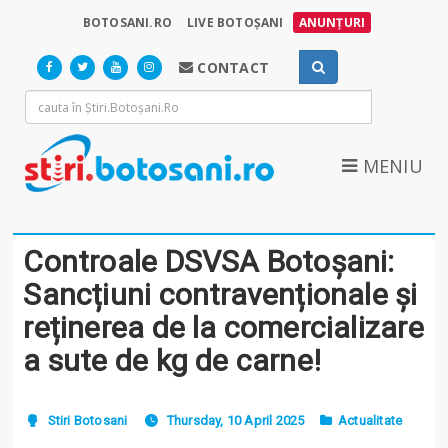
BOTOSANI.RO
LIVE BOTOȘANI
ANUNȚURI
CONTACT
MENIU
Controale DSVSA Botoșani:
Sancțiuni contravenționale și
reținerea de la comercializare
a sute de kg de carne!
Stiri Botosani
Thursday, 10 April 2025
Actualitate