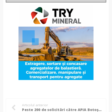
Articolul anterior
Peste 200 de solicitări către APIA Botoșani, eligibile în sprijinul sectorului de creștere a ovinelor/caprinelor!