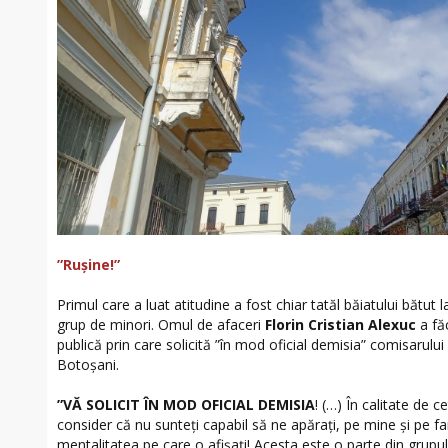
”Rușine!”
Primul care a luat atitudine a fost chiar tatăl băiatului bătut 
grup de minori. Omul de afaceri
Florin Cristian Alexuc
a fă
publică prin care solicită ”în mod oficial demisia” comisarului
Botoșani.
”VĂ SOLICIT ÎN MOD OFICIAL DEMISIA
! (…) În calitate de 
consider că nu sunteți capabil să ne apărați, pe mine și pe f
mentalitatea pe care o afișați! Acesta este o parte din grupul 