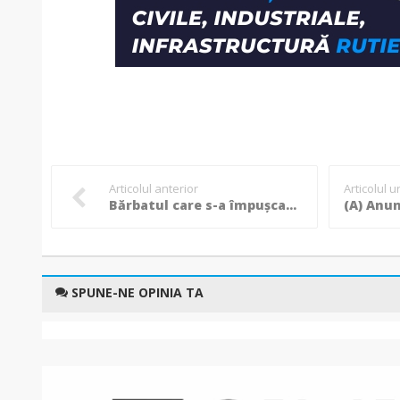
Articolul anterior
Articolul 
Bărbatul care s-a împușcat în cap într-un poligon din Botoșani era polițist local în Suceava
SPUNE-NE OPINIA TA