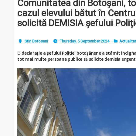
Comunitatea din Botoșani, to
cazul elevului bătut în Centru
solicită DEMISIA șefului Poliți
Stiri Botosani
Thursday, 5 September 2024
Actualita
O declarație a șefului Poliției botoșănene a stârnit indig
tot mai multe persoane publice să solicite demisia urgentă