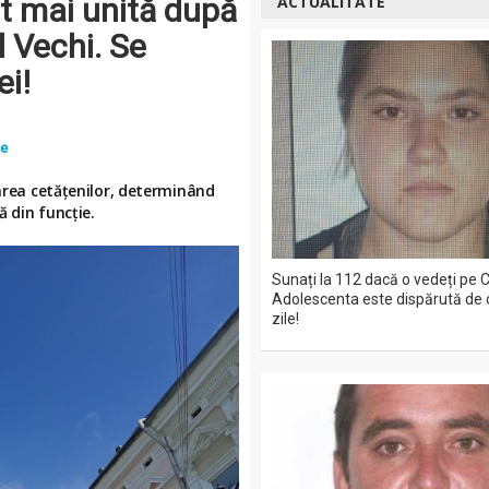
t mai unită după
ACTUALITATE
l Vechi. Se
ei!
te
narea cetățenilor, determinând
 din funcție.
Sunați la 112 dacă o vedeți pe C
Adolescenta este dispărută de 
zile!