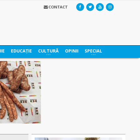
CONTACT
IE
EDUCAȚIE
CULTURĂ
OPINII
SPECIAL