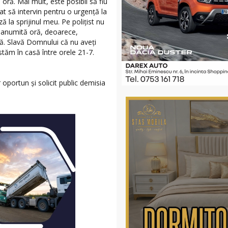
ră. Mai mult, este posibil să fiu
at să intervin pentru o urgență la
la sprijinul meu. Pe polițist nu
o anumită oră, deoarece,
. Slavă Domnului că nu aveți
stăm în casă între orele 21-7.
 oportun și solicit public demisia