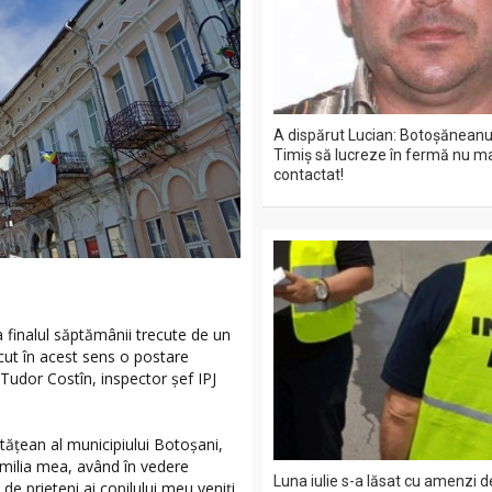
A dispărut Lucian: Botoșăneanul
Timiș să lucreze în fermă nu ma
contactat!
la finalul săptămânii trecute de un
cut în acest sens o postare
 Tudor Costîn, inspector șef IPJ
cetățean al municipiului Botoșani,
amilia mea, având în vedere
Luna iulie s-a lăsat cu amenzi 
de prieteni ai copilului meu veniți