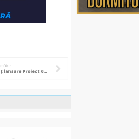
următor
(A) Anunț lansare Proiect 04.09.2024 - SC PARCFILM SRL