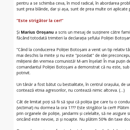
pentru a se schimba ceva, în mod radical, în abordarea proble
sunt prea blânde, dar și așa, sunt de prea multe ori aplicate
”Este strigător la cer!”
Și
Marius Oroșanu
a scris un mesaj de susținere către famili
făcând totodată trimiteri la declarația șefului Poliției Botoșan
”Când la conducerea Poliției Botoșani a venit un tip relativ 
mai deschis la minte și nu este "posedat" de idei preconcepu
milițienii din vremea comunistă! M-am înșelat! În mai puțin 
comandantul Poliției Botoșani a demonstrat că nu este, sub n
potrivit.
Un tânăr a fost bătut cu bestialitate, în centrul orașului, de
contează etnia agresorilor, nu contează nimic altceva. (…)
Cât de limitat poți să fii să spui că poliția (pe care tu o cond
(victima!) nu dormea la ora 1??? Este strigător la cer!!! Plătim
prin organele de poliție, jandarmi și celelalte, să ne asigure
oricând este nevoie, zi și noapte. Nu plătim 50% din taxe doa