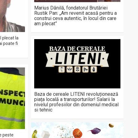
Marius Dănilă, fondatorul Brutăriei
Rustik Pan: „Am revenit acasă pentru a
construi ceva autentic, în locul din care
am plecat”
 plecat la
i poate fi
Baza de cereale LITENI revoluționează
piața locală a transporturilor! Salarii la
nivelul profesiilor din domeniul medical
si tehnic
de peste