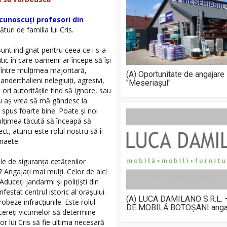
cunoscuți profesori din
uri de familia lui Cris.
Sunt indignat pentru ceea ce i s-a
tic în care oamenii ar începe să își
a între mulțimea majoritară,
(A) Oportunitate de angajare
nderthalieni nelegiuiți, agresivi,
"Meseriașul"
ri autoritățile tind să ignore, sau
Nu aș vrea să mă gândesc la
a spus foarte bine. Poate și noi
ulțimea tăcută să înceapă să
t, atunci este rolul nostru să îi
naete.
le de siguranța cetățenilor
 Angajați mai mulți. Celor de aici
Aduceți jandarmi și polițiști din
nfestat centrul istoric al orașului.
(A) LUCA DAMILANO S.R.L.
robeze infracțiunile. Este rolul
DE MOBILĂ BOTOȘANI anga
 cereți victimelor să determine
or lui Cris să fie ultima necesară