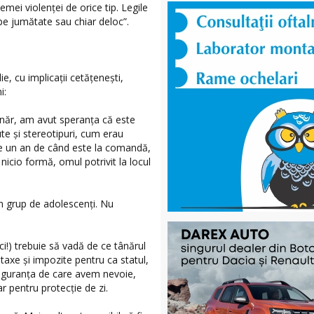
mei violenței de orice tip. Legile
 pe jumătate sau chiar deloc”.
e, cu implicații cetățenești,
i:
tânăr, am avut speranța că este
te și stereotipuri, cum erau
de un an de când este la comandă,
icio formă, omul potrivit la locul
 un grup de adolescenți. Nu
uci!) trebuie să vadă de ce tânărul
 taxe și impozite pentru ca statul,
 siguranța de care avem nevoie,
r pentru protecție de zi.