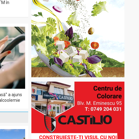
ITM în
să” a ajuns
 alcoolemie