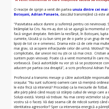
O reacție de sprijin a venit din partea
unuia dintre cei mai 
Botoșani, Adrian Panaete,
dascălul transmițând că este alăt
”Pasivitatea aduce durere și suferință pentru cei nevinovați. 
întâmplat lui Cris. Nu mi-aș dori să se ajungă la momentul cri
facă singuri dreptate. Retrăim la nesfârșit, în Botoșani, lupt
cuminte, tăcută și cu bun simț pe de o parte și un grup de nea
lipsiți de tot ce e omenesc. Drama este că de cele mai multe o
mai grav, să acopere infracțiunile celor din urmă. Motivul? 
complicitate, dar uneori nici nu știi ce să mai crezi. Cristian 
suntem puțin vinovați. Poate că a venit momentul în care m
vorbească. Dacă autoritățile nu vor ști să se poziționeze corec
aducem pe partea cea dreaptă”, a scris profesorul Adrian Pa
Profesorul a transmis mesaje și către autoritățile responsabi
orașului: ”Nu sunt suficienți oameni care să mențină ordinea?
le este frică să intervină? Procedați ca la meciurile de fotbal. 
alte părți până când reușiți să stârpiți cuibul de viespi care a i
Soluții există. Voință vă trebuie. Nu mai cereți victimelor să p
vostru să o faceți. Vă dați seama cât de ridicoli sunteți când
identitatea agresorilor? Sper ca intervenția energică a părințil