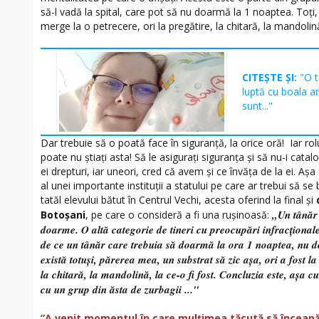
să-l vadă la spital, care pot să nu doarmă la 1 noaptea. Toți,
merge la o petrecere, ori la pregătire, la chitară, la mandolin
CITEȘTE ȘI:
"O t
luptă cu boala a
sunt..."
Dar trebuie să o poată face în siguranță, la orice oră! Iar r
poate nu știați asta! Să le asigurați siguranța și să nu-i catalo
ei drepturi, iar uneori, cred că avem și ce învăța de la ei. Aș
al unei importante instituții a statului pe care ar trebui să se
tatăl elevului bătut în Centrul Vechi, acesta oferind la final și
„Un tânăr 
Botoșani
, pe care o consideră a fi una rușinoasă:
doarme. O altă categorie de tineri cu preocupări infracționa
de ce un tânăr care trebuia să doarmă la ora 1 noaptea, nu 
există totuși, părerea mea, un substrat să zic așa, ori a fost la 
la chitară, la mandolină, la ce-o fi fost. Concluzia este, așa c
cu un grup din ăsta de zurbagii ..."
”A venit momentul în care mulțimea tăcută să înceap