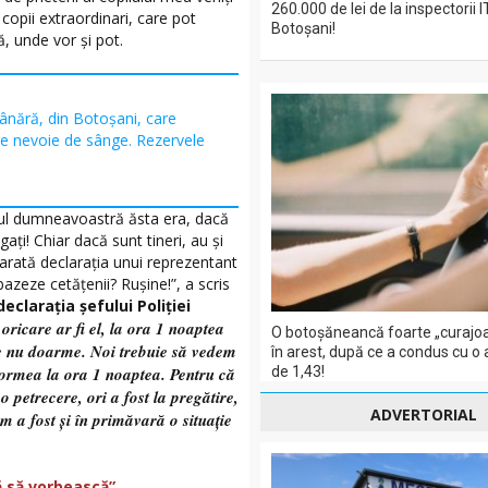
260.000 de lei de la inspectorii 
 copii extraordinari, care pot
Botoșani!
ă, unde vor și pot.
ânără, din Botoșani, care
re nevoie de sânge. Rezervele
olul dumneavoastră ăsta era, dacă
gați! Chiar dacă sunt tineri, au și
a arată declarația unui reprezentant
 bazeze cetățenii? Rușine!”, a scris
declarația șefului Poliției
oricare ar fi el, la ora 1 noaptea
O botoșăneancă foarte „curajoa
le nu doarme. Noi trebuie să vedem
în arest, după ce a condus cu o
dormea la ora 1 noaptea. Pentru că
de 1,43!
o petrecere, ori a fost la pregătire,
ADVERTORIAL
um a fost și în primăvară o situație
ă să vorbească”