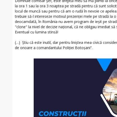
Domnule comisar șef, este dreptul meu să mă plimb la orice o
la ora 1 sau la ora 3 noaptea pe stradă pentru că sunt solicit
locul de muncă sau pentru că am o rudă în nevoie ce apelează 
trebuie să-l intereseze motivul prezenței mele pe stradă la 
deocamdată, în România nu avem program de ieșit pe stradă
"clone" la nivel de decizie național, că ne obligau imediat să 
Eventual cu lumina stinsă!
(…) Știu că este inutil, dar pentru liniștea mea civică consider
de onoare a comandantului Poliției Botoșani”.