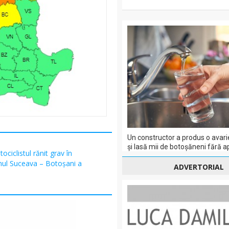
Un constructor a produs o avari
și lasă mii de botoșăneni fără a
ociclistul rănit grav în
mul Suceava – Botoșani a
ADVERTORIAL