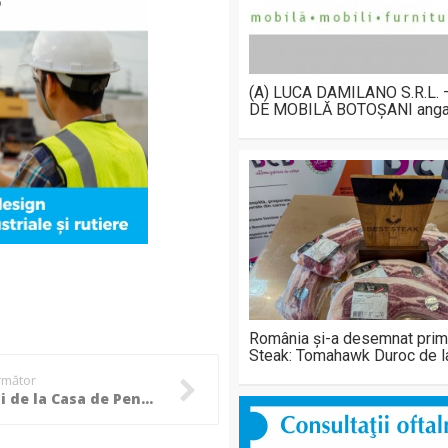
(A) LUCA DAMILANO S.R.L.
DE MOBILĂ BOTOȘANI anga
România și-a desemnat prim
Steak: Tomahawk Duroc de 
următor
Salariații de la Casa de Pensii din Botoșani au ieșit, din nou, să protesteze! „Funcționarii nu sunt inamici publici” (Foto)