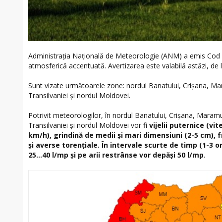
Administrația Națională de Meteorologie (ANM) a emis Cod Po
atmosferică accentuată. Avertizarea este valabilă astăzi, de 
Sunt vizate următoarele zone: nordul Banatului, Crișana, M
Transilvaniei și nordul Moldovei.
Potrivit meteorologilor, în nordul Banatului, Crișana, Mara
Transilvaniei și nordul Moldovei vor fi
vijelii puternice (vit
km/h), grindină de medii și mari dimensiuni (2-5 cm), 
și averse torențiale. În intervale scurte de timp (1-3 or
25...40 l/mp și pe arii restrânse vor depăși 50 l/mp
.