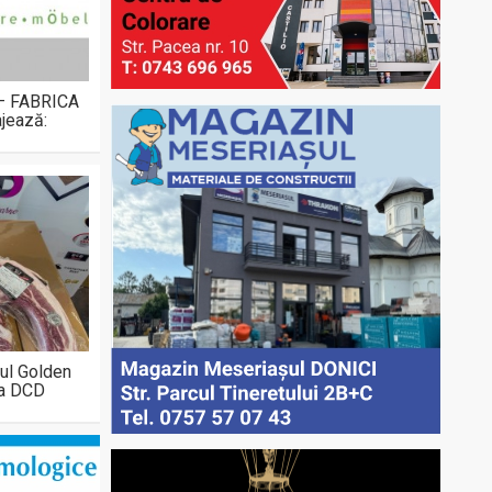
 – FABRICA
jează:
ul Golden
la DCD