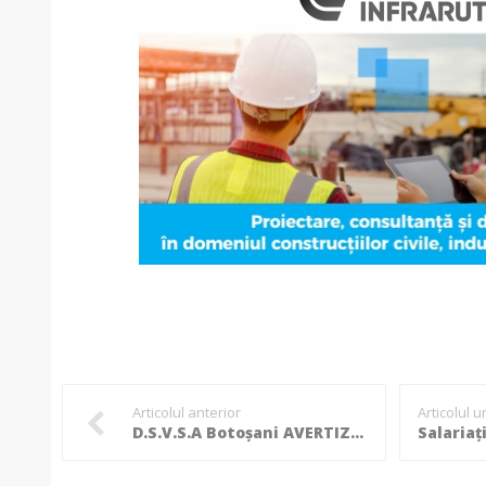
Articolul anterior
Articolul 
D.S.V.S.A Botoșani AVERTIZEAZĂ toți deținătorii și crescătorii de animale: Ce trebuie să facă toți stăpânii de animale!