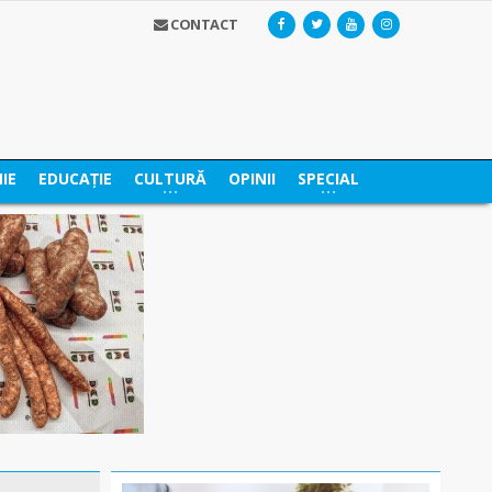
CONTACT
IE
EDUCAȚIE
CULTURĂ
OPINII
SPECIAL