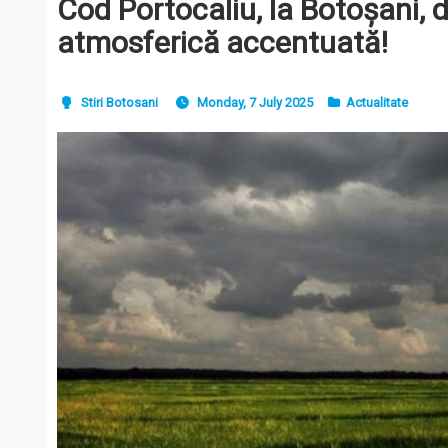
Cod Portocaliu, la Botoșani, d
atmosferică accentuată!
Stiri Botosani
Monday, 7 July 2025
Actualitate