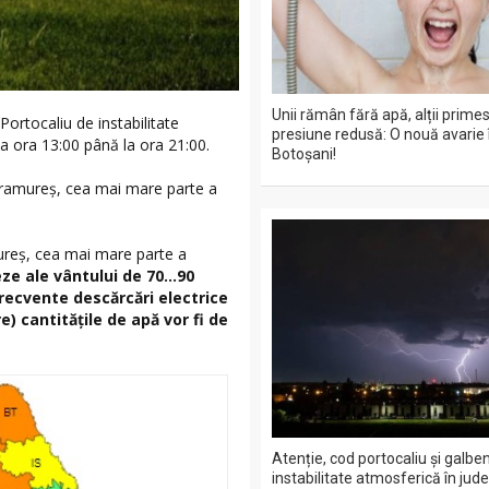
Unii rămân fără apă, alții prime
rtocaliu de instabilitate
presiune redusă: O nouă avarie 
la ora 13:00 până la ora 21:00.
Botoșani!
aramureș, cea mai mare parte a
mureș, cea mai mare parte a
eze ale vântului de 70...90
frecvente descărcări electrice
e) cantitățile de apă vor fi de
Atenție, cod portocaliu și galbe
instabilitate atmosferică în jude