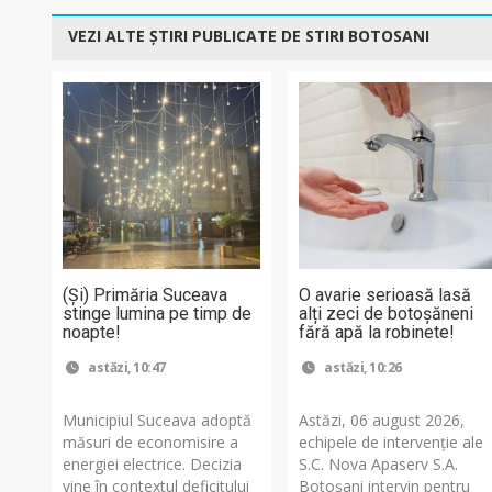
VEZI ALTE ȘTIRI PUBLICATE DE STIRI BOTOSANI
(Și) Primăria Suceava
O avarie serioasă lasă
stinge lumina pe timp de
alți zeci de botoșăneni
noapte!
fără apă la robinete!
astăzi, 10:47
astăzi, 10:26
Municipiul Suceava adoptă
Astăzi, 06 august 2026,
măsuri de economisire a
echipele de intervenție ale
energiei electrice. Decizia
S.C. Nova Apaserv S.A.
vine în contextul deficitului
Botoșani intervin pentru