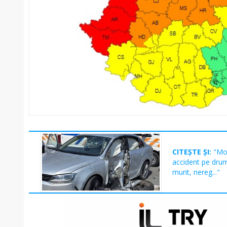
CITEȘTE ȘI:
"Mot
accident pe dru
murit, nereg..."