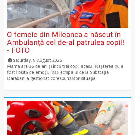
O femeie din Mileanca a născut în
Ambulanță cel de-al patrulea copil!
- FOTO
Saturday, 8 August 2026
Mama are 36 de ani și încă trei copii acasă. Nașterea nu a
fost lipsită de emoții, însă echipajul de la Substația
Darabani a gestionat corespunzător situația.