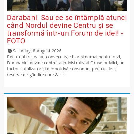
Darabani. Sau ce se întâmplă atunci
când Nordul devine Centru și se
transformă într-un Forum de idei! -
FOTO
Saturday, 8 August 2026
Pentru al treilea an consecutiv, chiar și numai pentru o zi,
Darabaniul devine centrul administrativ al Orașelor Mici, un
factor catalizator și deopotrivă consonant pentru idei și
resurse de gândire care &icir...