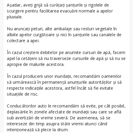
Așadar, aveți grijă să curățați șanțurile și rigolele de
scurgere pentru facilitarea evacuării normale a apelor
pluviale.
Nu aruncaţi peturi, alte ambalaje sau resturi vegetale în
albiile apelor curgătoare și nici în şanţurile sau canalele de
colectare a apei.
În cazul creșterii debitelor pe anumite cursuri de apă, facem
apel la cetățeni să nu traverseze cursurile de apă și să nu se
apropie de malurile acestora.
În cazul producerii unor inundații, recomandăm oamenilor
să urmărească în permanență anunțurile autorităților și să
respecte indicațiile acestora, astfel încât să fie evitate
situațiile de risc.
Conducătorilor auto le recomandăm să evite, pe cât posibil,
deplasările în zonele afectate de inundații sau care se află
sub avertizări de vreme severă. De asemenea, să se
intereseze din timp asupra stării vremii atunci când
intenționează să plece la drum.