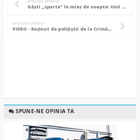
Articolul anterior
Găști „sparte” în miez de noapte: Unii consumau alcool, alții băteau un bărbat beat! (Foto)
Articolul următor
VIDEO - Reținut de polițiștii de la Crimă Organizată pentru că vindea droguri tinerilor din oraș!
SPUNE-NE OPINIA TA