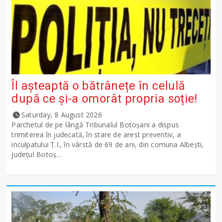
Îl așteaptă o bătrânețe în celulă
după ce și-a omorât propria soție!
Saturday, 8 August 2026
Parchetul de pe lângă Tribunalul Botoşani a dispus
trimiterea în judecată, în stare de arest preventiv, a
inculpatului Ț.I., în vârstă de 69 de ani, din comuna Albești,
județul Botoș...