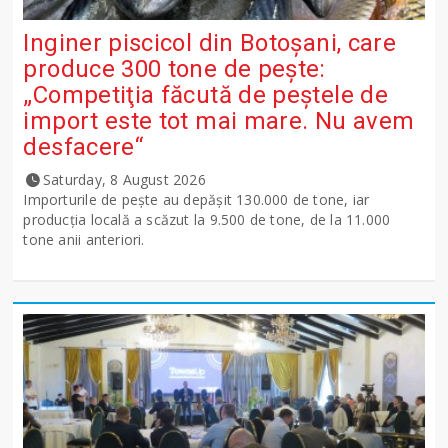
Inginer piscicol din Botoşani, care
produce 300 tone de peşte:
„Competiţia făcută de peştele de
import este tot mai mare. Nu avem
desfacere“
Saturday, 8 August 2026
Importurile de peşte au depăşit 130.000 de tone, iar
producţia locală a scăzut la 9.500 de tone, de la 11.000
tone anii anteriori.