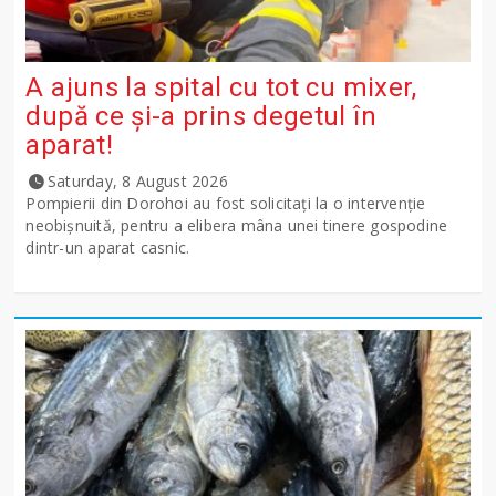
A ajuns la spital cu tot cu mixer,
după ce și-a prins degetul în
aparat!
Saturday, 8 August 2026
Pompierii din Dorohoi au fost solicitați la o intervenție
neobișnuită, pentru a elibera mâna unei tinere gospodine
dintr-un aparat casnic.