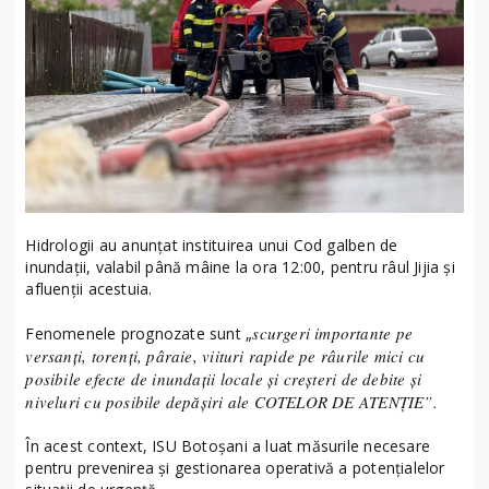
Hidrologii au anunțat instituirea unui Cod galben de
inundații, valabil până mâine la ora 12:00, pentru râul Jijia și
afluenții acestuia.
scurgeri importante pe
Fenomenele prognozate sunt „
versanţi, torenţi, pâraie, viituri rapide pe râurile mici cu
posibile efecte de inundaţii locale şi creşteri de debite şi
niveluri cu posibile depăşiri ale COTELOR DE ATENȚIE”.
În acest context, ISU Botoșani a luat măsurile necesare
pentru prevenirea și gestionarea operativă a potențialelor