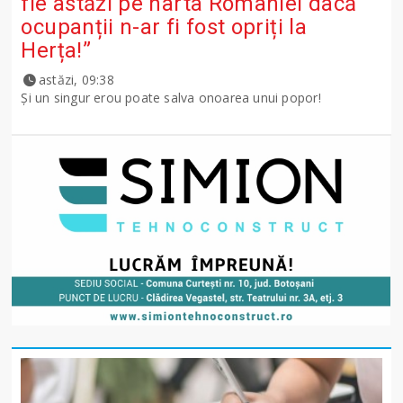
fie astăzi pe harta României dacă
ocupanții n-ar fi fost opriți la
Herța!”
astăzi, 09:38
Și un singur erou poate salva onoarea unui popor!