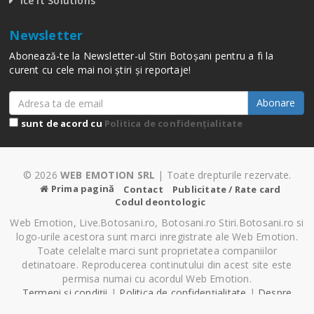
Ice It Solutions
Newsletter
Abonează-te la Newsletter-ul Stiri Botoșani pentru a fi la
curent cu cele mai noi știri și reportaje!
Abonare
sunt de acord cu
Politica de confidențialitate
© 2026
WEB EMOTION SRL
| Toate drepturile rezervate.
Prima pagină
Contact
Publicitate / Rate card
Codul deontologic
Web Emotion, Live.Botosani.ro, Botosani.ro Stiri.Botosani.ro si
logo-urile acestora sunt marci inregistrate ale Web Emotion.
Toate celelalte marci sunt proprietatea companiilor
detinatoare. Reproducerea continutului din acest site este
permisa numai cu acordul Web Emotion.
Termeni și condiții
|
Politica de confidențialitate
|
Despre
Cookie-uri
|
Setări cookie-uri