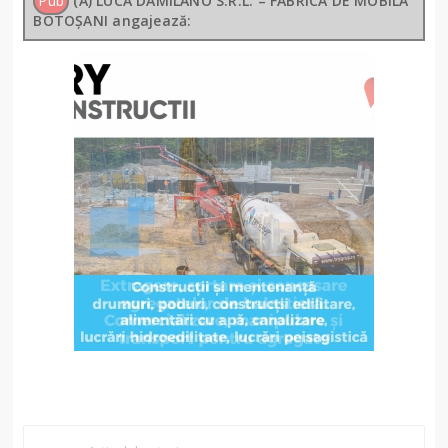
Pub
(A) LUCA DAMILANO S.R.L. – FABRICA DE MOBILĂ
BOTOȘANI angajează: