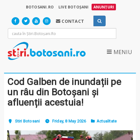
BOTOSANI.RO
LIVE BOTOȘANI
ANUNȚURI
CONTACT
MENIU
Cod Galben de inundații pe
un râu din Botoșani și
afluenții acestuia!
Stiri Botosani
Friday, 8 May 2026
Actualitate