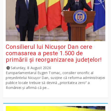
Consilierul lui Nicușor Dan cere
comasarea a peste 1.500 de
primării și reorganizarea județelor!
Saturday, 8 August 2026
Europarlamentarul Eugen Tomac, consilier onorific al
președintelui Nicușor Dan, susține că reforma administrației
publice locale trebuie să devină „prioritatea zero” a
României și afirmă că pe...