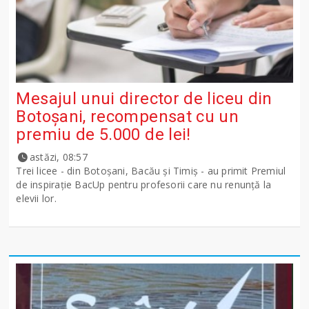
Mesajul unui director de liceu din
Botoșani, recompensat cu un
premiu de 5.000 de lei!
astăzi, 08:57
Trei licee - din Botoșani, Bacău și Timiș - au primit Premiul
de inspirație BacUp pentru profesorii care nu renunță la
elevii lor.