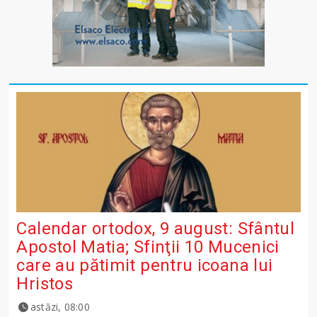
Calendar ortodox, 9 august: Sfântul
Apostol Matia; Sfinţii 10 Mucenici
care au pătimit pentru icoana lui
Hristos
astăzi, 08:00