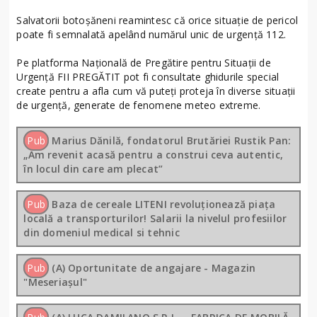
Salvatorii botoșăneni reamintesc că orice situație de pericol
poate fi semnalată apelând numărul unic de urgență 112.
Pe platforma Naţională de Pregătire pentru Situaţii de
Urgenţă FII PREGĂTIT pot fi consultate ghidurile special
create pentru a afla cum vă puteţi proteja în diverse situaţii
de urgenţă, generate de fenomene meteo extreme.
Pub
Marius Dănilă, fondatorul Brutăriei Rustik Pan:
„Am revenit acasă pentru a construi ceva autentic,
în locul din care am plecat”
Pub
Baza de cereale LITENI revoluționează piața
locală a transporturilor! Salarii la nivelul profesiilor
din domeniul medical si tehnic
Pub
(A) Oportunitate de angajare - Magazin
"Meseriașul"