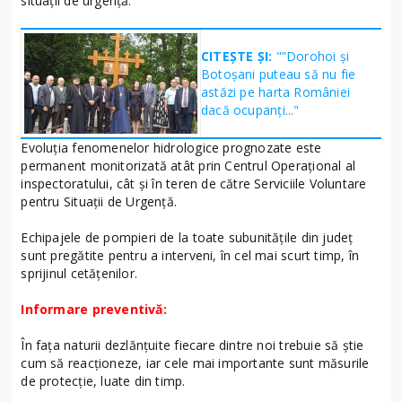
situații de urgență.
CITEȘTE ȘI:
"”Dorohoi și
Botoșani puteau să nu fie
astăzi pe harta României
dacă ocupanți..."
Evoluţia fenomenelor hidrologice prognozate este
permanent monitorizată atât prin Centrul Operaţional al
inspectoratului, cât și în teren de către Serviciile Voluntare
pentru Situații de Urgență.
Echipajele de pompieri de la toate subunitățile din județ
sunt pregătite pentru a interveni, în cel mai scurt timp, în
sprijinul cetățenilor.
Informare preventivă:
În fața naturii dezlănțuite fiecare dintre noi trebuie să știe
cum să reacționeze, iar cele mai importante sunt măsurile
de protecție, luate din timp.