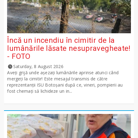
Încă un incendiu în cimitir de la
lumânările lăsate nesupravegheate!
- FOTO
Saturday, 8 August 2026
Aveți grijă unde așezați lumânările aprinse atunci când
mergeți la cimitir! Este mesajul transmis de către
reprezentanții ISU Botoșani după ce, vineri, pompierii au
fost chemați să lichideze un in...