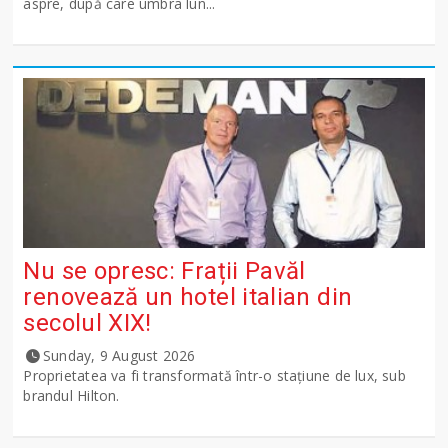
aspre, după care umbra lun...
Nu se opresc: Frații Pavăl
renovează un hotel italian din
secolul XIX!
Sunday, 9 August 2026
Proprietatea va fi transformată într-o stațiune de lux, sub
brandul Hilton.