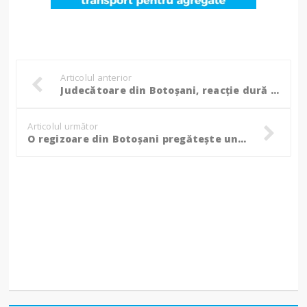
Articolul anterior
Judecătoare din Botoșani, reacție dură după invalidarea candidaturii lui Călin Georgescu: ”Nu meritați nicio secundă…”
Articolul următor
O regizoare din Botoșani pregătește un film despre alegerea noului președinte în România: ”Vom prezenta lucrurile din mai multe perspective!”