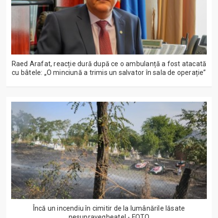
Raed Arafat, reacție dură după ce o ambulanță a fost atacată
cu bâtele: „O minciună a trimis un salvator în sala de operație”
Încă un incendiu în cimitir de la lumânările lăsate
nesupravegheate! - FOTO