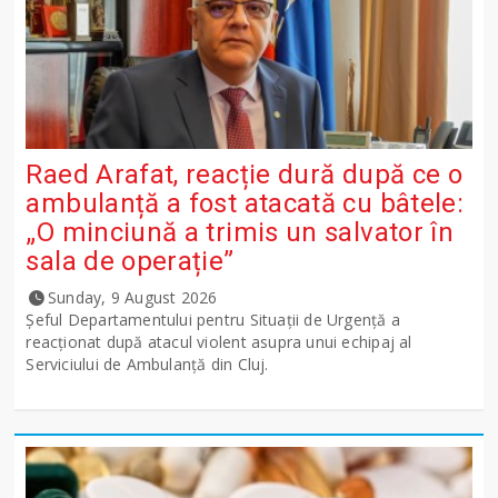
Raed Arafat, reacție dură după ce o
ambulanță a fost atacată cu bâtele:
„O minciună a trimis un salvator în
sala de operație”
Sunday, 9 August 2026
Șeful Departamentului pentru Situații de Urgență a
reacționat după atacul violent asupra unui echipaj al
Serviciului de Ambulanță din Cluj.