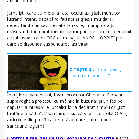
ale autorităților.
Jurnaliștii care au mers la fața locului au găsit muncitorii
lucrând intens, decapând faianța și gresia murdară,
depozitând-o în saci de rafie la ieșire, în timp ce alții
măsurau fațada brutăriei din termopan, pe care încă era lipit
afișul inspectorilor OPC cu mesajul „ANPC – OPRIT” prin
care se dispunea suspendarea activității.
CITEȘTE ȘI:
"Când spargi
casa unui avocat…"
În mijlocul șantierului, fostul procuror Ghenadie Ciobanu
supraveghea procesul cu mâinile în buzunar și un fes pe
cap, iar la întrebările jurnaliștilor a declarat simplu că „tot
brutărie o să fie”, lăsând impresia că vede controlul OPC și
articolele din presă ca pe o răzbunare și nu ca pe o
sancțiune legitimă.
Controlul realizat de OPC Botoșani pe 1 martie
a scos