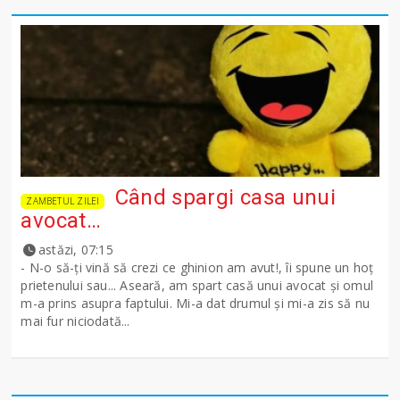
Când spargi casa unui
ZAMBETUL ZILEI
avocat…
astăzi, 07:15
- N-o să-ţi vină să crezi ce ghinion am avut!, îi spune un hoţ
prietenului sau... Aseară, am spart casă unui avocat şi omul
m-a prins asupra faptului. Mi-a dat drumul şi mi-a zis să nu
mai fur niciodată...