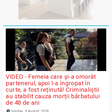
VIDEO - Femeia care și-a omorât
partenerul, apoi l-a îngropat în
curte, a fost reținută! Criminaliștii
au stabilit cauza morții bărbatului
de 48 de ani
Sunday, 9 August 2026