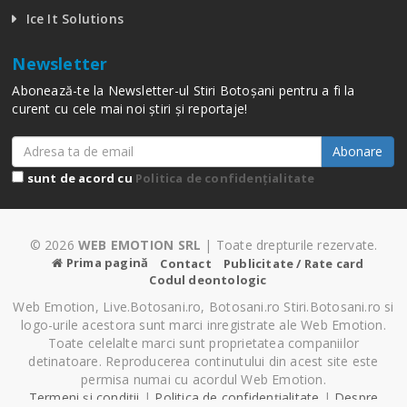
Ice It Solutions
Newsletter
Abonează-te la Newsletter-ul Stiri Botoșani pentru a fi la
curent cu cele mai noi știri și reportaje!
Abonare
sunt de acord cu
Politica de confidențialitate
© 2026
WEB EMOTION SRL
| Toate drepturile rezervate.
Prima pagină
Contact
Publicitate / Rate card
Codul deontologic
Web Emotion, Live.Botosani.ro, Botosani.ro Stiri.Botosani.ro si
logo-urile acestora sunt marci inregistrate ale Web Emotion.
Toate celelalte marci sunt proprietatea companiilor
detinatoare. Reproducerea continutului din acest site este
permisa numai cu acordul Web Emotion.
Termeni și condiții
|
Politica de confidențialitate
|
Despre