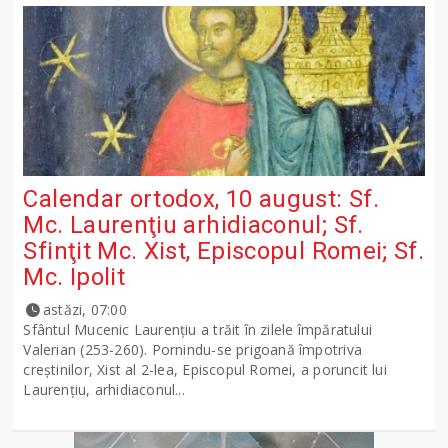
Calendar ortodox, 10 august: Sf.
Mc. Laurenţiu arhidiaconul; Sf.
Sfinţit Mc. Xist, Episcopul Romei; Sf.
Mc. Ipolit
astăzi, 07:00
Sfântul Mucenic Laurenţiu a trăit în zilele împăratului
Valerian (253-260). Pornindu-se prigoană împotriva
creştinilor, Xist al 2-lea, Episcopul Romei, a poruncit lui
Laurenţiu, arhidiaconul...