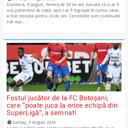
Duminică, 9 august, femeia de 50 de ani, bănuită că și-ar fi
ucis partenerul de viață, apoi l-ar fi îngropat în curtea casei,
a fost reținută pentru 24 de ore. Cercetările sunt continuate
sub asp...
Fostul jucător de la FC Botoșani,
care ”poate juca la orice echipă din
SuperLigă”, a semnat!
Sunday, 9 August 2026
La noua echipă este cel mai valoros jucător din lot, cu o