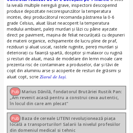
la iveală multiple nereguli grave, inspectorii descoperind
produse depozitate necorespunzător la temperatura
incintei, deși producătorul recomanda păstrarea la 0-6
grade Celsius, aluat lăsat neacoperit la temperatura
mediului ambiant, paleți murdari și lăzi cu pâine așezate
direct pe paviment, mașina de feliat necurățată cu depuneri
de materii organice, echipamente de lucru pline de praf,
reziduuri și aluat uscat, rastele ruginite, pereți murdari și
deteriorați cu faianță spartă, dospitor și malaxor cu rugină
și resturi de aluat, masă de modelare din lemn moale care
prezenta risc de contaminare a produselor, dar și tăvi de
copt din aluminiu arse și acoperite de resturi de grăsimi și
Ziarul de Iași.
aluat copt, scrie
Pub
Marius Dănilă, fondatorul Brutăriei Rustik Pan:
„Am revenit acasă pentru a construi ceva autentic,
în locul din care am plecat”
Pub
Baza de cereale LITENI revoluționează piața
locală a transporturilor! Salarii la nivelul profesiilor
din domeniul medical si tehnic