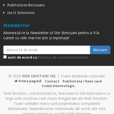
Publicitate Botosani
Ice It Solutions
Newsletter
Abonează-te la Newsletter-ul Stiri Botoșani pentru a fi la
curent cu cele mai noi știri și reportaje!
Abonare
sunt de acord cu
Politica de confidențialitate
© 2026
WEB EMOTION SRL
| Toate drepturile rezervate.
Prima pagină
Contact
Publicitate / Rate card
Codul deontologic
Web Emotion, Live.Botosani.ro, Botosani.ro Stiri.Botosani.ro si
logo-urile acestora sunt marci inregistrate ale Web Emotion.
Toate celelalte marci sunt proprietatea companiilor
detinatoare. Reproducerea continutului din acest site este
permisa numai cu acordul Web Emotion.