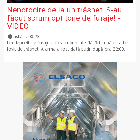
Nenorocire de la un trăsnet: S-au
făcut scrum opt tone de furaje! -
VIDEO
astăzi, 08:23
Un depozit de furaje a fost cuprins de flăcări după ce a fost
lovit de trăsnet. Alarma a fost dată puțin după ora 22:00.