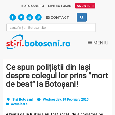
BOTOSANI.RO
LIVE BOTOȘANI
ANUNȚURI
CONTACT
MENIU
Ce spun polițiștii din Iași
despre colegul lor prins ”mort
de beat” la Botoșani!
Stiri Botosani
Wednesday, 19 February 2025
Actualitate
Agenții de la Rutieră au fost șocați de alcoolemia pe