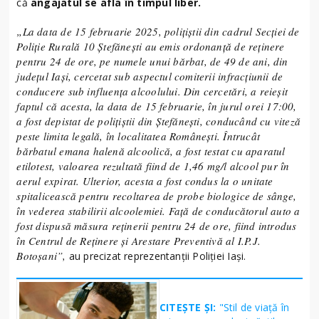
că
angajatul se afla în timpul liber.
„La data de 15 februarie 2025, polițiștii din cadrul Secției de
Poliție Rurală 10 Ștefănești au emis ordonanță de reținere
pentru 24 de ore, pe numele unui bărbat, de 49 de ani, din
județul Iași, cercetat sub aspectul comiterii infracțiunii de
conducere sub influența alcoolului. Din cercetări, a reieșit
faptul că acesta, la data de 15 februarie, în jurul orei 17:00,
a fost depistat de polițiștii din Ștefănești, conducând cu viteză
peste limita legală, în localitatea Românești. Întrucât
bărbatul emana halenă alcoolică, a fost testat cu aparatul
etilotest, valoarea rezultată fiind de 1,46 mg/l alcool pur în
aerul expirat. Ulterior, acesta a fost condus la o unitate
spitalicească pentru recoltarea de probe biologice de sânge,
în vederea stabilirii alcoolemiei. Față de conducătorul auto a
fost dispusă măsura reținerii pentru 24 de ore, fiind introdus
în Centrul de Reținere și Arestare Preventivă al I.P.J.
Botoșani”,
au precizat reprezentanții Poliției Iași.
CITEȘTE ȘI:
"Stil de viață în