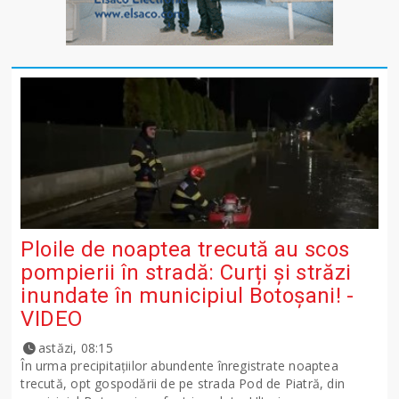
Ploile de noaptea trecută au scos
pompierii în stradă: Curți și străzi
inundate în municipiul Botoșani! -
VIDEO
astăzi, 08:15
În urma precipitațiilor abundente înregistrate noaptea
trecută, opt gospodării de pe strada Pod de Piatră, din