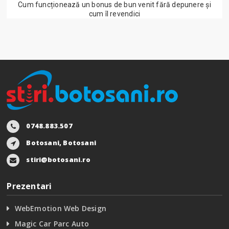
Cum funcționează un bonus de bun venit fără depunere și
cum îl revendici
0748.883.507
Botosani, Botosani
stiri@botosani.ro
Prezentari
WebEmotion Web Design
Magic Car Parc Auto