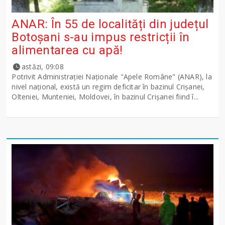
ANAR: În 55 de localități din județul
Botoșani s-au impus restricții în
alimentarea cu apă!
astăzi, 09:08
Potrivit Administraţiei Naţionale "Apele Române" (ANAR), la
nivel naţional, există un regim deficitar în bazinul Crişanei,
Olteniei, Munteniei, Moldovei, în bazinul Crişanei fiind î...