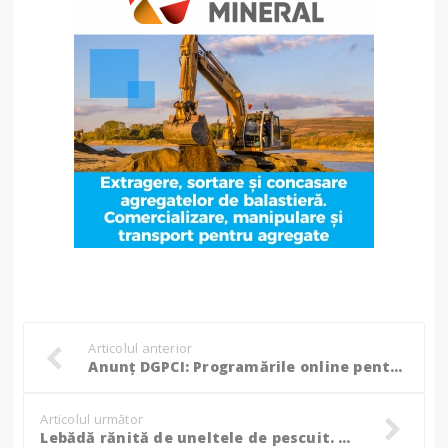
Articolul anterior
Anunț DGPCI: Programările online pentru înmatriculări și obținerea permiselor auto nu mai pot fi anulate!
Articolul următor
Lebădă rănită de uneltele de pescuit. Prognostic rezervat: ”Următoarele zile sunt decisive”! (Foto)