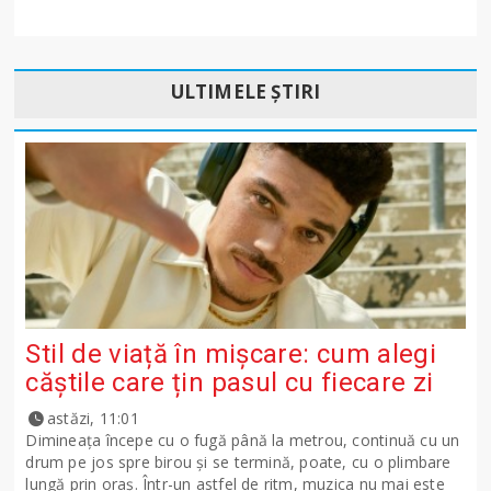
ULTIMELE ȘTIRI
Stil de viață în mișcare: cum alegi
căștile care țin pasul cu fiecare zi
astăzi, 11:01
Dimineața începe cu o fugă până la metrou, continuă cu un
drum pe jos spre birou și se termină, poate, cu o plimbare
lungă prin oraș. Într-un astfel de ritm, muzica nu mai este