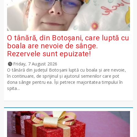
O tânără, din Botoșani, care luptă cu
boala are nevoie de sânge.
Rezervele sunt epuizate!
Friday, 7 August 2026
O tânără din județul Botoșani luptă cu boala și are nevoie,
în continuare, de sprijinul și ajutorul semenilor care pot
dona sânge pentru ea. Își petrece majoritatea timpului în
spita...