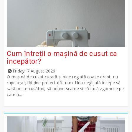
Cum întreții o mașină de cusut ca
începător?
Friday, 7 August 2026
O mașină de cusut curată și bine reglată coase drept, nu
rupe ața și îți ține proiectul în ritm. Una neglijată începe să
sară peste cusături, să adune scame și să facă zgomote pe
care n...