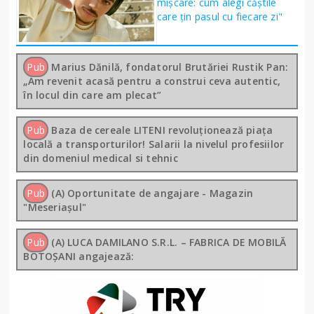
mișcare: cum alegi căștile
care țin pasul cu fiecare zi"
Pub
Marius Dănilă, fondatorul Brutăriei Rustik Pan:
„Am revenit acasă pentru a construi ceva autentic,
în locul din care am plecat”
Pub
Baza de cereale LITENI revoluționează piața
locală a transporturilor! Salarii la nivelul profesiilor
din domeniul medical si tehnic
Pub
(A) Oportunitate de angajare - Magazin
"Meseriașul"
Pub
(A) LUCA DAMILANO S.R.L. – FABRICA DE MOBILĂ
BOTOȘANI angajează: