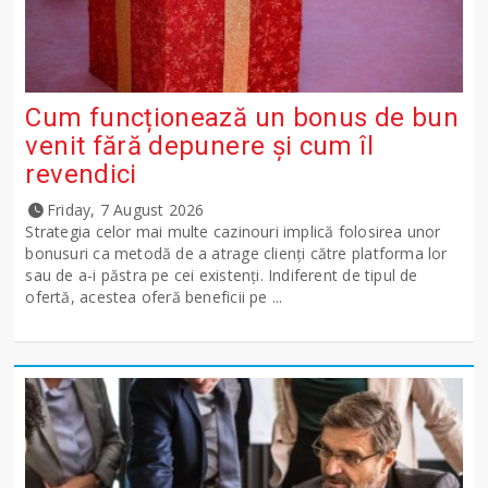
Cum funcționează un bonus de bun
venit fără depunere și cum îl
revendici
Friday, 7 August 2026
Strategia celor mai multe cazinouri implică folosirea unor
bonusuri ca metodă de a atrage clienți către platforma lor
sau de a-i păstra pe cei existenți. Indiferent de tipul de
ofertă, acestea oferă beneficii pe ...