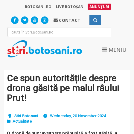
BOTOSANI.RO
LIVE BOTOȘANI
ANUNȚURI
CONTACT
MENIU
Ce spun autoritățile despre
drona găsită pe malul râului
Prut!
Stiri Botosani
Wednesday, 20 November 2024
Actualitate
O dronă de supraveghere prăbușită a fost găsită la