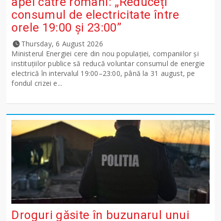
apel către români: „Reduceți
consumul de electricitate între
orele 19:00 și 23:00”
Thursday, 6 August 2026
Ministerul Energiei cere din nou populației, companiilor și
instituțiilor publice să reducă voluntar consumul de energie
electrică în intervalul 19:00–23:00, până la 31 august, pe
fondul crizei e...
Droguri găsite în buzunarul unui