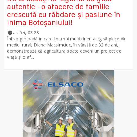
autentic - o afacere de familie
crescută cu răbdare și pasiune în
inima Botoșaniului!
astăzi, 08:23
Într-o perioadă în care tot mai mulți tineri aleg să plece din
mediul rural, Diana Macsimciuc, în vârstă de 32 de ani,
demonstrează că agricultura poate deveni un proiect de
viață și o af...