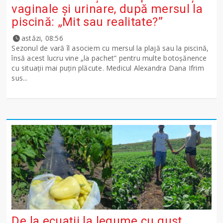
vaginale și urinare, după mersul la
piscină: „Mit sau realitate?”
astăzi, 08:56
Sezonul de vară îl asociem cu mersul la plajă sau la piscină,
însă acest lucru vine „la pachet” pentru multe botoșănence
cu situații mai puțin plăcute. Medicul Alexandra Dana Ifrim
sus...
De la ecuații la legume cu gust