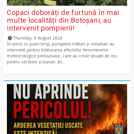
Copaci doborâți de furtună în mai
multe localități din Botoșani, au
intervenit pompierii!
Thursday, 6 August 2026
În urmă cu puțin timp, pompierii militari și voluntari au
intervenit pentru înlăturarea efectelor fenomenelor
meteorologice periculoase, care au creat situații de risc
pentru cetățeni și bunuri. &I...