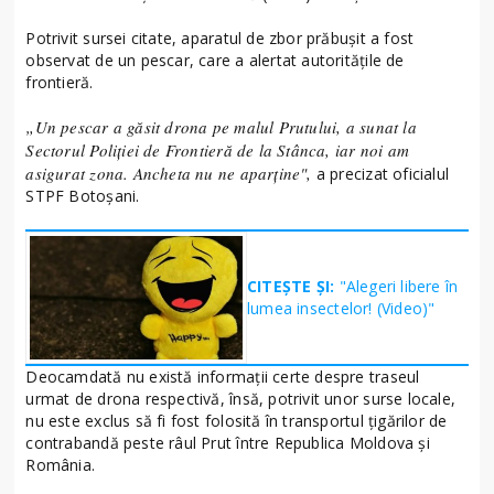
Potrivit sursei citate, aparatul de zbor prăbuşit a fost
observat de un pescar, care a alertat autorităţile de
frontieră.
„Un pescar a găsit drona pe malul Prutului, a sunat la
Sectorul Poliţiei de Frontieră de la Stânca, iar noi am
asigurat zona. Ancheta nu ne aparţine",
a precizat oficialul
STPF Botoşani.
CITEȘTE ȘI:
"Alegeri libere în
lumea insectelor! (Video)"
Deocamdată nu există informaţii certe despre traseul
urmat de drona respectivă, însă, potrivit unor surse locale,
nu este exclus să fi fost folosită în transportul ţigărilor de
contrabandă peste râul Prut între Republica Moldova şi
România.