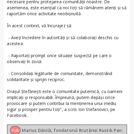
necesare pentru protejarea comunității noastre. De
asemenea, este esențial ca noi toți să rămânem atenți și să
raportăm orice activitate neobișnuită.
În acest context, vă încurajez să:
- Aveți încredere în autorități și să colaborați deschis cu
acestea.
- Raportați prompt orice situație suspectă pe care o
observați în zonă.
- Consolidați legăturile de comunitate, demonstrând
solidaritate și sprijin reciproc.
Orașul Ștefănești este o comunitate puternică, cu oameni
implicați și responsabili. Împreună, putem depăși orice
provocare și putem contribui la menținerea unui mediu
sigur și prosper pentru toți", a scris Ion Stefanovici, pe
Facebook.
Pub
Marius Dănilă, fondatorul Brutăriei Rustik Pan: