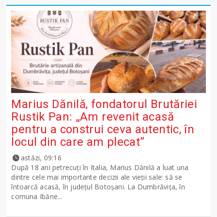
Marius Dănilă, fondatorul Brutăriei
Rustik Pan: „Am revenit acasă
pentru a construi ceva autentic, în
locul din care am plecat”
astăzi, 09:16
După 18 ani petrecuți în Italia, Marius Dănilă a luat una
dintre cele mai importante decizii ale vieții sale: să se
întoarcă acasă, în județul Botoșani. La Dumbrăvița, în
comuna Ibăne...