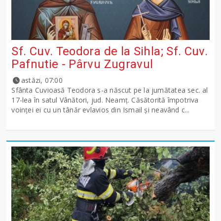
Sf. Cuv. Teodora de la Sihla; Sf. Cuv.
Pafnutie - Pârvu Zugravul
astăzi, 07:00
Sfânta Cuvioasă Teodora s-a născut pe la jumătatea sec. al
17-lea în satul Vânători, jud. Neamţ. Căsătorită împotriva
voinţei ei cu un tânăr evlavios din Ismail şi neavând c...