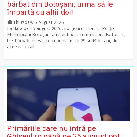
bărbat din Botoșani, urma să le
împartă cu alții doi!
Thursday, 6 August 2026
La data de 05 august 2026, polițiștii din cadrul Poliției
Municipiului Botoșani au identificat în municipiul Botoșani,
trei bărbați, cu vârste cuprinse între 29 și 44 de ani, din
aceeași locali...
Primăriile care nu intră pe
Ghişeul.ro până pe 25 august pot