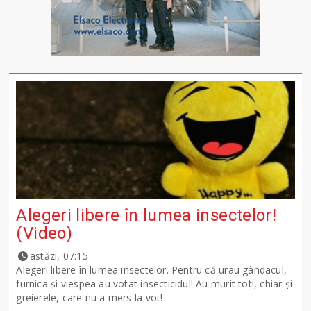
Alegeri libere în lumea insectelor!
(Video)
astăzi, 07:15
Alegeri libere în lumea insectelor. Pentru că urau gândacul,
furnica și viespea au votat insecticidul! Au murit toti, chiar și
greierele, care nu a mers la vot!