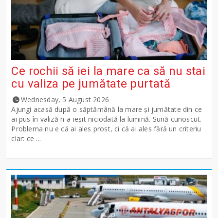
Ce rochii să iei la mare ca să nu stai
cu valiza pe jumătate purtată
Wednesday, 5 August 2026
Ajungi acasă după o săptămână la mare și jumătate din ce
ai pus în valiză n-a ieșit niciodată la lumină. Sună cunoscut.
Problema nu e că ai ales prost, ci că ai ales fără un criteriu
clar: ce ...