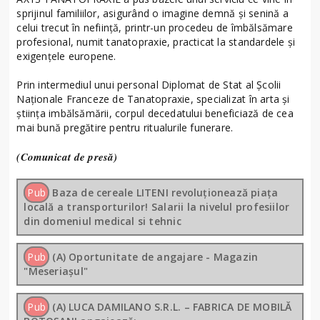
sprijinul familiilor, asigurând o imagine demnă și senină a
celui trecut în neființă, printr-un procedeu de îmbălsămare
profesional, numit tanatopraxie, practicat la standardele și
exigențele europene.
Prin intermediul unui personal Diplomat de Stat al Școlii
Naționale Franceze de Tanatopraxie, specializat în arta și
știința imbălsămării, corpul decedatului beneficiază de cea
mai bună pregătire pentru ritualurile funerare.
(Comunicat de presă)
Pub
Baza de cereale LITENI revoluționează piața
locală a transporturilor! Salarii la nivelul profesiilor
din domeniul medical si tehnic
Pub
(A) Oportunitate de angajare - Magazin
"Meseriașul"
Pub
(A) LUCA DAMILANO S.R.L. – FABRICA DE MOBILĂ