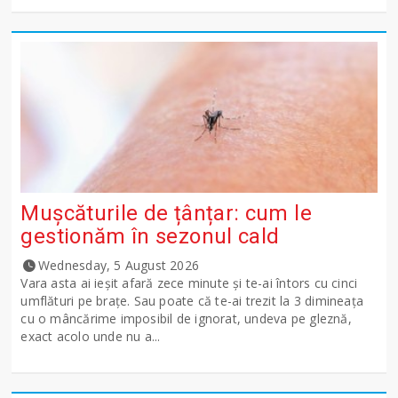
Mușcăturile de țânțar: cum le
gestionăm în sezonul cald
Wednesday, 5 August 2026
Vara asta ai ieșit afară zece minute și te-ai întors cu cinci
umflături pe brațe. Sau poate că te-ai trezit la 3 dimineața
cu o mâncărime imposibil de ignorat, undeva pe gleznă,
exact acolo unde nu a...