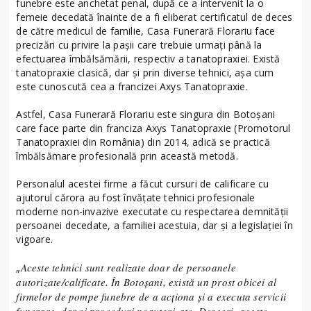
funebre este anchetat penal, după ce a intervenit la o
femeie decedată înainte de a fi eliberat certificatul de deces
de către medicul de familie, Casa Funerară Florariu face
precizări cu privire la pașii care trebuie urmați până la
efectuarea îmbălsămării, respectiv a tanatopraxiei. Există
tanatopraxie clasică, dar și prin diverse tehnici, așa cum
este cunoscută cea a francizei Axys Tanatopraxie.
Astfel, Casa Funerară Florariu este singura din Botoșani
care face parte din franciza Axys Tanatopraxie (Promotorul
Tanatopraxiei din România) din 2014, adică se practică
îmbălsămare profesională prin această metodă.
Personalul acestei firme a făcut cursuri de calificare cu
ajutorul cărora au fost învățate tehnici profesionale
moderne non-invazive executate cu respectarea demnității
persoanei decedate, a familiei acestuia, dar și a legislației în
vigoare.
Aceste tehnici sunt realizate doar de persoanele
„
autorizate/calificate. În Botoșani, există un prost obicei al
firmelor de pompe funebre de a acționa și a executa servicii
funerare, dar și proceduri neautorizate. Deseori, aceste