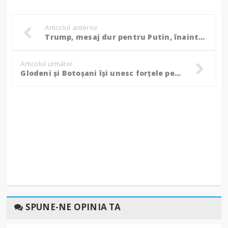
Articolul anterior
Trump, mesaj dur pentru Putin, înaintea summitului din Alaska: „Vor fi consecințe foarte grave!”
Articolul următor
Glodeni și Botoșani își unesc forțele pentru a face față dezastrelor – proiect transfrontalier de peste 1,6 milioane de euro!
SPUNE-NE OPINIA TA