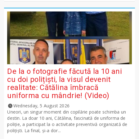
De la o fotografie făcută la 10 ani
cu doi polițiști, la visul devenit
realitate: Cătălina îmbracă
uniforma cu mândrie! (Video)
Wednesday, 5 August 2026
Uneori, un singur moment din copilărie poate schimba un
destin. La doar 10 ani, Cătălina, fascinată de uniforma de
poliție, a participat la o activitate preventivă organizată de
polițiști. La final, și-a dor...