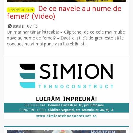
De ce navele au nume de
ZAMBETUL ZILEI
femei? (Video)
astăzi, 07:15
Un marinar tânăr întreabă: – Căpitane, de ce cele mai multe
nave au nume de femei? – Dacă ai şti cît de greu este să le
conduci, nu ai mai pune așa întrebări st...