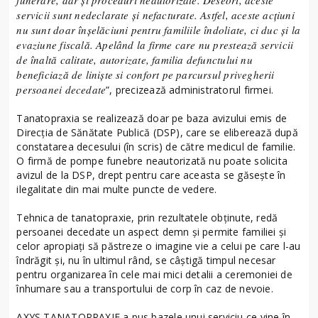
servicii sunt nedeclarate și nefacturate. Astfel, aceste acțiuni
nu sunt doar înșelăciuni pentru familiile îndoliate, ci duc și la
evaziune fiscală. Apelând la firme care nu prestează servicii
de înaltă calitate, autorizate, familia defunctului nu
beneficiază de liniște si confort pe parcursul privegherii
persoanei decedate
”, precizează administratorul firmei.
Tanatopraxia se realizează doar pe baza avizului emis de
Direcția de Sănătate Publică (DSP), care se eliberează după
constatarea decesului (în scris) de către medicul de familie.
O firmă de pompe funebre neautorizată nu poate solicita
avizul de la DSP, drept pentru care aceasta se găsește în
ilegalitate din mai multe puncte de vedere.
Tehnica de tanatopraxie, prin rezultatele obținute, redă
persoanei decedate un aspect demn și permite familiei și
celor apropiați să păstreze o imagine vie a celui pe care l-au
îndrăgit și, nu în ultimul rând, se câștigă timpul necesar
pentru organizarea în cele mai mici detalii a ceremoniei de
înhumare sau a transportului de corp în caz de nevoie.
AXYS TANATOPRAXIE a pus bazele unui serviciu ce vine în