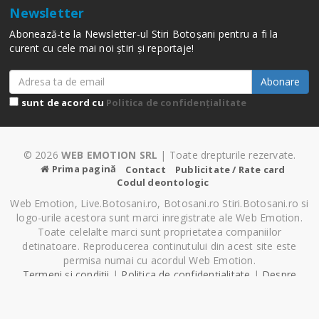
Newsletter
Abonează-te la Newsletter-ul Stiri Botoșani pentru a fi la
curent cu cele mai noi știri și reportaje!
Abonare
sunt de acord cu
Politica de confidențialitate
© 2026
WEB EMOTION SRL
| Toate drepturile rezervate.
Prima pagină
Contact
Publicitate / Rate card
Codul deontologic
Web Emotion, Live.Botosani.ro, Botosani.ro Stiri.Botosani.ro si
logo-urile acestora sunt marci inregistrate ale Web Emotion.
Toate celelalte marci sunt proprietatea companiilor
detinatoare. Reproducerea continutului din acest site este
permisa numai cu acordul Web Emotion.
Termeni și condiții
|
Politica de confidențialitate
|
Despre
Cookie-uri
|
Setări cookie-uri
Pagină generată în 0.76 secunde