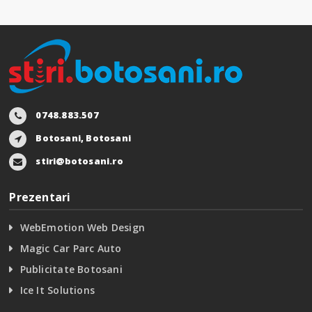
0748.883.507
Botosani, Botosani
stiri@botosani.ro
Prezentari
WebEmotion Web Design
Magic Car Parc Auto
Publicitate Botosani
Ice It Solutions