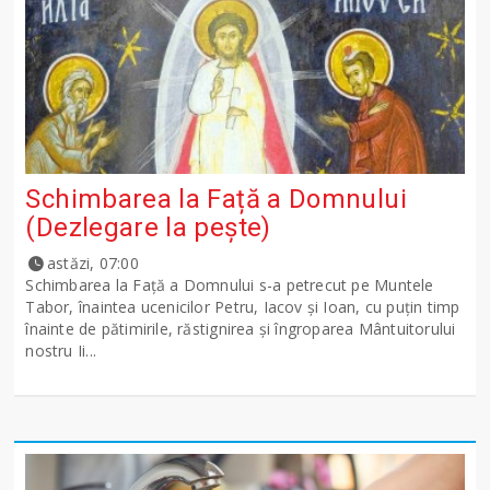
Schimbarea la Față a Domnului
(Dezlegare la peşte)
astăzi, 07:00
Schimbarea la Față a Domnului s-a petrecut pe Muntele
Tabor, înaintea ucenicilor Petru, Iacov și Ioan, cu puțin timp
înainte de pătimirile, răstignirea și îngroparea Mântuitorului
nostru Ii...