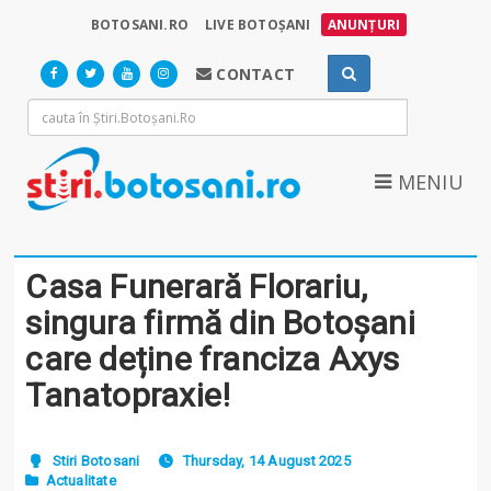
BOTOSANI.RO
LIVE BOTOȘANI
ANUNȚURI
CONTACT
MENIU
Casa Funerară Florariu,
singura firmă din Botoșani
care deține franciza Axys
Tanatopraxie!
Stiri Botosani
Thursday, 14 August 2025
Actualitate