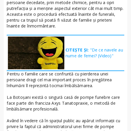
persoane decedate, prin metode chimice, pentru a opri
putrefacția și a menține aspectul exterior cât mai mult timp.
Aceasta este o procedură efectuată înainte de funeralii,
pentru ca trupul să poată fi văzut de familie și prieteni
înainte de înmormântare.
CITEȘTE ȘI:
"De ce navele au
nume de femei? (Video)"
Pentru o familie care se confruntă cu pierderea unei
persoane dragi cel mai important proces în pregătirea
înhumării îl reprezintă tocmai îmbălsămarea.
La Botoșani există o singură casă de pompe funebre care
face parte din franciza Axys Tanatopraxie, o metodă de
îmbălsămare profesională.
Având în vedere că în spațiul public au apărut informații cu
privire la faptul că administratorul unei firme de pompe