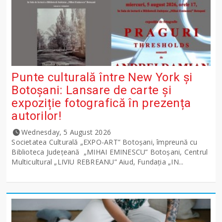
Punte culturală între New York și
Botoșani: Lansare de carte și
expoziție fotografică în prezența
autorilor!
Wednesday, 5 August 2026
Societatea Culturală „EXPO-ART” Botoșani, împreună cu
Biblioteca Județeană „MIHAI EMINESCU” Botoșani, Centrul
Multicultural „LIVIU REBREANU” Aiud, Fundația „IN...