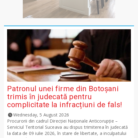
Patronul unei firme din Botoșani
trimis în judecată pentru
complicitate la infracțiuni de fals!
Wednesday, 5 August 2026
Procurorii din cadrul Direcției Naționale Anticorupție –
Serviciul Teritorial Suceava au dispus trimiterea în judecată
la data de 09 iulie 2026, în stare de libertate, a inculpatului