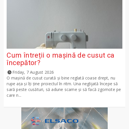
Cum întreții o mașină de cusut ca
începător?
Friday, 7 August 2026
O mașină de cusut curată și bine reglată coase drept, nu
rupe ața și îți ține proiectul în ritm. Una neglijată începe să
sară peste cusături, să adune scame și să facă zgomote pe
care n...