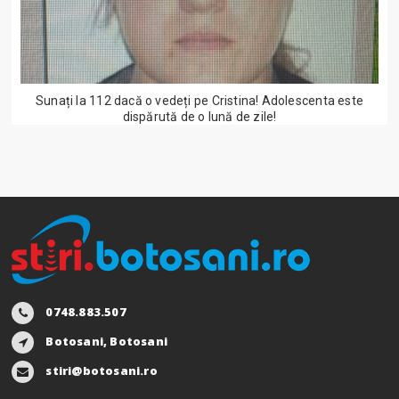
Sunați la 112 dacă o vedeți pe Cristina! Adolescenta este
dispărută de o lună de zile!
0748.883.507
Botosani, Botosani
stiri@botosani.ro