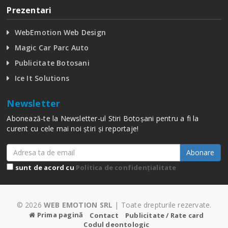
Prezentari
WebEmotion Web Design
Magic Car Parc Auto
Publicitate Botosani
Ice It Solutions
Newsletter
Abonează-te la Newsletter-ul Stiri Botoșani pentru a fi la
curent cu cele mai noi știri și reportaje!
Abonare
sunt de acord cu
Politica de confidențialitate
© 2026
WEB EMOTION SRL
| Toate drepturile rezervate.
Prima pagină
Contact
Publicitate / Rate card
Codul deontologic