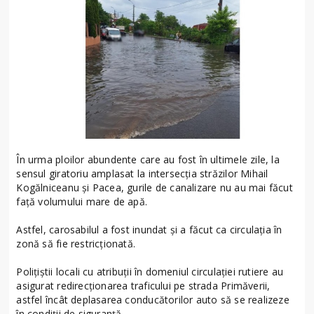
În urma ploilor abundente care au fost în ultimele zile, la
sensul giratoriu amplasat la intersecția străzilor Mihail
Kogălniceanu și Pacea, gurile de canalizare nu au mai făcut
față volumului mare de apă.
Astfel, carosabilul a fost inundat și a făcut ca circulația în
zonă să fie restricționată.
Polițiștii locali cu atribuții în domeniul circulației rutiere au
asigurat redirecționarea traficului pe strada Primăverii,
astfel încât deplasarea conducătorilor auto să se realizeze
în condiții de siguranță.