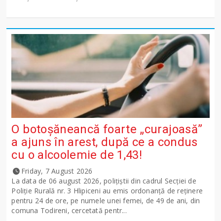
O botoșăneancă foarte „curajoasă”
a ajuns în arest, după ce a condus
cu o alcoolemie de 1,43!
Friday, 7 August 2026
La data de 06 august 2026, polițiștii din cadrul Secției de
Poliție Rurală nr. 3 Hlipiceni au emis ordonanță de reținere
pentru 24 de ore, pe numele unei femei, de 49 de ani, din
comuna Todireni, cercetată pentr...