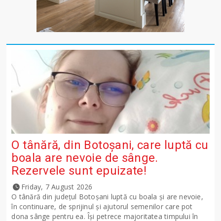
O tânără, din Botoșani, care luptă cu
boala are nevoie de sânge.
Rezervele sunt epuizate!
Friday, 7 August 2026
O tânără din județul Botoșani luptă cu boala și are nevoie,
în continuare, de sprijinul și ajutorul semenilor care pot
dona sânge pentru ea. Își petrece majoritatea timpului în