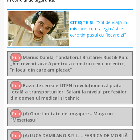
CITEȘTE ȘI:
"Stil de viață în
mișcare: cum alegi căștile
care țin pasul cu fiecare zi"
Pub
Marius Dănilă, fondatorul Brutăriei Rustik Pan:
„Am revenit acasă pentru a construi ceva autentic,
în locul din care am plecat”
Pub
Baza de cereale LITENI revoluționează piața
locală a transporturilor! Salarii la nivelul profesiilor
din domeniul medical si tehnic
Pub
(A) Oportunitate de angajare - Magazin
"Meseriașul"
Pub
(A) LUCA DAMILANO S.R.L. – FABRICA DE MOBILĂ