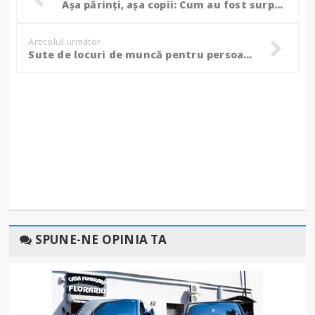
Așa părinți, așa copii: Cum au fost surprinși într-un parc de joacă din Botoșani! (Foto)
Articolul următor
Sute de locuri de muncă pentru persoanele cu studii medii. Ce oferte au angajatorii din Botoșani în această perioadă!
SPUNE-NE OPINIA TA