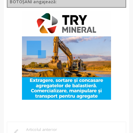
BOTOȘANI angajează:
Articolul anterior