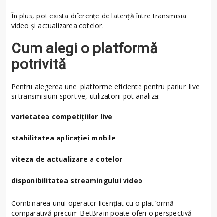
În plus, pot exista diferențe de latență între transmisia
video și actualizarea cotelor.
Cum alegi o platformă
potrivită
Pentru alegerea unei platforme eficiente pentru pariuri live
si transmisiuni sportive, utilizatorii pot analiza:
varietatea competițiilor live
stabilitatea aplicației mobile
viteza de actualizare a cotelor
disponibilitatea streamingului video
Combinarea unui operator licențiat cu o platformă
comparativă precum BetBrain poate oferi o perspectivă