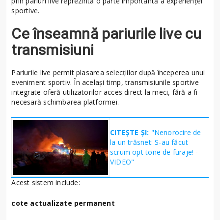
prin pariuri live reprezintă o parte importantă a experienței
sportive.
Ce înseamnă pariurile live cu
transmisiuni
Pariurile live permit plasarea selecțiilor după începerea unui
eveniment sportiv. În același timp, transmisiunile sportive
integrate oferă utilizatorilor acces direct la meci, fără a fi
necesară schimbarea platformei.
CITEȘTE ȘI:
"Nenorocire de
la un trăsnet: S-au făcut
scrum opt tone de furaje! -
VIDEO"
Acest sistem include:
cote actualizate permanent