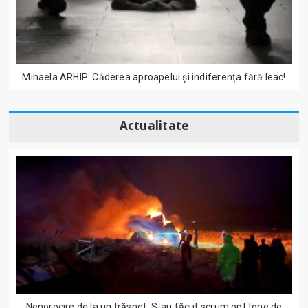
Mihaela ARHIP: Căderea aproapelui și indiferența fără leac!
Actualitate
Nenorocire de la un trăsnet: S-au făcut scrum opt tone de