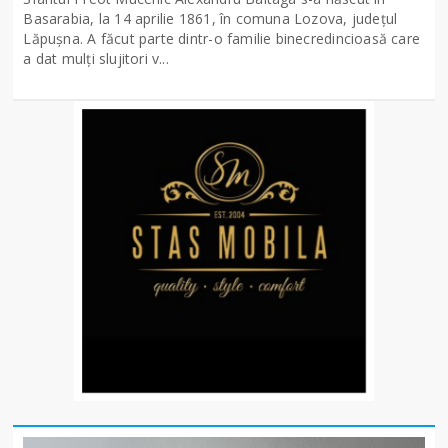
Basarabia, la 14 aprilie 1861, în comuna Lozova, județul
Lăpușna. A făcut parte dintr-o familie binecredincioasă care
a dat mulți slujitori v...