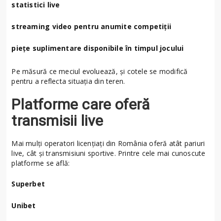
statistici live
streaming video pentru anumite competiții
piețe suplimentare disponibile în timpul jocului
Pe măsură ce meciul evoluează, și cotele se modifică
pentru a reflecta situația din teren.
Platforme care oferă
transmisii live
Mai mulți operatori licențiați din România oferă atât pariuri
live, cât și transmisiuni sportive. Printre cele mai cunoscute
platforme se află:
Superbet
Unibet