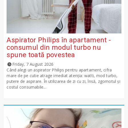
Aspirator Philips în apartament -
consumul din modul turbo nu
spune toată povestea
Friday, 7 August 2026
Când alegi un aspirator Philips pentru apartament, cifra
mare de pe cutie atrage imediat atenția: watti, mod turbo,
putere de aspirare. În utilizarea de zi cu zi, însă, zgomotul și
costul consumabile...