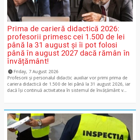
Prima de carieră didactică 2026:
profesorii primesc cei 1.500 de lei
până la 31 august și îi pot folosi
până în august 2027 dacă rămân în
învățământ!
Friday, 7 August 2026
Profesorii și personalul didactic auxiliar vor primi prima de
cariera didactică de 1.500 de lei până la 31 august 2026, iar
dacă își continuă activitatea în sistemul de învățământ v...