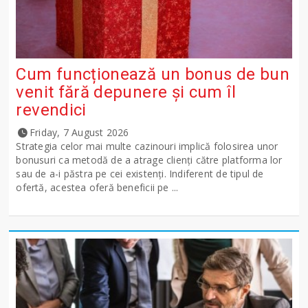
Cum funcționează un bonus de bun
venit fără depunere și cum îl
revendici
Friday, 7 August 2026
Strategia celor mai multe cazinouri implică folosirea unor
bonusuri ca metodă de a atrage clienți către platforma lor
sau de a-i păstra pe cei existenți. Indiferent de tipul de
ofertă, acestea oferă beneficii pe ...