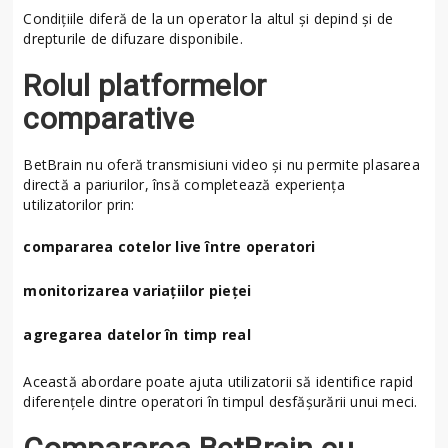
Condițiile diferă de la un operator la altul și depind și de
drepturile de difuzare disponibile.
Rolul platformelor
comparative
BetBrain nu oferă transmisiuni video și nu permite plasarea
directă a pariurilor, însă completează experiența
utilizatorilor prin:
compararea cotelor live între operatori
monitorizarea variațiilor pieței
agregarea datelor în timp real
Această abordare poate ajuta utilizatorii să identifice rapid
diferențele dintre operatori în timpul desfășurării unui meci.