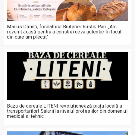
Marius Dănilă, fondatorul Brutăriei Rustik Pan: „Am
revenit acasă pentru a construi ceva autentic, în locul
din care am plecat”
Baza de cereale LITENI revoluționează piața locală a
transporturilor! Salarii la nivelul profesiilor din domeniul
medical si tehnic