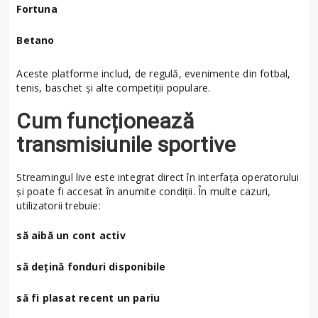
Fortuna
Betano
Aceste platforme includ, de regulă, evenimente din fotbal,
tenis, baschet și alte competiții populare.
Cum funcționează
transmisiunile sportive
Streamingul live este integrat direct în interfața operatorului
și poate fi accesat în anumite condiții. În multe cazuri,
utilizatorii trebuie:
să aibă un cont activ
să dețină fonduri disponibile
să fi plasat recent un pariu