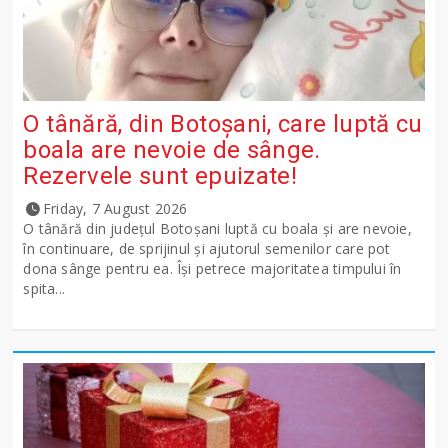
O tânără, din Botoșani, care luptă cu
boala are nevoie de sânge.
Rezervele sunt epuizate!
Friday, 7 August 2026
O tânără din județul Botoșani luptă cu boala și are nevoie,
în continuare, de sprijinul și ajutorul semenilor care pot
dona sânge pentru ea. Își petrece majoritatea timpului în
spita...