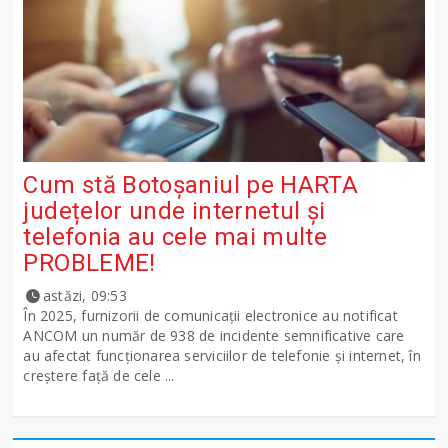
Cum stă Botoșaniul pe HARTA
județelor unde internetul și
telefonia au cele mai multe
PROBLEME!
astăzi, 09:53
În 2025, furnizorii de comunicații electronice au notificat
ANCOM un număr de 938 de incidente semnificative care
au afectat funcționarea serviciilor de telefonie și internet, în
creștere față de cele ...