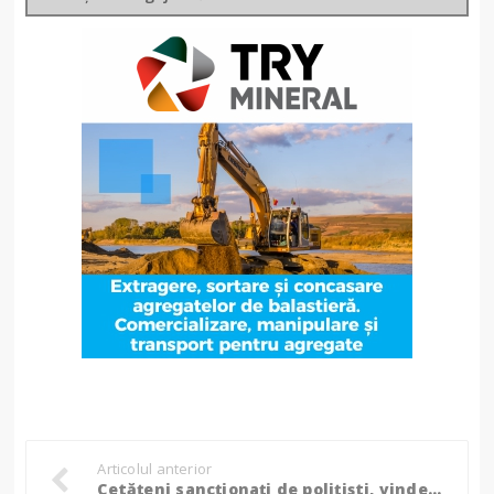
Articolul anterior
Cetățeni sancționați de polițiști, vindeau haine într-o parcare din Botoșani!