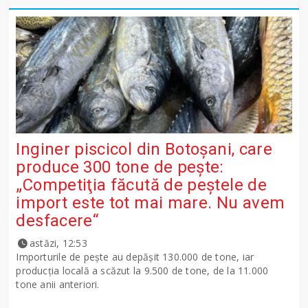
Inginer piscicol din Botoşani, care
produce 300 tone de peşte:
„Competiţia făcută de peştele de
import este tot mai mare. Nu avem
desfacere“
astăzi, 12:53
Importurile de peşte au depăşit 130.000 de tone, iar
producţia locală a scăzut la 9.500 de tone, de la 11.000
tone anii anteriori.