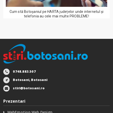
Cum stă Botoșaniul pe HARTA județelor unde internetul și
telefonia au cele mai multe PROBLEME!
0748.883.507
Botosani, Botosani
stiri@botosani.ro
Prezentari
WebEmotion Web Design