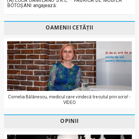
(A) LUCA DAMILANO S.R.L. – FABRICA DE MOBILĂ
BOTOȘANI angajează:
OAMENII CETĂȚII
Cornelia Bălănescu, medicul care vindecă trecutul prin scris! -
VIDEO
OPINII