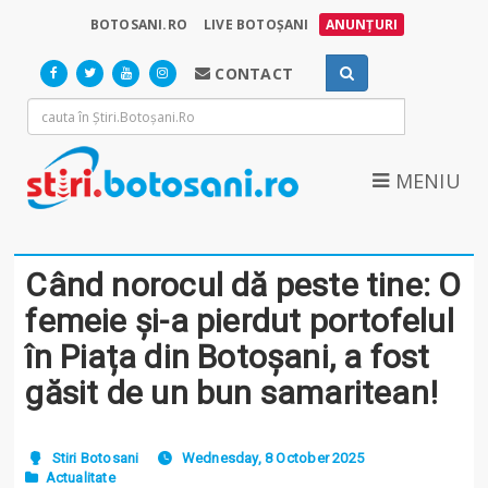
BOTOSANI.RO
LIVE BOTOȘANI
ANUNȚURI
CONTACT
MENIU
Când norocul dă peste tine: O
femeie și-a pierdut portofelul
în Piața din Botoșani, a fost
găsit de un bun samaritean!
Stiri Botosani
Wednesday, 8 October 2025
Actualitate