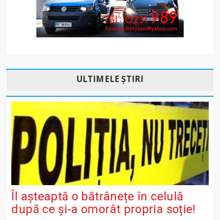
ULTIMELE ȘTIRI
Îl așteaptă o bătrânețe în celulă
după ce și-a omorât propria soție!