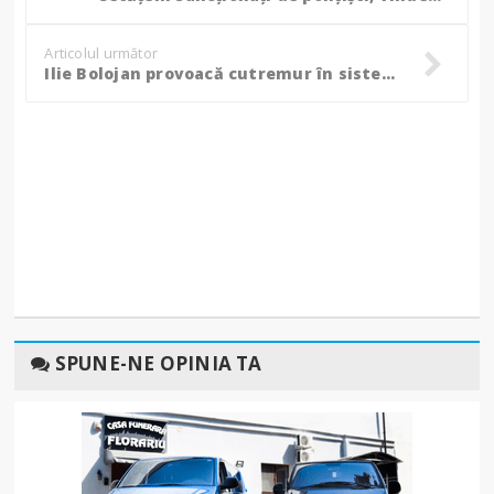
Articolul următor
Ilie Bolojan provoacă cutremur în sistem: A cerut înghețarea pensiilor și salariilor!
SPUNE-NE OPINIA TA