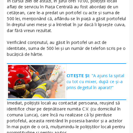
În cursul zilei de astăzi, în jurul orei 10:00, polițiștii locali
aflați de serviciu în Piața Centrală au fost abordați de un
cetățean, care le-a predat un portofel cu acte și suma de
500 lei, menționând că, aflându-se în piață a găsit portofelul
în dreptul unei mese și a întrebat în jur dacă îi lipsește cuiva,
dar fără vreun rezultat.
Verificând conținutul, au găsit în portofel un act de
identitate, suma de 500 lei și un număr de telefon scris pe o
bucățică de hârtie.
CITEȘTE ȘI:
"A ajuns la spital
cu tot cu mixer, după ce și-a
prins degetul în aparat!"
Imediat, polițiștii locali au contactat persoana, reușind să
identifice chiar pe deținătoare numita C.V. (cu domiciliul în
comuna Lunca), care încă nu realizase că își pierduse
portofelul, aceasta reintrând în posesia banilor și a actelor
în mai puțin de o oră, mulțumindu-le polițiștilor locali pentru
promptitudine și pentru ajutor.