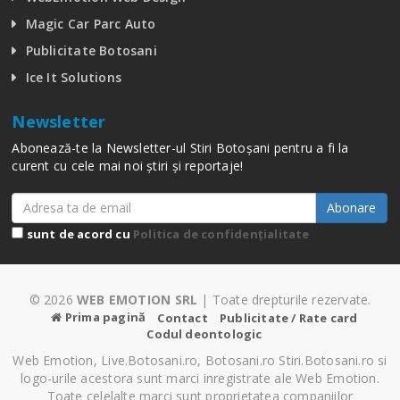
Magic Car Parc Auto
Publicitate Botosani
Ice It Solutions
Newsletter
Abonează-te la Newsletter-ul Stiri Botoșani pentru a fi la
curent cu cele mai noi știri și reportaje!
Abonare
sunt de acord cu
Politica de confidențialitate
© 2026
WEB EMOTION SRL
| Toate drepturile rezervate.
Prima pagină
Contact
Publicitate / Rate card
Codul deontologic
Web Emotion, Live.Botosani.ro, Botosani.ro Stiri.Botosani.ro si
logo-urile acestora sunt marci inregistrate ale Web Emotion.
Toate celelalte marci sunt proprietatea companiilor