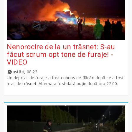
Nenorocire de la un trăsnet: S-au
făcut scrum opt tone de furaje! -
VIDEO
astăzi, 08:23
Un depozit de furaje a fost cuprins de flăcări după ce a fost
lovit de trăsnet. Alarma a fost dată puțin după ora 22:00.