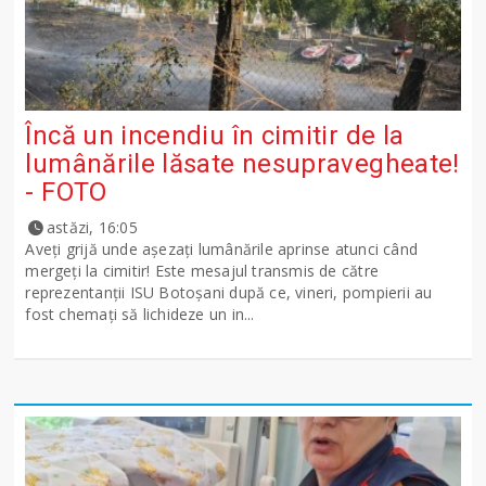
Încă un incendiu în cimitir de la
lumânările lăsate nesupravegheate!
- FOTO
astăzi, 16:05
Aveți grijă unde așezați lumânările aprinse atunci când
mergeți la cimitir! Este mesajul transmis de către
reprezentanții ISU Botoșani după ce, vineri, pompierii au
fost chemați să lichideze un in...