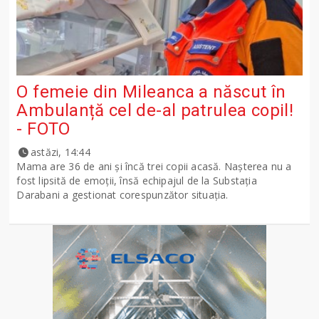
O femeie din Mileanca a născut în
Ambulanță cel de-al patrulea copil!
- FOTO
astăzi, 14:44
Mama are 36 de ani și încă trei copii acasă. Nașterea nu a
fost lipsită de emoții, însă echipajul de la Substația
Darabani a gestionat corespunzător situația.