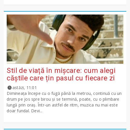
Stil de viață în mișcare: cum alegi
căștile care țin pasul cu fiecare zi
astăzi, 11:01
Dimineața începe cu o fugă până la metrou, continuă cu un
drum pe jos spre birou și se termină, poate, cu o plimbare
lungă prin oraș. Într-un astfel de ritm, muzica nu mai este
doar fundal. Devi...