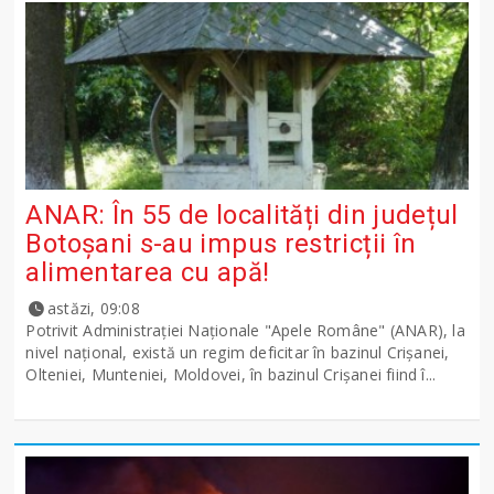
ANAR: În 55 de localități din județul
Botoșani s-au impus restricții în
alimentarea cu apă!
astăzi, 09:08
Potrivit Administraţiei Naţionale "Apele Române" (ANAR), la
nivel naţional, există un regim deficitar în bazinul Crişanei,
Olteniei, Munteniei, Moldovei, în bazinul Crişanei fiind î...