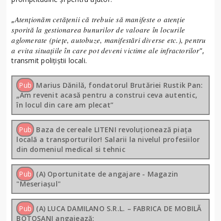
Atenționăm cetățenii că trebuie să manifeste o atenție
„
sporită la gestionarea bunurilor de valoare în locurile
aglomerate (piețe, autobuze, manifestări diverse etc.), pentru
a evita situațiile în care pot deveni victime ale infractorilor
”,
transmit polițiștii locali.
Pub
Marius Dănilă, fondatorul Brutăriei Rustik Pan:
„Am revenit acasă pentru a construi ceva autentic,
în locul din care am plecat”
Pub
Baza de cereale LITENI revoluționează piața
locală a transporturilor! Salarii la nivelul profesiilor
din domeniul medical si tehnic
Pub
(A) Oportunitate de angajare - Magazin
"Meseriașul"
Pub
(A) LUCA DAMILANO S.R.L. – FABRICA DE MOBILĂ
BOTOȘANI angajează: