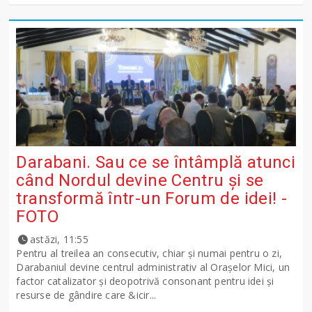
Darabani. Sau ce se întâmplă atunci
când Nordul devine Centru și se
transformă într-un Forum de idei! -
FOTO
astăzi, 11:55
Pentru al treilea an consecutiv, chiar și numai pentru o zi,
Darabaniul devine centrul administrativ al Orașelor Mici, un
factor catalizator și deopotrivă consonant pentru idei și
resurse de gândire care &icir...