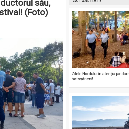
nductorul său,
ACTUALITATE
stival! (Foto)
Zilele Nordului în atenția jandar
botoșăneni!