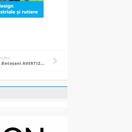
următor
D.S.V.S.A Botoșani AVERTIZEAZĂ toți deținătorii și crescătorii de animale: Ce trebuie să facă toți stăpânii de animale!