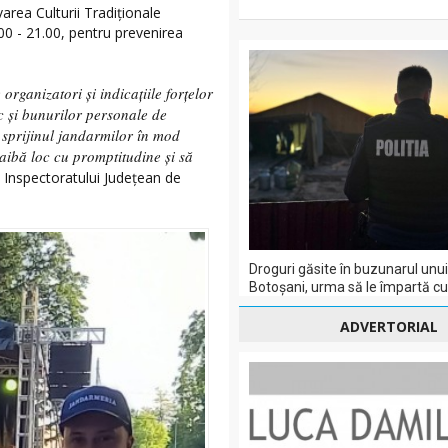
rea Culturii Tradiționale
00 - 21.00, pentru prevenirea
rganizatori și indicațiile forțelor
c și bunurilor personale de
e sprijinul jandarmilor în mod
 aibă loc cu promptitudine și să
i Inspectoratului Județean de
Droguri găsite în buzunarul unui
Botoșani, urma să le împartă cu a
ADVERTORIAL