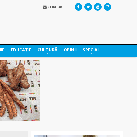
CONTACT
IE
EDUCAȚIE
CULTURĂ
OPINII
SPECIAL