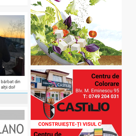
 bărbat din
lții doi!