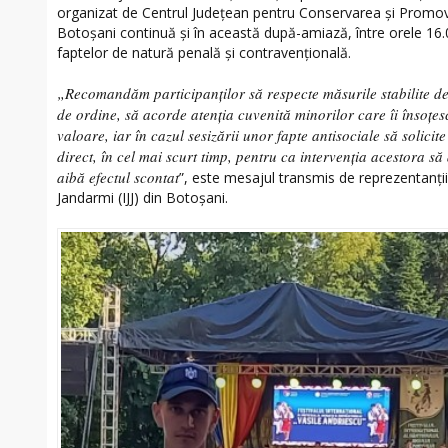
organizat de Centrul Județean pentru Conservarea și Promova
Botoșani continuă și în această după-amiază, între orele 16.
faptelor de natură penală și contravențională.
„Recomandăm participanților să respecte măsurile stabilite de o
de ordine, să acorde atenția cuvenită minorilor care îi însoțes
valoare, iar în cazul sesizării unor fapte antisociale să solicit
direct, în cel mai scurt timp, pentru ca intervenția acestora să
aibă efectul scontat
”, este mesajul transmis de reprezentanți
Jandarmi (IJJ) din Botoșani.