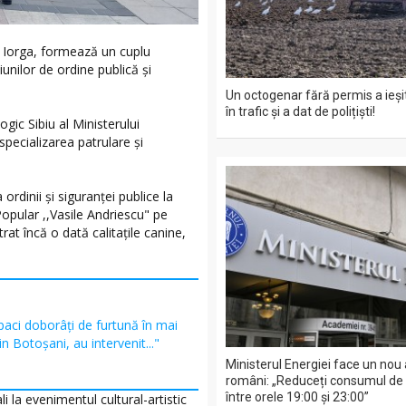
l Iorga, formează un cuplu
iunilor de ordine publică și
Un octogenar fără permis a ieșit
în trafic și a dat de polițiști!
logic Sibiu al Ministerului
specializarea patrulare și
ordinii și siguranței publice la
 Popular ,,Vasile Andriescu" pe
rat încă o dată calitațile canine,
aci doborâți de furtună în mai
in Botoșani, au intervenit..."
Ministerul Energiei face un nou 
români: „Reduceți consumul de e
între orele 19:00 și 23:00”
i la evenimentul cultural-artistic