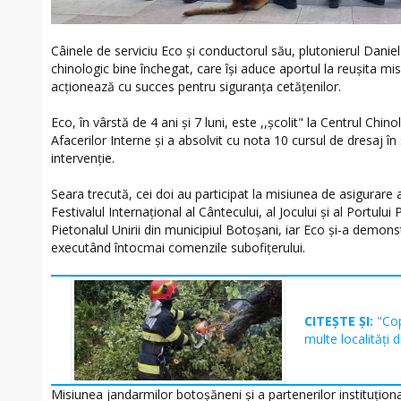
Câinele de serviciu Eco și conductorul său, plutonierul Danie
chinologic bine închegat, care își aduce aportul la reușita mis
acționează cu succes pentru siguranța cetățenilor.
Eco, în vârstă de 4 ani și 7 luni, este ,,școlit" la Centrul Chino
Afacerilor Interne și a absolvit cu nota 10 cursul de dresaj în 
intervenție.
Seara trecută, cei doi au participat la misiunea de asigurare a 
Festivalul Internațional al Cântecului, al Jocului și al Portului
Pietonalul Unirii din municipiul Botoșani, iar Eco și-a demonst
executând întocmai comenzile subofițerului.
CITEȘTE ȘI:
"Cop
multe localități d
Misiunea jandarmilor botoșăneni și a partenerilor instituțional