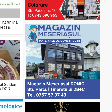
 – FABRICA
jează:
ul Golden
la DCD