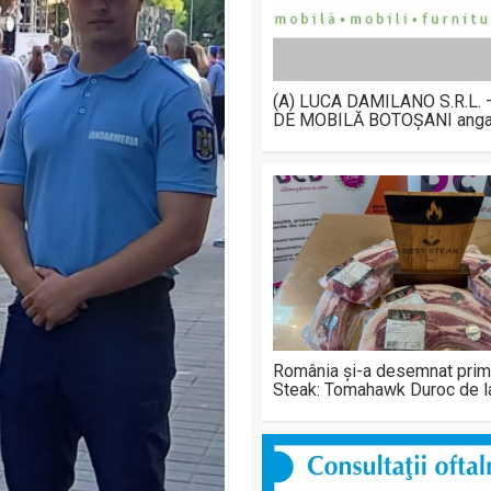
(A) LUCA DAMILANO S.R.L.
DE MOBILĂ BOTOȘANI anga
România și-a desemnat prim
Steak: Tomahawk Duroc de 