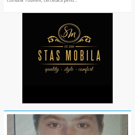
comuna Todireni, cercetată pentr...