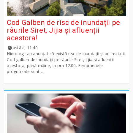
Cod Galben de risc de inundații pe
râurile Siret, Jijia și afluenții
acestora!
astăzi, 11:40
Hidrologii au anunțat că există risc de inundații și au instituit
Cod galben de inundații pe râurile Siret, Jijia și afluenții
acestora, până mâine, la ora 12:00. Fenomenele
prognozate sunt ...