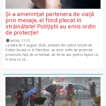
Și-a amenințat partenera de viață
prin mesaje, el fiind plecat în
străinătate! Polițiștii au emis ordin
de protecție!
astăzi, 11:25
La data de 6 august 2026, polițiștii din cadrul Secției de
Poliție Rurală nr. 8 Flămânzi au emis ordin de protecție
provizoriu față de un bărbat, de 46 de ani, pentru faptul că,
în timp ce se...