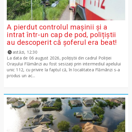
A pierdut controlul mașinii și a
intrat într-un cap de pod, polițiștii
au descoperit că șoferul era beat!
astăzi, 12:30
La data de 06 august 2026, polițiștii din cadrul Poliției
Orașului Flămânzi au fost sesizați prin intermediul apelului
unic 112, cu privire la faptul că, în localitatea Flămânzi s-a
produs un ac...