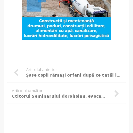
Articolul anterior
Șase copii rămași orfani după ce tatăl lor a fost omorât de un tânăr de 24 de ani: ”Nu pot să îmi explic gestul, motivul, furia!"
Articolul următor
Ctitorul Seminarului dorohoian, evocat ȋn rugǎciuni! - FOTO