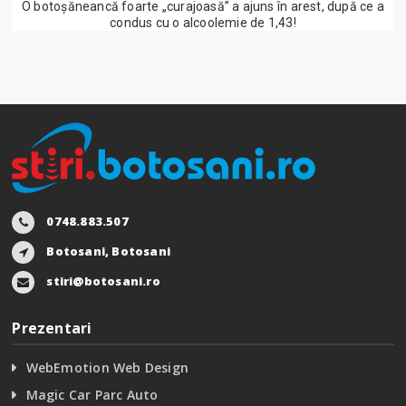
O botoșăneancă foarte „curajoasă” a ajuns în arest, după ce a
condus cu o alcoolemie de 1,43!
0748.883.507
Botosani, Botosani
stiri@botosani.ro
Prezentari
WebEmotion Web Design
Magic Car Parc Auto