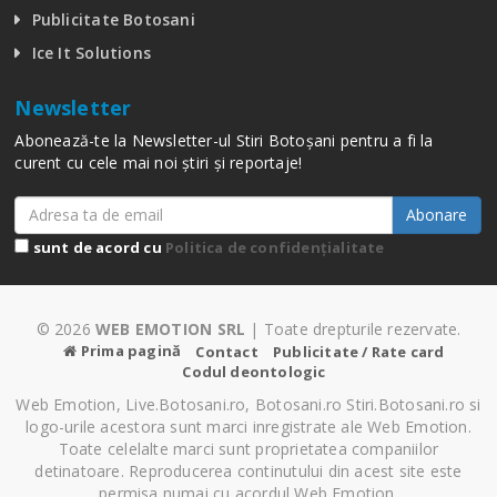
Publicitate Botosani
Ice It Solutions
Newsletter
Abonează-te la Newsletter-ul Stiri Botoșani pentru a fi la
curent cu cele mai noi știri și reportaje!
Abonare
sunt de acord cu
Politica de confidențialitate
© 2026
WEB EMOTION SRL
| Toate drepturile rezervate.
Prima pagină
Contact
Publicitate / Rate card
Codul deontologic
Web Emotion, Live.Botosani.ro, Botosani.ro Stiri.Botosani.ro si
logo-urile acestora sunt marci inregistrate ale Web Emotion.
Toate celelalte marci sunt proprietatea companiilor
detinatoare. Reproducerea continutului din acest site este
permisa numai cu acordul Web Emotion.