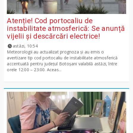
Atenție! Cod portocaliu de
instabilitate atmosferică: Se anunță
vijelii și descărcări electrice!
astăzi, 10:54
Meteorologii au actualizat prognoza și au emis o
avertizare tip cod portocaliu de instabilitate atmosferică
accentuată pentru județul Botoșani valabilă astăzi, între
orele 12:00 – 23:00. Aceas...