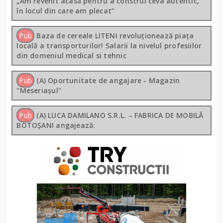
„Am revenit acasă pentru a construi ceva autentic,
în locul din care am plecat”
Pub
Baza de cereale LITENI revoluționează piața
locală a transporturilor! Salarii la nivelul profesiilor
din domeniul medical si tehnic
Pub
(A) Oportunitate de angajare - Magazin
"Meseriașul"
Pub
(A) LUCA DAMILANO S.R.L. – FABRICA DE MOBILĂ
BOTOȘANI angajează: