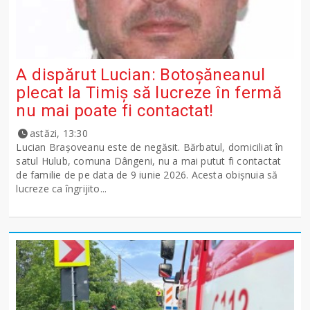
A dispărut Lucian: Botoșăneanul
plecat la Timiș să lucreze în fermă
nu mai poate fi contactat!
astăzi, 13:30
Lucian Brașoveanu este de negăsit. Bărbatul, domiciliat în
satul Hulub, comuna Dângeni, nu a mai putut fi contactat
de familie de pe data de 9 iunie 2026. Acesta obișnuia să
lucreze ca îngrijito...