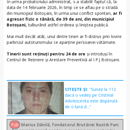
În urma probatoriului administrat, s-a stabilit faptul că, la
data de 14 februarie 2026, în timp ce se aflau pe o stradă
din municipiul Botoșani, în urma unui conflict spontan,
ar fi
agresat fizic o tânără, de 39 de ani, din municipiul
Botoșani,
tulburând astfel ordinea și liniștea publică.
Mai mult decât atât, unul dintre tineri ar fi distrus prin lovire
parbrizul autoturismului ce aparține persoanei vătămate.
Tinerii sunt reținuți pentru 24 de ore
și introduși în
Centrul de Reținere și Arestare Preventivă al I.P.J Botoșani.
CITEȘTE ȘI:
"Sunați la 112
dacă o vedeți pe Cristina!
Adolescenta este dispărută
de o lună d..."
Pub
Marius Dănilă, fondatorul Brutăriei Rustik Pan: