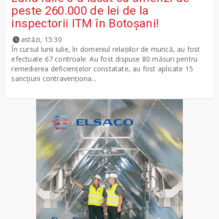
peste 260.000 de lei de la
inspectorii ITM în Botoșani!
astăzi, 15:30
În cursul lunii iulie, în domeniul relațiilor de muncă, au fost
efectuate 67 controale. Au fost dispuse 80 măsuri pentru
remedierea deficiențelor constatate, au fost aplicate 15
sancţiuni contravenționa...