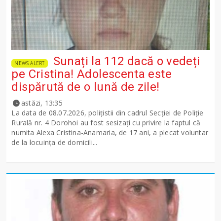
Sunați la 112 dacă o vedeți
NEWS ALERT
pe Cristina! Adolescenta este
dispărută de o lună de zile!
astăzi, 13:35
La data de 08.07.2026, polițistii din cadrul Secției de Poliție
Rurală nr. 4 Dorohoi au fost sesizați cu privire la faptul că
numita Alexa Cristina-Anamaria, de 17 ani, a plecat voluntar
de la locuința de domicili...