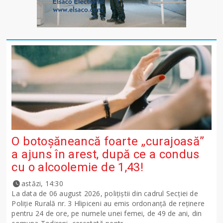
O botoșăneancă foarte „curajoasă”
a ajuns în arest, după ce a condus
cu o alcoolemie de 1,43!
astăzi, 14:30
La data de 06 august 2026, polițiștii din cadrul Secției de
Poliție Rurală nr. 3 Hlipiceni au emis ordonanță de reținere
pentru 24 de ore, pe numele unei femei, de 49 de ani, din