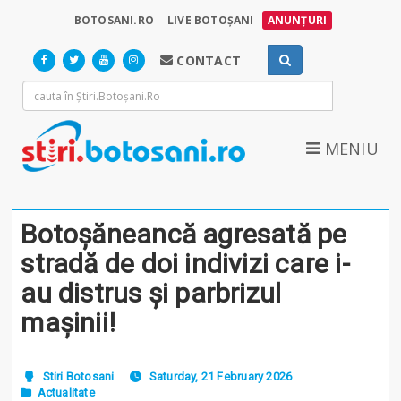
BOTOSANI.RO
LIVE BOTOȘANI
ANUNȚURI
CONTACT
MENIU
Botoșăneancă agresată pe
stradă de doi indivizi care i-
au distrus și parbrizul
mașinii!
Stiri Botosani
Saturday, 21 February 2026
Actualitate