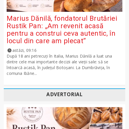
Marius Dănilă, fondatorul Brutăriei
Rustik Pan: „Am revenit acasă
pentru a construi ceva autentic, în
locul din care am plecat”
astăzi, 09:16
După 18 ani petrecuți în Italia, Marius Dănilă a luat una
dintre cele mai importante decizii ale vieții sale: să se
întoarcă acasă, în județul Botoșani. La Dumbrăvița, în
comuna Ibăne...
ADVERTORIAL