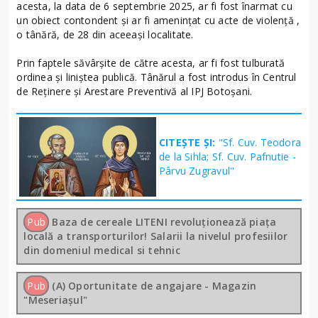
acesta, la data de 6 septembrie 2025, ar fi fost înarmat cu
un obiect contondent și ar fi amenințat cu acte de violență ,
o tânără, de 28 din aceeași localitate.
Prin faptele săvârșite de către acesta, ar fi fost tulburată
ordinea și liniștea publică. Tânărul a fost introdus în Centrul
de Reținere și Arestare Preventivă al IPJ Botoșani.
CITEȘTE ȘI:
"Sf. Cuv. Teodora
de la Sihla; Sf. Cuv. Pafnutie -
Pârvu Zugravul"
Pub
Baza de cereale LITENI revoluționează piața
locală a transporturilor! Salarii la nivelul profesiilor
din domeniul medical si tehnic
Pub
(A) Oportunitate de angajare - Magazin
"Meseriașul"