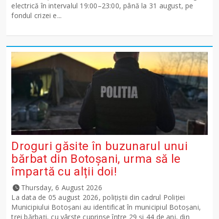
electrică în intervalul 19:00–23:00, până la 31 august, pe
fondul crizei e...
Droguri găsite în buzunarul unui
bărbat din Botoșani, urma să le
împartă cu alții doi!
Thursday, 6 August 2026
La data de 05 august 2026, polițiștii din cadrul Poliției
Municipiului Botoșani au identificat în municipiul Botoșani,
trei bărbați, cu vârste cuprinse între 29 și 44 de ani, din