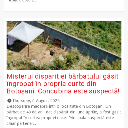
Misterul dispariției bărbatului găsit
îngropat în propria curte din
Botoșani. Concubina este suspectă!
Thursday, 6 August 2026
Descoperire macabră într-o localitate din Botoșani. Un
bărbat de 48 de ani, dat dispărut din luna aprilie, a fost găsit
îngropat în curtea propriei case. Principala suspectă este
chiar partener...