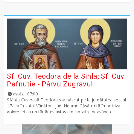
Sf. Cuv. Teodora de la Sihla; Sf. Cuv.
Pafnutie - Pârvu Zugravul
astăzi, 07:00
Sfânta Cuvioasă Teodora s-a născut pe la jumătatea sec. al
17-lea în satul Vânători, jud. Neamţ. Căsătorită împotriva
voinţei ei cu un tânăr evlavios din Ismail şi neavând c...