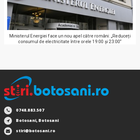
Ministerul Energiei face un nou apel către români: „Reduceți
consumul de electricitate între orele 19:00 și 23:00”
0748.883.507
Botosani, Botosani
stiri@botosani.ro