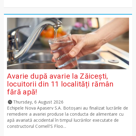
Avarie după avarie la Zăicești,
locuitorii din 11 localități rămân
fără apă!
Thursday, 6 August 2026
Echipele Nova Apaserv S.A. Botoșani au finalizat lucrările de
remediere a avariei produse la conducta de alimentare cu
apă avariată accidental în timpul lucrărilor executate de
constructorul Cornell'S Floo...