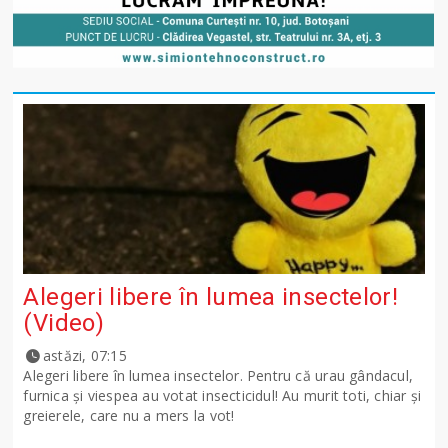
Alegeri libere în lumea insectelor!
(Video)
astăzi, 07:15
Alegeri libere în lumea insectelor. Pentru că urau gândacul,
furnica și viespea au votat insecticidul! Au murit toti, chiar și
greierele, care nu a mers la vot!