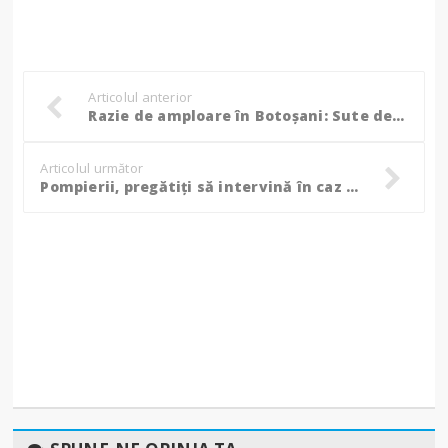
Articolul anterior
Razie de amploare în Botoșani: Sute de mașini și persoane verificate, amenzi de peste 150.000 de lei!
Articolul următor
Pompierii, pregătiți să intervină în caz de urgență, la manifestările religioase și artistice de la Vorona!