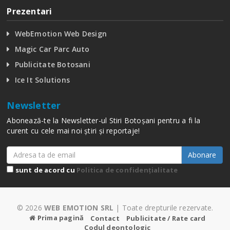
Prezentari
WebEmotion Web Design
Magic Car Parc Auto
Publicitate Botosani
Ice It Solutions
Newsletter
Abonează-te la Newsletter-ul Stiri Botoșani pentru a fi la
curent cu cele mai noi știri și reportaje!
Abonare
sunt de acord cu
Politica de confidențialitate
© 2026
WEB EMOTION SRL
| Toate drepturile rezervate.
Prima pagină
Contact
Publicitate / Rate card
Codul deontologic