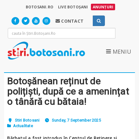
BOTOSANI.RO
LIVE BOTOȘANI
ANUNȚURI
CONTACT
MENIU
Botoșănean reținut de
polițiști, după ce a amenințat
o tânără cu bătaia!
Stiri Botosani
Sunday, 7 September 2025
Actualitate
Bărbatul a fost introdus în Centrul de Reținere și