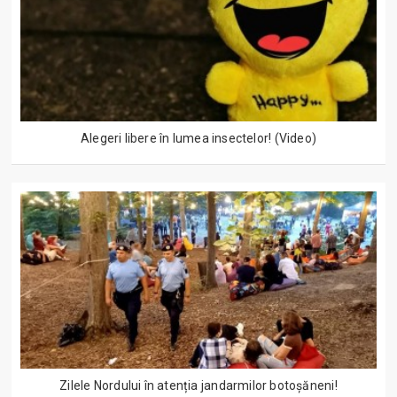
Alegeri libere în lumea insectelor! (Video)
Zilele Nordului în atenția jandarmilor botoșăneni!