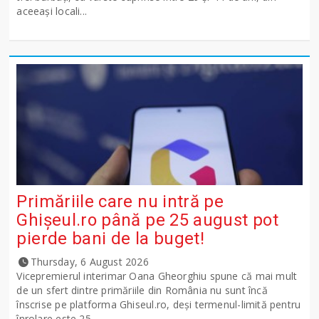
aceeași locali...
Primăriile care nu intră pe
Ghişeul.ro până pe 25 august pot
pierde bani de la buget!
Thursday, 6 August 2026
Vicepremierul interimar Oana Gheorghiu spune că mai mult
de un sfert dintre primăriile din România nu sunt încă
înscrise pe platforma Ghiseul.ro, deși termenul-limită pentru
înrolare este 25 ...