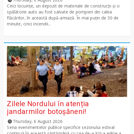
Cinci locuințe, un depozit de materiale de construcții și o
spălătorie auto au fost salvate de pompieri din calea
flăcărilor, în această după-amiază. În mai puțin de 30 de
minute, cinci incendii...
Zilele Nordului în atenția
jandarmilor botoșăneni!
Thursday, 6 August 2026
Seria evenimentelor publice specifice sezonului estival
continuă în această săptămână cu cea de-a XIII-a ediție a