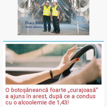
O botoșăneancă foarte „curajoasă”
a ajuns în arest, după ce a condus
cu o alcoolemie de 1,43!