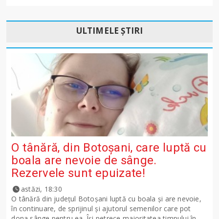
ULTIMELE ȘTIRI
O tânără, din Botoșani, care luptă cu
boala are nevoie de sânge.
Rezervele sunt epuizate!
astăzi, 18:30
O tânără din județul Botoșani luptă cu boala și are nevoie,
în continuare, de sprijinul și ajutorul semenilor care pot
dona sânge pentru ea. Își petrece majoritatea timpului în