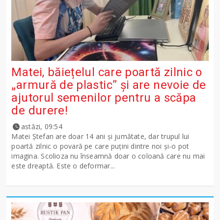
Matei, băiețelul care poartă zilnic o
„armură de plastic” și are nevoie de
ajutorul semenilor pentru a scăpa
de durere!
astăzi, 09:54
Matei Ștefan are doar 14 ani și jumătate, dar trupul lui
poartă zilnic o povară pe care puțini dintre noi și-o pot
imagina. Scolioza nu înseamnă doar o coloană care nu mai
este dreaptă. Este o deformar...