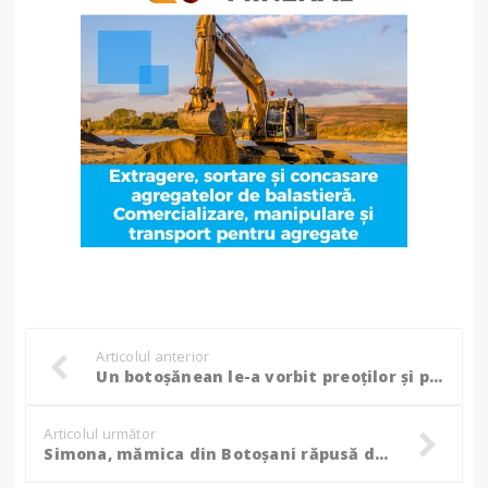
Articolul anterior
Un botoșănean le-a vorbit preoților și preoteselor din Italia despre ”robia patimii” jocurilor de noroc!
Articolul următor
Simona, mămica din Botoșani răpusă de o boală cruntă! 6 copii au rămas orfani