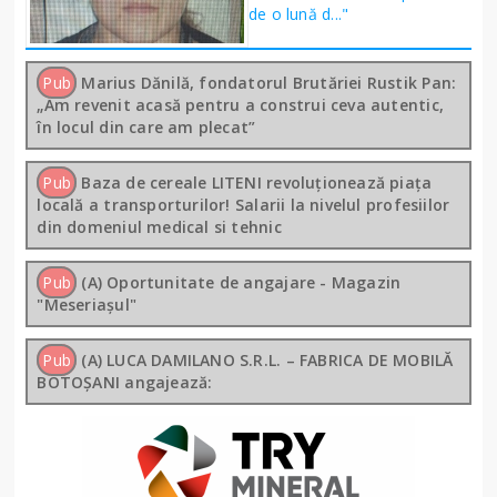
de o lună d..."
Pub
Marius Dănilă, fondatorul Brutăriei Rustik Pan:
„Am revenit acasă pentru a construi ceva autentic,
în locul din care am plecat”
Pub
Baza de cereale LITENI revoluționează piața
locală a transporturilor! Salarii la nivelul profesiilor
din domeniul medical si tehnic
Pub
(A) Oportunitate de angajare - Magazin
"Meseriașul"
Pub
(A) LUCA DAMILANO S.R.L. – FABRICA DE MOBILĂ
BOTOȘANI angajează: