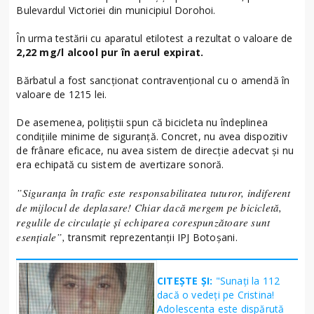
Bulevardul Victoriei din municipiul Dorohoi.
În urma testării cu aparatul etilotest a rezultat o valoare de
2,22 mg/l alcool pur în aerul expirat.
Bărbatul a fost sancționat contravențional cu o amendă în
valoare de 1215 lei.
De asemenea, polițiștii spun că bicicleta nu îndeplinea
condițiile minime de siguranță. Concret, nu avea dispozitiv
de frânare eficace, nu avea sistem de direcție adecvat și nu
era echipată cu sistem de avertizare sonoră.
”Siguranța în trafic este responsabilitatea tuturor, indiferent
de mijlocul de deplasare! Chiar dacă mergem pe bicicletă,
regulile de circulație și echiparea corespunzătoare sunt
esențiale”,
transmit reprezentanții IPJ Botoșani.
CITEȘTE ȘI:
"Sunați la 112
dacă o vedeți pe Cristina!
Adolescenta este dispărută