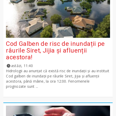
Cod Galben de risc de inundații pe
râurile Siret, Jijia și afluenții
acestora!
astăzi, 11:40
Hidrologii au anunțat că există risc de inundații și au instituit
Cod galben de inundații pe râurile Siret, Jijia și afluenții
acestora, până mâine, la ora 12:00. Fenomenele
prognozate sunt ...