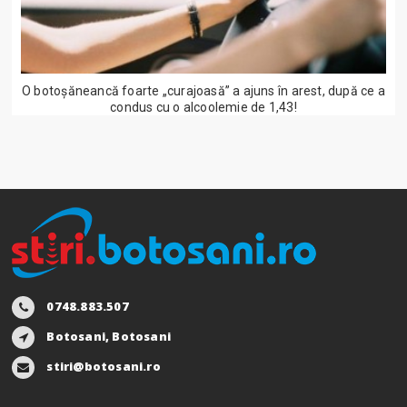
O botoșăneancă foarte „curajoasă” a ajuns în arest, după ce a
condus cu o alcoolemie de 1,43!
0748.883.507
Botosani, Botosani
stiri@botosani.ro