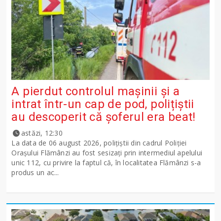
A pierdut controlul mașinii și a
intrat într-un cap de pod, polițiștii
au descoperit că șoferul era beat!
astăzi, 12:30
La data de 06 august 2026, polițiștii din cadrul Poliției
Orașului Flămânzi au fost sesizați prin intermediul apelului
unic 112, cu privire la faptul că, în localitatea Flămânzi s-a
produs un ac...