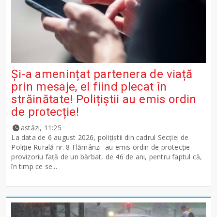
Și-a amenințat partenera de viață
prin mesaje, el fiind plecat în
străinătate! Polițiștii au emis ordin
de protecție!
astăzi, 11:25
La data de 6 august 2026, polițiștii din cadrul Secției de
Poliție Rurală nr. 8 Flămânzi au emis ordin de protecție
provizoriu față de un bărbat, de 46 de ani, pentru faptul că,
în timp ce se...