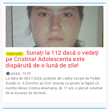
Sunați la 112 dacă o vedeți
NEWS ALERT
pe Cristina! Adolescenta este
dispărută de o lună de zile!
astăzi, 13:35
La data de 08.07.2026, polițistii din cadrul Secției de Poliție
Rurală nr. 4 Dorohoi au fost sesizați cu privire la faptul că
numita Alexa Cristina-Anamaria, de 17 ani, a plecat voluntar
de la locuința de domicili...