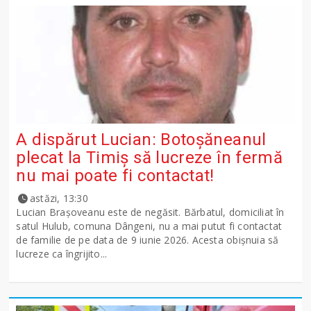
A dispărut Lucian: Botoșăneanul
plecat la Timiș să lucreze în fermă
nu mai poate fi contactat!
astăzi, 13:30
Lucian Brașoveanu este de negăsit. Bărbatul, domiciliat în
satul Hulub, comuna Dângeni, nu a mai putut fi contactat
de familie de pe data de 9 iunie 2026. Acesta obișnuia să
lucreze ca îngrijito...