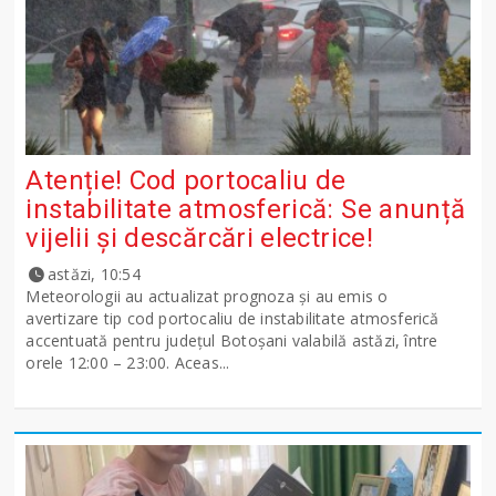
Atenție! Cod portocaliu de
instabilitate atmosferică: Se anunță
vijelii și descărcări electrice!
astăzi, 10:54
Meteorologii au actualizat prognoza și au emis o
avertizare tip cod portocaliu de instabilitate atmosferică
accentuată pentru județul Botoșani valabilă astăzi, între
orele 12:00 – 23:00. Aceas...