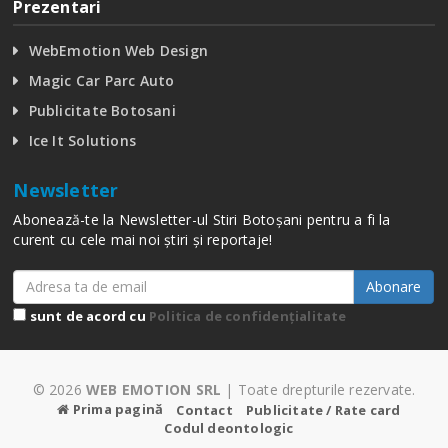
Prezentari
WebEmotion Web Design
Magic Car Parc Auto
Publicitate Botosani
Ice It Solutions
Newsletter
Abonează-te la Newsletter-ul Stiri Botoșani pentru a fi la
curent cu cele mai noi știri și reportaje!
Abonare
sunt de acord cu
Politica de confidențialitate
© 2026
WEB EMOTION SRL
| Toate drepturile rezervate.
Prima pagină
Contact
Publicitate / Rate card
Codul deontologic