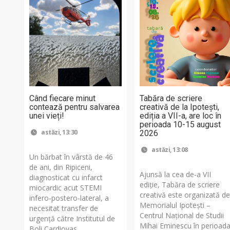
Când fiecare minut
Tabăra de scriere
contează pentru salvarea
creativă de la Ipotești,
unei vieți!
ediția a VII-a, are loc în
perioada 10-15 august
astăzi, 13:30
2026
astăzi, 13:08
Un bărbat în vârstă de 46
de ani, din Ripiceni,
Ajunsă la cea de-a VII
diagnosticat cu infarct
ediție, Tabăra de scriere
miocardic acut STEMI
creativă este organizată d
infero-postero-lateral, a
Memorialul Ipotești –
necesitat transfer de
Centrul Național de Studii
urgență către Institutul de
Mihai Eminescu în perioad
Boli Cardiovas...