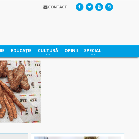
CONTACT
IE
EDUCAȚIE
CULTURĂ
OPINII
SPECIAL