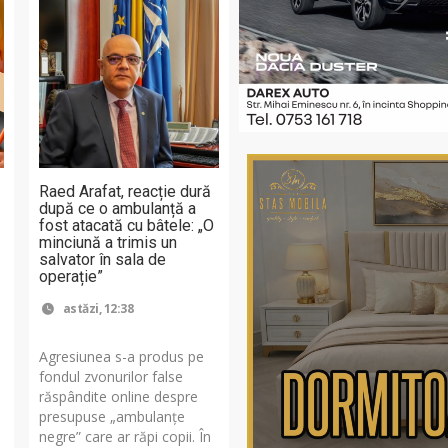
Raed Arafat, reacție dură
după ce o ambulanță a
fost atacată cu bâtele: „O
minciună a trimis un
salvator în sala de
operație”
astăzi, 12:38
Agresiunea s-a produs pe
fondul zvonurilor false
e
răspândite online despre
presupuse „ambulanțe
negre” care ar răpi copii. În
a