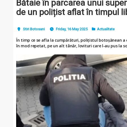
Bătaie în parcarea unui super
de un polițist aflat în timpul li
Stiri Botosani
Friday, 16 May 2025
Actualitate
În timp ce se afla la cumpărături, polițistul botoșănean a 
în mod repetat, pe un alt tânăr, lovituri care l-au pus la s