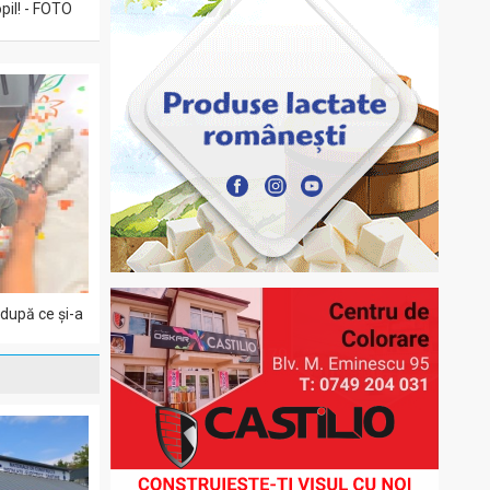
pil! - FOTO
 după ce și-a