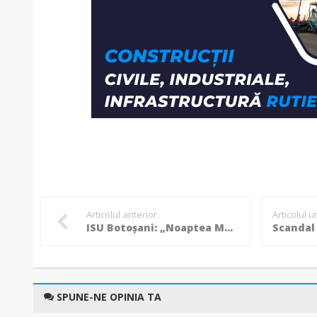
Articolul anterior
Articolul 
ISU Botoșani: „Noaptea Muzeelor” - Măsuri de prevenire a incendiilor!
SPUNE-NE OPINIA TA