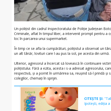
Un polițist din cadrul Inspectoratului de Poliție Județean Boto
Criminale, aflat în timpul liber, a intervenit prompt pentru a 
loc în parcarea unui supermarket.
În timp ce se afla la cumpărături, polițistul a observat un tân
un alt tânăr, lovituri care l-au pus la sol, pe acesta din urmă.
Ulterior, agresorul a încercat să lovească în continuare victim
polițistului. Fără a ezita, acesta i s-a adresat agresorului, c
respectivă, și a pornit în urmărirea sa, reușind să-l prindă și 
colegilor, chemați în sprijin.
CITEȘTE ȘI:
"Tab
Ipotești, ediția a