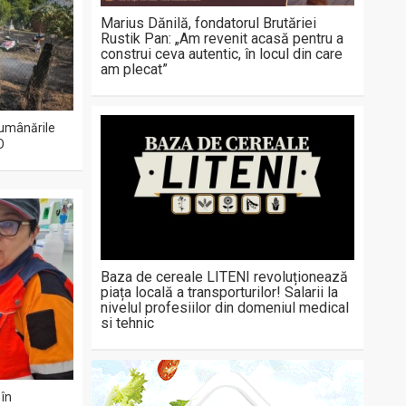
Marius Dănilă, fondatorul Brutăriei
Rustik Pan: „Am revenit acasă pentru a
construi ceva autentic, în locul din care
am plecat”
 lumânările
O
Baza de cereale LITENI revoluționează
piața locală a transporturilor! Salarii la
nivelul profesiilor din domeniul medical
si tehnic
 în