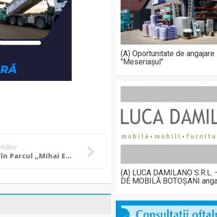
(A) Oportunitate de angajare
"Meseriașul"
următor
Scandal în Parcul „Mihai Eminescu” în ziua mare, au intervenit polițiștii botoșăneni!
(A) LUCA DAMILANO S.R.L.
DE MOBILĂ BOTOȘANI anga