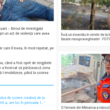
șani – Biroul de Investigații
opri un act de violență care avea
Încă un incendiu în cimitir de la
lăsate nesupravegheate! - FOT
ăr care îl lovea, în mod repetat, pe
a, când a fost oprit de strigătele
are a încercat să părăsească zona
să-l imobilizeze, până la sosirea
ăra de scriere creativă de la
 VII-a, are loc în perioada 1..."
O femeie din Mileanca a născut