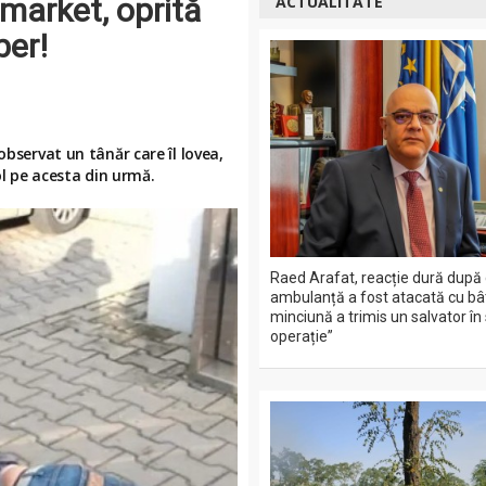
market, oprită
ACTUALITATE
ber!
observat un tânăr care îl lovea,
ol pe acesta din urmă.
Raed Arafat, reacție dură după 
ambulanță a fost atacată cu bât
minciună a trimis un salvator în
operație”