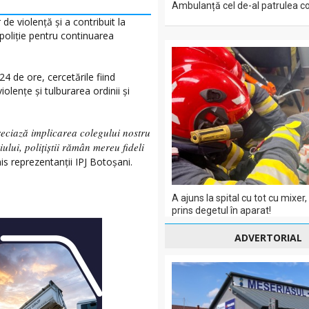
Ambulanță cel de-al patrulea co
 de violență și a contribuit la
 poliție pentru continuarea
24 de ore, cercetările fiind
iolențe și tulburarea ordinii și
eciază implicarea colegului nostru
iului, polițiștii rămân mereu fideli
s reprezentanții IPJ Botoșani.
A ajuns la spital cu tot cu mixer,
prins degetul în aparat!
ADVERTORIAL