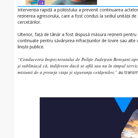
Intervenția rapidă a polițistului a prevenit continuarea actelor
reținerea agresorului, care a fost condus la sediul unității de
cercetărilor.
Ulterior, față de tânăr a fost dispusă măsura reținerii pentru 
continuate pentru săvârșirea infracțiunilor de lovire sau alte v
liniștii publice.
“Conducerea Inspectoratului de Poliție Județean Botoșani apr
și subliniază că, indiferent dacă se află sau nu în timpul servic
misiunii de a proteja viața și siguranța cetățenilor,”
au transmi