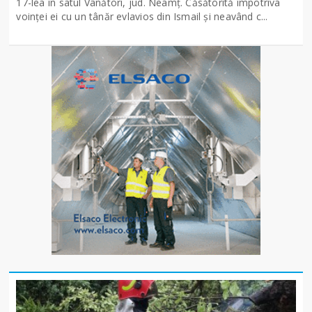
17-lea în satul Vânători, jud. Neamţ. Căsătorită împotriva
voinţei ei cu un tânăr evlavios din Ismail şi neavând c...