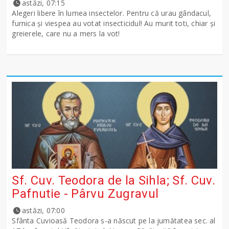
astăzi, 07:15
Alegeri libere în lumea insectelor. Pentru că urau gândacul,
furnica și viespea au votat insecticidul! Au murit toti, chiar și
greierele, care nu a mers la vot!
Sf. Cuv. Teodora de la Sihla; Sf. Cuv.
Pafnutie - Pârvu Zugravul
astăzi, 07:00
Sfânta Cuvioasă Teodora s-a născut pe la jumătatea sec. al