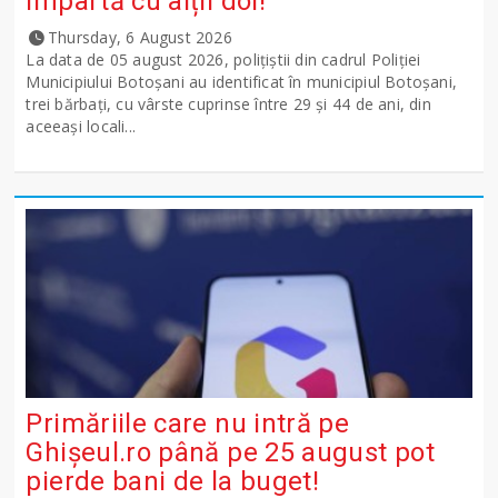
împartă cu alții doi!
Thursday, 6 August 2026
La data de 05 august 2026, polițiștii din cadrul Poliției
Municipiului Botoșani au identificat în municipiul Botoșani,
trei bărbați, cu vârste cuprinse între 29 și 44 de ani, din
aceeași locali...
Primăriile care nu intră pe
Ghişeul.ro până pe 25 august pot
pierde bani de la buget!