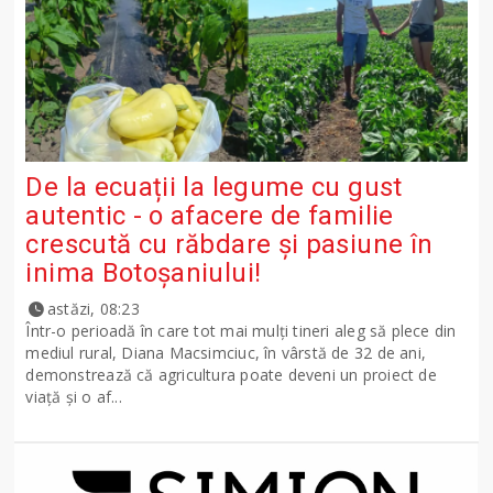
De la ecuații la legume cu gust
autentic - o afacere de familie
crescută cu răbdare și pasiune în
inima Botoșaniului!
astăzi, 08:23
Într-o perioadă în care tot mai mulți tineri aleg să plece din
mediul rural, Diana Macsimciuc, în vârstă de 32 de ani,
demonstrează că agricultura poate deveni un proiect de
viață și o af...