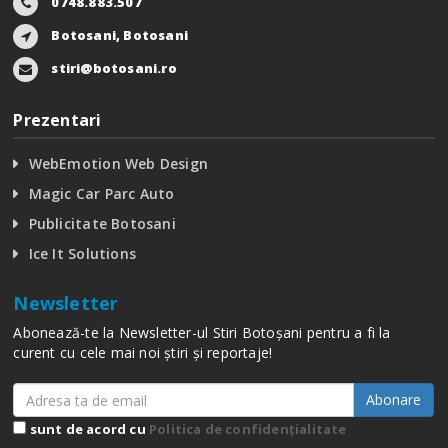
0748.883.507
Botosani, Botosani
stiri@botosani.ro
Prezentari
WebEmotion Web Design
Magic Car Parc Auto
Publicitate Botosani
Ice It Solutions
Newsletter
Abonează-te la Newsletter-ul Stiri Botoșani pentru a fi la
curent cu cele mai noi știri și reportaje!
Abonare
sunt de acord cu
Politica de confidențialitate