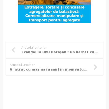
Articolul anterior
Scandal în UPU Botoșani: Un bărbat cu o lovitură la cap a distrus o imprimantă!
Articolul următor
A intrat cu mașina în șanț în momentul în care polițistul i-a făcut semn să tragă pe dreapta!