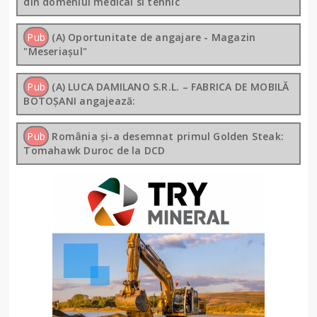
din domeniul medical si tehnic
Pub
(A) Oportunitate de angajare - Magazin
"Meseriașul"
Pub
(A) LUCA DAMILANO S.R.L. – FABRICA DE MOBILĂ
BOTOȘANI angajează:
Pub
România și-a desemnat primul Golden Steak:
Tomahawk Duroc de la DCD