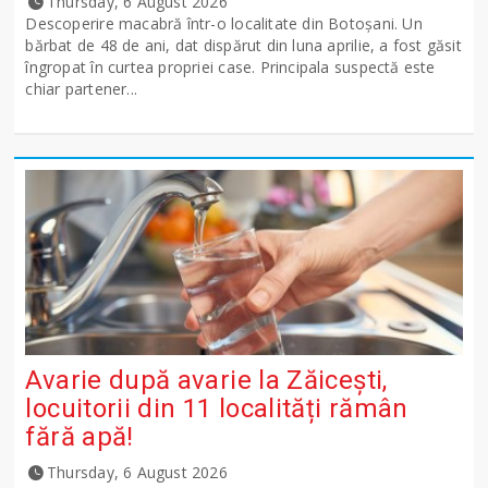
Thursday, 6 August 2026
Descoperire macabră într-o localitate din Botoșani. Un
bărbat de 48 de ani, dat dispărut din luna aprilie, a fost găsit
îngropat în curtea propriei case. Principala suspectă este
chiar partener...
Avarie după avarie la Zăicești,
locuitorii din 11 localități rămân
fără apă!
Thursday, 6 August 2026