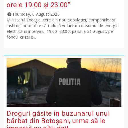
orele 19:00 și 23:00”
Thursday, 6 August 2026
Ministerul Energiei cere din nou populației, companiilor și
instituțiilor publice să reducă voluntar consumul de energie
electrică în intervalul 19:00–23:00, până la 31 august, pe
fondul crizei e...
Droguri găsite în buzunarul unui
bărbat din Botoșani, urma să le