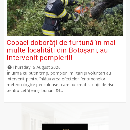
Copaci doborâți de furtună în mai
multe localități din Botoșani, au
intervenit pompierii!
Thursday, 6 August 2026
În urmă cu puțin timp, pompierii militari și voluntari au
intervenit pentru înlăturarea efectelor fenomenelor
meteorologice periculoase, care au creat situații de risc
pentru cetățeni și bunuri. &I...