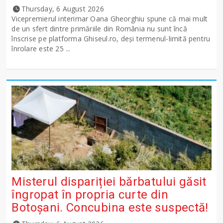
Thursday, 6 August 2026
Vicepremierul interimar Oana Gheorghiu spune că mai mult
de un sfert dintre primăriile din România nu sunt încă
înscrise pe platforma Ghiseul.ro, deși termenul-limită pentru
înrolare este 25 ...
Misterul dispariției bărbatului găsit
îngropat în propria curte din
Botoșani. Concubina este suspectă!