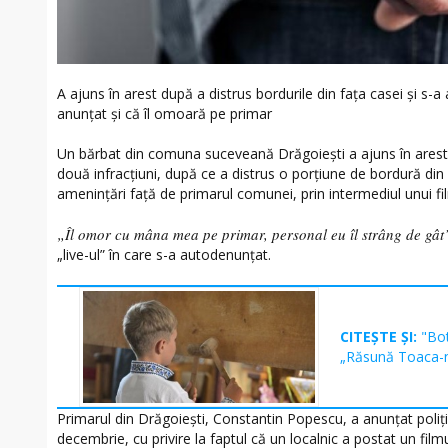
A ajuns în arest după a distrus bordurile din fața casei și s-a
anunțat și că îl omoară pe primar
Un bărbat din comuna suceveană Drăgoiești a ajuns în arest
două infracțiuni, după ce a distrus o porțiune de bordură din f
amenințări față de primarul comunei, prin intermediul unui fil
„Îl omor cu mâna mea pe primar, personal eu îl strâng de gât
„live-ul” în care s-a autodenunțat.
CITEȘTE ȘI:
"Bot
„Răsună Toaca-n 
Primarul din Drăgoiești, Constantin Popescu, a anunțat poliția
decembrie, cu privire la faptul că un localnic a postat un fil