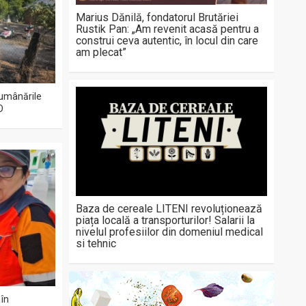
Marius Dănilă, fondatorul Brutăriei
Rustik Pan: „Am revenit acasă pentru a
construi ceva autentic, în locul din care
am plecat”
 lumânările
O
Baza de cereale LITENI revoluționează
piața locală a transporturilor! Salarii la
nivelul profesiilor din domeniul medical
si tehnic
 în