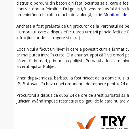
distrus o bordură din beton din fața locuinței sale, care a fo
contractoare a Primăriei Drăgoiești, în vederea asfaltării str
amenințându-l expliit cu acte de violență, scrie
Monitorul de
Ancheta a fost preluată de un procuror de la Parchetul de p
Humorului, care a dispus efectuarea urmării penale față de 
infracțiunilor de distrugere și ultraj.
Localnicul a făcut un ”live” în care a povestit cum a fărmat 
ar mai putea intra în curte. El a anunțat apoi că îi va omorî pe
că vor fi drumari, primar sau polițiști. Primarul a fost amenin
a cerut ajutor Poliției.
Vineri după-amiază, bărbatul a fost ridicat de la domiciliu și 
IPJ Botoșani, în baza unei ordonanțe de reținere pentru 24 d
Procurorul a dispus ca după 24 de ore de arest bărbatul să fie
judiciar, având impuse restricții și obligații de la care nu are 