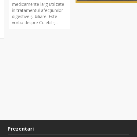
medicamente larg utilizate
în tratamentul afecțiunilor
digestive și biliare. Este
vorba despre Colebil ș...
Prezentari