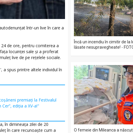
 autodenunțat într-un live în care a
Încă un incendiu în cimitir de la
 24 de ore, pentru comiterea a
lăsate nesupravegheate! - FOT
ața locuinței sale și a proferat
muleț live de pe rețelele sociale.
”,
a spus printre altele individul în
oșăneni premiați la Festivalul
Cer”, ediția a XV-a!"
, în dimineața zilei de 20
muleț în care recunoaște cum a
O femeie din Mileanca a născut