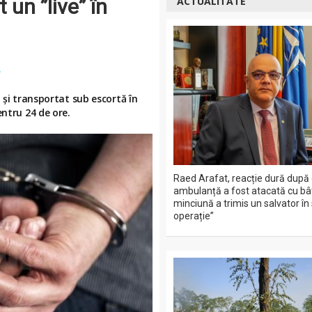
 un ”live” în
ACTUALITATE
e
 și transportat sub escortă în
entru 24 de ore.
Raed Arafat, reacție dură după 
ambulanță a fost atacată cu bât
minciună a trimis un salvator în
operație”