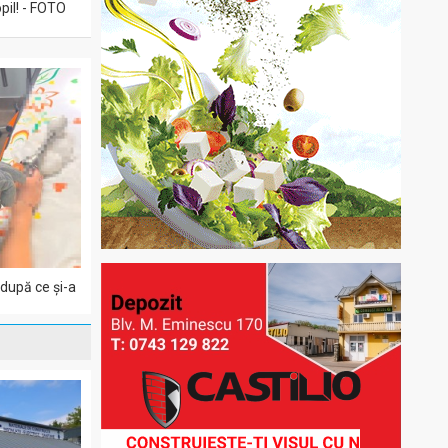
pil! - FOTO
 după ce și-a