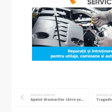
Articolul anterior
Articolul 
Apelul drumarilor către șoferii botoșăneni: ”Noi nu putem combate viteza excesivă cu sare!”