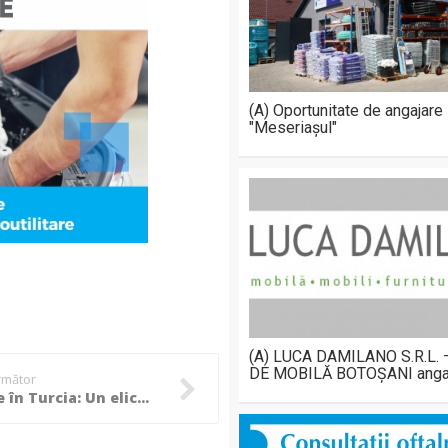
(A) Oportunitate de angajare
"Meseriașul"
(A) LUCA DAMILANO S.R.L.
DE MOBILĂ BOTOȘANI anga
următor
Tragedie în Turcia: Un elicopter medical s-a lovit de clădirea spitalului din curtea căruia decolase, patru oameni au murit!