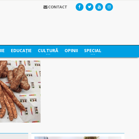
CONTACT
IE
EDUCAȚIE
CULTURĂ
OPINII
SPECIAL