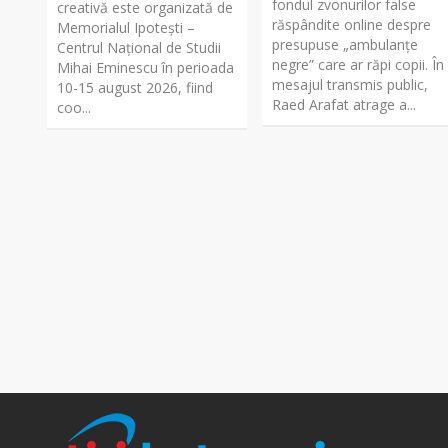
fondul zvonurilor false
creativă este organizată de
răspândite online despre
Memorialul Ipotești –
presupuse „ambulanțe
Centrul Național de Studii
negre” care ar răpi copii. În
Mihai Eminescu în perioada
mesajul transmis public,
10-15 august 2026, fiind
Raed Arafat atrage a...
coo...