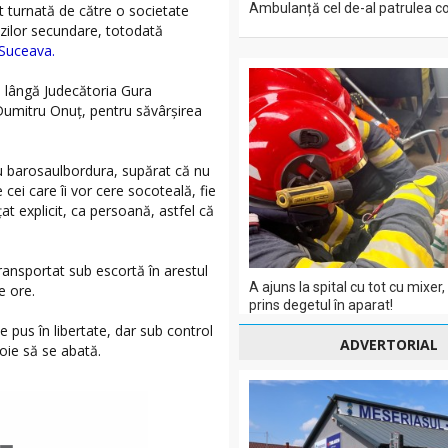
Ambulanță cel de-al patrulea co
st turnată de către o societate
ăzilor secundare, totodată
 Suceava.
e lângă Judecătoria Gura
Dumitru Onuț, pentru săvârșirea
cu barosaulbordura, supărat că nu
 cei care îi vor cere socoteală, fie
țat explicit, ca persoană, astfel că
transportat sub escortă în arestul
A ajuns la spital cu tot cu mixer,
e ore.
prins degetul în aparat!
 pus în libertate, dar sub control
ADVERTORIAL
voie să se abată.