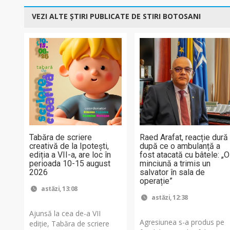
VEZI ALTE ȘTIRI PUBLICATE DE STIRI BOTOSANI
Tabăra de scriere
Raed Arafat, reacție dură
creativă de la Ipotești,
după ce o ambulanță a
ediția a VII-a, are loc în
fost atacată cu bâtele: „O
perioada 10-15 august
minciună a trimis un
2026
salvator în sala de
operație”
astăzi, 13:08
astăzi, 12:38
Ajunsă la cea de-a VII
Agresiunea s-a produs pe
ediție, Tabăra de scriere