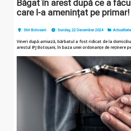
Băgat în arest după ce a făcut
care l-a amenințat pe primar!
Stiri Botosani
Sunday, 22 December 2024
Actualitat
Vineri după-amiază, bărbatul a fost ridicat de la domiciliu
arestul IPJ Botoșani, în baza unei ordonanțe de reținere p