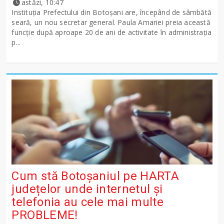
astăzi, 10:47
Instituția Prefectului din Botoșani are, începând de sâmbătă
seară, un nou secretar general. Paula Amariei preia această
funcție după aproape 20 de ani de activitate în administrația
p...
Cum stă Botoșaniul pe HARTA
județelor unde internetul și
telefonia au cele mai multe
PROBLEME!