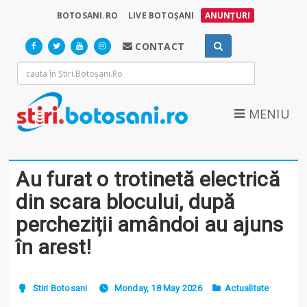
BOTOSANI.RO
LIVE BOTOȘANI
ANUNȚURI
CONTACT
MENIU
Au furat o trotinetă electrică
din scara blocului, după
percheziții amândoi au ajuns
în arest!
Stiri Botosani
Monday, 18 May 2026
Actualitate