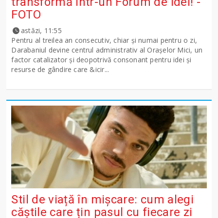
transformă într-un Forum de idei! -
FOTO
astăzi, 11:55
Pentru al treilea an consecutiv, chiar și numai pentru o zi,
Darabaniul devine centrul administrativ al Orașelor Mici, un
factor catalizator și deopotrivă consonant pentru idei și
resurse de gândire care &icir...
Stil de viață în mișcare: cum alegi
căștile care țin pasul cu fiecare zi