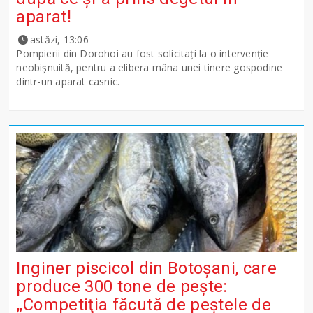
aparat!
astăzi, 13:06
Pompierii din Dorohoi au fost solicitați la o intervenție
neobișnuită, pentru a elibera mâna unei tinere gospodine
dintr-un aparat casnic.
Inginer piscicol din Botoşani, care
produce 300 tone de peşte:
„Competiţia făcută de peştele de