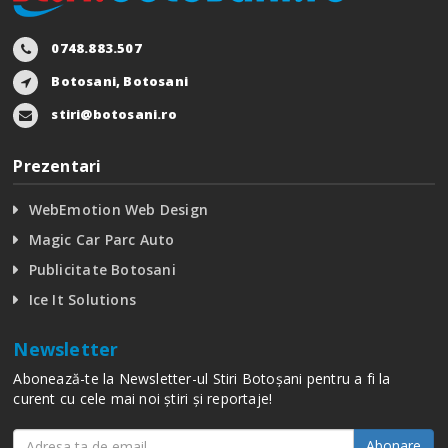
0748.883.507
Botosani, Botosani
stiri@botosani.ro
Prezentari
WebEmotion Web Design
Magic Car Parc Auto
Publicitate Botosani
Ice It Solutions
Newsletter
Abonează-te la Newsletter-ul Stiri Botoșani pentru a fi la
curent cu cele mai noi știri și reportaje!
Abonare