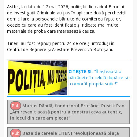
Astfel, la data de 17 mai 2026, polițiștii din cadrul Biroului
de Investigații Criminale au pus în aplicare două percheziții
domiciliare la persoanele bănuite de comiterea faptelor,
ocazie cu care au fost identificate și ridicate mai multe
materiale de probă care interesează cauza.
Tinerii au fost reținuți pentru 24 de ore și introduși în
Centrul de Reținere și Arestare Preventivă Botoșani.
CITEȘTE ȘI:
"Îl așteaptă o
bătrânețe în celulă după ce și-
a omorât propria soție!"
Pub
Marius Dănilă, fondatorul Brutăriei Rustik Pan:
„Am revenit acasă pentru a construi ceva autentic,
în locul din care am plecat”
Pub
Baza de cereale LITENI revoluționează piața