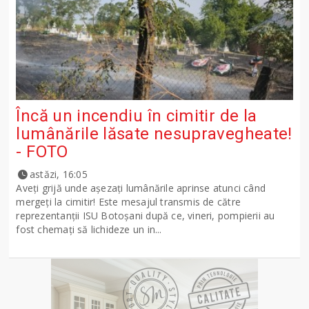
Încă un incendiu în cimitir de la
lumânările lăsate nesupravegheate!
- FOTO
astăzi, 16:05
Aveți grijă unde așezați lumânările aprinse atunci când
mergeți la cimitir! Este mesajul transmis de către
reprezentanții ISU Botoșani după ce, vineri, pompierii au
fost chemați să lichideze un in...