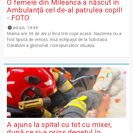
O femeie din Mileanca a născut în
Ambulanță cel de-al patrulea copil!
- FOTO
astăzi, 14:44
Mama are 36 de ani și încă trei copii acasă. Nașterea nu a
fost lipsită de emoții, însă echipajul de la Substația
Darabani a gestionat corespunzător situația.
A ajuns la spital cu tot cu mixer,
după ce și-a prins degetul în