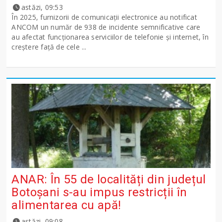
astăzi, 09:53
În 2025, furnizorii de comunicații electronice au notificat
ANCOM un număr de 938 de incidente semnificative care
au afectat funcționarea serviciilor de telefonie și internet, în
creștere față de cele ...
ANAR: În 55 de localități din județul
Botoșani s-au impus restricții în
alimentarea cu apă!
astăzi, 09:08