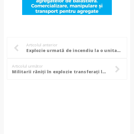
Articolul anterior
Explozie urmată de incendiu la o unitate militară din municipiul Botoșani! Două persoane rănite, ajutor solicitat și de la Suceava!
Articolul următor
Militarii răniți în explozie transferați la Bruxelles, rugăciuni în biserică pentru cei doi tineri!