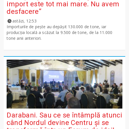
import este tot mai mare. Nu avem
desfacere“
astăzi, 12:53
Importurile de peşte au depăşit 130.000 de tone, iar
producţia locală a scăzut la 9.500 de tone, de la 11.000
tone anii anteriori.
Darabani. Sau ce se întâmplă atunci
când Nordul devine Centru și se