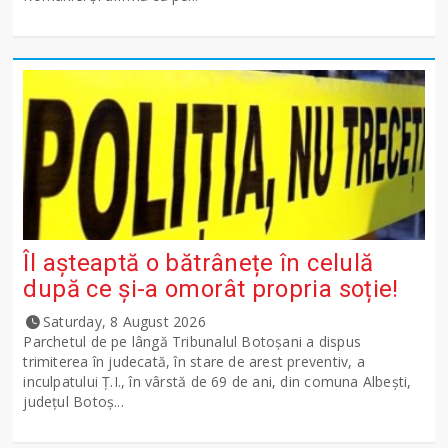
Îl așteaptă o bătrânețe în celulă
după ce și-a omorât propria soție!
Saturday, 8 August 2026
Parchetul de pe lângă Tribunalul Botoşani a dispus
trimiterea în judecată, în stare de arest preventiv, a
inculpatului Ț.I., în vârstă de 69 de ani, din comuna Albești,
județul Botoș...