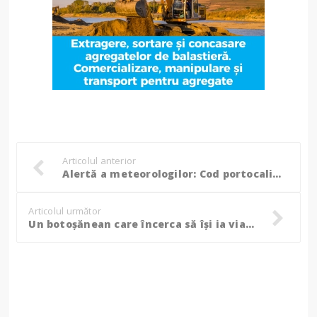
Articolul anterior
Alertă a meteorologilor: Cod portocaliu și galben de vreme rea!
Articolul următor
Un botoșănean care încerca să își ia viața a fost salvat în ultimul moment. Doi polițiști au fost eroii salvatori!