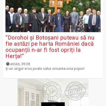
”Dorohoi și Botoșani puteau să nu
fie astăzi pe harta României dacă
ocupanții n-ar fi fost opriți la
Herța!”
astăzi, 09:38
Și un singur erou poate salva onoarea unui popor!