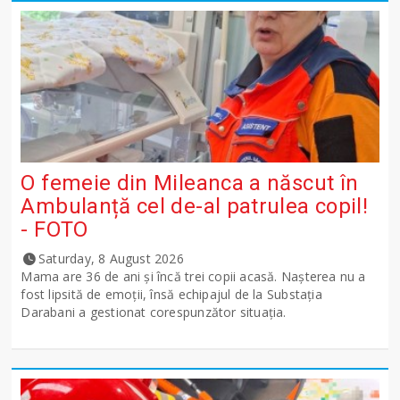
O femeie din Mileanca a născut în
Ambulanță cel de-al patrulea copil!
- FOTO
Saturday, 8 August 2026
Mama are 36 de ani și încă trei copii acasă. Nașterea nu a
fost lipsită de emoții, însă echipajul de la Substația
Darabani a gestionat corespunzător situația.