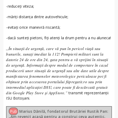
-reduceți viteza;
-măriți distanța dintre autovehicule;
-evitați orice manevră riscantă;
-dacă sunteți pietoni, fiți atenți la drum pentru a nu aluneca!
,,În situații de urgență, care vă pun în pericol viață sau
bunurile, sunați imediat la 112! Pompierii militari sunt la
datorie 24 de ore din 24, gata pentru a vă sprijini în situații
de urgență. Informaţii despre modul de comportare în cazul
producerii unor situații de urgență̆ sau alte date utile despre
manifestarea fenomenelor meteorologice periculoase pot fi
obținute prin accesarea portalului fiipregatit.ro sau prin
intermediul aplicației DSU, care poate fi descărcată gratuit
din Google Play Store și AppStore.”
transmit reprezentanții
ISU Botoșani.
Pub
Marius Dănilă, fondatorul Brutăriei Rustik Pan:
„Am revenit acasă pentru a construi ceva autentic,