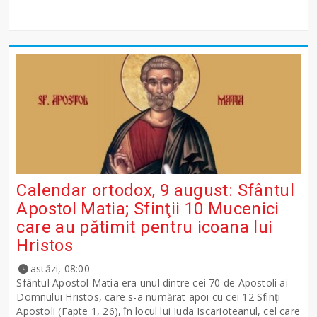
Calendar ortodox, 9 august: Sfântul
Apostol Matia; Sfinţii 10 Mucenici
care au pătimit pentru icoana lui
Hristos
astăzi, 08:00
Sfântul Apostol Matia era unul dintre cei 70 de Apostoli ai
Domnului Hristos, care s-a numărat apoi cu cei 12 Sfinţi
Apostoli (Fapte 1, 26), în locul lui Iuda Iscarioteanul, cel care