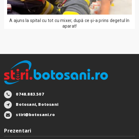
A ajuns la spital cu tot cu mixer, după ce și-a prins degetul în
aparat!
0748.883.507
Botosani, Botosani
stiri@botosani.ro
Prezentari