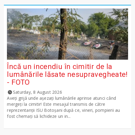
Încă un incendiu în cimitir de la
lumânările lăsate nesupravegheate!
- FOTO
Saturday, 8 August 2026
Aveți grijă unde așezați lumânările aprinse atunci când
mergeți la cimitir! Este mesajul transmis de către
reprezentanții ISU Botoșani după ce, vineri, pompierii au
fost chemați să lichideze un in...