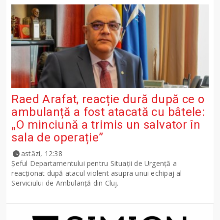
Raed Arafat, reacție dură după ce o
ambulanță a fost atacată cu bâtele:
„O minciună a trimis un salvator în
sala de operație”
astăzi, 12:38
Șeful Departamentului pentru Situații de Urgență a
reacționat după atacul violent asupra unui echipaj al
Serviciului de Ambulanță din Cluj.