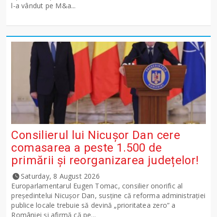
l-a vândut pe M&a...
Consilierul lui Nicușor Dan cere
comasarea a peste 1.500 de
primării și reorganizarea județelor!
Saturday, 8 August 2026
Europarlamentarul Eugen Tomac, consilier onorific al
președintelui Nicușor Dan, susține că reforma administrației
publice locale trebuie să devină „prioritatea zero” a
României și afirmă că pe...