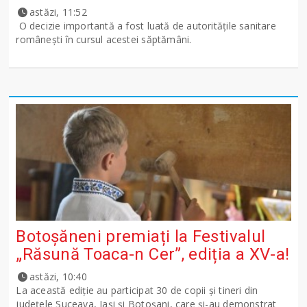
astăzi, 11:52
O decizie importantă a fost luată de autoritățile sanitare
românești în cursul acestei săptămâni.
Botoșăneni premiați la Festivalul
„Răsună Toaca-n Cer”, ediția a XV-a!
astăzi, 10:40
La această ediție au participat 30 de copii și tineri din
județele Suceava, Iași și Botoșani, care și-au demonstrat