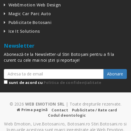
WebEmotion Web Design
Magic Car Parc Auto
Publicitate Botosani
Ice It Solutions
Newsletter
Abonează-te la Newsletter-ul Stiri Botoșani pentru a fi la
curent cu cele mai noi știri și reportaje!
Abonare
sunt de acord cu
Politica de confidențialitate
© 2026
WEB EMOTION SRL
| Toate drepturile rezervate.
Prima pagină
Contact
Publicitate / Rate card
Codul deontologic
Web Emotion, Live.Botosani.ro, Botosani.ro Stiri.Botosani.ro si
logo-urile acestora sunt marci inregistrate ale Web Emotion.