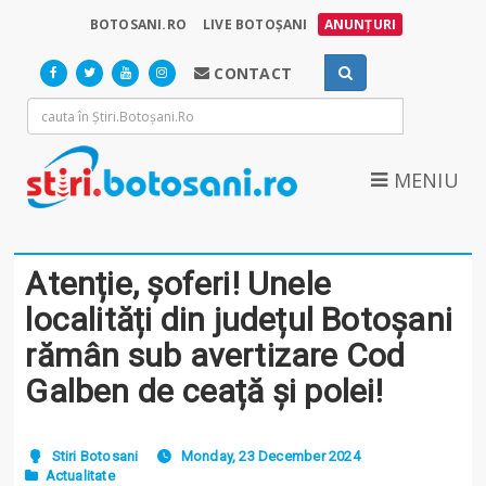
BOTOSANI.RO
LIVE BOTOȘANI
ANUNȚURI
CONTACT
MENIU
Atenție, șoferi! Unele
localități din județul Botoșani
rămân sub avertizare Cod
Galben de ceață și polei!
Stiri Botosani
Monday, 23 December 2024
Actualitate