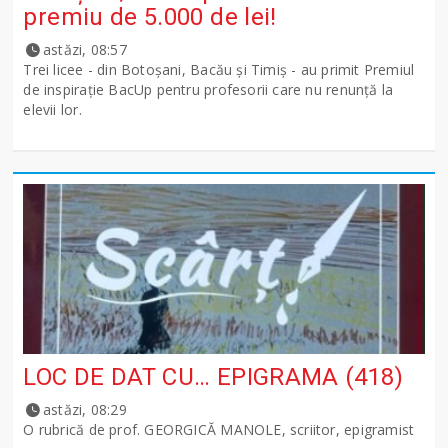
premiu de 5.000 de lei!
astăzi, 08:57
Trei licee - din Botoșani, Bacău și Timiș - au primit Premiul
de inspirație BacUp pentru profesorii care nu renunță la
elevii lor.
LOC DE DAT CU… EPIGRAMA (418)
astăzi, 08:29
O rubrică de prof. GEORGICĂ MANOLE, scriitor, epigramist