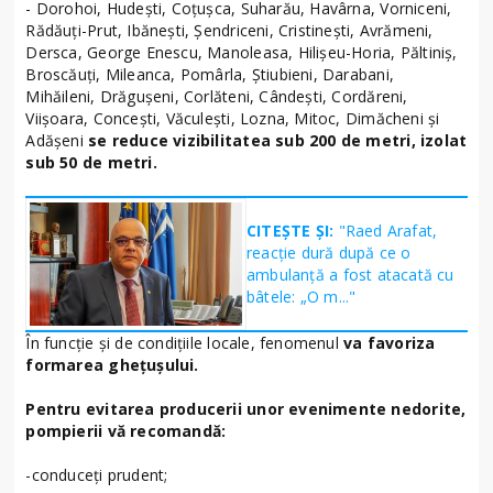
- Dorohoi, Hudești, Coțușca, Suharău, Havârna, Vorniceni,
Rădăuți-Prut, Ibănești, Șendriceni, Cristinești, Avrămeni,
Dersca, George Enescu, Manoleasa, Hilișeu-Horia, Păltiniș,
Broscăuți, Mileanca, Pomârla, Știubieni, Darabani,
Mihăileni, Drăgușeni, Corlăteni, Cândești, Cordăreni,
Viișoara, Concești, Văculești, Lozna, Mitoc, Dimăcheni și
Adășeni
se reduce vizibilitatea sub 200 de metri, izolat
sub 50 de metri.
CITEȘTE ȘI:
"Raed Arafat,
reacție dură după ce o
ambulanță a fost atacată cu
bâtele: „O m..."
În funcție și de condițiile locale, fenomenul
va favoriza
formarea ghețușului.
Pentru evitarea producerii unor evenimente nedorite,
pompierii vă recomandă:
-conduceți prudent;