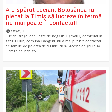
A dispărut Lucian: Botoșăneanul
plecat la Timiș să lucreze în fermă
nu mai poate fi contactat!
astăzi, 13:30
Lucian Brașoveanu este de negăsit. Bărbatul, domiciliat în
satul Hulub, comuna Dângeni, nu a mai putut fi contactat
de familie de pe data de 9 iunie 2026. Acesta obișnuia să
lucreze ca îngrijito...