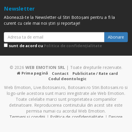
Newsletter
Abonează-te la Newsletter-ul Stiri Botoșani pentru a fi la
curent cu cele mai noi știri și reportaje!
Abonare
sunt de acord cu
Politica de confidențialitate
© 2026
WEB EMOTION SRL
| Toate drepturile rezervate.
Prima pagină
Contact
Publicitate / Rate card
Codul deontologic
Web Emotion, Live.Botosani.ro, Botosani.ro Stiri.Botosani.ro si
logo-urile acestora sunt marci inregistrate ale Web Emotion.
Toate celelalte marci sunt proprietatea companiilor
detinatoare. Reproducerea continutului din acest site este
permisa numai cu acordul Web Emotion.
Termeni și condiții
|
Politica de confidențialitate
|
Despre
Cookie-uri
|
Setări cookie-uri
Pagină generată în 0.61 secunde