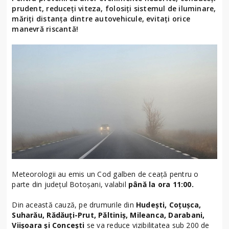
prudent, reduceți viteza, folosiți sistemul de iluminare,
măriți distanța dintre autovehicule, evitați orice
manevră riscantă!
Meteorologii au emis un Cod galben de ceață pentru o
parte din județul Botoșani, valabil
până la ora 11:00.
Din această cauză, pe drumurile din
Hudești, Coțușca,
Suharău, Rădăuți-Prut, Păltiniș, Mileanca, Darabani,
Viișoara și Concești
se va reduce vizibilitatea sub 200 de