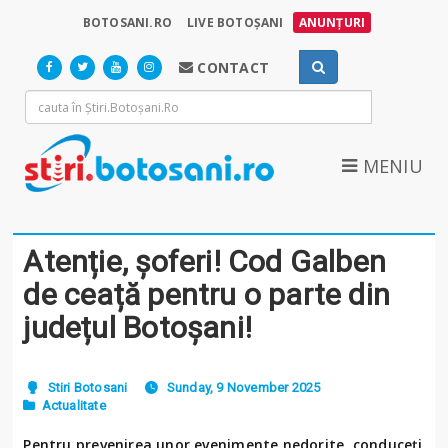
BOTOSANI.RO
LIVE BOTOȘANI
ANUNȚURI
CONTACT
MENIU
Atenție, șoferi! Cod Galben
de ceață pentru o parte din
județul Botoșani!
Stiri Botosani
Sunday, 9 November 2025
Actualitate
Pentru prevenirea unor evenimente nedorite, conduceți