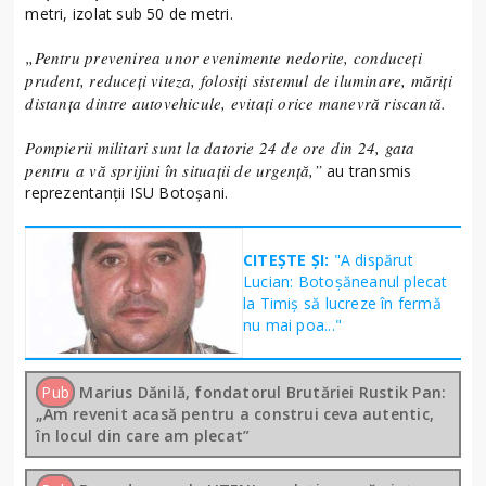
metri, izolat sub 50 de metri.
„Pentru prevenirea unor evenimente nedorite, conduceți
prudent, reduceți viteza, folosiți sistemul de iluminare, măriți
distanța dintre autovehicule, evitați orice manevră riscantă.
Pompierii militari sunt la datorie 24 de ore din 24, gata
pentru a vă sprijini în situații de urgență,”
au transmis
reprezentanții ISU Botoșani.
CITEȘTE ȘI:
"A dispărut
Lucian: Botoșăneanul plecat
la Timiș să lucreze în fermă
nu mai poa..."
Pub
Marius Dănilă, fondatorul Brutăriei Rustik Pan:
„Am revenit acasă pentru a construi ceva autentic,
în locul din care am plecat”