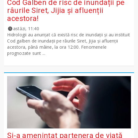
Cod Galben de risc de inundații pe
râurile Siret, Jijia și afluenții
acestora!
astăzi, 11:40
Hidrologii au anunțat că există risc de inundații și au instituit
Cod galben de inundații pe râurile Siret, Jijia și afluenții
acestora, până mâine, la ora 12:00. Fenomenele
prognozate sunt ...
Și-a amenințat partenera de viață