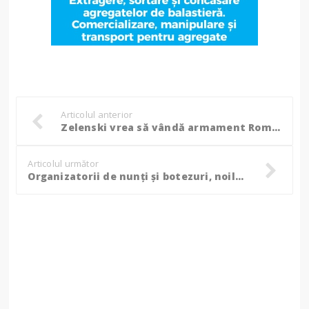
Articolul anterior
Zelenski vrea să vândă armament României: „Avem sisteme gata de export și proiecte comune în programul SAFE”
Articolul următor
Organizatorii de nunți și botezuri, noile ținte ale ANAF. Zeci de firme din domeniul serviciilor pentru evenimente vor fi verificate!