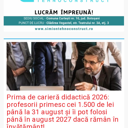
Prima de carieră didactică 2026:
profesorii primesc cei 1.500 de lei
până la 31 august și îi pot folosi
până în august 2027 dacă rămân în
învățământ!