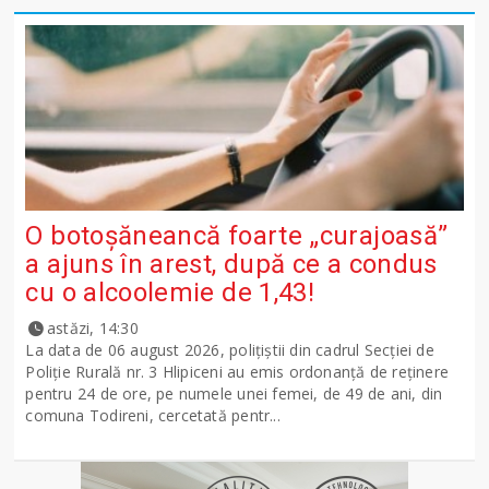
O botoșăneancă foarte „curajoasă”
a ajuns în arest, după ce a condus
cu o alcoolemie de 1,43!
astăzi, 14:30
La data de 06 august 2026, polițiștii din cadrul Secției de
Poliție Rurală nr. 3 Hlipiceni au emis ordonanță de reținere
pentru 24 de ore, pe numele unei femei, de 49 de ani, din
comuna Todireni, cercetată pentr...