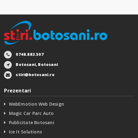
0748.883.507
Botosani, Botosani
stiri@botosani.ro
Prezentari
WebEmotion Web Design
Magic Car Parc Auto
Publicitate Botosani
Ice It Solutions