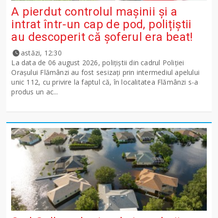
A pierdut controlul mașinii și a
intrat într-un cap de pod, polițiștii
au descoperit că șoferul era beat!
astăzi, 12:30
La data de 06 august 2026, polițiștii din cadrul Poliției
Orașului Flămânzi au fost sesizați prin intermediul apelului
unic 112, cu privire la faptul că, în localitatea Flămânzi s-a
produs un ac...