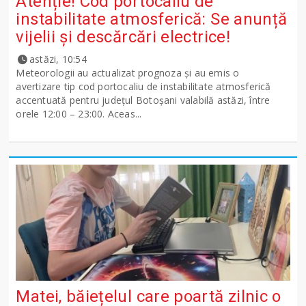
Atenție! Cod portocaliu de
instabilitate atmosferică: Se anunță
vijelii și descărcări electrice!
astăzi, 10:54
Meteorologii au actualizat prognoza și au emis o
avertizare tip cod portocaliu de instabilitate atmosferică
accentuată pentru județul Botoșani valabilă astăzi, între
orele 12:00 – 23:00. Aceas...
Matei, băiețelul care poartă zilnic o