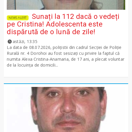
Sunați la 112 dacă o vedeți
NEWS ALERT
pe Cristina! Adolescenta este
dispărută de o lună de zile!
astăzi, 13:35
La data de 08.07.2026, polițistii din cadrul Secției de Poliție
Rurală nr. 4 Dorohoi au fost sesizați cu privire la faptul că
numita Alexa Cristina-Anamaria, de 17 ani, a plecat voluntar
de la locuința de domicili...