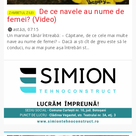
De ce navele au nume de
ZAMBETUL ZILEI
femei? (Video)
astăzi, 07:15
Un marinar tânăr întreabă: – Căpitane, de ce cele mai multe
nave au nume de femei? – Dacă ai şti cît de greu este să le
conduci, nu ai mai pune așa întrebări st...