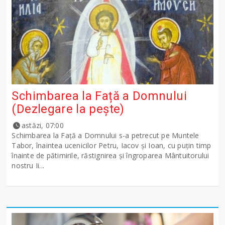
Schimbarea la Față a Domnului
(Dezlegare la peşte)
astăzi, 07:00
Schimbarea la Față a Domnului s-a petrecut pe Muntele
Tabor, înaintea ucenicilor Petru, Iacov și Ioan, cu puțin timp
înainte de pătimirile, răstignirea și îngroparea Mântuitorului
nostru Ii...