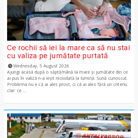
Ce rochii să iei la mare ca să nu stai
cu valiza pe jumătate purtată
Wednesday, 5 August 2026
Ajungi acasă după o săptămână la mare și jumătate din ce
ai pus în valiză n-a ieșit niciodată la lumină. Sună cunoscut.
Problema nu e că ai ales prost, ci că ai ales fără un criteriu
clar: ce ...