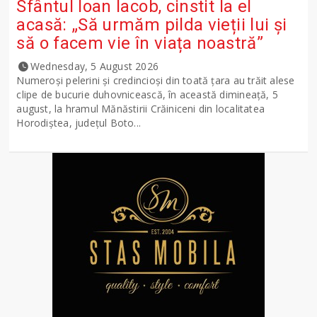
Sfântul Ioan Iacob, cinstit la el
acasă: „Să urmăm pilda vieții lui și
să o facem vie în viața noastră”
Wednesday, 5 August 2026
Numeroși pelerini și credincioși din toată țara au trăit alese
clipe de bucurie duhovnicească, în această dimineață, 5
august, la hramul Mănăstirii Crăiniceni din localitatea
Horodiștea, județul Boto...