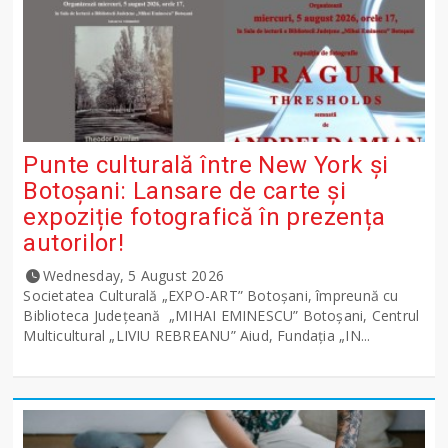
Punte culturală între New York și
Botoșani: Lansare de carte și
expoziție fotografică în prezența
autorilor!
Wednesday, 5 August 2026
Societatea Culturală „EXPO-ART” Botoșani, împreună cu
Biblioteca Județeană „MIHAI EMINESCU” Botoșani, Centrul
Multicultural „LIVIU REBREANU” Aiud, Fundația „IN...