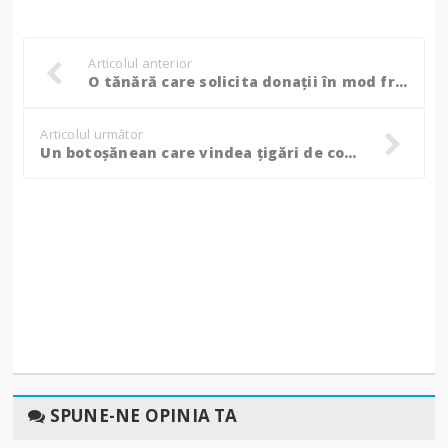
Articolul anterior
O tănără care solicita donații în mod fraudulos a fost amendată de jandarmii botoșăneni!
Articolul următor
Un botoșănean care vindea țigări de contrabandă a fost amendat de jandarmi!
SPUNE-NE OPINIA TA