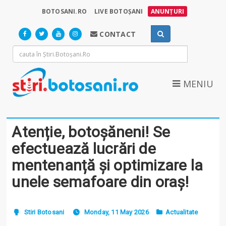
BOTOSANI.RO
LIVE BOTOȘANI
ANUNȚURI
CONTACT
MENIU
Atenție, botoșăneni! Se
efectuează lucrări de
mentenanță și optimizare la
unele semafoare din oraș!
Stiri Botosani
Monday, 11 May 2026
Actualitate