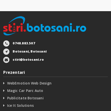
0748.883.507
Botosani, Botosani
stiri@botosani.ro
Prezentari
WebEmotion Web Design
Magic Car Parc Auto
Publicitate Botosani
Ice It Solutions