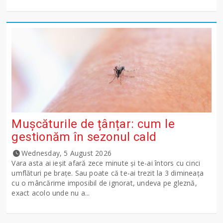
Mușcăturile de țânțar: cum le
gestionăm în sezonul cald
Wednesday, 5 August 2026
Vara asta ai ieșit afară zece minute și te-ai întors cu cinci
umflături pe brațe. Sau poate că te-ai trezit la 3 dimineața
cu o mâncărime imposibil de ignorat, undeva pe gleznă,
exact acolo unde nu a...