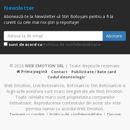
Newsletter
Abonează-te la Newsletter-ul Stiri Botoșani pentru a fi la
curent cu cele mai noi știri și reportaje!
Abonare
sunt de acord cu
Politica de confidențialitate
© 2026
WEB EMOTION SRL
| Toate drepturile rezervate.
Prima pagină
Contact
Publicitate / Rate card
Codul deontologic
Web Emotion, Live.Botosani.ro, Botosani.ro Stiri.Botosani.ro si
logo-urile acestora sunt marci inregistrate ale Web Emotion.
Toate celelalte marci sunt proprietatea companiilor
detinatoare. Reproducerea continutului din acest site este
permisa numai cu acordul Web Emotion.
Termeni și condiții
|
Politica de confidențialitate
|
Despre
Cookie-uri
|
Setări cookie-uri
Pagină generată în 0.13 secunde