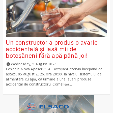
Un constructor a produs o avarie
accidentală și lasă mii de
botoșăneni fără apă până joi!
Wednesday, 5 August 2026
Echipele Nova Apaserv S.A. Botoșani intervin începând de
astăzi, 05 august 2026, ora 20:00, la nivelul sistemului de
alimentare cu apă, ca urmare a unei avarii produse
accidental de constructorul Cornell&#...