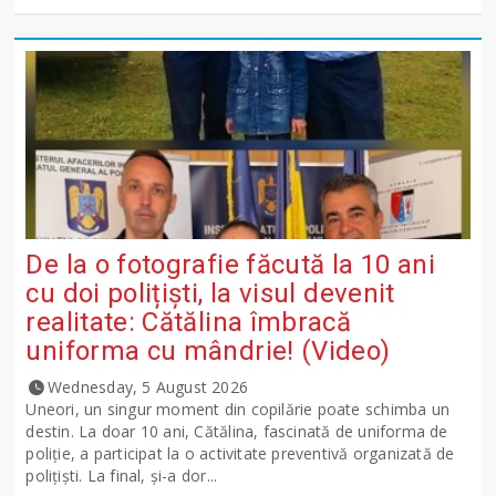
De la o fotografie făcută la 10 ani
cu doi polițiști, la visul devenit
realitate: Cătălina îmbracă
uniforma cu mândrie! (Video)
Wednesday, 5 August 2026
Uneori, un singur moment din copilărie poate schimba un
destin. La doar 10 ani, Cătălina, fascinată de uniforma de
poliție, a participat la o activitate preventivă organizată de
polițiști. La final, și-a dor...