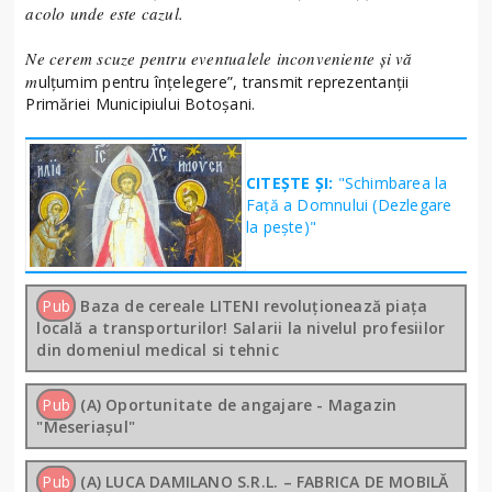
acolo unde este cazul.
Ne cerem scuze pentru eventualele inconveniente și vă
m
ulțumim pentru înțelegere”, transmit reprezentanții
Primăriei Municipiului Botoșani.
CITEȘTE ȘI:
"Schimbarea la
Față a Domnului (Dezlegare
la peşte)"
Pub
Baza de cereale LITENI revoluționează piața
locală a transporturilor! Salarii la nivelul profesiilor
din domeniul medical si tehnic
Pub
(A) Oportunitate de angajare - Magazin
"Meseriașul"
Pub
(A) LUCA DAMILANO S.R.L. – FABRICA DE MOBILĂ