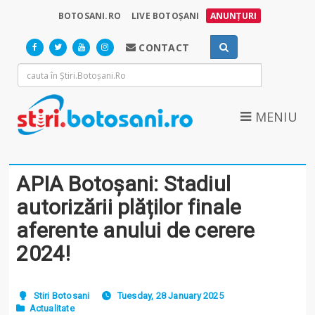
BOTOSANI.RO
LIVE BOTOȘANI
ANUNȚURI
CONTACT
MENIU
APIA Botoșani: Stadiul
autorizării plăților finale
aferente anului de cerere
2024!
Stiri Botosani
Tuesday, 28 January 2025
Actualitate