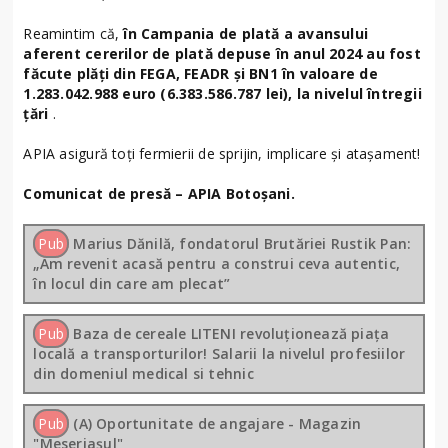
Reamintim că,
în Campania de plată a avansului
aferent cererilor de plată depuse în anul 2024 au fost
făcute plăți din FEGA, FEADR și BN1 în valoare de
1.283.042.988 euro
(6.383.586.787 lei), la nivelul întregii
țări
.
APIA asigură toți fermierii de sprijin, implicare și atașament!
Comunicat de presă – APIA Botoșani.
Pub
Marius Dănilă, fondatorul Brutăriei Rustik Pan:
„Am revenit acasă pentru a construi ceva autentic,
în locul din care am plecat”
Pub
Baza de cereale LITENI revoluționează piața
locală a transporturilor! Salarii la nivelul profesiilor
din domeniul medical si tehnic
Pub
(A) Oportunitate de angajare - Magazin
"Meseriașul"