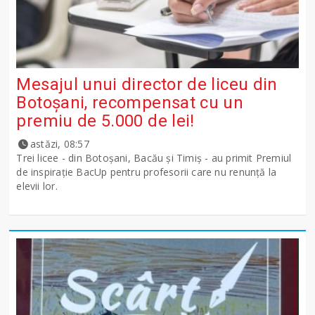
Mesajul unui director de liceu din
Botoșani, recompensat cu un
premiu de 5.000 de lei!
astăzi, 08:57
Trei licee - din Botoșani, Bacău și Timiș - au primit Premiul
de inspirație BacUp pentru profesorii care nu renunță la
elevii lor.