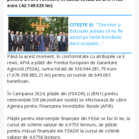
euro (42.149.525 lei).
CITEȘTE ȘI:
"”Dorohoi și
Botoșani puteau să nu fie
astăzi pe harta României
dacă ocupanți..."
Până la acest moment, în conformitate cu atribuțiile ce îi
revin,
APIA a plătit din Fondul European de Garantare
Agricolă
(FEGA), suma totală de 336.944.281,79 euro
(1.676.398.885,21 lei)
pentru un număr de 649.065
beneficiari.
În Campania 2024, plățile din (FEADR) și (BN1) pentru
intervențiile DR (dezvoltare rurală) se efectuează de către
Agenția pentru Finanțarea Investițiilor Rurale (AFIR).
Plăţile pentru intervențiile finanțate din FEGA se fac în lei, la
cursul de schimb valutar de 4,9753 lei/euro, iar plăţile
pentru măsuri finanțate din FEADR la cursul de schimb
valutar de 4,9756 lei/euro.