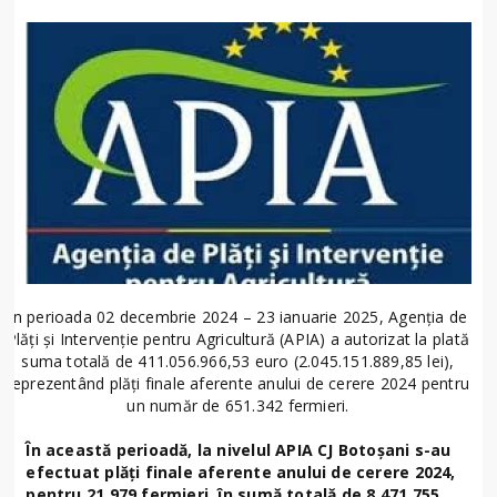
În perioada 02 decembrie 2024 – 23 ianuarie 2025, Agenția de
Plăți și Intervenție pentru Agricultură (APIA) a autorizat la plată
suma totală de 411.056.966,53 euro (2.045.151.889,85 lei),
reprezentând
plăți finale aferente anului de cerere 2024 pentru
un număr de 651.342 fermieri.
În această perioadă, la nivelul APIA CJ Boto
șani s-au
efectuat plăți finale aferente anului de cerere 2024,
pentru 21.979 fermieri, în sumă totală de 8.471.755