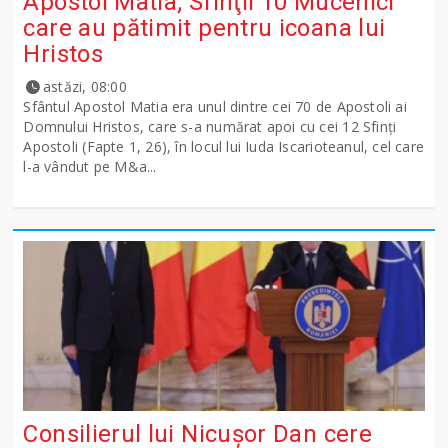
Apostol Matia; Sfinţii 10 Mucenici
care au pătimit pentru icoana lui
Hristos
astăzi, 08:00
Sfântul Apostol Matia era unul dintre cei 70 de Apostoli ai
Domnului Hristos, care s-a numărat apoi cu cei 12 Sfinţi
Apostoli (Fapte 1, 26), în locul lui Iuda Iscarioteanul, cel care
l-a vândut pe M&a...
Consilierul lui Nicușor Dan cere