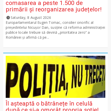
comasarea a peste 1.500 de
primării și reorganizarea județelor!
Saturday, 8 August 2026
Europarlamentarul Eugen Tomac, consilier onorific al
președintelui Nicușor Dan, susține că reforma administrației
publice locale trebuie să devină „prioritatea zero” a
României și afirmă că pe...
Îl așteaptă o bătrânețe în celulă
după ce și-a omorât propria soție!