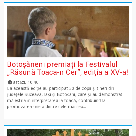
Botoșăneni premiați la Festivalul
„Răsună Toaca-n Cer”, ediția a XV-a!
astăzi, 10:40
La această ediție au participat 30 de copii și tineri din
județele Suceava, Iași și Botoșani, care și-au demonstrat
măiestria în interpretarea la toacă, contribuind la
promovarea uneia dintre cele mai rep...