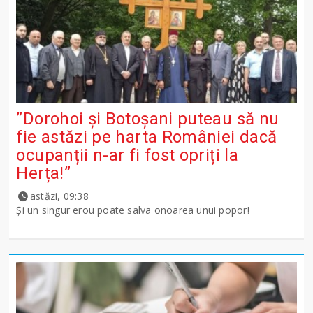
”Dorohoi și Botoșani puteau să nu
fie astăzi pe harta României dacă
ocupanții n-ar fi fost opriți la
Herța!”
astăzi, 09:38
Și un singur erou poate salva onoarea unui popor!