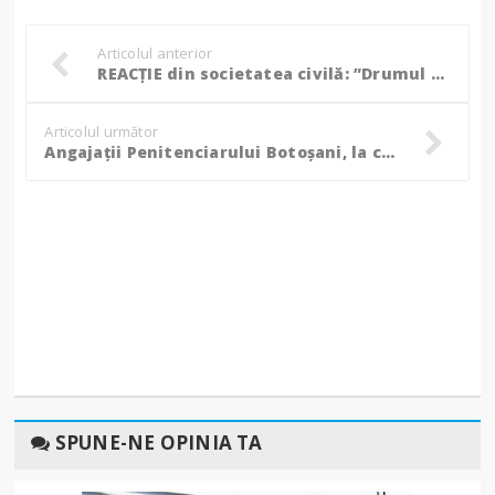
Articolul anterior
REACȚIE din societatea civilă: ”Drumul periculos de la Flămânzi și nevoia urgentă de intervenție a autorităților!”
Articolul următor
Angajații Penitenciarului Botoșani, la ceas de bilanț! (Foto)
SPUNE-NE OPINIA TA