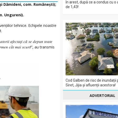
în arest, după ce a condus cu o
i și Dămideni, com. Românești);
de 1,43!
om. Ungureni).
vențiilor tehnice. Echipele noastre
t.
torii afectați că se depun toate
ermen cât mai scurt
!”, au transmis
Cod Galben de risc de inundații 
Siret, Jijia și afluenții acestora!
ADVERTORIAL