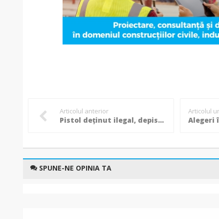
Articolul anterior
Articolul 
Pistol deținut ilegal, depistat de polițiști la locuința unui bărbat din Botoșani!
SPUNE-NE OPINIA TA