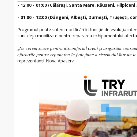
- 12:00 - 01:00 (Călărași, Santa Mare, Răuseni, Hlipicen
- 01:00 - 12:00 (Dângeni, Albești, Durnești, Trușești, c
Programul poate suferi modificări în funcție de evoluția inter
sunt deja mobilizate pentru repararea echipamentului afecta
Ne cerem scuze pentru disconfortul creat și asigurăm consuma
„
eforturile pentru repunerea în funcțiune a sistemului într-un t
reprezentanții Nova Apaserv.