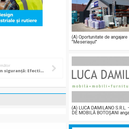
(A) Oportunitate de angajare
"Meseriașul"
următor
Alegeri în siguranță: Efectivele MAI de pe raza județului Botoșani vor fi la datorie! (Video)
(A) LUCA DAMILANO S.R.L.
DE MOBILĂ BOTOȘANI anga