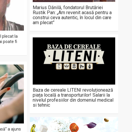
Marius Dănilă, fondatorul Brutăriei
Rustik Pan: „Am revenit acasă pentru a
construi ceva autentic, în locul din care
am plecat”
 plecat la
i poate fi
Baza de cereale LITENI revoluționează
piața locală a transporturilor! Salarii la
nivelul profesiilor din domeniul medical
si tehnic
să” a ajuns