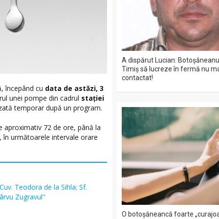
A dispărut Lucian: Botoșăneanul
Timiș să lucreze în fermă nu ma
contactat!
ă, începând cu
data de astăzi, 3
orul unei pompe din cadrul
stației
alizată temporar după un program.
de aproximativ 72 de ore, până la
, în următoarele intervale orare
 Cuv. Teodora de la Sihla; Sf.
Pârvu Zugravul"
O botoșăneancă foarte „curajoa