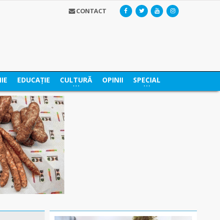
CONTACT
IE
EDUCAȚIE
CULTURĂ
OPINII
SPECIAL