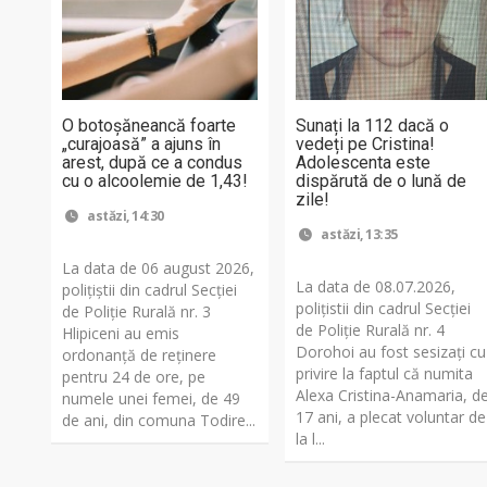
O botoșăneancă foarte
Sunați la 112 dacă o
„curajoasă” a ajuns în
vedeți pe Cristina!
arest, după ce a condus
Adolescenta este
cu o alcoolemie de 1,43!
dispărută de o lună de
zile!
astăzi, 14:30
astăzi, 13:35
La data de 06 august 2026,
La data de 08.07.2026,
polițiștii din cadrul Secției
polițistii din cadrul Secției
de Poliție Rurală nr. 3
de Poliție Rurală nr. 4
Hlipiceni au emis
Dorohoi au fost sesizați cu
ordonanță de reținere
privire la faptul că numita
pentru 24 de ore, pe
Alexa Cristina-Anamaria, d
numele unei femei, de 49
17 ani, a plecat voluntar de
de ani, din comuna Todire...
la l...