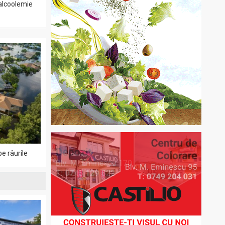
 alcoolemie
pe râurile