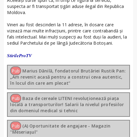
Aceleaşi surse spun că, în timp ce figura la serviciu,
suspecta ar fi transportat țigări aduse ilegal din Republica
Moldova.
Vineri au fost descinderi la 11 adrese, în dosare care
vizează mai multe infracțiuni, printre care contrabandă și
fals intelectual. Mai mulţi suspecţi au fost duşi la audieri, la
sediul Parchetului de pe lângă Judecătoria Botoşani.
StirileProTV
Pub
Marius Dănilă, fondatorul Brutăriei Rustik Pan:
„Am revenit acasă pentru a construi ceva autentic,
în locul din care am plecat”
Pub
Baza de cereale LITENI revoluționează piața
locală a transporturilor! Salarii la nivelul profesiilor
din domeniul medical si tehnic
Pub
(A) Oportunitate de angajare - Magazin
"Meseriașul"