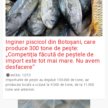
Inginer piscicol din Botoşani, care
produce 300 tone de peşte:
„Competiţia făcută de peştele de
import este tot mai mare. Nu avem
desfacere“
astăzi, 12:53
Importurile de peşte au depăşit 130.000 de tone, iar
producţia locală a scăzut la 9.500 de tone, de la 11.000
tone anii anteriori.