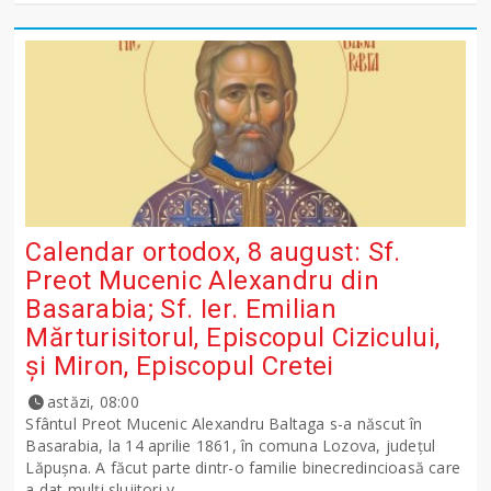
Calendar ortodox, 8 august: Sf.
Preot Mucenic Alexandru din
Basarabia; Sf. Ier. Emilian
Mărturisitorul, Episcopul Cizicului,
şi Miron, Episcopul Cretei
astăzi, 08:00
Sfântul Preot Mucenic Alexandru Baltaga s-a născut în
Basarabia, la 14 aprilie 1861, în comuna Lozova, județul
Lăpușna. A făcut parte dintr-o familie binecredincioasă care
a dat mulți slujitori v...