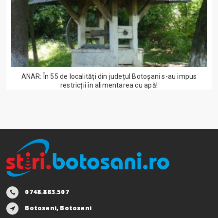
ANAR: În 55 de localități din județul Botoșani s-au impus
restricții în alimentarea cu apă!
0748.883.507
Botosani, Botosani