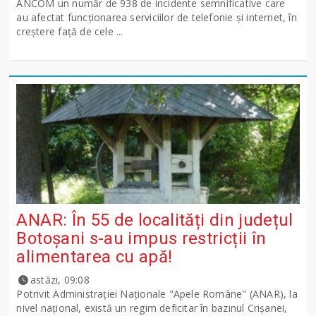
ANCOM un număr de 938 de incidente semnificative care
au afectat funcționarea serviciilor de telefonie și internet, în
creștere față de cele ...
ANAR: În 55 de localități din județul
Botoșani s-au impus restricții în
alimentarea cu apă!
astăzi, 09:08
Potrivit Administraţiei Naţionale "Apele Române" (ANAR), la
nivel naţional, există un regim deficitar în bazinul Crişanei,