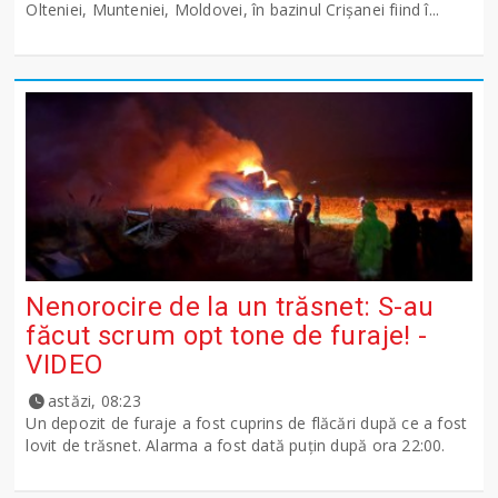
Olteniei, Munteniei, Moldovei, în bazinul Crişanei fiind î...
Nenorocire de la un trăsnet: S-au
făcut scrum opt tone de furaje! -
VIDEO
astăzi, 08:23
Un depozit de furaje a fost cuprins de flăcări după ce a fost
lovit de trăsnet. Alarma a fost dată puțin după ora 22:00.