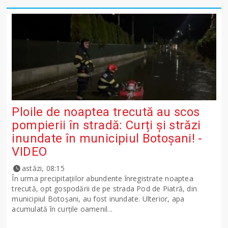
Ploile de noaptea trecută au scos
pompierii în stradă: Curți și străzi
inundate în municipiul Botoșani! -
VIDEO
astăzi, 08:15
În urma precipitațiilor abundente înregistrate noaptea
trecută, opt gospodării de pe strada Pod de Piatră, din
municipiul Botoșani, au fost inundate. Ulterior, apa
acumulată în curțile oamenil...