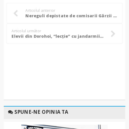
Articolul anterior
Nereguli depistate de comisarii Gărzii de Mediu Botoșani! - FOTO
Articolul următor
Elevii din Dorohoi, ”lecție” cu jandarmii despre riscuri și provocări!
SPUNE-NE OPINIA TA