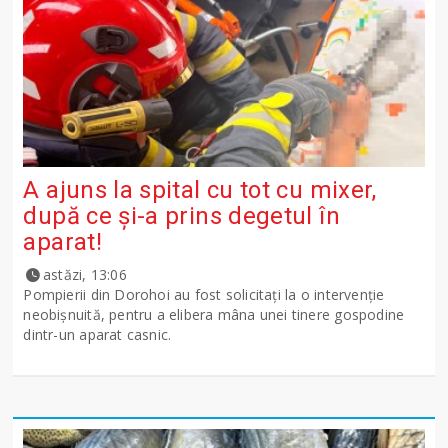
A ajuns la spital cu tot cu mixer,
după ce și-a prins degetul în
aparat!
astăzi, 13:06
Pompierii din Dorohoi au fost solicitați la o intervenție
neobișnuită, pentru a elibera mâna unei tinere gospodine
dintr-un aparat casnic.