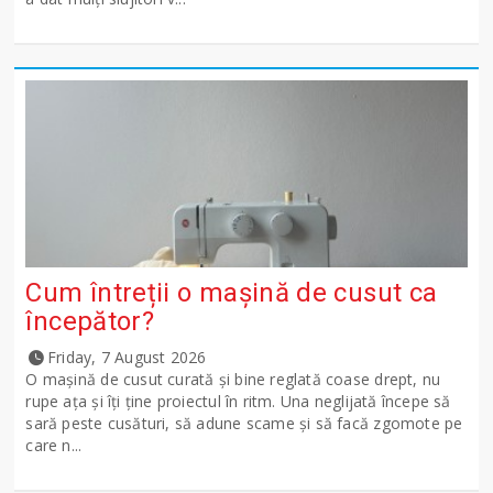
Cum întreții o mașină de cusut ca
începător?
Friday, 7 August 2026
O mașină de cusut curată și bine reglată coase drept, nu
rupe ața și îți ține proiectul în ritm. Una neglijată începe să
sară peste cusături, să adune scame și să facă zgomote pe
care n...