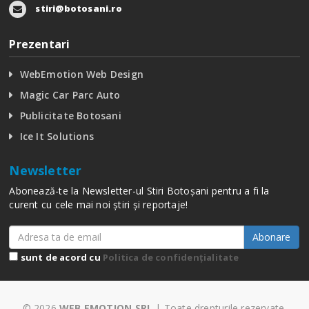
stiri@botosani.ro
Prezentari
WebEmotion Web Design
Magic Car Parc Auto
Publicitate Botosani
Ice It Solutions
Newsletter
Abonează-te la Newsletter-ul Stiri Botoșani pentru a fi la
curent cu cele mai noi știri și reportaje!
Abonare
sunt de acord cu
Politica de confidențialitate
© 2026
WEB EMOTION SRL
| Toate drepturile rezervate.