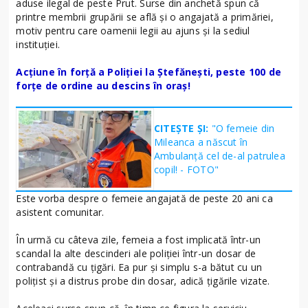
aduse ilegal de peste Prut. Surse din anchetă spun că
printre membrii grupării se află și o angajată a primăriei,
motiv pentru care oamenii legii au ajuns și la sediul
instituției.
Acțiune în forță a Poliției la Ștefănești, peste 100 de
forțe de ordine au descins în oraș!
CITEȘTE ȘI:
"O femeie din
Mileanca a născut în
Ambulanță cel de-al patrulea
copil! - FOTO"
Este vorba despre o femeie angajată de peste 20 ani ca
asistent comunitar.
În urmă cu câteva zile, femeia a fost implicată într-un
scandal la alte descinderi ale poliţiei într-un dosar de
contrabandă cu ţigări. Ea pur şi simplu s-a bătut cu un
poliţist şi a distrus probe din dosar, adică ţigările vizate.