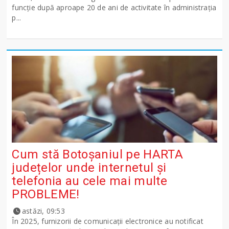
funcție după aproape 20 de ani de activitate în administrația
p...
Cum stă Botoșaniul pe HARTA
județelor unde internetul și
telefonia au cele mai multe
PROBLEME!
astăzi, 09:53
În 2025, furnizorii de comunicații electronice au notificat