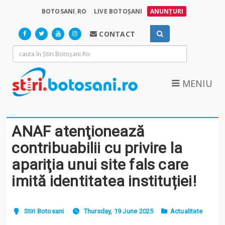
BOTOSANI.RO
LIVE BOTOȘANI
ANUNȚURI
CONTACT
MENIU
ANAF atenţionează
contribuabilii cu privire la
apariţia unui site fals care
imită identitatea instituției!
Stiri Botosani
Thursday, 19 June 2025
Actualitate