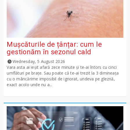
Mușcăturile de țânțar: cum le
gestionăm în sezonul cald
Wednesday, 5 August 2026
Vara asta ai ieșit afară zece minute și te-ai întors cu cinci
umflături pe brațe. Sau poate că te-ai trezit la 3 dimineața
cu o mâncărime imposibil de ignorat, undeva pe gleznă,
exact acolo unde nu a...