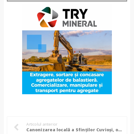
Articolul anterior
Canonizarea locală a Sfinților Cuvioși, originari din Botoșani, Paisie și Cleopa la Mănăstirea Sihăstria