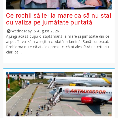
Ce rochii să iei la mare ca să nu stai
cu valiza pe jumătate purtată
Wednesday, 5 August 2026
Ajungi acasă după o săptămână la mare și jumătate din ce
ai pus în valiză n-a ieșit niciodată la lumină. Sună cunoscut.
Problema nu e că ai ales prost, ci că ai ales fără un criteriu
clar: ce ...