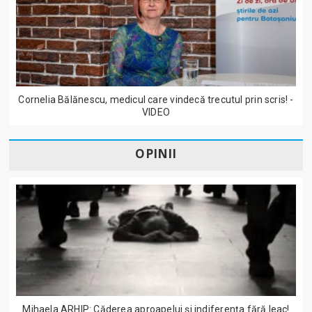
Cornelia Bălănescu, medicul care vindecă trecutul prin scris! -
VIDEO
OPINII
Mihaela ARHIP: Căderea aproapelui și indiferența fără leac!