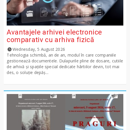
Avantajele arhivei electronice
comparativ cu arhiva fizică
Wednesday, 5 August 2026
Tehnologia schimbă, an de an, modul în care companiile
gestionează documentele. Dulapurile pline de dosare, cutiile
de arhivă și spațiile special dedicate hârtiilor devin, tot mai
des, o soluție depăș...