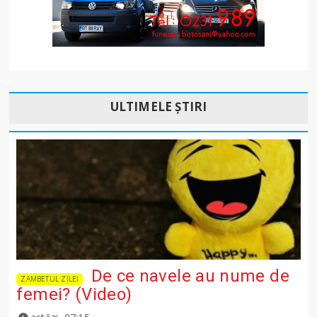
ULTIMELE ȘTIRI
De ce navele au nume de
ZAMBETUL ZILEI
femei? (Video)