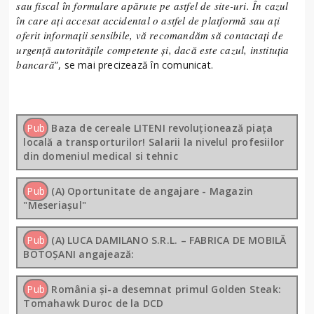
sau fiscal în formulare apărute pe astfel de site-uri. În cazul
în care aţi accesat accidental o astfel de platformă sau aţi
oferit informaţii sensibile, vă recomandăm să contactaţi de
urgenţă autorităţile competente şi, dacă este cazul, instituţia
bancară
”, se mai precizează în comunicat.
Pub
Baza de cereale LITENI revoluționează piața
locală a transporturilor! Salarii la nivelul profesiilor
din domeniul medical si tehnic
Pub
(A) Oportunitate de angajare - Magazin
"Meseriașul"
Pub
(A) LUCA DAMILANO S.R.L. – FABRICA DE MOBILĂ
BOTOȘANI angajează:
Pub
România și-a desemnat primul Golden Steak:
Tomahawk Duroc de la DCD