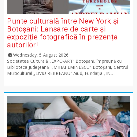
Punte culturală între New York și
Botoșani: Lansare de carte și
expoziție fotografică în prezența
autorilor!
Wednesday, 5 August 2026
Societatea Culturală „EXPO-ART” Botoșani, împreună cu
Biblioteca Județeană „MIHAI EMINESCU” Botoșani, Centrul
Multicultural „LIVIU REBREANU” Aiud, Fundația „IN...