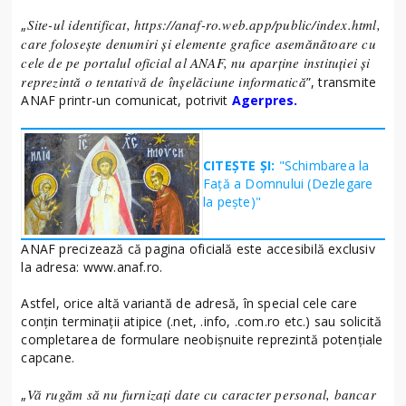
Site-ul identificat, https://anaf-ro.web.app/public/index.html,
„
care foloseşte denumiri şi elemente grafice asemănătoare cu
cele de pe portalul oficial al ANAF, nu aparţine instituţiei şi
reprezintă o tentativă de înşelăciune informatică
”, transmite
ANAF printr-un comunicat, potrivit
Agerpres.
CITEȘTE ȘI:
"Schimbarea la
Față a Domnului (Dezlegare
la peşte)"
ANAF precizează că pagina oficială este accesibilă exclusiv
la adresa: www.anaf.ro.
Astfel, orice altă variantă de adresă, în special cele care
conţin terminaţii atipice (.net, .info, .com.ro etc.) sau solicită
completarea de formulare neobişnuite reprezintă potenţiale
capcane.
Vă rugăm să nu furnizaţi date cu caracter personal, bancar
„