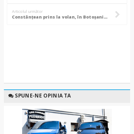
Articolul următor
Constănțean prins la volan, în Botoșani, cu o alcoolemie de 1,46!
SPUNE-NE OPINIA TA