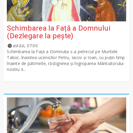
Schimbarea la Față a Domnului
(Dezlegare la peşte)
astăzi, 07:00
Schimbarea la Față a Domnului s-a petrecut pe Muntele
Tabor, înaintea ucenicilor Petru, Iacov și Ioan, cu puțin timp
înainte de pătimirile, răstignirea și îngroparea Mântuitorului
nostru Ii...