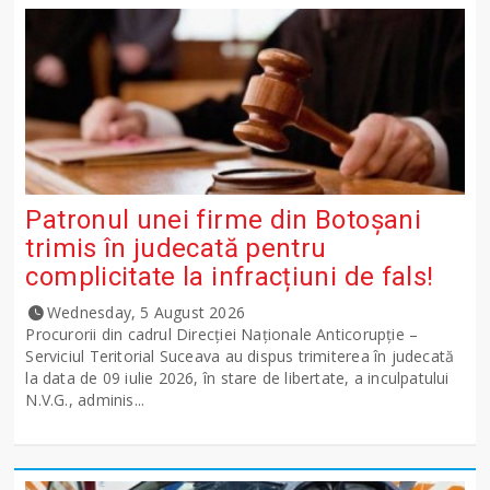
Patronul unei firme din Botoșani
trimis în judecată pentru
complicitate la infracțiuni de fals!
Wednesday, 5 August 2026
Procurorii din cadrul Direcției Naționale Anticorupție –
Serviciul Teritorial Suceava au dispus trimiterea în judecată
la data de 09 iulie 2026, în stare de libertate, a inculpatului
N.V.G., adminis...