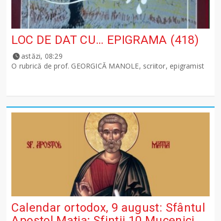
LOC DE DAT CU… EPIGRAMA (418)
astăzi, 08:29
O rubrică de prof. GEORGICĂ MANOLE, scriitor, epigramist
Calendar ortodox, 9 august: Sfântul
Apostol Matia; Sfinţii 10 Mucenici