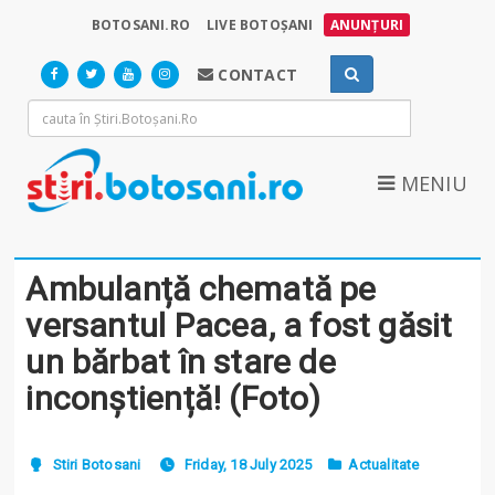
BOTOSANI.RO
LIVE BOTOȘANI
ANUNȚURI
CONTACT
MENIU
Ambulanță chemată pe
versantul Pacea, a fost găsit
un bărbat în stare de
inconștiență! (Foto)
Stiri Botosani
Friday, 18 July 2025
Actualitate