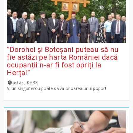
”Dorohoi și Botoșani puteau să nu
fie astăzi pe harta României dacă
ocupanții n-ar fi fost opriți la
Herța!”
astăzi, 09:38
Și un singur erou poate salva onoarea unui popor!