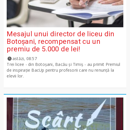
Mesajul unui director de liceu din
Botoșani, recompensat cu un
premiu de 5.000 de lei!
astăzi, 08:57
Trei licee - din Botoșani, Bacău și Timiș - au primit Premiul
de inspirație BacUp pentru profesorii care nu renunță la
elevii lor.