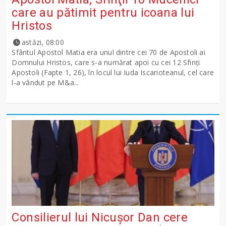
care au pătimit pentru icoana lui
Hristos
astăzi, 08:00
Sfântul Apostol Matia era unul dintre cei 70 de Apostoli ai
Domnului Hristos, care s-a numărat apoi cu cei 12 Sfinţi
Apostoli (Fapte 1, 26), în locul lui Iuda Iscarioteanul, cel care
l-a vândut pe M&a...
Consilierul lui Nicușor Dan cere