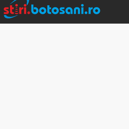
0748.883.507
Botosani, Botosani
stiri@botosani.ro
Prezentari
WebEmotion Web Design
Magic Car Parc Auto
Publicitate Botosani
Ice It Solutions
Newsletter
Abonează-te la Newsletter-ul Stiri Botoșani pentru a fi la
curent cu cele mai noi știri și reportaje!