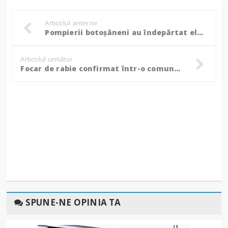
Articolul anterior
Pompierii botoșăneni au îndepărtat elemente de construcție care prezentau pericol pentru trecători! (Foto)
Articolul următor
Focar de rabie confirmat într-o comună din județul Botoșani, autorități convocate în ședință de urgență!
SPUNE-NE OPINIA TA