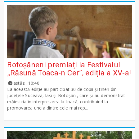
Botoșăneni premiați la Festivalul
„Răsună Toaca-n Cer”, ediția a XV-a!
astăzi, 10:40
La această ediție au participat 30 de copii și tineri din
județele Suceava, Iași și Botoșani, care și-au demonstrat
măiestria în interpretarea la toacă, contribuind la
promovarea uneia dintre cele mai rep...