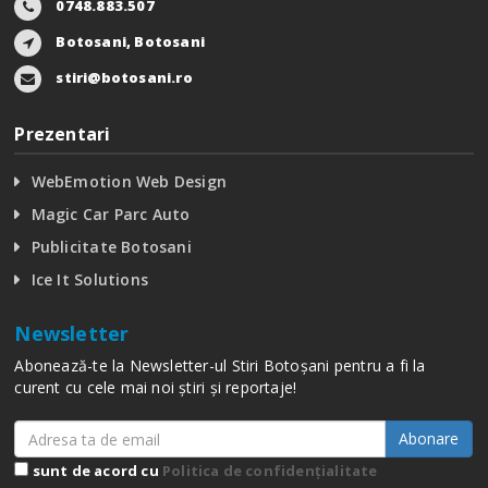
0748.883.507
Botosani, Botosani
stiri@botosani.ro
Prezentari
WebEmotion Web Design
Magic Car Parc Auto
Publicitate Botosani
Ice It Solutions
Newsletter
Abonează-te la Newsletter-ul Stiri Botoșani pentru a fi la
curent cu cele mai noi știri și reportaje!
Abonare
sunt de acord cu
Politica de confidențialitate