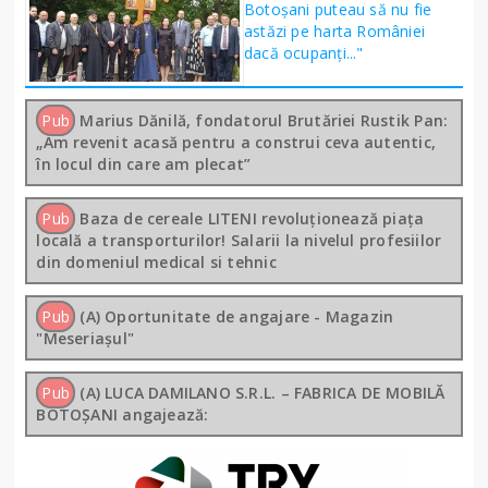
Botoșani puteau să nu fie
astăzi pe harta României
dacă ocupanți..."
Pub
Marius Dănilă, fondatorul Brutăriei Rustik Pan:
„Am revenit acasă pentru a construi ceva autentic,
în locul din care am plecat”
Pub
Baza de cereale LITENI revoluționează piața
locală a transporturilor! Salarii la nivelul profesiilor
din domeniul medical si tehnic
Pub
(A) Oportunitate de angajare - Magazin
"Meseriașul"
Pub
(A) LUCA DAMILANO S.R.L. – FABRICA DE MOBILĂ
BOTOȘANI angajează: