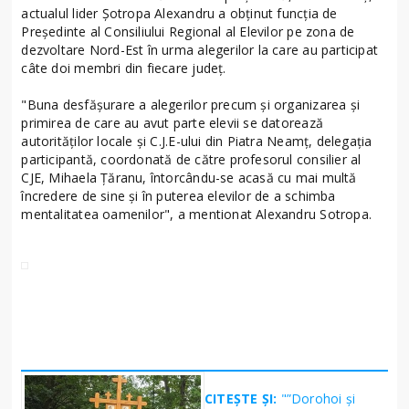
actualul lider Şotropa Alexandru a obţinut funcţia de
Preşedinte al Consiliului Regional al Elevilor pe zona de
dezvoltare Nord-Est în urma alegerilor la care au participat
câte doi membri din fiecare judeţ.
"Buna desfăşurare a alegerilor precum şi organizarea şi
primirea de care au avut parte elevii se datorează
autorităţilor locale şi C.J.E-ului din Piatra Neamţ, delegaţia
participantă, coordonată de către profesorul consilier al
CJE, Mihaela Ţăranu, întorcându-se acasă cu mai multă
încredere de sine şi în puterea elevilor de a schimba
mentalitatea oamenilor", a mentionat Alexandru Sotropa.
CITEȘTE ȘI:
"”Dorohoi și