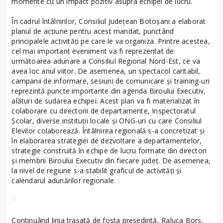
momente cu un impact pozitiv asupra echipei de lucru.
În cadrul întâlnirilor, Consiliul Judeţean Botoşani a elaborat
planul de acţiune pentru acest mandat, punctând
principalele activităţi pe care le va organiza. Printre acestea,
cel mai important eveniment va fi reprezentat de
următoarea adunare a Consiliul Regional Nord-Est, ce va
avea loc anul viitor. De asemenea, un spectacol caritabil,
campanii de informare, sesiuni de comunicare şi training-uri
reprezintă puncte importante din agenda Biroului Executiv,
alături de sudarea echipei. Acest plan va fi materializat în
colaborare cu directorii de departamente, Inspectoratul
Şcolar, diverse instituţii locale şi ONG-uri cu care Consiliul
Elevilor colaborează. Întâlnirea regională s-a concretizat şi
în elaborarea strategiei de dezvoltare a departamentelor,
strategie construită în echipe de lucru formate din directori
şi membrii Biroului Executiv din fiecare judeţ. De asemenea,
la nivel de regiune s-a stabilit graficul de activităţi şi
calendarul adunărilor regionale.
Continuând linia trasată de fosta preşedintă, Raluca Borş,