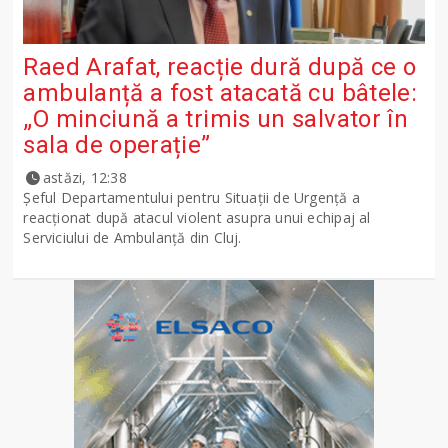
Raed Arafat, reacție dură după ce o
ambulanță a fost atacată cu bâtele:
„O minciună a trimis un salvator în
sala de operație”
astăzi, 12:38
Șeful Departamentului pentru Situații de Urgență a
reacționat după atacul violent asupra unui echipaj al
Serviciului de Ambulanță din Cluj.