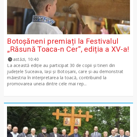
Botoșăneni premiați la Festivalul
„Răsună Toaca-n Cer”, ediția a XV-a!
astăzi, 10:40
La această ediție au participat 30 de copii și tineri din
județele Suceava, Iași și Botoșani, care și-au demonstrat
măiestria în interpretarea la toacă, contribuind la
promovarea uneia dintre cele mai rep...