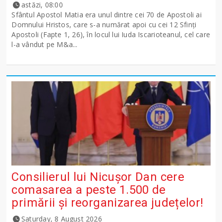
astăzi, 08:00
Sfântul Apostol Matia era unul dintre cei 70 de Apostoli ai
Domnului Hristos, care s-a numărat apoi cu cei 12 Sfinţi
Apostoli (Fapte 1, 26), în locul lui Iuda Iscarioteanul, cel care
l-a vândut pe M&a...
Consilierul lui Nicușor Dan cere
comasarea a peste 1.500 de
primării și reorganizarea județelor!
Saturday, 8 August 2026