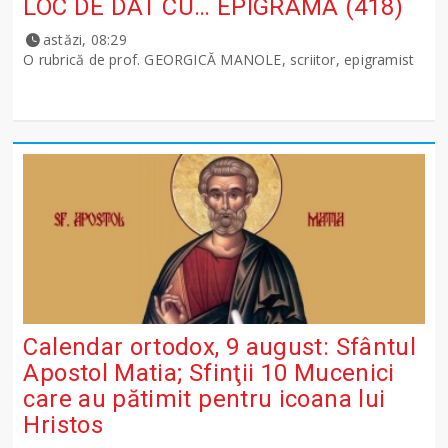
LOC DE DAT CU… EPIGRAMA (418)
astăzi, 08:29
O rubrică de prof. GEORGICĂ MANOLE, scriitor, epigramist
Calendar ortodox, 9 august: Sfântul
Apostol Matia; Sfinţii 10 Mucenici
care au pătimit pentru icoana lui
Hristos