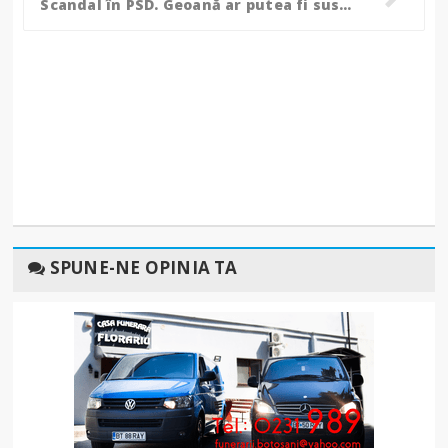
Scandal în PSD. Geoană ar putea fi suspendat pentru atacul la adresa lui Ponta
SPUNE-NE OPINIA TA