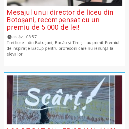
Mesajul unui director de liceu din
Botoșani, recompensat cu un
premiu de 5.000 de lei!
astăzi, 08:57
Trei licee - din Botoșani, Bacău și Timiș - au primit Premiul
de inspirație BacUp pentru profesorii care nu renunță la
elevii lor.