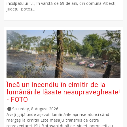
inculpatului Ț.I., în vârstă de 69 de ani, din comuna Albești,
județul Botoș...
Încă un incendiu în cimitir de la
lumânările lăsate nesupravegheate!
- FOTO
Saturday, 8 August 2026
Aveți grijă unde așezați lumânările aprinse atunci când
mergeți la cimitir! Este mesajul transmis de către
reprezentanții ISU Botoșani după ce, vineri, pompierii au