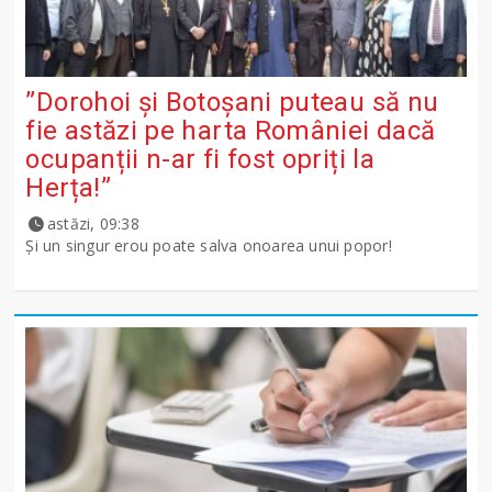
”Dorohoi și Botoșani puteau să nu
fie astăzi pe harta României dacă
ocupanții n-ar fi fost opriți la
Herța!”
astăzi, 09:38
Și un singur erou poate salva onoarea unui popor!