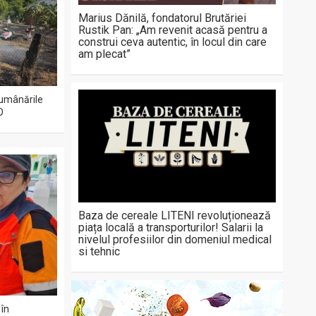
Marius Dănilă, fondatorul Brutăriei
Rustik Pan: „Am revenit acasă pentru a
construi ceva autentic, în locul din care
am plecat”
 lumânările
O
Baza de cereale LITENI revoluționează
piața locală a transporturilor! Salarii la
nivelul profesiilor din domeniul medical
si tehnic
 în