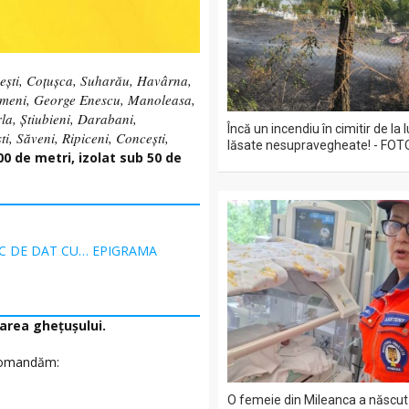
ști, Coțușca, Suharău, Havârna,
vrămeni, George Enescu, Manoleasa,
rla, Știubieni, Darabani,
Încă un incendiu în cimitir de la
i, Săveni, Ripiceni, Concești,
lăsate nesupravegheate! - FOT
00 de metri, izolat sub 50 de
C DE DAT CU… EPIGRAMA
area ghețușului.
ecomandăm:
O femeie din Mileanca a născut