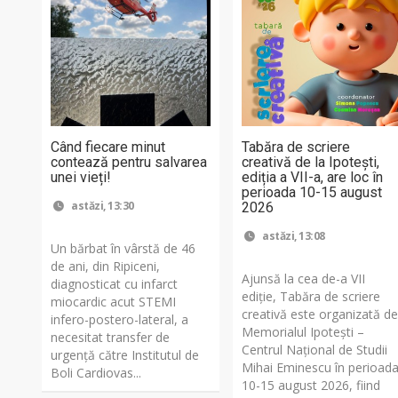
Când fiecare minut
Tabăra de scriere
contează pentru salvarea
creativă de la Ipotești,
unei vieți!
ediția a VII-a, are loc în
perioada 10-15 august
astăzi, 13:30
2026
astăzi, 13:08
Un bărbat în vârstă de 46
de ani, din Ripiceni,
Ajunsă la cea de-a VII
diagnosticat cu infarct
ediție, Tabăra de scriere
miocardic acut STEMI
creativă este organizată d
infero-postero-lateral, a
Memorialul Ipotești –
necesitat transfer de
Centrul Național de Studii
urgență către Institutul de
Mihai Eminescu în perioad
Boli Cardiovas...
10-15 august 2026, fiind