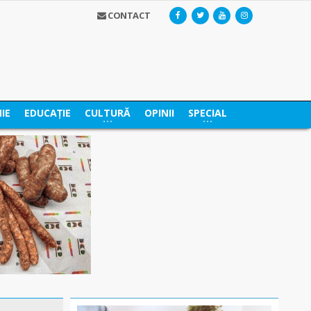
CONTACT
IE
EDUCAȚIE
CULTURĂ
OPINII
SPECIAL