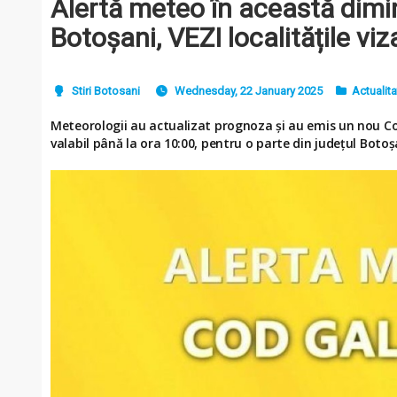
Alertă meteo în această dimin
Botoșani, VEZI localitățile viz
Stiri Botosani
Wednesday, 22 January 2025
Actualit
Meteorologii au actualizat prognoza și au emis un nou Cod
valabil până la ora 10:00, pentru o parte din județul Botoș