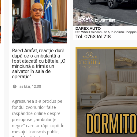
Raed Arafat, reacție dură
după ce o ambulanță a
fost atacată cu bâtele: „O
minciună a trimis un
salvator în sala de
operație”
astăzi, 12:38
Agresiunea s-a produs pe
fondul zvonurilor false
e
răspândite online despre
presupuse „ambulanțe
negre” care ar răpi copii. În
a
mesajul transmis public,