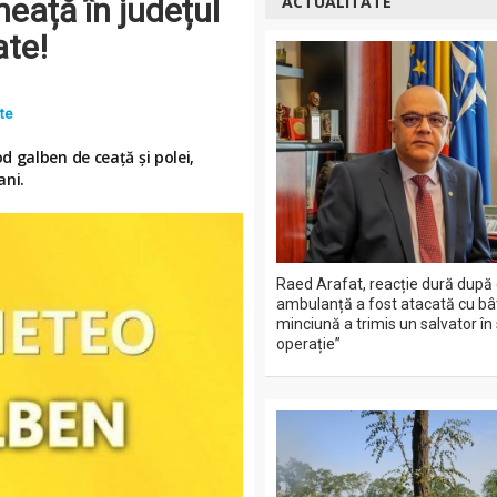
eață în județul
ACTUALITATE
ate!
ate
 galben de ceață și polei,
ani.
Raed Arafat, reacție dură după 
ambulanță a fost atacată cu bât
minciună a trimis un salvator în
operație”