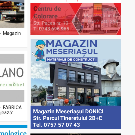
 - Magazin
 – FABRICA
jează: