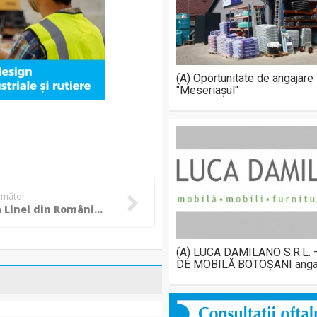
(A) Oportunitate de angajare
"Meseriașul"
următor
Plecarea Linei din România, după moartea surorii: Povestea primei siameze care și-a găsit iubirea departe de casă!
(A) LUCA DAMILANO S.R.L.
DE MOBILĂ BOTOȘANI anga