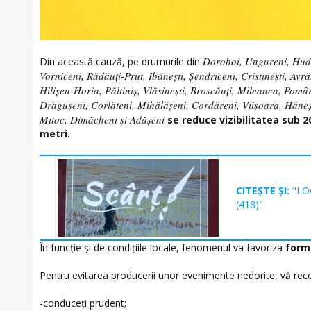
Dorohoi, Ungureni, Hude
Din această cauză, pe drumurile din
Vorniceni, Rădăuți-Prut, Ibănești, Șendriceni, Cristinești, A
Hilișeu-Horia, Păltiniș, Vlăsinești, Broscăuți, Mileanca, Pomâ
Drăgușeni, Corlăteni, Mihălășeni, Cordăreni, Viișoara, Hăneșt
Mitoc, Dimăcheni și Adășeni
se reduce vizibilitatea sub 2
metri.
CITEȘTE ȘI:
"LO
(418)"
În funcție și de condițiile locale, fenomenul va favoriza
form
Pentru evitarea producerii unor evenimente nedorite, vă r
-conduceți prudent;