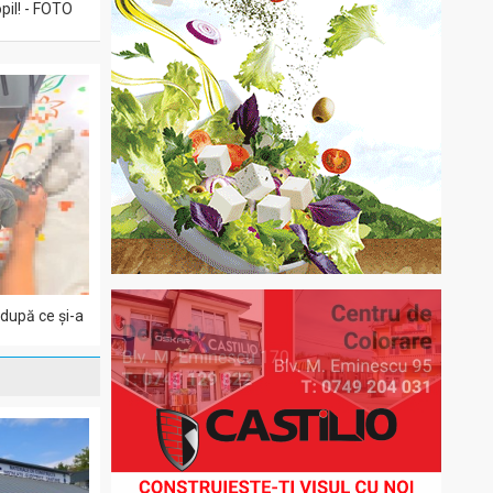
pil! - FOTO
 după ce și-a