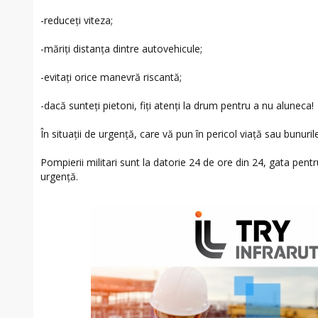
-reduceți viteza;
-măriți distanța dintre autovehicule;
-evitați orice manevră riscantă;
-dacă sunteți pietoni, fiți atenți la drum pentru a nu aluneca!
În situații de urgență, care vă pun în pericol viață sau bunuril
Pompierii militari sunt la datorie 24 de ore din 24, gata pentru 
urgență.