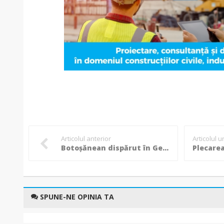
Articolul anterior
Articolul 
Botoșănean dispărut în Germania, polițiștii îl caută de cinci zile!
SPUNE-NE OPINIA TA