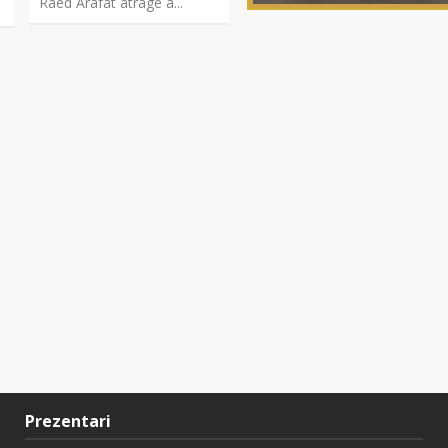
Raed Arafat atrage a...
Prezentari