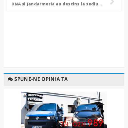
DNA și Jandarmeria au descins la sediul Direcției Regionale de Drumuri. Cine sunt cei vizați de percheziții!
SPUNE-NE OPINIA TA