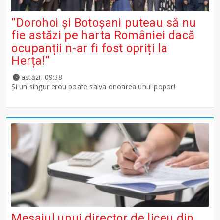
”Dorohoi și Botoșani puteau să nu
fie astăzi pe harta României dacă
ocupanții n-ar fi fost opriți la
Herța!”
astăzi, 09:38
Și un singur erou poate salva onoarea unui popor!
Mesajul unui director de liceu din