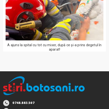
A ajuns la spital cu tot cu mixer, după ce și-a prins degetul în
aparat!
0748.883.507