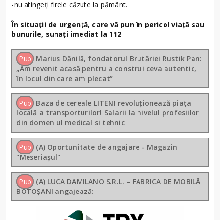
-nu atingeți firele căzute la pământ.
În situații de urgență, care vă pun în pericol viață sau
bunurile, sunați imediat la 112
Pub
Marius Dănilă, fondatorul Brutăriei Rustik Pan:
„Am revenit acasă pentru a construi ceva autentic,
în locul din care am plecat”
Pub
Baza de cereale LITENI revoluționează piața
locală a transporturilor! Salarii la nivelul profesiilor
din domeniul medical si tehnic
Pub
(A) Oportunitate de angajare - Magazin
"Meseriașul"
Pub
(A) LUCA DAMILANO S.R.L. – FABRICA DE MOBILĂ
BOTOȘANI angajează: