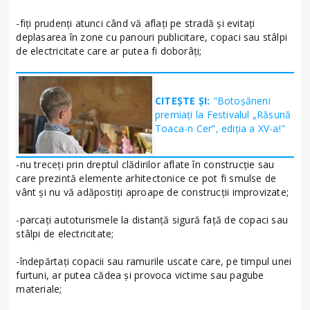
-fiți prudenți atunci când vă aflați pe stradă și evitați
deplasarea în zone cu panouri publicitare, copaci sau stâlpi
de electricitate care ar putea fi doborâți;
CITEȘTE ȘI:
"Botoșăneni
premiați la Festivalul „Răsună
Toaca-n Cer”, ediția a XV-a!"
-nu treceți prin dreptul clădirilor aflate în construcție sau
care prezintă elemente arhitectonice ce pot fi smulse de
vânt și nu vă adăpostiți aproape de construcții improvizate;
-parcați autoturismele la distanță sigură față de copaci sau
stâlpi de electricitate;
-îndepărtați copacii sau ramurile uscate care, pe timpul unei
furtuni, ar putea cădea şi provoca victime sau pagube
materiale;