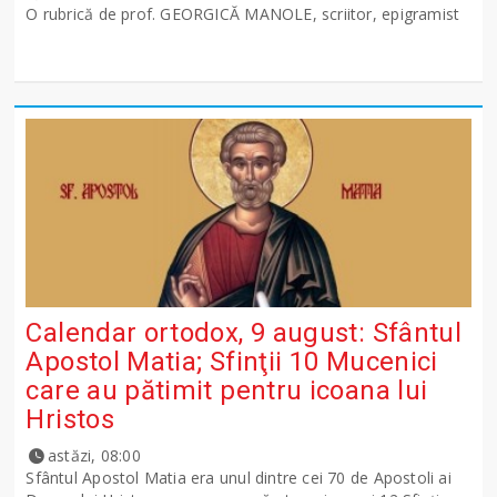
O rubrică de prof. GEORGICĂ MANOLE, scriitor, epigramist
Calendar ortodox, 9 august: Sfântul
Apostol Matia; Sfinţii 10 Mucenici
care au pătimit pentru icoana lui
Hristos
astăzi, 08:00
Sfântul Apostol Matia era unul dintre cei 70 de Apostoli ai