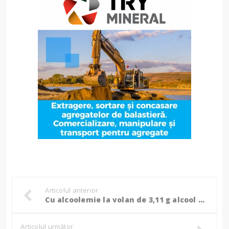
Articolul anterior
Cu alcoolemie la volan de 3,11 g alcool pur în aerul expirat, a ajuns direct în arestul Poliției!
Articolul următor