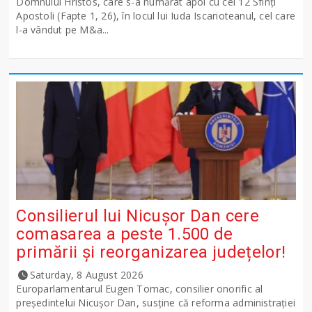
Domnului Hristos, care s-a numărat apoi cu cei 12 Sfinţi
Apostoli (Fapte 1, 26), în locul lui Iuda Iscarioteanul, cel care
l-a vândut pe M&a...
Consilierul lui Nicușor Dan cere
comasarea a peste 1.500 de
primării și reorganizarea județelor!
Saturday, 8 August 2026
Europarlamentarul Eugen Tomac, consilier onorific al
președintelui Nicușor Dan, susține că reforma administrației