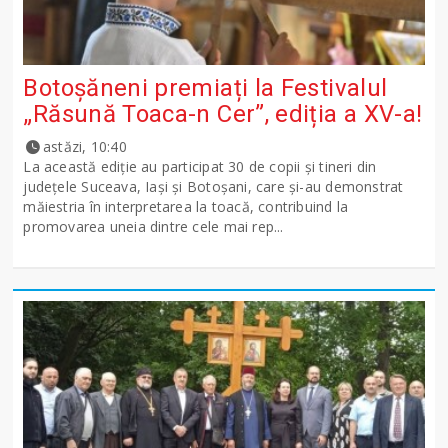
Botoșăneni premiați la Festivalul
„Răsună Toaca-n Cer”, ediția a XV-a!
astăzi, 10:40
La această ediție au participat 30 de copii și tineri din
județele Suceava, Iași și Botoșani, care și-au demonstrat
măiestria în interpretarea la toacă, contribuind la
promovarea uneia dintre cele mai rep...