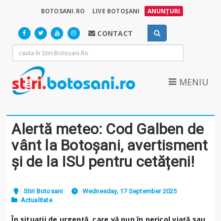
BOTOSANI.RO
LIVE BOTOȘANI
ANUNȚURI
CONTACT
MENIU
Alertă meteo: Cod Galben de
vânt la Botoșani, avertisment
și de la ISU pentru cetățeni!
Stiri Botosani
Wednesday, 17 September 2025
Actualitate
În situații de urgență, care vă pun în pericol viață sau