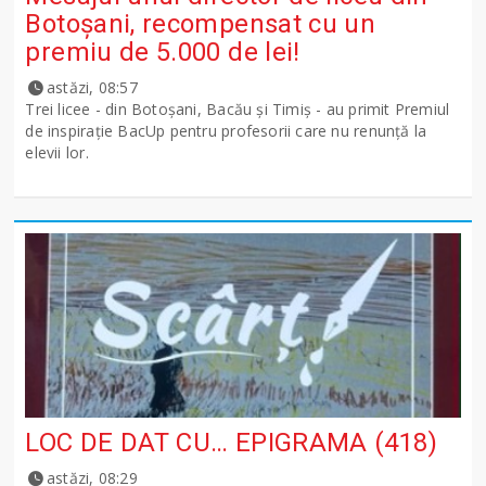
Botoșani, recompensat cu un
premiu de 5.000 de lei!
astăzi, 08:57
Trei licee - din Botoșani, Bacău și Timiș - au primit Premiul
de inspirație BacUp pentru profesorii care nu renunță la
elevii lor.
LOC DE DAT CU… EPIGRAMA (418)
astăzi, 08:29