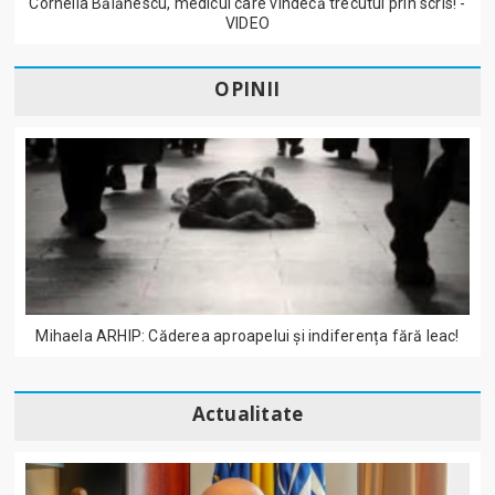
Cornelia Bălănescu, medicul care vindecă trecutul prin scris! -
VIDEO
OPINII
Mihaela ARHIP: Căderea aproapelui și indiferența fără leac!
Actualitate