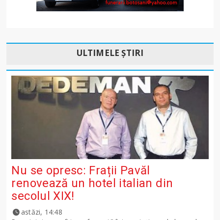
ULTIMELE ȘTIRI
Nu se opresc: Frații Pavăl
renovează un hotel italian din
secolul XIX!
astăzi, 14:48