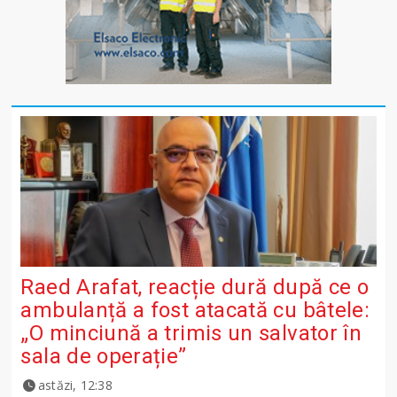
Raed Arafat, reacție dură după ce o
ambulanță a fost atacată cu bâtele:
„O minciună a trimis un salvator în
sala de operație”
astăzi, 12:38