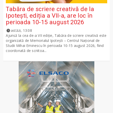
Tabăra de scriere creativă de la
Ipotești, ediția a VII-a, are loc în
perioada 10-15 august 2026
astăzi, 13:08
Ajunsă la cea de-a VII ediție, Tabăra de scriere creativă este
organizată de Memorialul Ipotești – Centrul Național de
Studii Mihai Eminescu în perioada 10-15 august 2026, fiind
coordonată de scriitoa...