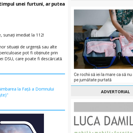
timpul unei furtuni, ar putea
e, sunați imediat la 112!
 situații de urgență sau alte
iculoase pot fi obținute prin
iei DSU, care poate fi descărcată
Ce rochii să iei la mare ca să nu 
pe jumătate purtată
himbarea la Față a Domnului
ADVERTORIAL
şte)"