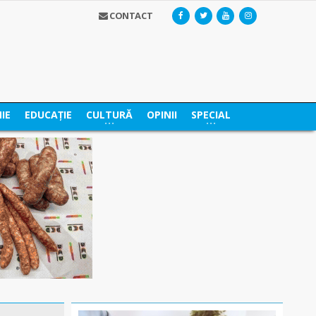
CONTACT
IE
EDUCAȚIE
CULTURĂ
OPINII
SPECIAL