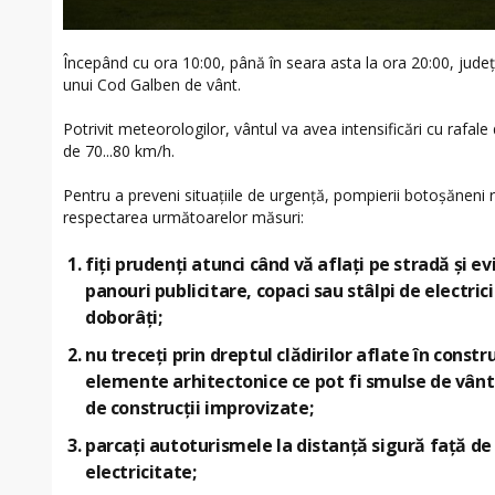
Începând cu ora 10:00, până în seara asta la ora 20:00, județ
unui Cod Galben de vânt.
Potrivit meteorologilor, vântul va avea intensificări cu rafale 
de 70...80 km/h.
Pentru a preveni situațiile de urgență, pompierii botoșăneni
respectarea următoarelor măsuri:
fiți prudenți atunci când vă aflați pe stradă și e
panouri publicitare, copaci sau stâlpi de electric
doborâți;
nu treceți prin dreptul clădirilor aflate în const
elemente arhitectonice ce pot fi smulse de vânt
de construcții improvizate;
parcați autoturismele la distanță sigură față de 
electricitate;