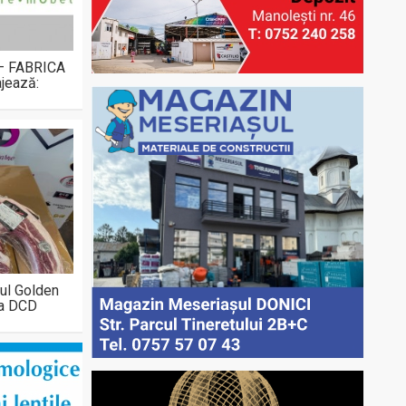
 – FABRICA
jează:
ul Golden
la DCD