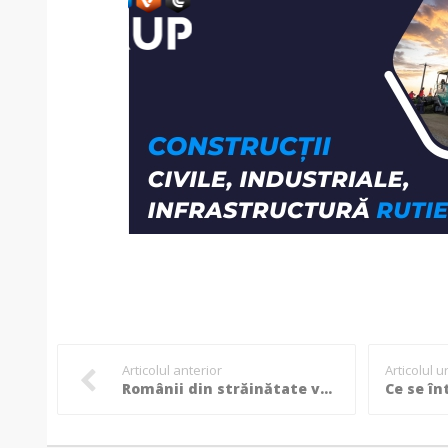
Articolul anterior
Articolul 
Românii din străinătate vor plăti din nou niște TAXE care au fost eliminate în urmă cu opt ani!