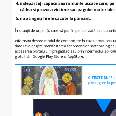
îndepărtați copacii sau ramurile uscate care, pe 
cădea şi provoca victime sau pagube materiale;
nu atingeți firele căzute la pământ.
În situații de urgență, care vă pun în pericol viață sau bunuril
Informații despre modul de comportare în cazul producerii unor
date utile despre manifestarea fenomenelor meteorologice per
accesarea portalului fiipregatit.ro sau prin intermediul aplicaț
gratuit din Google Play Store și AppStore.
CITEȘTE ȘI:
"Sc
(Dezlegare la pe