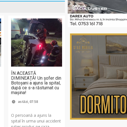
n
ÎN ACEASTĂ
DIMINEAȚĂ! Un șofer din
Botoșani a ajuns la spital,
după ce s-a răsturnat cu
mașina!
astăzi, 07:58
n
O persoană a ajuns la
spital în urma unui accident
rutier produs pe raza