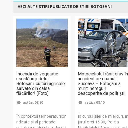
VEZI ALTE ȘTIRI PUBLICATE DE STIRI BOTOSANI
Incendii de vegetație
Motociclistul rănit grav î
uscată în județul
accident pe drumul
Botoșani, culturi agricole
Suceava – Botoșani a
salvate din calea
murit, nereguli
flăcărilor! (Foto)
descoperite de polițiști!
astăzi, 08:30
astăzi, 08:10
În contextul temperaturilor
În cursul zilei de miercuri, i
ridicate și al perioadei
jurul orei 15:30, Poliția
secetoase, riscul producerii
Municipiului Suceava a fost