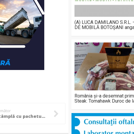
(A) LUCA DAMILANO S.R.L.
DE MOBILĂ BOTOȘANI anga
România și-a desemnat prim
Steak: Tomahawk Duroc de 
următor
Ce se întâmplă cu pachetul 2 de măsuri de austeritate. Surse: Ședința de guvern se amână, Bolojan vrea să discute cu Grindeanu