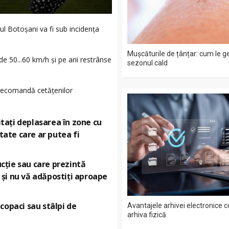
ul Botoșani va fi sub incidența
Mușcăturile de țânțar: cum le g
de 50...60 km/h și pe arii restrânse
sezonul cald
 recomandă cetățenilor
vitați deplasarea în zone cu
itate care ar putea fi
rucție sau care prezintă
 și nu vă adăpostiți aproape
copaci sau stâlpi de
Avantajele arhivei electronice 
arhiva fizică