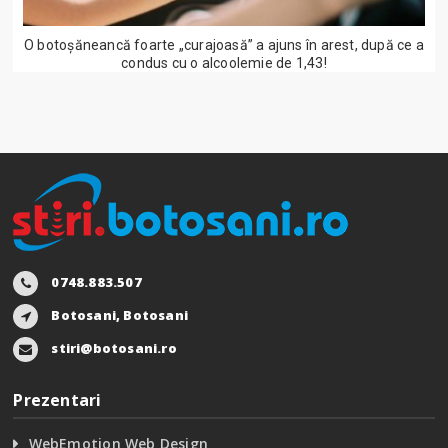
O botoșăneancă foarte „curajoasă” a ajuns în arest, după ce a
condus cu o alcoolemie de 1,43!
0748.883.507
Botosani, Botosani
stiri@botosani.ro
Prezentari
WebEmotion Web Design