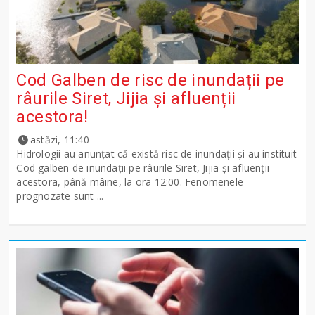
Cod Galben de risc de inundații pe
râurile Siret, Jijia și afluenții
acestora!
astăzi, 11:40
Hidrologii au anunțat că există risc de inundații și au instituit
Cod galben de inundații pe râurile Siret, Jijia și afluenții
acestora, până mâine, la ora 12:00. Fenomenele
prognozate sunt ...