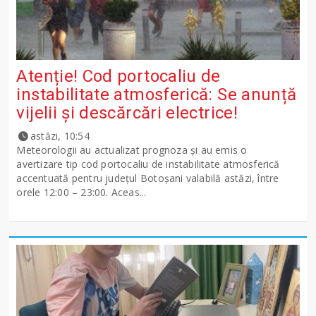
Atenție! Cod portocaliu de
instabilitate atmosferică: Se anunță
vijelii și descărcări electrice!
astăzi, 10:54
Meteorologii au actualizat prognoza și au emis o
avertizare tip cod portocaliu de instabilitate atmosferică
accentuată pentru județul Botoșani valabilă astăzi, între
orele 12:00 – 23:00. Aceas...