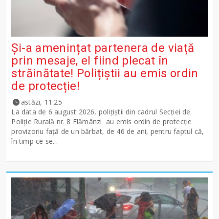
Și-a amenințat partenera de viață
prin mesaje, el fiind plecat în
străinătate! Polițiștii au emis ordin
de protecție!
astăzi, 11:25
La data de 6 august 2026, polițiștii din cadrul Secției de
Poliție Rurală nr. 8 Flămânzi au emis ordin de protecție
provizoriu față de un bărbat, de 46 de ani, pentru faptul că,
în timp ce se...