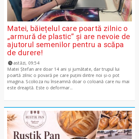
Matei, băiețelul care poartă zilnic o
„armură de plastic” și are nevoie de
ajutorul semenilor pentru a scăpa
de durere!
astăzi, 09:54
Matei Ștefan are doar 14 ani și jumătate, dar trupul lui
poartă zilnic o povară pe care puțini dintre noi și-o pot
imagina. Scolioza nu înseamnă doar o coloană care nu mai
este dreaptă. Este o deformar...