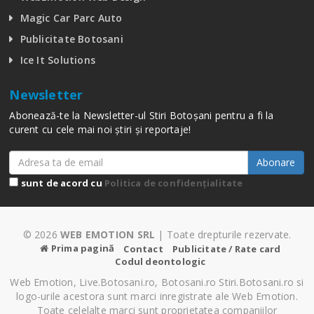
Magic Car Parc Auto
Publicitate Botosani
Ice It Solutions
Newsletter
Abonează-te la Newsletter-ul Stiri Botoșani pentru a fi la
curent cu cele mai noi știri și reportaje!
Abonare
sunt de acord cu
Politica de confidențialitate
© 2026
WEB EMOTION SRL
| Toate drepturile rezervate.
Prima pagină
Contact
Publicitate / Rate card
Codul deontologic
Web Emotion, Live.Botosani.ro, Botosani.ro Stiri.Botosani.ro si
logo-urile acestora sunt marci inregistrate ale Web Emotion.
Toate celelalte marci sunt proprietatea companiilor