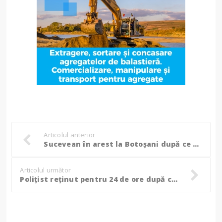
Articolul anterior
Sucevean în arest la Botoșani după ce a urcat băut la volan și s-a răsturnat cu mașina!
Articolul următor
Poliţist reţinut pentru 24 de ore după ce a fost prins beat la volan!