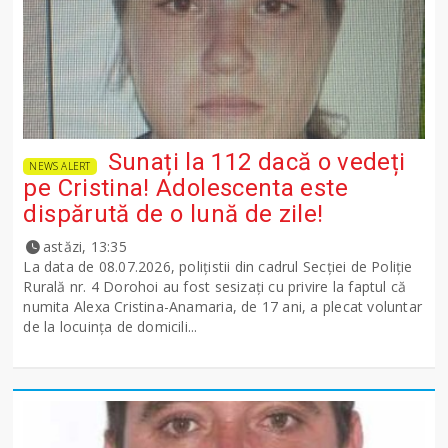
Sunați la 112 dacă o vedeți
NEWS ALERT
pe Cristina! Adolescenta este
dispărută de o lună de zile!
astăzi, 13:35
La data de 08.07.2026, polițistii din cadrul Secției de Poliție
Rurală nr. 4 Dorohoi au fost sesizați cu privire la faptul că
numita Alexa Cristina-Anamaria, de 17 ani, a plecat voluntar
de la locuința de domicili...