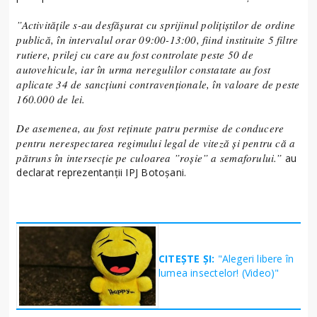
”Activitățile s-au desfășurat cu sprijinul polițiștilor de ordine
publică, în intervalul orar 09:00-13:00, fiind instituite 5 filtre
rutiere, prilej cu care au fost controlate peste 50 de
autovehicule, iar în urma neregulilor constatate au fost
aplicate 34 de sancțiuni contravenționale, în valoare de peste
160.000 de lei.
De asemenea, au fost reținute patru permise de conducere
pentru nerespectarea regimului legal de viteză și pentru că a
pătruns în intersecție pe culoarea ”roșie” a semaforului.”
au
declarat reprezentanții IPJ Botoșani.
CITEȘTE ȘI:
"Alegeri libere în
lumea insectelor! (Video)"