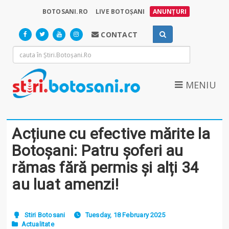
BOTOSANI.RO
LIVE BOTOȘANI
ANUNȚURI
CONTACT
MENIU
Acțiune cu efective mărite la
Botoșani: Patru șoferi au
rămas fără permis și alți 34
au luat amenzi!
Stiri Botosani
Tuesday, 18 February 2025
Actualitate