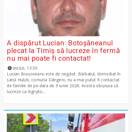
A dispărut Lucian: Botoșăneanul
plecat la Timiș să lucreze în fermă
nu mai poate fi contactat!
astăzi, 13:30
Lucian Brașoveanu este de negăsit. Bărbatul, domiciliat în
satul Hulub, comuna Dângeni, nu a mai putut fi contactat
de familie de pe data de 9 iunie 2026. Acesta obișnuia să
lucreze ca îngrijito...