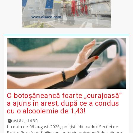
O botoșăneancă foarte „curajoasă”
a ajuns în arest, după ce a condus
cu o alcoolemie de 1,43!
astăzi, 14:30
La data de 06 august 2026, polițiștii din cadrul Secției de
Poliție Rurală nr. 3 Hlipiceni au emis ordonanță de reținere