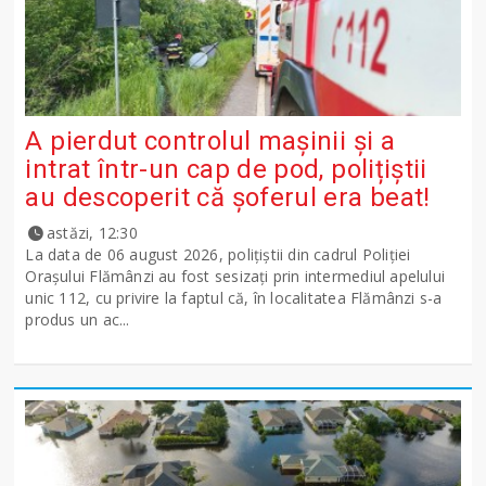
A pierdut controlul mașinii și a
intrat într-un cap de pod, polițiștii
au descoperit că șoferul era beat!
astăzi, 12:30
La data de 06 august 2026, polițiștii din cadrul Poliției
Orașului Flămânzi au fost sesizați prin intermediul apelului
unic 112, cu privire la faptul că, în localitatea Flămânzi s-a
produs un ac...