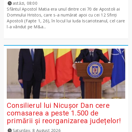
astăzi, 08:00
Sfântul Apostol Matia era unul dintre cei 70 de Apostoli ai
Domnului Hristos, care s-a numărat apoi cu cei 12 Sfinţi
Apostoli (Fapte 1, 26), în locul lui Iuda Iscarioteanul, cel care
l-a vândut pe M&a...
Consilierul lui Nicușor Dan cere
comasarea a peste 1.500 de
primării și reorganizarea județelor!
Saturday, 8 August 2026