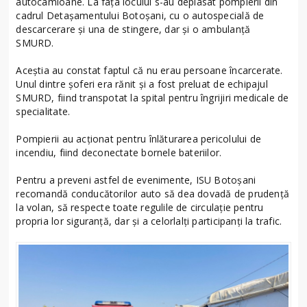
autocamioane. La fața locului s-au deplasat pompierii din
cadrul Detaşamentului Botoșani, cu o autospecială de
descarcerare și una de stingere, dar și o ambulanță
SMURD.
Aceștia au constat faptul că nu erau persoane încarcerate.
Unul dintre șoferi era rănit și a fost preluat de echipajul
SMURD, fiind transpotat la spital pentru îngrijiri medicale de
specialitate.
Pompierii au acționat pentru înlăturarea pericolului de
incendiu, fiind deconectate bornele bateriilor.
Pentru a preveni astfel de evenimente, ISU Botoșani
recomandă conducătorilor auto să dea dovadă de prudență
la volan, să respecte toate regulile de circulație pentru
propria lor siguranță, dar și a celorlalți participanți la trafic.