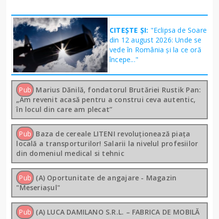
CITEȘTE ȘI:
"Eclipsa de Soare
din 12 august 2026: Unde se
vede în România și la ce oră
începe..."
Pub
Marius Dănilă, fondatorul Brutăriei Rustik Pan:
„Am revenit acasă pentru a construi ceva autentic,
în locul din care am plecat”
Pub
Baza de cereale LITENI revoluționează piața
locală a transporturilor! Salarii la nivelul profesiilor
din domeniul medical si tehnic
Pub
(A) Oportunitate de angajare - Magazin
"Meseriașul"
Pub
(A) LUCA DAMILANO S.R.L. – FABRICA DE MOBILĂ