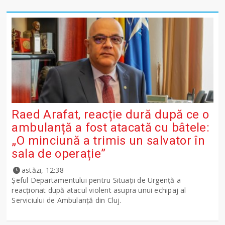
Raed Arafat, reacție dură după ce o
ambulanță a fost atacată cu bâtele:
„O minciună a trimis un salvator în
sala de operație”
astăzi, 12:38
Șeful Departamentului pentru Situații de Urgență a
reacționat după atacul violent asupra unui echipaj al
Serviciului de Ambulanță din Cluj.