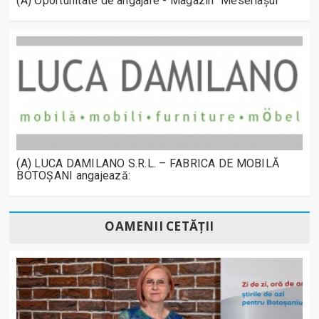
(A) Oportunitate de angajare - Magazin "Meseriașul"
(A) LUCA DAMILANO S.R.L. – FABRICA DE MOBILĂ
BOTOȘANI angajează:
OAMENII CETĂȚII