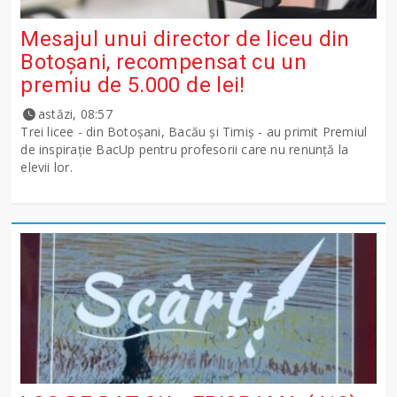
Mesajul unui director de liceu din
Botoșani, recompensat cu un
premiu de 5.000 de lei!
astăzi, 08:57
Trei licee - din Botoșani, Bacău și Timiș - au primit Premiul
de inspirație BacUp pentru profesorii care nu renunță la
elevii lor.