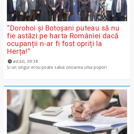
”Dorohoi și Botoșani puteau să nu
fie astăzi pe harta României dacă
ocupanții n-ar fi fost opriți la
Herța!”
astăzi, 09:38
Și un singur erou poate salva onoarea unui popor!