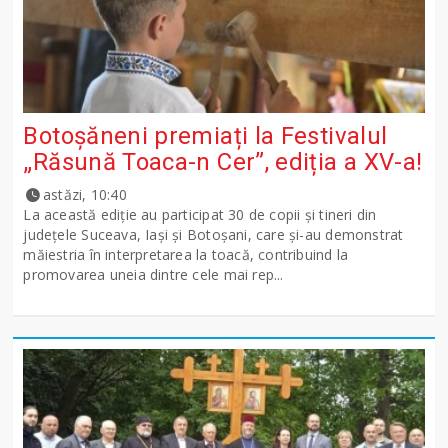
Botoșăneni premiați la Festivalul
„Răsună Toaca-n Cer”, ediția a XV-a!
astăzi, 10:40
La această ediție au participat 30 de copii și tineri din
județele Suceava, Iași și Botoșani, care și-au demonstrat
măiestria în interpretarea la toacă, contribuind la
promovarea uneia dintre cele mai rep...