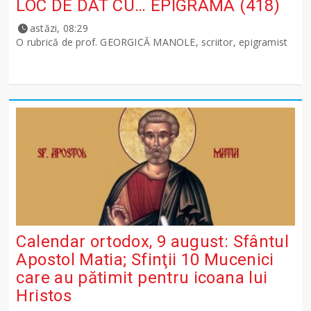
LOC DE DAT CU… EPIGRAMA (418)
astăzi, 08:29
O rubrică de prof. GEORGICĂ MANOLE, scriitor, epigramist
Calendar ortodox, 9 august: Sfântul
Apostol Matia; Sfinţii 10 Mucenici
care au pătimit pentru icoana lui
Hristos