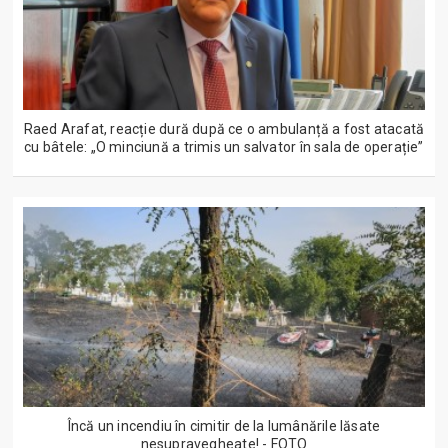
Raed Arafat, reacție dură după ce o ambulanță a fost atacată
cu bâtele: „O minciună a trimis un salvator în sala de operație”
Încă un incendiu în cimitir de la lumânările lăsate
nesupravegheate! - FOTO