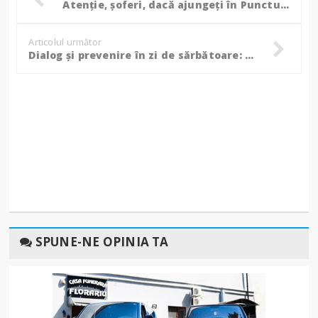
Atenție, șoferi, dacă ajungeți în Punctul de Trecere a Frontierei Stânca–Costești în zilele de 4 și 5 septembrie!
Articolul următor
Dialog și prevenire în zi de sărbătoare: polițiștii botoșăneni în mijlocul comunității din orașul Ștefănești!
SPUNE-NE OPINIA TA