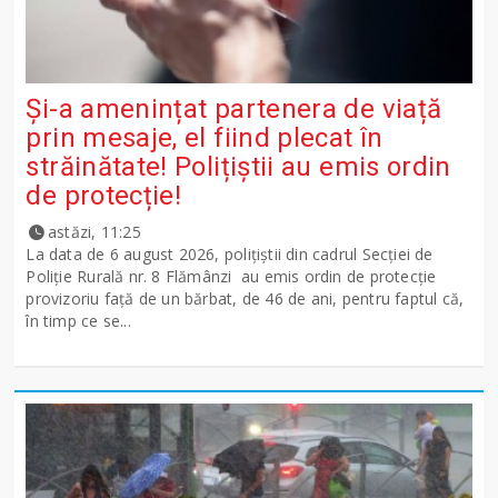
Și-a amenințat partenera de viață
prin mesaje, el fiind plecat în
străinătate! Polițiștii au emis ordin
de protecție!
astăzi, 11:25
La data de 6 august 2026, polițiștii din cadrul Secției de
Poliție Rurală nr. 8 Flămânzi au emis ordin de protecție
provizoriu față de un bărbat, de 46 de ani, pentru faptul că,
în timp ce se...