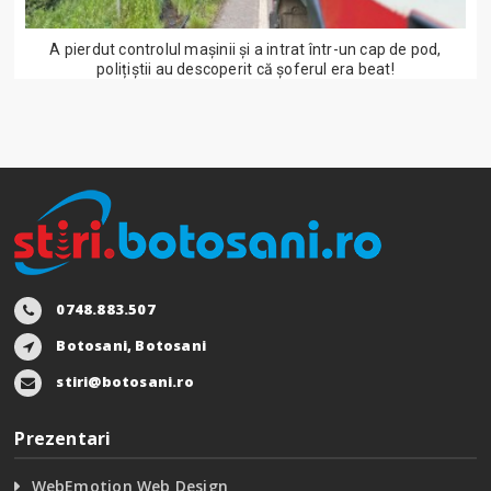
A pierdut controlul mașinii și a intrat într-un cap de pod,
polițiștii au descoperit că șoferul era beat!
0748.883.507
Botosani, Botosani
stiri@botosani.ro
Prezentari
WebEmotion Web Design