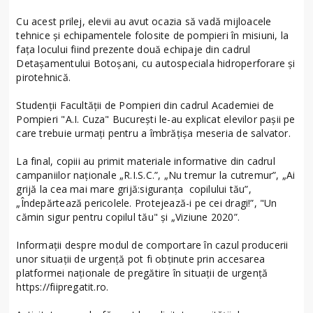
Cu acest prilej, elevii au avut ocazia să vadă mijloacele
tehnice și echipamentele folosite de pompieri în misiuni, la
fața locului fiind prezente două echipaje din cadrul
Detașamentului Botoșani, cu autospeciala hidroperforare și
pirotehnică.
Studenții Facultății de Pompieri din cadrul Academiei de
Pompieri "A.I. Cuza" București le-au explicat elevilor pașii pe
care trebuie urmați pentru a îmbrățișa meseria de salvator.
La final, copiii au primit materiale informative din cadrul
campaniilor naționale „R.I.S.C.”, „Nu tremur la cutremur”, „Ai
grijă la cea mai mare grijă:siguranța copilului tău”,
„Îndepărtează pericolele. Protejează-i pe cei dragi!”, "Un
cămin sigur pentru copilul tău" și „Viziune 2020”.
Informații despre modul de comportare în cazul producerii
unor situații de urgență pot fi obținute prin accesarea
platformei naționale de pregătire în situații de urgență
https://fiipregatit.ro.