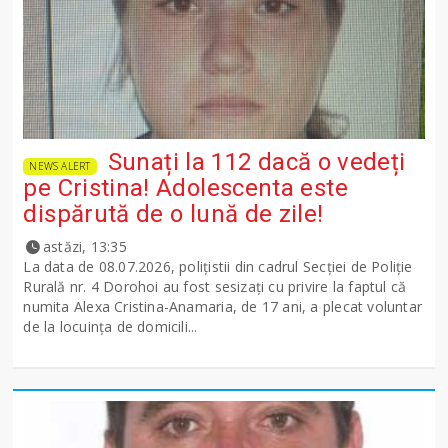
Sunați la 112 dacă o vedeți
NEWS ALERT
pe Cristina! Adolescenta este
dispărută de o lună de zile!
astăzi, 13:35
La data de 08.07.2026, polițistii din cadrul Secției de Poliție
Rurală nr. 4 Dorohoi au fost sesizați cu privire la faptul că
numita Alexa Cristina-Anamaria, de 17 ani, a plecat voluntar
de la locuința de domicili...