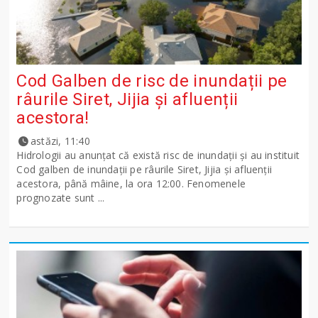
Cod Galben de risc de inundații pe
râurile Siret, Jijia și afluenții
acestora!
astăzi, 11:40
Hidrologii au anunțat că există risc de inundații și au instituit
Cod galben de inundații pe râurile Siret, Jijia și afluenții
acestora, până mâine, la ora 12:00. Fenomenele
prognozate sunt ...