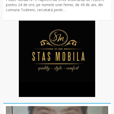
pentru 24 de ore, pe numele unei femei, de 49 de ani, din
comuna Todireni, cercetată pentr...