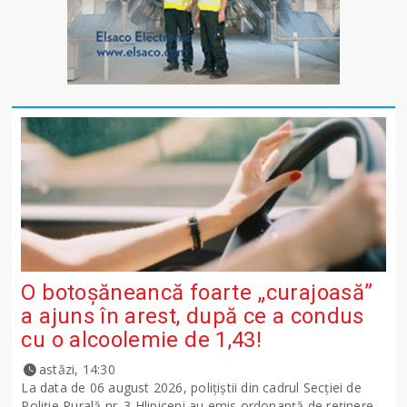
O botoșăneancă foarte „curajoasă”
a ajuns în arest, după ce a condus
cu o alcoolemie de 1,43!
astăzi, 14:30
La data de 06 august 2026, polițiștii din cadrul Secției de
Poliție Rurală nr. 3 Hlipiceni au emis ordonanță de reținere