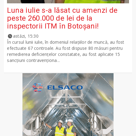
Luna iulie s-a lăsat cu amenzi de
peste 260.000 de lei de la
inspectorii ITM în Botoșani!
astăzi, 15:30
În cursul lunii iulie, în domeniul relațiilor de muncă, au fost
efectuate 67 controale. Au fost dispuse 80 măsuri pentru
remedierea deficiențelor constatate, au fost aplicate 15
sancţiuni contravenționa...