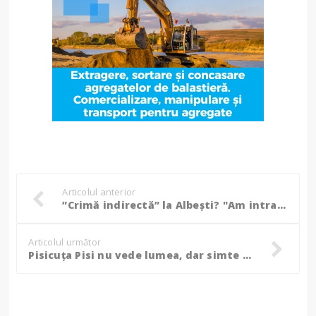
Articolul anterior
”Crimă indirectă” la Albești? "Am intrat peste sora mea, am văzut că e moartă"
Articolul următor
Pisicuța Pisi nu vede lumea, dar simte iubirea. Ajut-o să își găsească un loc în lumea ta!