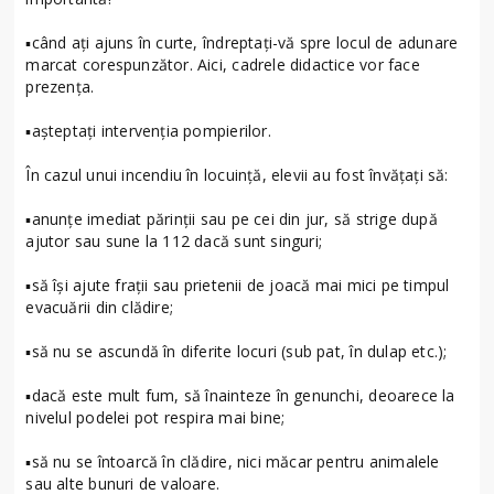
▪️când aţi ajuns în curte, îndreptaţi-vă spre locul de adunare
marcat corespunzător. Aici, cadrele didactice vor face
prezenţa.
▪️aşteptaţi intervenția pompierilor.
În cazul unui incendiu în locuință, elevii au fost învățați să:
▪️anunţe imediat părinţii sau pe cei din jur, să strige după
ajutor sau sune la 112 dacă sunt singuri;
▪️să își ajute frații sau prietenii de joacă mai mici pe timpul
evacuării din clădire;
▪️să nu se ascundă în diferite locuri (sub pat, în dulap etc.);
▪️dacă este mult fum, să înainteze în genunchi, deoarece la
nivelul podelei pot respira mai bine;
▪️să nu se întoarcă în clădire, nici măcar pentru animalele
sau alte bunuri de valoare.