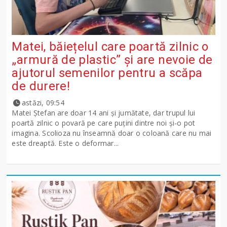
Matei, băiețelul care poartă zilnic o
„armură de plastic” și are nevoie de
ajutorul semenilor pentru a scăpa
de durere!
astăzi, 09:54
Matei Ștefan are doar 14 ani și jumătate, dar trupul lui
poartă zilnic o povară pe care puțini dintre noi și-o pot
imagina. Scolioza nu înseamnă doar o coloană care nu mai
este dreaptă. Este o deformar...