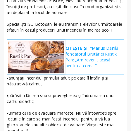
La auzul semnalelor acustice, elevii au reacționat imediat și,
însoțiți de profesori, au ieșit din clase în mod organizat și s-
au deplasat la locul de adunare.
Specialiști ISU Botoșani le-au transmis elevilor următoarele
sfaturi în cazul producerii unui incendiu în incinta școlii:
CITEȘTE ȘI:
"Marius Dănilă,
fondatorul Brutăriei Rustik
Pan: „Am revenit acasă
pentru a cons..."
▪️anunțați incendiul primului adult pe care îl întâlniți și
păstraţi-vă calmul;
▪️părăsiți clădirea sub supravegherea și îndrumarea unui
cadru didactic;
▪️urmaţi căile de evacuare marcate. Nu vă întoarceţi spre
locurile în care se manifestă incendiul pentru a vă lua
ghiozdanele sau alte obiecte de valoare! Viaţa este mai
importantă!