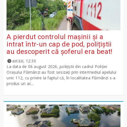
A pierdut controlul mașinii și a
intrat într-un cap de pod, polițiștii
au descoperit că șoferul era beat!
astăzi, 12:30
La data de 06 august 2026, polițiștii din cadrul Poliției
Orașului Flămânzi au fost sesizați prin intermediul apelului
unic 112, cu privire la faptul că, în localitatea Flămânzi s-a
produs un ac...