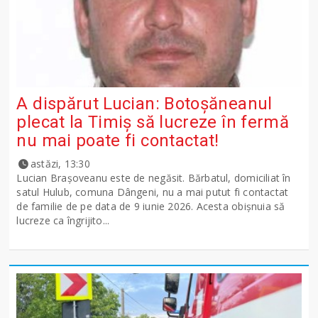
A dispărut Lucian: Botoșăneanul
plecat la Timiș să lucreze în fermă
nu mai poate fi contactat!
astăzi, 13:30
Lucian Brașoveanu este de negăsit. Bărbatul, domiciliat în
satul Hulub, comuna Dângeni, nu a mai putut fi contactat
de familie de pe data de 9 iunie 2026. Acesta obișnuia să
lucreze ca îngrijito...