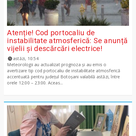
Atenție! Cod portocaliu de
instabilitate atmosferică: Se anunță
vijelii și descărcări electrice!
astăzi, 10:54
Meteorologii au actualizat prognoza și au emis o
avertizare tip cod portocaliu de instabilitate atmosferică
accentuată pentru județul Botoșani valabilă astăzi, între
orele 12:00 – 23:00. Aceas...