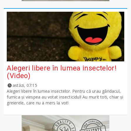
Alegeri libere în lumea insectelor!
(Video)
astăzi, 07:15
Alegeri libere în lumea insectelor. Pentru că urau gândacul,
furnica și viespea au votat insecticidul! Au murit toti, chiar și
greierele, care nu a mers la vot!