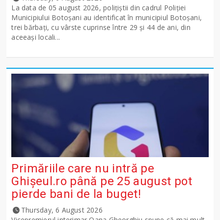
La data de 05 august 2026, polițiștii din cadrul Poliției
Municipiului Botoșani au identificat în municipiul Botoșani,
trei bărbați, cu vârste cuprinse între 29 și 44 de ani, din
aceeași locali...
Primăriile care nu intră pe
Ghişeul.ro până pe 25 august pot
pierde bani de la buget!
Thursday, 6 August 2026
Vicepremierul interimar Oana Gheorghiu spune că mai mult