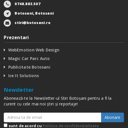
0748.883.507
Botosani, Botosani
stiri@botosani.ro
Prezentari
WebEmotion Web Design
Magic Car Parc Auto
Publicitate Botosani
Ice It Solutions
Newsletter
Abonează-te la Newsletter-ul Stiri Botoșani pentru a fi la
curent cu cele mai noi știri și reportaje!
Abonare
sunt de acord cu
Politica de confidențialitate