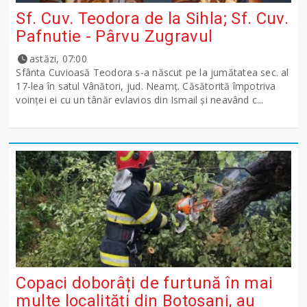
Sf. Cuv. Teodora de la Sihla; Sf. Cuv.
Pafnutie - Pârvu Zugravul
astăzi, 07:00
Sfânta Cuvioasă Teodora s-a născut pe la jumătatea sec. al
17-lea în satul Vânători, jud. Neamţ. Căsătorită împotriva
voinţei ei cu un tânăr evlavios din Ismail şi neavând c...
Copaci doborâți de furtună în mai
multe localități din Botoșani, au