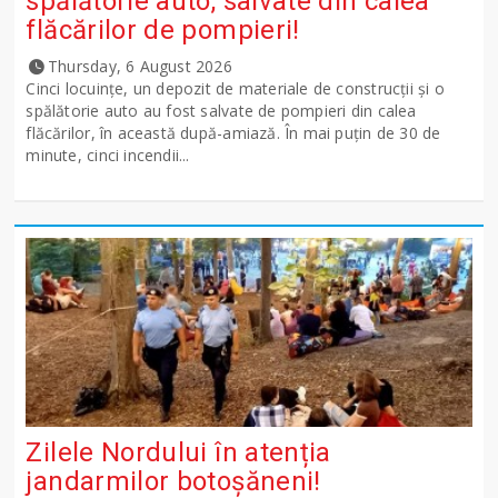
spălătorie auto, salvate din calea
flăcărilor de pompieri!
Thursday, 6 August 2026
Cinci locuințe, un depozit de materiale de construcții și o
spălătorie auto au fost salvate de pompieri din calea
flăcărilor, în această după-amiază. În mai puțin de 30 de
minute, cinci incendii...
Zilele Nordului în atenția
jandarmilor botoșăneni!