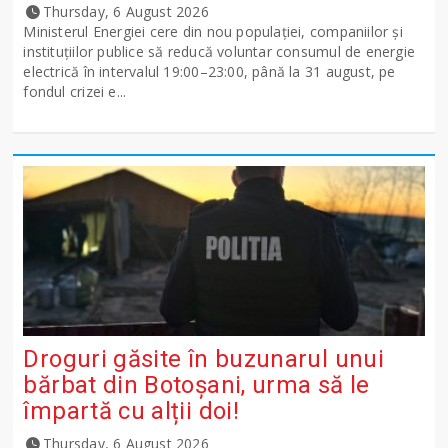
Thursday, 6 August 2026
Ministerul Energiei cere din nou populației, companiilor și
instituțiilor publice să reducă voluntar consumul de energie
electrică în intervalul 19:00–23:00, până la 31 august, pe
fondul crizei e...
Droguri găsite în buzunarul unui
bărbat din Botoșani, urma să le
împartă cu alții doi!
Thursday, 6 August 2026