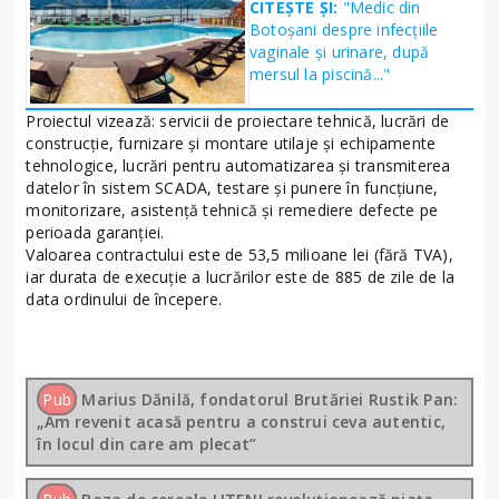
CITEȘTE ȘI:
"Medic din
Botoșani despre infecțiile
vaginale și urinare, după
mersul la piscină..."
Proiectul vizează: servicii de proiectare tehnică, lucrări de
construcție, furnizare și montare utilaje și echipamente
tehnologice, lucrări pentru automatizarea și transmiterea
datelor în sistem SCADA, testare și punere în funcțiune,
monitorizare, asistență tehnică și remediere defecte pe
perioada garanției.
Valoarea contractului este de 53,5 milioane lei (fără TVA),
iar durata de execuție a lucrărilor este de 885 de zile de la
data ordinului de începere.
Pub
Marius Dănilă, fondatorul Brutăriei Rustik Pan:
„Am revenit acasă pentru a construi ceva autentic,
în locul din care am plecat”