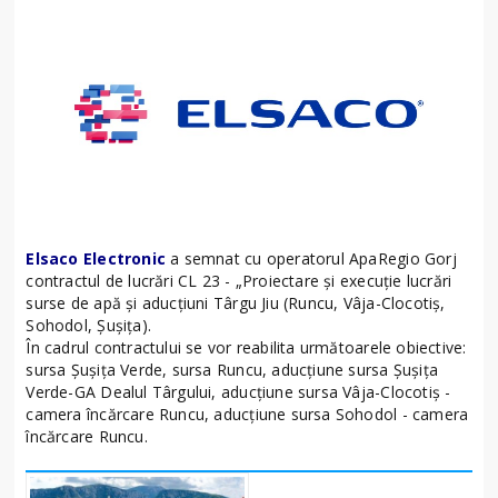
Elsaco Electronic
a semnat cu operatorul ApaRegio Gorj
contractul de lucrări CL 23 - „Proiectare și execuție lucrări
surse de apă și aducțiuni Târgu Jiu (Runcu, Vâja-Clocotiș,
Sohodol, Șușița).
În cadrul contractului se vor reabilita următoarele obiective:
sursa Șușița Verde, sursa Runcu, aducțiune sursa Șușița
Verde-GA Dealul Târgului, aducțiune sursa Vâja-Clocotiș -
camera încărcare Runcu, aducțiune sursa Sohodol - camera
încărcare Runcu.