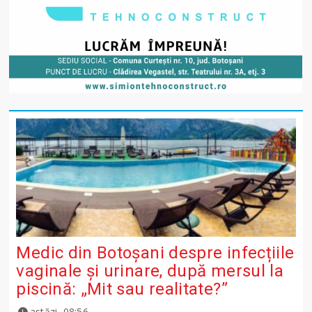
Medic din Botoșani despre infecțiile
vaginale și urinare, după mersul la
piscină: „Mit sau realitate?”
astăzi, 08:56