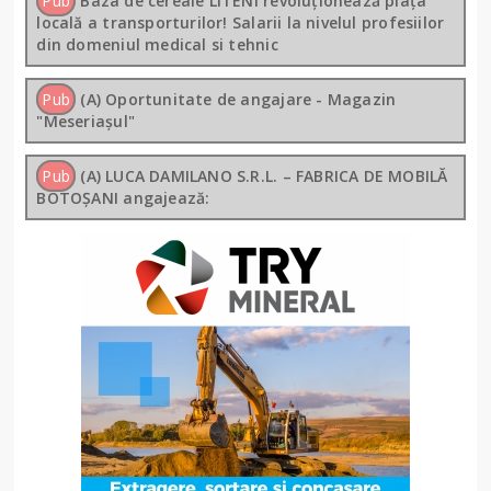
Pub
Baza de cereale LITENI revoluționează piața
locală a transporturilor! Salarii la nivelul profesiilor
din domeniul medical si tehnic
Pub
(A) Oportunitate de angajare - Magazin
"Meseriașul"
Pub
(A) LUCA DAMILANO S.R.L. – FABRICA DE MOBILĂ
BOTOȘANI angajează: