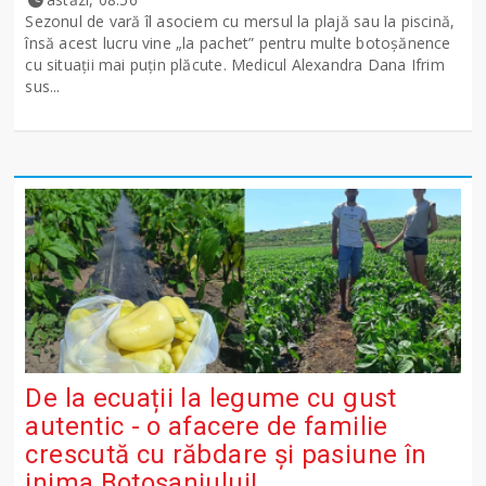
Sezonul de vară îl asociem cu mersul la plajă sau la piscină,
însă acest lucru vine „la pachet” pentru multe botoșănence
cu situații mai puțin plăcute. Medicul Alexandra Dana Ifrim
sus...
De la ecuații la legume cu gust
autentic - o afacere de familie
crescută cu răbdare și pasiune în
inima Botoșaniului!