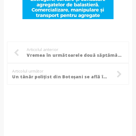
Articolul anterior
Vremea în următoarele două săptămâni, se anunță temperaturi de peste 25 de grade Celsius!
Articolul următor
Un tânăr polițist din Botoșani se află în stare critică, după ce s-a împușcat în cap!