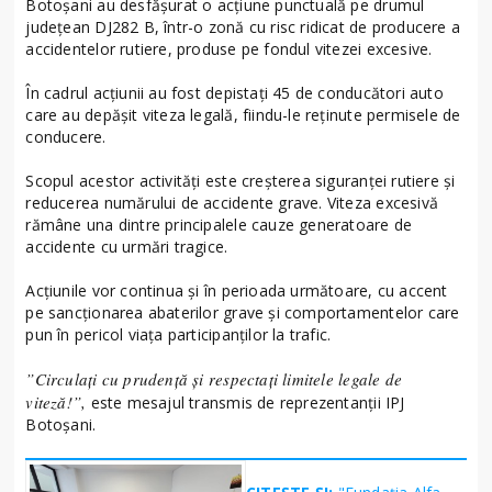
Botoșani au desfășurat o acțiune punctuală pe drumul
județean DJ282 B, într-o zonă cu risc ridicat de producere a
accidentelor rutiere, produse pe fondul vitezei excesive.
În cadrul acțiunii au fost depistați 45 de conducători auto
care au depășit viteza legală, fiindu-le reținute permisele de
conducere.
Scopul acestor activități este creșterea siguranței rutiere și
reducerea numărului de accidente grave. Viteza excesivă
rămâne una dintre principalele cauze generatoare de
accidente cu urmări tragice.
Acțiunile vor continua și în perioada următoare, cu accent
pe sancționarea abaterilor grave și comportamentelor care
pun în pericol viața participanților la trafic.
”Circulați cu prudență și respectați limitele legale de
viteză!”,
este mesajul transmis de reprezentanții IPJ
Botoșani.