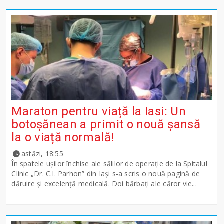
Maraton pentru viață la Iasi: Un
botoșănean a primit o nouă șansă
la o viață normală!
astăzi, 18:55
În spatele ușilor închise ale sălilor de operație de la Spitalul
Clinic „Dr. C.I. Parhon” din Iași s-a scris o nouă pagină de
dăruire și excelență medicală. Doi bărbați ale căror vie...