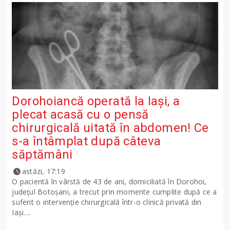
Dorohoiancă operată la Iași, a
plecat acasă cu o pensă
chirurgicală uitată în abdomen! Ce
s-a întâmplat după câteva
săptămâni
astăzi, 17:19
O pacientă în vârstă de 43 de ani, domiciliată în Dorohoi,
județul Botoșani, a trecut prin momente cumplite după ce a
suferit o intervenție chirurgicală într-o clinică privată din
Iași....