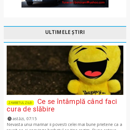
ULTIMELE ȘTIRI
Ce se întâmplă când faci
ZAMBETUL ZILEI
cura de slăbire
astăzi, 07:15
Nevasta unui marinar ii povesti celei mai bune prietene ca a