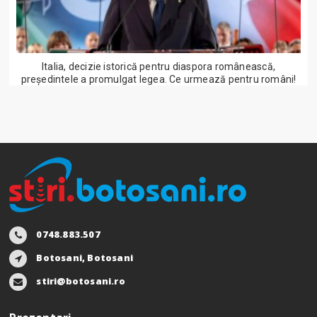
Italia, decizie istorică pentru diaspora românească,
președintele a promulgat legea. Ce urmează pentru români!
0748.883.507
Botosani, Botosani
stiri@botosani.ro