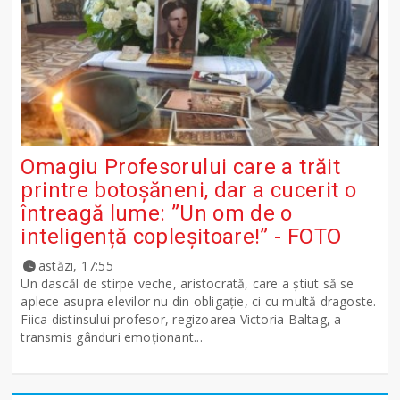
Omagiu Profesorului care a trăit
printre botoșăneni, dar a cucerit o
întreagă lume: ”Un om de o
inteligență copleșitoare!” - FOTO
astăzi, 17:55
Un dascăl de stirpe veche, aristocrată, care a știut să se
aplece asupra elevilor nu din obligație, ci cu multă dragoste.
Fiica distinsului profesor, regizoarea Victoria Baltag, a
transmis gânduri emoționant...