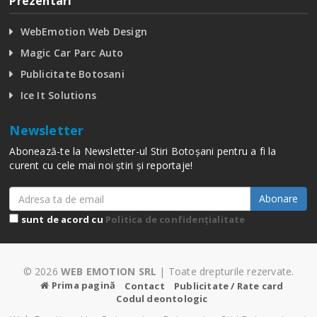
Prezentari
WebEmotion Web Design
Magic Car Parc Auto
Publicitate Botosani
Ice It Solutions
Newsletter
Abonează-te la Newsletter-ul Stiri Botoșani pentru a fi la
curent cu cele mai noi știri și reportaje!
Abonare
sunt de acord cu
Politica de confidențialitate
© 2026
WEB EMOTION SRL
| Toate drepturile rezervate.
Prima pagină
Contact
Publicitate / Rate card
Codul deontologic