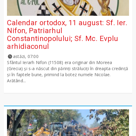
Calendar ortodox, 11 august: Sf. Ier.
Nifon, Patriarhul
Constantinopolului; Sf. Mc. Evplu
arhidiaconul
astăzi, 07:00
Sfântul Ierarh Nifon (†1508) era originar din Moreea
(Grecia) şi s-a născut din părinţi străluciţi în dreapta credinţă
şi în faptele bune, primind la botez numele Nicolae.
Arătând...