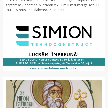
reusit sa-si convinga barbatul sa tina regim. Dupa cateva
saptamani, prietena o intreaba: - Cum ii mai merge sotului
tau? - A reusit sa slabeasca? - Binent...