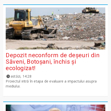
Depozit neconform de deșeuri din
Săveni, Botoșani, închis și
ecologizat!
astăzi, 14:28
Proiectul intră în etapa de evaluare a impactului asupra
mediului.