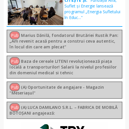
CITEȘTE ȘI:
"Fundația Alfa,
Suflet și Energie lansează
programul „Energia Sufletului
în Educ..."
Pub
Marius Dănilă, fondatorul Brutăriei Rustik Pan:
„Am revenit acasă pentru a construi ceva autentic,
în locul din care am plecat”
Pub
Baza de cereale LITENI revoluționează piața
locală a transporturilor! Salarii la nivelul profesiilor
din domeniul medical si tehnic
Pub
(A) Oportunitate de angajare - Magazin
"Meseriașul"
Pub
(A) LUCA DAMILANO S.R.L. – FABRICA DE MOBILĂ
BOTOȘANI angajează: