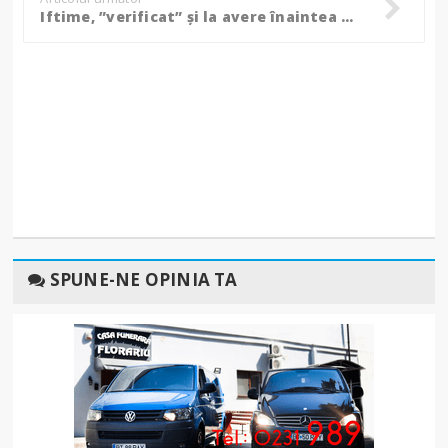
Iftime, ”verificat” și la avere înaintea Congresului PNL de astăzi!
SPUNE-NE OPINIA TA