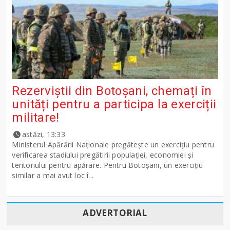
Rezerviștii din Botoșani, chemați în
unități pentru a participa la exerciții
militare!
astăzi, 13:33
Ministerul Apărării Naţionale pregăteşte un exerciţiu pentru
verificarea stadiului pregătirii populației, economiei și
teritoriului pentru apărare. Pentru Botoșani, un exercițiu
similar a mai avut loc î...
ADVERTORIAL