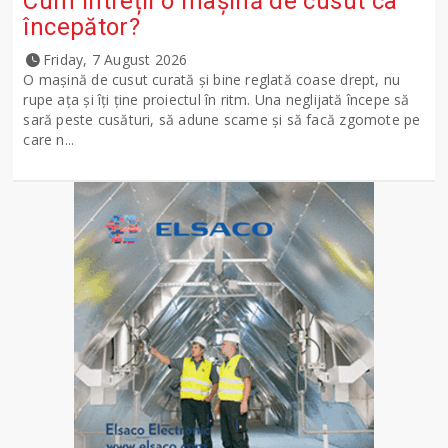
Cum întreții o mașină de cusut ca
începător?
Friday, 7 August 2026
O mașină de cusut curată și bine reglată coase drept, nu
rupe ața și îți ține proiectul în ritm. Una neglijată începe să
sară peste cusături, să adune scame și să facă zgomote pe
care n...