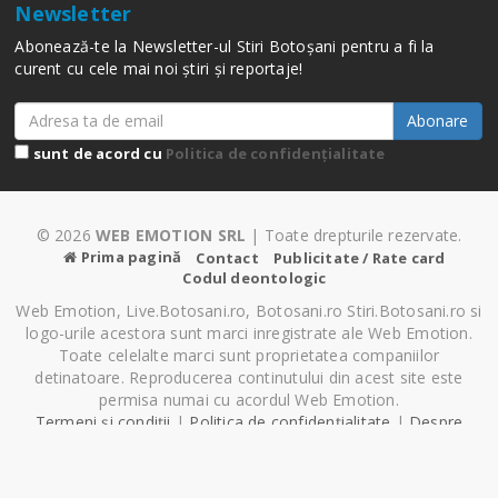
Newsletter
Abonează-te la Newsletter-ul Stiri Botoșani pentru a fi la
curent cu cele mai noi știri și reportaje!
Abonare
sunt de acord cu
Politica de confidențialitate
© 2026
WEB EMOTION SRL
| Toate drepturile rezervate.
Prima pagină
Contact
Publicitate / Rate card
Codul deontologic
Web Emotion, Live.Botosani.ro, Botosani.ro Stiri.Botosani.ro si
logo-urile acestora sunt marci inregistrate ale Web Emotion.
Toate celelalte marci sunt proprietatea companiilor
detinatoare. Reproducerea continutului din acest site este
permisa numai cu acordul Web Emotion.
Termeni și condiții
|
Politica de confidențialitate
|
Despre
Cookie-uri
|
Setări cookie-uri
Pagină generată în 0.67 secunde