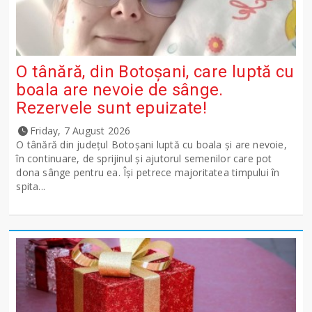
O tânără, din Botoșani, care luptă cu
boala are nevoie de sânge.
Rezervele sunt epuizate!
Friday, 7 August 2026
O tânără din județul Botoșani luptă cu boala și are nevoie,
în continuare, de sprijinul și ajutorul semenilor care pot
dona sânge pentru ea. Își petrece majoritatea timpului în
spita...