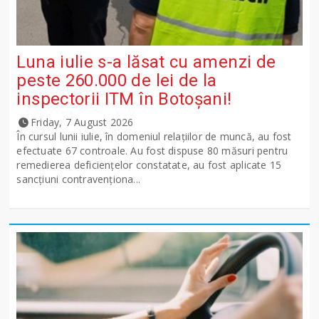
Luna iulie s-a lăsat cu amenzi de
peste 260.000 de lei de la
inspectorii ITM în Botoșani!
Friday, 7 August 2026
În cursul lunii iulie, în domeniul relațiilor de muncă, au fost
efectuate 67 controale. Au fost dispuse 80 măsuri pentru
remedierea deficiențelor constatate, au fost aplicate 15
sancţiuni contravenționa...