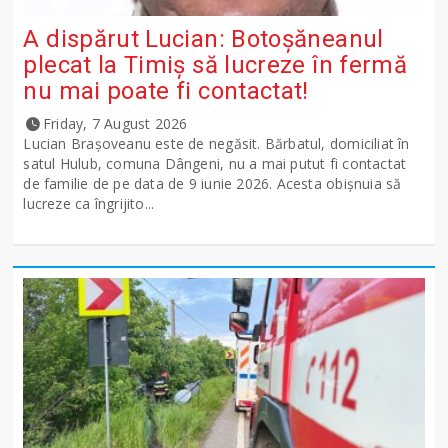
A dispărut Lucian: Botoșăneanul
plecat la Timiș să lucreze în fermă
nu mai poate fi contactat!
Friday, 7 August 2026
Lucian Brașoveanu este de negăsit. Bărbatul, domiciliat în
satul Hulub, comuna Dângeni, nu a mai putut fi contactat
de familie de pe data de 9 iunie 2026. Acesta obișnuia să
lucreze ca îngrijito...