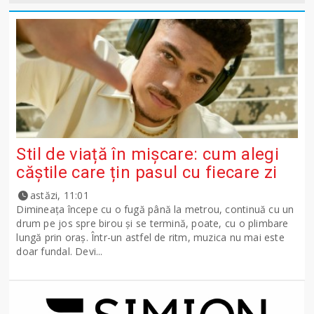
Stil de viață în mișcare: cum alegi
căștile care țin pasul cu fiecare zi
astăzi, 11:01
Dimineața începe cu o fugă până la metrou, continuă cu un
drum pe jos spre birou și se termină, poate, cu o plimbare
lungă prin oraș. Într-un astfel de ritm, muzica nu mai este
doar fundal. Devi...