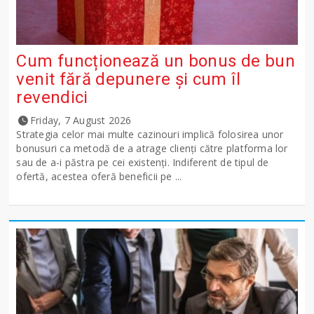
Cum funcționează un bonus de bun
venit fără depunere și cum îl
revendici
Friday, 7 August 2026
Strategia celor mai multe cazinouri implică folosirea unor
bonusuri ca metodă de a atrage clienți către platforma lor
sau de a-i păstra pe cei existenți. Indiferent de tipul de
ofertă, acestea oferă beneficii pe ...