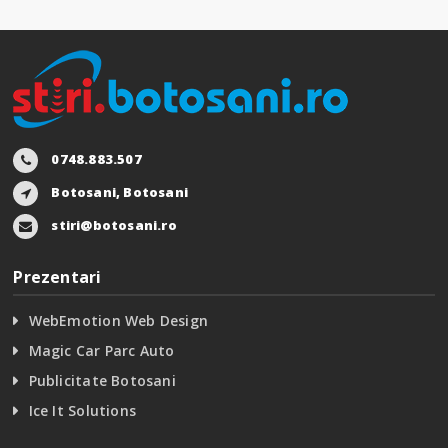
0748.883.507
Botosani, Botosani
stiri@botosani.ro
Prezentari
WebEmotion Web Design
Magic Car Parc Auto
Publicitate Botosani
Ice It Solutions