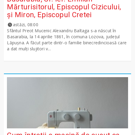
Mărturisitorul, Episcopul Cizicului,
şi Miron, Episcopul Cretei
astăzi, 08:00
Sfântul Preot Mucenic Alexandru Baltaga s-a născut în
Basarabia, la 14 aprilie 1861, în comuna Lozova, județul
Lăpușna. A făcut parte dintr-o familie binecredincioasă care
a dat mulți slujitori v...