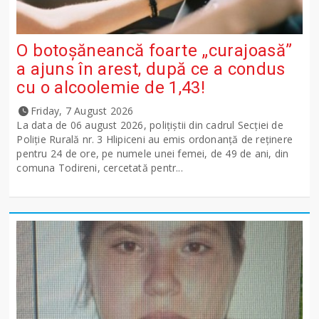
O botoșăneancă foarte „curajoasă”
a ajuns în arest, după ce a condus
cu o alcoolemie de 1,43!
Friday, 7 August 2026
La data de 06 august 2026, polițiștii din cadrul Secției de
Poliție Rurală nr. 3 Hlipiceni au emis ordonanță de reținere
pentru 24 de ore, pe numele unei femei, de 49 de ani, din
comuna Todireni, cercetată pentr...