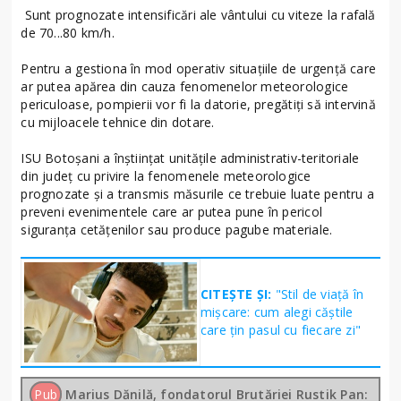
Sunt prognozate intensificări ale vântului cu viteze la rafală
de 70...80 km/h.
Pentru a gestiona în mod operativ situațiile de urgență care
ar putea apărea din cauza fenomenelor meteorologice
periculoase, pompierii vor fi la datorie, pregătiți să intervină
cu mijloacele tehnice din dotare.
ISU Botoșani a înștiințat unitățile administrativ-teritoriale
din județ cu privire la fenomenele meteorologice
prognozate și a transmis măsurile ce trebuie luate pentru a
preveni evenimentele care ar putea pune în pericol
siguranța cetățenilor sau produce pagube materiale.
CITEȘTE ȘI:
"Stil de viață în
mișcare: cum alegi căștile
care țin pasul cu fiecare zi"
Pub
Marius Dănilă, fondatorul Brutăriei Rustik Pan: